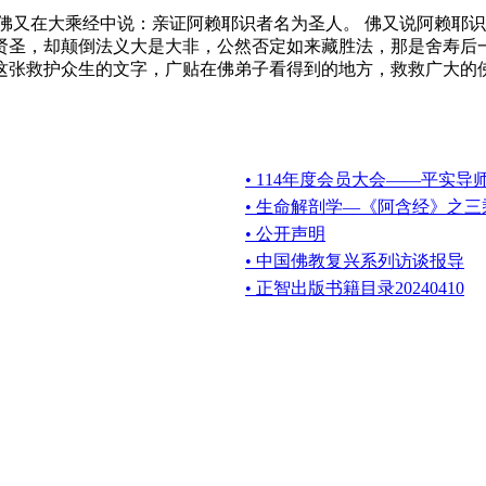
又在大乘经中说：亲证阿赖耶识者名为圣人。 佛又说阿赖耶识
贤圣，却颠倒法义大是大非，公然否定如来藏胜法，那是舍寿后
这张救护众生的文字，广贴在佛弟子看得到的地方，救救广大的
• 114年度会员大会——平实导
• 生命解剖学—《阿含经》之
• 公开声明
• 中国佛教复兴系列访谈报导
• 正智出版书籍目录20240410