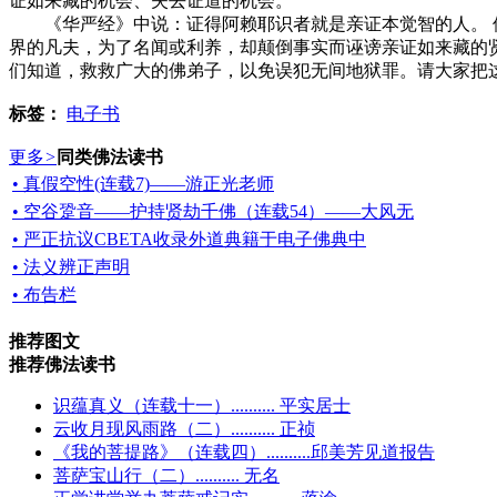
证如来藏的机会、失去证道的机会。
《华严经》中说：证得阿赖耶识者就是亲证本觉智的人。 佛
界的凡夫，为了名闻或利养，却颠倒事实而诬谤亲证如来藏的
们知道，救救广大的佛弟子，以免误犯无间地狱罪。请大家把
标签：
电子书
更多
>
同类佛法读书
• 真假空性(连载7)——游正光老师
• 空谷跫音——护持贤劫千佛（连载54）——大风无
• 严正抗议CBETA收录外道典籍于电子佛典中
• 法义辨正声明
• 布告栏
推荐图文
推荐佛法读书
识蕴真义（连载十一）.......... 平实居士
云收月现风雨路（二）.......... 正祯
《我的菩提路》（连载四）..........邱美芳见道报告
菩萨宝山行（二）.......... 无名