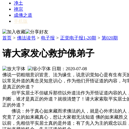
净土
禅宗
成佛之道
手机版
首页
>
佛法读书
>
电子报
>
正觉电子报1-20期
>
第020期
请大家发心救护佛弟子
日期：2020-07-08
佛说一切粗细意识皆意、法为缘生，说意识觉知心是有生有灭
以常见外道的离念灵知意识心，作为他们开悟证道的内容，与
是真正的外道？
但平实居士不但破斥那些以外道法作为开悟证道内容的人，而
判断，谁才是真正的外道？就很清楚了！请大家索取平实居士
正的外道？
佛说：外于真心如来藏而求佛法的人，就是心外求法的人，就
究竟了义的如来藏真心，想让大家都无法知道 佛的如来藏胜
以前，先相信平实居士真的是外道；有了先入为主的观念以后