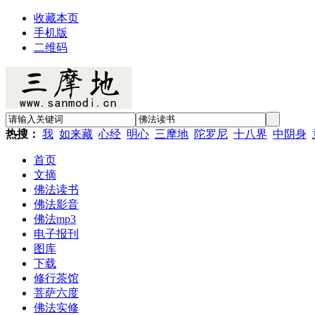
收藏本页
手机版
二维码
热搜：
我
如来藏
心经
明心
三摩地
陀罗尼
十八界
中阴身
首页
文摘
佛法读书
佛法影音
佛法mp3
电子报刊
图库
下载
修行茶馆
菩萨六度
佛法实修