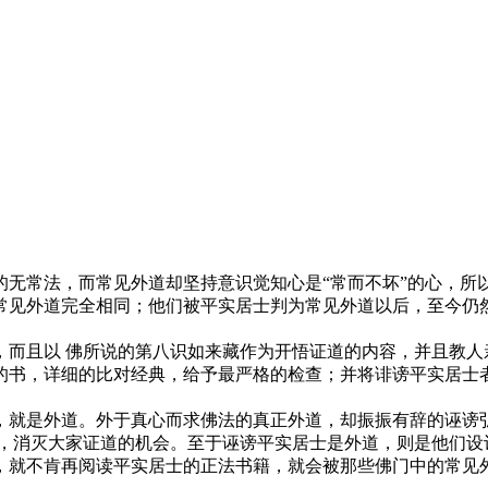
的无常法，而常见外道却坚持意识觉知心是“常而不坏”的心，所
常见外道完全相同；他们被平实居士判为常见外道以后，至今仍
且以 佛所说的第八识如来藏作为开悟证道的内容，并且教人
的书，详细的比对经典，给予最严格的检查；并将诽谤平实居士
是外道。外于真心而求佛法的真正外道，却振振有辞的诬谤弘扬
义，消灭大家证道的机会。至于诬谤平实居士是外道，则是他们设
，就不肯再阅读平实居士的正法书籍，就会被那些佛门中的常见