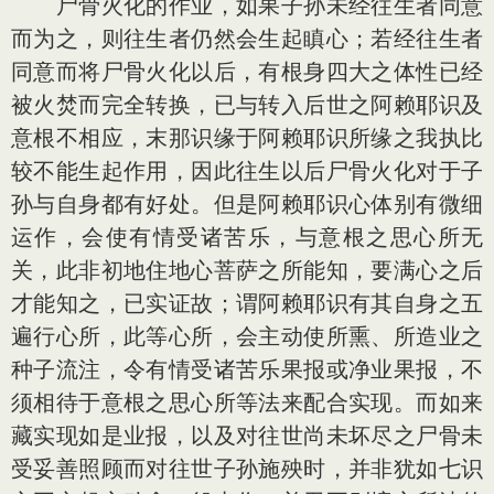
尸骨火化的作业，如果子孙未经往生者同意
而为之，则往生者仍然会生起瞋心；若经往生者
同意而将尸骨火化以后，有根身四大之体性已经
被火焚而完全转换，已与转入后世之阿赖耶识及
意根不相应，末那识缘于阿赖耶识所缘之我执比
较不能生起作用，因此往生以后尸骨火化对于子
孙与自身都有好处。但是阿赖耶识心体别有微细
运作，会使有情受诸苦乐，与意根之思心所无
关，此非初地住地心菩萨之所能知，要满心之后
才能知之，已实证故；谓阿赖耶识有其自身之五
遍行心所，此等心所，会主动使所熏、所造业之
种子流注，令有情受诸苦乐果报或净业果报，不
须相待于意根之思心所等法来配合实现。而如来
藏实现如是业报，以及对往世尚未坏尽之尸骨未
受妥善照顾而对往世子孙施殃时，并非犹如七识