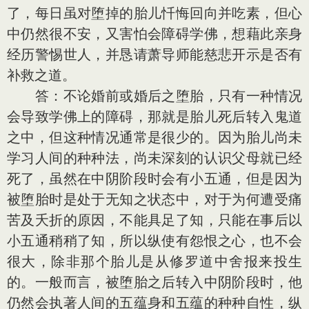
了，每日虽对堕掉的胎儿忏悔回向并吃素，但心
中仍然很不安，又害怕会障碍学佛，想藉此亲身
经历警惕世人，并恳请萧导师能慈悲开示是否有
补救之道。
答：不论婚前或婚后之堕胎，只有一种情况
会导致学佛上的障碍，那就是胎儿死后转入鬼道
之中，但这种情况通常是很少的。因为胎儿尚未
学习人间的种种法，尚未深刻的认识父母就已经
死了，虽然在中阴阶段时会有小五通，但是因为
被堕胎时是处于无知之状态中，对于为何遭受痛
苦及夭折的原因，不能具足了知，只能在事后以
小五通稍稍了知，所以纵使有怨恨之心，也不会
很大，除非那个胎儿是从修罗道中舍报来投生
的。一般而言，被堕胎之后转入中阴阶段时，他
仍然会执著人间的五蕴身和五蕴的种种自性，纵