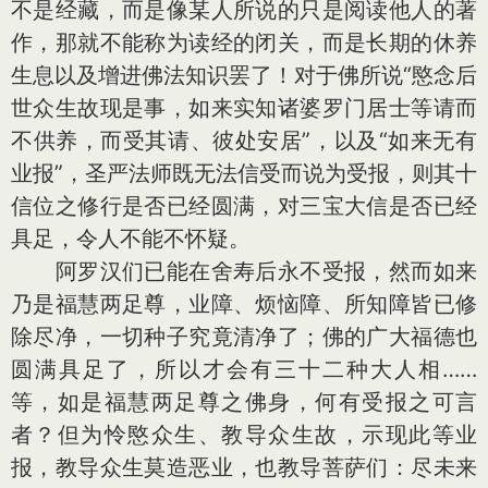
不是经藏，而是像某人所说的只是阅读他人的著
作，那就不能称为读经的闭关，而是长期的休养
生息以及增进佛法知识罢了！对于佛所说“愍念后
世众生故现是事，如来实知诸婆罗门居士等请而
不供养，而受其请、彼处安居”，以及“如来无有
业报”，圣严法师既无法信受而说为受报，则其十
信位之修行是否已经圆满，对三宝大信是否已经
具足，令人不能不怀疑。
阿罗汉们已能在舍寿后永不受报，然而如来
乃是福慧两足尊，业障、烦恼障、所知障皆已修
除尽净，一切种子究竟清净了；佛的广大福德也
圆满具足了，所以才会有三十二种大人相……
等，如是福慧两足尊之佛身，何有受报之可言
者？但为怜愍众生、教导众生故，示现此等业
报，教导众生莫造恶业，也教导菩萨们：尽未来