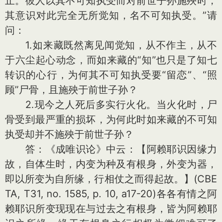
止。彼人以其不可知执受而对前世子孙施殃时，
其意识对此完全无所觉知，名不可知执受。”请
问：
1.如来藏既然离见闻觉知，从不作主，从不
于六尘起心动念，而如来藏的“知”也只是了知七
转识的心行，为何其不可知执受要“留恋”、“照
顾”尸骨，且施殃于前世子孙？
2.现今之人死后多实行火化。当火化时，尸
骨受到最严重的损坏，为何此时如来藏的不可知
执受却并不施殃于前世子孙？
答：《成唯识论》中云：【阿赖耶识因缘力
故，自体生时，内变为种及有根身，外变为器，
即以所变为自所缘，行相仗之而得起故。】(CBE
TA, T31, no. 1585, p. 10, a17-20)各各有情之阿
赖耶识所变现现在与过去之有根身，皆为阿赖耶