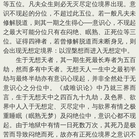
等五位。凡夫众生则必无灭尽定位境界出现。意
识不现起的分位，不超过此五位。若一般凡夫未
修解脱道，则其一期之生得心──意识心，不现起
之最大可能分位只有在闷绝、眠熟、正死位等三
位。证得四禅者，若曾修解脱道而未断身见，则
会出现无想定境界：以涅槃想而进入无想定中。
生于无想天者，其一期生死最长寿者为五百
劫，然而多有中夭者。无想天人一生中之最初半
劫与最终半劫亦有意识心现起，并非全然处于无
意识心之分位中。《成唯识论》中乃就三界而
言，生于无想天中之四百九十九劫，及色界、欲
界中人入于无想定、灭尽定中，与欲界有情之极
重睡眠（眠熟无梦）及闷绝位中，意识心都不现
起。由于地狱中有情一日死数万次，其死乃是极
苦而导致闷绝而死，故亦有正死位境界之意识不