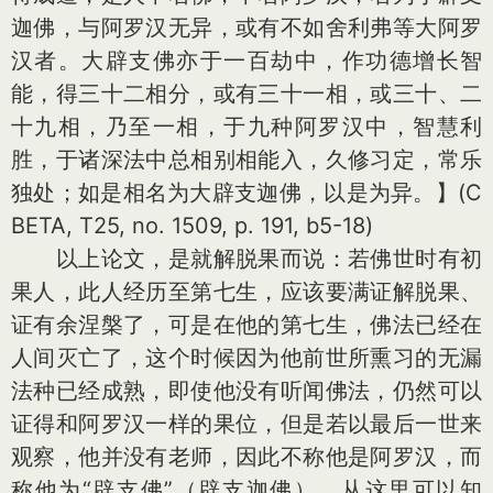
迦佛，与阿罗汉无异，或有不如舍利弗等大阿罗
汉者。大辟支佛亦于一百劫中，作功德增长智
能，得三十二相分，或有三十一相，或三十、二
十九相，乃至一相，于九种阿罗汉中，智慧利
胜，于诸深法中总相别相能入，久修习定，常乐
独处；如是相名为大辟支迦佛，以是为异。】(C
BETA, T25, no. 1509, p. 191, b5-18)
以上论文，是就解脱果而说：若佛世时有初
果人，此人经历至第七生，应该要满证解脱果、
证有余涅槃了，可是在他的第七生，佛法已经在
人间灭亡了，这个时候因为他前世所熏习的无漏
法种已经成熟，即使他没有听闻佛法，仍然可以
证得和阿罗汉一样的果位，但是若以最后一世来
观察，他并没有老师，因此不称他是阿罗汉，而
称他为“辟支佛”（辟支迦佛）。从这里可以知