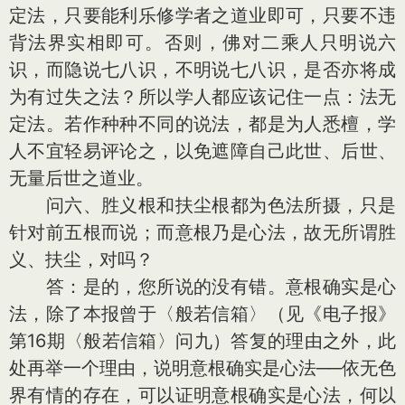
定法，只要能利乐修学者之道业即可，只要不违
背法界实相即可。否则，佛对二乘人只明说六
识，而隐说七八识，不明说七八识，是否亦将成
为有过失之法？所以学人都应该记住一点：法无
定法。若作种种不同的说法，都是为人悉檀，学
人不宜轻易评论之，以免遮障自己此世、后世、
无量后世之道业。
问六、胜义根和扶尘根都为色法所摄，只是
针对前五根而说；而意根乃是心法，故无所谓胜
义、扶尘，对吗？
答：是的，您所说的没有错。意根确实是心
法，除了本报曾于〈般若信箱〉（见《电子报》
第16期〈般若信箱〉问九）答复的理由之外，此
处再举一个理由，说明意根确实是心法──依无色
界有情的存在，可以证明意根确实是心法，何以