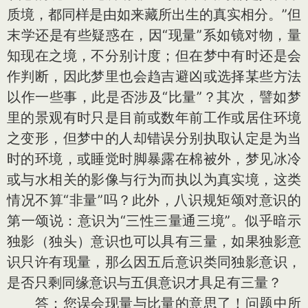
质境，都同样是由如来藏所出生的真实相分。”但
末学还是有些疑惑在，因“现量”系如镜对物，量
知现在之境，不分别计度；但在梦中有时还是会
作判断，因此梦里也会趋吉避凶或选择某些方法
以作一些事，此是否涉及“比量”？其次，譬如梦
里的景观有时只是目前或数年前工作或居住环境
之变形，但梦中的人却错误分别执取认定是为当
时的环境，或睡觉时脚暴露在棉被外，梦见冰冷
或与水相关的影像与行为而执以为真实境，这类
情况不算“非量”吗？此外，八识规矩颂对意识的
第一颂说：意识为“三性三量通三境”。似乎暗示
独影（独头）意识也可以具有三量，如果独影意
识只许有现量，那么因五后意识类同独影意识，
是否只剩同缘意识与五俱意识才具足有三量？
答：您误会现量与比量的意思了！问题中所