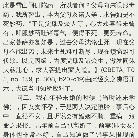
此是雪山阿伽陀药。所以者何？父母向来误服毒
药，我所暂出，本为父母及诸人等，求得如是不
死妙药。”于是父母及众人等，心大欢喜得未曾
有，即服妙药吐诸毒气，便得不死、更延寿命。
出家菩萨亦复如是，过去父母沈沦生死，现在父
母不能出离；未来生死难可断尽，现在烦恼难可
伏除。以是因缘，为度父母及诸众生，激发同体
大慈悲心，求大菩提出家入道。】(CBETA, T0
3, no. 159, p. 308, b20-c19)由此经文之佛语开
示，大德当可知所应对了。
问二、我在年轻未婚的时候（当时还未学
佛），因女友怀孕，于是两人决定堕胎；事后心
中一直很不安，且听说会有婚姻不顺、重病、短
命之果报。几年前自己也离婚了，前妻(即女友)
身体也非常不好，自己知道做了错事果报现前