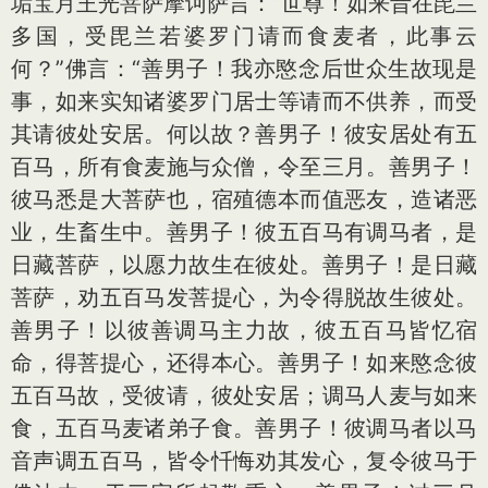
垢宝月王光菩萨摩诃萨言：“世尊！如来昔在毘兰
多国，受毘兰若婆罗门请而食麦者，此事云
何？”佛言：“善男子！我亦愍念后世众生故现是
事，如来实知诸婆罗门居士等请而不供养，而受
其请彼处安居。何以故？善男子！彼安居处有五
百马，所有食麦施与众僧，令至三月。善男子！
彼马悉是大菩萨也，宿殖德本而值恶友，造诸恶
业，生畜生中。善男子！彼五百马有调马者，是
日藏菩萨，以愿力故生在彼处。善男子！是日藏
菩萨，劝五百马发菩提心，为令得脱故生彼处。
善男子！以彼善调马主力故，彼五百马皆忆宿
命，得菩提心，还得本心。善男子！如来愍念彼
五百马故，受彼请，彼处安居；调马人麦与如来
食，五百马麦诸弟子食。善男子！彼调马者以马
音声调五百马，皆令忏悔劝其发心，复令彼马于