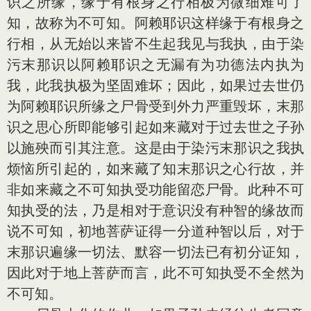
识之所缘，缘于有根身之行相极为微细难可了
知，故称为不可知。阿赖耶识这样缘于有根身之
行相，从无始以来皆不生起我见与我执，由于染
污末那识以阿赖耶识之无漏有为功德法内执为
我，此我执极为坚固难坏；因此，如果过去世仍
为阿赖耶识所缘之尸骨受到外力严重毁坏，末那
识之思心所即能够引起如来藏对于过去世之子孙
以施殃而引其注意。这是由于染污末那识之我执
烦恼所引起的，如来藏了知末那识之心行故，并
非如来藏之不可知执受功能留恋尸骨。此种不可
知执受的法，乃是相对于意识没有种智的缘故而
说不可知，初地菩萨证得一分道种智以后，对于
末那识遍缘一切法、默容一切法已有初分证知，
因此对于地上菩萨而言，此不可知执受不全然为
不可知。