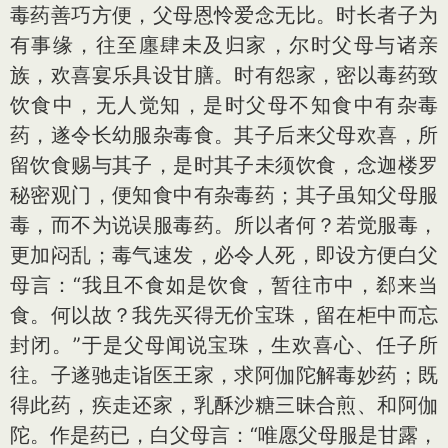
毒药善巧方便，父母恩怜爱念无比。时长者子为
有事缘，往至廛肆未及归家，尔时父母与诸亲
族，欢喜宴乐具设甘膳。时有怨家，密以毒药致
饮食中，无人觉知，是时父母不知食中有杂毒
药，遂令长幼服杂毒食。其子后来父母欢喜，所
留饮食赐与其子，是时其子未须饮食，念迦楼罗
秘密观门，便知食中有杂毒药；其子虽知父母服
毒，而不为说误服毒药。所以者何？若觉服毒，
更加闷乱；毒气速发，必令人死，即设方便白父
母言：“我且不食如是饮食，暂往市中，郄来当
食。何以故？我先买得无价宝珠，留在柜中而忘
封闭。”于是父母闻说宝珠，生欢喜心、任子所
往。子遂驰走诣医王家，求阿伽陀解毒妙药；既
得此药，疾走还家，乳酥沙糖三昧合煎、和阿伽
陀。作是药已，白父母言：“唯愿父母服是甘露，