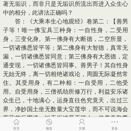
著无垢识，而非只是无垢识所流出而进入众生心
中的相分，此讲法正确吗？
答：《大乘本生心地观经》卷第二：【善男
子等！唯一佛宝具三种身：一自性身，二受用
身，三变化身。第一佛身有大断德，二空所显，
一切诸佛悉皆平等；第二佛身有大智德，真常无
漏，一切诸佛悉皆同意；第三佛身有大恩德，定
通变现，一切诸佛悉皆同事。善男子！其自性身
无始无终，离一切相绝诸戏论，周圆无际凝然常
住。其受用身，有二种相：一自受用，二他受
用。自受用身，三僧祇劫所修万行，利益安乐诸
众生已，十地满心，运身直往色究竟天，出过三
界，净妙国土坐无数量大宝莲华，而不可说海会
菩萨前后围遶，以无垢缯系于顶上，供养恭敬尊
重赞叹，如是名为后报利益。
首页
频道
文摘
更多