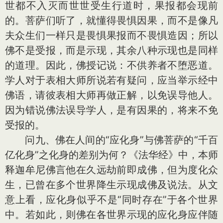
世都不入灭而世世受生行道时，果报都会现前
的。菩萨们听了，就懂得畏惧因果，而不是像凡
夫众生们一样只是畏惧果报而不畏惧造因；所以
佛不是受报，而是示现，其余八种示现也是同样
的道理。因此，佛授记说：不供养者不堕恶道。
学人对于表相大师所说若有疑问，应当举示经中
佛语，请彼表相大师再做正解，以免误导他人。
因为错说佛法误导学人，是有因果的，将来不免
受报的。
问九、佛在人间的“应化身”与佛菩萨的“千百
亿化身”之化身的差别为何？《法华经》中，本师
释迦牟尼佛言他在久远劫前即成佛，但为度化众
生，已曾在多个世界降生示现成佛及说法。从文
意上看，应化身似乎不是“同时存在”于各个世界
中。若如此，则佛在各世界示现的应化身应伴随