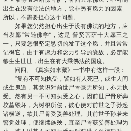
出生在没有佛法的地方，除非另有愿力的因素。
所以，不需要担心这个问题。
如果您仍然担心出生于没有佛法的地方，应
当发愿“常随佛学”，这是 普贤菩萨十大愿王之
一，只要您很坚定恳切的发了这个愿，并且常常
记得它，由于有愿力和念力引导的缘故，必定能
够生生世世，出生在有大乘佛法的国度。
问四、《真实如来藏》一书中有这样一段：
“复有不可知执受，譬如有人死已，或生人间
或生鬼道，其意识对前世尸骨毫无所知，亦无执
受。然有另一不可知执受之心，因前世尸骨所葬
坟墓毁坏，为树根所侵，彼心便对前世之子孙起
诸横逆，欲其尸骨受妥善处理。其前世子孙若未
警觉处理，便继续施殃，直至尸骨获妥善处理为