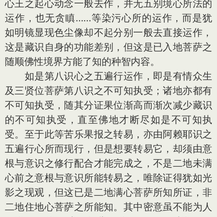
心王之起心动念一般去作，并无五别境心所法的
运作，也无贪瞋……等染污心所的运作，而是犹
如明镜显现色尘像却不起分别一般去直接运作，
这是藏识自身的功能差别，但这是已入地菩萨之
随顺佛性境界方能了知的种智内容。
如是第八识心之五遍行运作，即是有情众生
及三贤位菩萨第八识之不可知执受；诸地亦都有
不可知执受，随其分证果位渐高而渐次减少藏识
的不可知执受，直至佛地才断尽如是不可知执
受。至于此等苦乐果报之转易，亦由阿赖耶识之
五遍行心所而现行，但是想要转易它，却须由意
根与意识之修行配合才能完成之，不是二地未满
心前之意根与意识所能转易之，唯除证得犹如光
影之现观，但这已是二地满心菩萨所知所证，非
二地住地心菩萨之所能知。其中密意虽不能为人