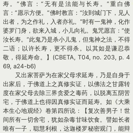
寿。”佛言：“无有是法能与长寿。”重白佛
言：“愿示方便。”佛时教言：“汝到城门下，见人
出者，为之作礼，入者亦礼。”时有一鬼神，化作
婆罗门身，欲来入城，小儿向礼。鬼咒愿言：“使
汝长寿。”此鬼乃是杀小儿鬼，但鬼神之法，不得
二语；以许长寿，更不得杀。以其如是谦忍恭
敬，得延寿命。】(CBETA, T04, no. 203, p. 4
69, a24-b6)
又出家菩萨为在家父母求延寿，乃是自身于
出家后，于佛道上之真修实证，以佛法之甘露转
度在家父母去除三界贪爱之毒药，以脱离五阴苦
宅，于佛道上也得因真修实证而延寿。如《大乘
本生心地观经》卷第四所说：【复次善男子！世
间所有一切舍宅，犹如杂毒甘味饮食。譬如长者
唯有一子，聪慧利根，达迦楼罗秘密观门，能辩