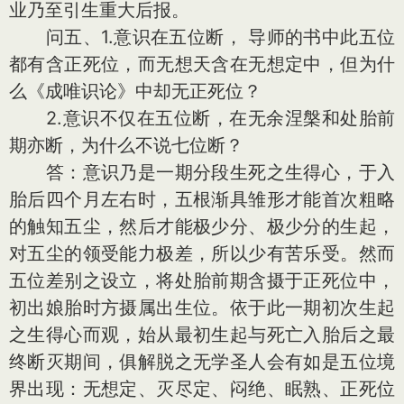
业乃至引生重大后报。
问五、1.意识在五位断， 导师的书中此五位
都有含正死位，而无想天含在无想定中，但为什
么《成唯识论》中却无正死位？
2.意识不仅在五位断，在无余涅槃和处胎前
期亦断，为什么不说七位断？
答：意识乃是一期分段生死之生得心，于入
胎后四个月左右时，五根渐具雏形才能首次粗略
的触知五尘，然后才能极少分、极少分的生起，
对五尘的领受能力极差，所以少有苦乐受。然而
五位差别之设立，将处胎前期含摄于正死位中，
初出娘胎时方摄属出生位。依于此一期初次生起
之生得心而观，始从最初生起与死亡入胎后之最
终断灭期间，俱解脱之无学圣人会有如是五位境
界出现：无想定、灭尽定、闷绝、眠熟、正死位