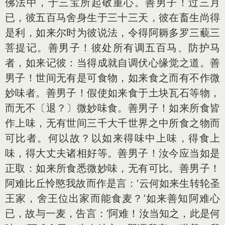
佛法中，于三宝所起敬重心。善男子！过三月
已，彼五百马舍身生于三十三天，彼在畜生尚得
是利，如来尔时为彼说法，令得阿耨多罗三藐三
菩提记。善男子！彼处所有调五百马、防护马
者，如来记彼：当得成就自调伏心缘觉之道。善
男子！世间无有是可食物，如来食之而有不作微
妙味者。善男子！假使如来食于土块瓦石等物，
而无不〔退？〕微妙味食。善男子！如来所食皆
作上味，无有世间三千大千世界之中所食之物而
可比者。何以故？以如来得味中上味，得食上
味，得大丈夫诸相好等。善男子！汝今应当如是
正取：如来所食悉微妙味，无有可比。善男子！
阿难比丘怜愍我故而作是言：‘云何如来生转轮圣
王家，舍王位出家而能食麦？’如来善知阿难心
已，故与一麦，告言：‘阿难！汝当知之，此是何