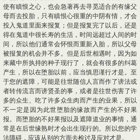
使有瞋恨之心，也会急著再去寻觅适合的有缘父
母而去投胎，只有瞋恨心很重的中阴有情，才会
投入鬼道里面来报复；但是报复完了以后，还是
得在鬼道中很长寿的生活，时间远超过人间的时
间，所以他们通常会怀恨而重新入胎，所以父母
被报复的机会并不多。但是后世相遇时，因为如
来藏中所执持的种子现行了，就会有很多的纠葛
产生，所以在堕胎以前，应当慎思谨行才是。至
于您的遮障，可能是往世随信人言而作了谤法或
者转传流言而谤贤圣的事，或者是往世伤害了许
多的众生、吃了许多众生肉而产生的业果，所以
不一定是因为此世堕胎的缘故而产生的不好果
报。而堕胎的不好果报以及遮障道业的事情，通
常是在后世缘熟时才会出生现行的。所以您的学
法障碍，应该从别的方面去检讨及应对才是。