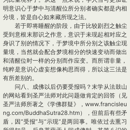
明意识心于梦中与清醒位所分别者确实都是内相
分境，皆是自心如来藏所现之法。
若于即将睡醒的阶段，由于比较剧烈之触尘
受到意根末那识之作意，意识于未现起相对应之
身识了别的情况下，于梦境中所分别之该触尘现
量境，当然就会配合梦境相分的快速变动而做出
和清醒位时一样的分别而作应变。而所谓非量，
纯粹是意识心虚妄想像构思而得，所以这三法是
有所差别的。
问八、成佛以后仍要受报吗？末学从法鼓山
的网站看到圣严法师对此问题做肯定的回答（见
圣严法师所著之《学佛群疑》，www.francisleu
ng.com/BuddhaSutra28.htm），但前后有些矛
盾，因“受报”与“示现”是两回事。唯依过去熏习