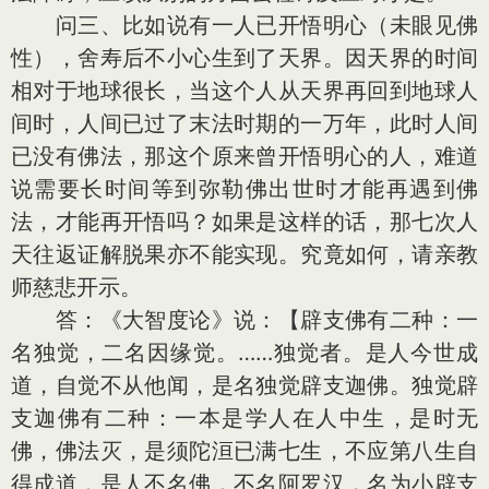
问三、比如说有一人已开悟明心（未眼见佛
性），舍寿后不小心生到了天界。因天界的时间
相对于地球很长，当这个人从天界再回到地球人
间时，人间已过了末法时期的一万年，此时人间
已没有佛法，那这个原来曾开悟明心的人，难道
说需要长时间等到弥勒佛出世时才能再遇到佛
法，才能再开悟吗？如果是这样的话，那七次人
天往返证解脱果亦不能实现。究竟如何，请亲教
师慈悲开示。
答：《大智度论》说：【辟支佛有二种：一
名独觉，二名因缘觉。……独觉者。是人今世成
道，自觉不从他闻，是名独觉辟支迦佛。独觉辟
支迦佛有二种：一本是学人在人中生，是时无
佛，佛法灭，是须陀洹已满七生，不应第八生自
得成道，是人不名佛，不名阿罗汉，名为小辟支