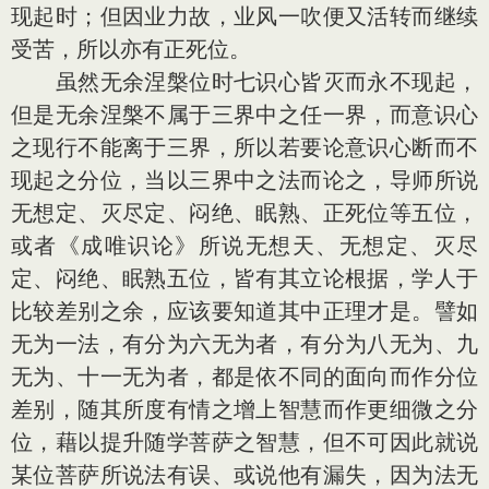
现起时；但因业力故，业风一吹便又活转而继续
受苦，所以亦有正死位。
虽然无余涅槃位时七识心皆灭而永不现起，
但是无余涅槃不属于三界中之任一界，而意识心
之现行不能离于三界，所以若要论意识心断而不
现起之分位，当以三界中之法而论之，导师所说
无想定、灭尽定、闷绝、眠熟、正死位等五位，
或者《成唯识论》所说无想天、无想定、灭尽
定、闷绝、眠熟五位，皆有其立论根据，学人于
比较差别之余，应该要知道其中正理才是。譬如
无为一法，有分为六无为者，有分为八无为、九
无为、十一无为者，都是依不同的面向而作分位
差别，随其所度有情之增上智慧而作更细微之分
位，藉以提升随学菩萨之智慧，但不可因此就说
某位菩萨所说法有误、或说他有漏失，因为法无