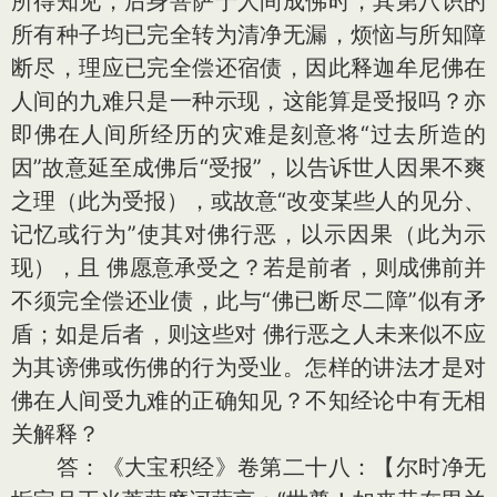
所得知见，后身菩萨于人间成佛时，其第八识的
所有种子均已完全转为清净无漏，烦恼与所知障
断尽，理应已完全偿还宿债，因此释迦牟尼佛在
人间的九难只是一种示现，这能算是受报吗？亦
即佛在人间所经历的灾难是刻意将“过去所造的
因”故意延至成佛后“受报”，以告诉世人因果不爽
之理（此为受报），或故意“改变某些人的见分、
记忆或行为”使其对佛行恶，以示因果（此为示
现），且 佛愿意承受之？若是前者，则成佛前并
不须完全偿还业债，此与“佛已断尽二障”似有矛
盾；如是后者，则这些对 佛行恶之人未来似不应
为其谤佛或伤佛的行为受业。怎样的讲法才是对
佛在人间受九难的正确知见？不知经论中有无相
关解释？
答：《大宝积经》卷第二十八：【尔时净无