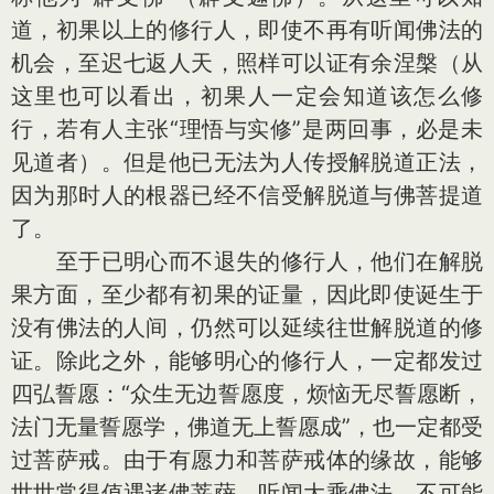
道，初果以上的修行人，即使不再有听闻佛法的
机会，至迟七返人天，照样可以证有余涅槃（从
这里也可以看出，初果人一定会知道该怎么修
行，若有人主张“理悟与实修”是两回事，必是未
见道者）。但是他已无法为人传授解脱道正法，
因为那时人的根器已经不信受解脱道与佛菩提道
了。
至于已明心而不退失的修行人，他们在解脱
果方面，至少都有初果的证量，因此即使诞生于
没有佛法的人间，仍然可以延续往世解脱道的修
证。除此之外，能够明心的修行人，一定都发过
四弘誓愿：“众生无边誓愿度，烦恼无尽誓愿断，
法门无量誓愿学，佛道无上誓愿成”，也一定都受
过菩萨戒。由于有愿力和菩萨戒体的缘故，能够
世世常得值遇诸佛菩萨，听闻大乘佛法，不可能