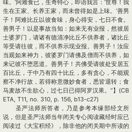
味。’阿难食已，生奇特心，即语我言：‘世尊！我
生在王家、长养王家，而未曾得如是上味。’善男
子！阿难比丘以彼食味，身心得安，七日不食。
善男子！以是事故当知：如来无有业报，然彼居
士婆罗门，请诸有德清净比丘不供养者，诸比丘
等受请往彼，而不供养示现业报。善男子！汝应
当观如来神力，彼婆罗门请佛及僧而不供养，如
来记彼不堕恶道。善男子！共佛受请彼处安居五
百比丘，于中乃有四十比丘，多有贪心，不能观
察不净行故，若得称意微妙食者，悉皆退转；食
马麦故不生欲心，过七日已得阿罗汉果。”】(CB
ETA, T11, no. 310, p. 156, b13-c27)
圣严法师所答者，乃是参考本缘部经文所
说，但是圣严法师当年闭关专心阅读藏经时应已
阅读过《大宝积经》，除非他的闭关期中所读的