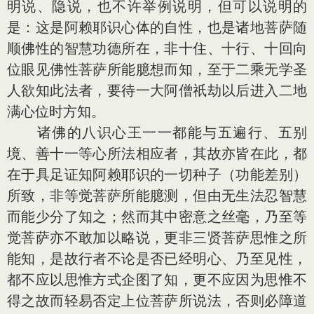
明说、隐说，也不许举例说明，但可以说明的
是：这是阿赖耶识心体的自性，也是诸地菩萨随
顺佛性的智慧功德所在，非十住、十行、十回向
位眼见佛性菩萨所能臆想而知，至于二乘无学圣
人欲知此法者，要待一大阿僧祇劫以后进入二地
满心位时方知。
诸佛的八识心王一一都能与五遍行、五别
境、善十一等心所法相应者，其故亦皆在此，都
在于具足证知阿赖耶识的一切种子（功能差别）
所致，非等觉菩萨所能臆测，但由无生法忍智慧
而能少分了知之；然而其中密意之丝毫，乃至等
觉菩萨亦不敢加以略说，更非三贤菩萨思惟之所
能知，是故行者不论是否已经明心、乃至见性，
都不应以思惟方式企图了知，更不应因为思惟不
得之故而轻易否定上位菩萨所说法，否则必障道