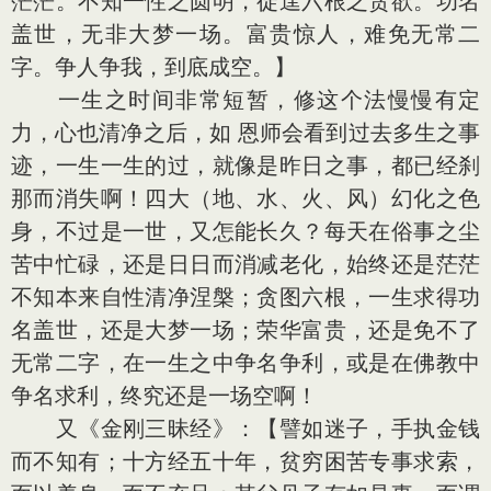
茫茫。不知一性之圆明，徒逞六根之贪欲。功名
盖世，无非大梦一场。富贵惊人，难免无常二
字。争人争我，到底成空。】
一生之时间非常短暂，修这个法慢慢有定
力，心也清净之后，如 恩师会看到过去多生之事
迹，一生一生的过，就像是昨日之事，都已经刹
那而消失啊！四大（地、水、火、风）幻化之色
身，不过是一世，又怎能长久？每天在俗事之尘
苦中忙碌，还是日日而消减老化，始终还是茫茫
不知本来自性清净涅槃；贪图六根，一生求得功
名盖世，还是大梦一场；荣华富贵，还是免不了
无常二字，在一生之中争名争利，或是在佛教中
争名求利，终究还是一场空啊！
又《金刚三昧经》：【譬如迷子，手执金钱
而不知有；十方经五十年，贫穷困苦专事求索，