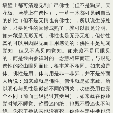
墙壁上都可清楚见到自己佛性（但不是狗屎、天
花板、墙壁上有佛性），一草一木都可见到自己
的佛性（但不是无情也有佛性），所以说生缘处
处，只要见性的因缘成熟了，就可以眼见分明。
如来藏是无形无相，佛性也是无形无相，但佛性
真的可以用肉眼见而非用感觉的；佛性不是见闻
觉知，但又不离见闻觉知。如来藏不是用眼见
的，而是经由参禅时的一念慧相应而证，与眼见
佛性的经由眼见而证，根本就不相同。如来藏是
体、佛性是用，体与用是非一非异，并不是外面
人所说：如来藏就是佛性、佛性就是如来藏。所
以明心与见性是截然不同的两关，功德受用也完
全不同（前面已经提过其受用），如来藏在你睡
觉时衪不睡觉、你昏迷闷绝，衪既不昏迷也不闷
绝、你死了衪从来也没有死、你住在定中衪也陪