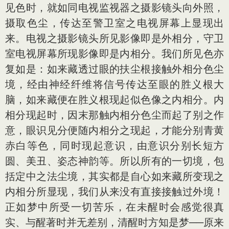
见色时，就如同电视监视器之摄影镜头向外照，
摄取色尘，传达至警卫室之电视屏幕上显现出
来。电视之摄影镜头所见影像即是外相分，守卫
室电视屏幕所现影像即是内相分。我们所见色亦
复如是：如来藏透过眼的扶尘根接触外相分色尘
境，经由神经纤维将信号传达至眼的胜义根大
脑，如来藏便在胜义根现起似色像之内相分。内
相分现起时，因末那触内相分色尘而起了别之作
意，眼识见分便随内相分之现起，才能分别青黄
赤白等色，同时现起意识，由意识分别长短方
圆、美丑、姿态神韵等。所以所有的一切境，包
括定中之法尘境，其实都是自心如来藏所变现之
内相分所显现，我们从来没有直接接触过外境！
正如梦中所受一切苦乐，在未醒时会感觉很真
实、与醒著时并无差别，清醒时方知是梦──原来