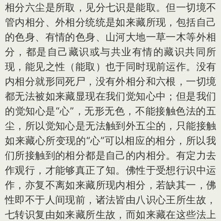
相分六尘是所取，见分七识是能取。但一切境不
管内相分、外相分统统是如来藏所现，包括自己
的色身、有情的色身、山河大地一草一木等外相
分，都是自己藏识或与共业有情的藏识共同所
现，能见之性（能取）也于同时现前运作。没有
内相分就形同死尸，没有外相分和六根，一切境
都无法被如来藏显现在我们觉知心中；但是我们
的觉知心是“心”，无形无色，不能接触色法的五
尘，所以觉知心是无法触到外五尘的，只能接触
如来藏心所变现的“心”可以相应的相分，所以我
们所接触到的相分都是自己的内相分。有定力去
作观行，才能够真正了知。佛性于受想行识中运
作，亦复不离如来藏所现内相分，若缺其一，佛
性即不于人间现前，诸法皆由八识心王所生故，
七转识复由如来藏所生故，而如来藏在这些法上