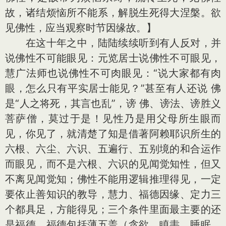
故，诸结烦恼所不能系，解脱生死得大涅槃。欲
见佛性，应当观察时节因缘故。】
在这十年之中，陆陆续续听到有人反对，并
说佛性不可能眼见：元览居士说佛性不可眼见，
慧广法师也说佛性不可肉眼见：“说大家都有肉
眼，怎么只有平实居士能见？”甚至有人还说 佛
是“人之将死，其言也乱”，谤 佛、谤法、谤胜义
菩萨僧，莫过于是！见性乃是用父母所生眼而
见，你见了，就清楚了知是借著阿赖耶识所生的
六根、六尘、六识、五遍行、五别境的和合运作
而眼见，而不是六根、六识的见闻觉知性，但又
不离见闻觉知；佛性不能用逻辑推理得见，一定
要依止善知识的教导，慧力、福德因缘、定力三
个都具足，方能得见；三个条件里面最主要的还
是福德，福德包括薄五盖（贪欲、瞋恚、睡眠、