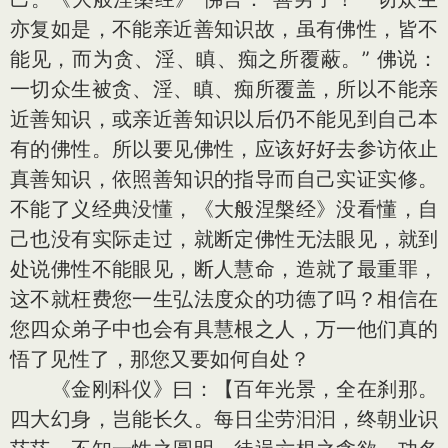
亦复如是，不能亲近善知识故，虽有佛性，皆不
能见，而为贪、淫、瞋、痴之所覆蔽。” 佛说：
一切众生被贪、淫、瞋、痴所覆盖，所以不能亲
近善知识，或亲近善知识以后仍不能见到自己本
有的佛性。所以要见佛性，应该好好去参访依止
真善知识，依照善知识的指导而自己实证实修。
不能了义经典没懂，《大般涅槃经》没看懂，自
己也没有实际走过，就断定佛性无法眼见，就到
处说佛性不能眼见，断人慧命，造就了最重罪，
这不就枉费您一生弘法度众的功德了吗？相信在
您四众弟子中也会有具慧根之人，万一他们真的
悟了见性了，那您又要如何自处？
《金刚科仪》曰：【百年光景，全在刹那。
四大幻身，岂能长久。每日尘劳汩汩，终朝业识