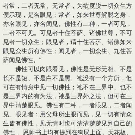
者常，二者无常。无常者，为欲度脱一切众生方
便示现，是名眼见；常者，如来世尊解脱之身，
亦名眼见，亦名闻见。佛性有二种，一者可见，
二者不可见。可见者十住菩萨、诸佛世尊，不可
见者一切众生；眼见者，谓十住菩萨、诸佛如来
眼见众生所有佛性；闻见者，一切众生、九住菩
萨闻见佛性。”
佛性可以肉眼看见，佛性是无形无相、不是
长不是短、不是白不是黑、祂没有一个方所，但
可在有情身中见一切佛性；祂不在三界中、也不
是三界内的有为法，祂是三界外之法，但可在三
界中清楚眼见。佛性有二种，一者眼见，二者闻
见。眼见者：用父母所生眼而见，见一切有情众
生皆有佛性，见无情时也可清清楚楚见到自己的
佛性， 恩师书上均有提到在狗屎上面、天花板、