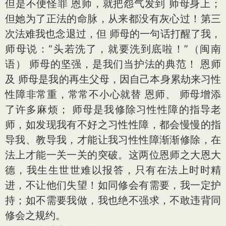
但是不便怪罪 恩师，就把怨气发到 师母身上；
但她为了正法的命脉，从来都没有灰心过！第三
次法难我也念退过，但 师母的一句话打醒了我，
师母说：“头若洗了，就要洗到底啦！”（闽南
语） 师母的坚强，是我们当护法的典范！ 恩师
及 师母是我的再生父母，因自己本身累劫来习性
性障非常重，常常不小心就替 恩师、 师母增添
了许多麻烦； 师母是我修除习性性障的指导老
师，如发现我有不好之习性性障，都会慢慢的指
导我、教导我，才能让我习性性障渐渐修除，在
法上才能一关一关的突破。这两位恩师之大恩大
德，我生生世世难以报答，只有在法上时时精
进，不让他们失望！如同修会有需要，我一定护
持；如不需要我做，我也绝不强求，不敢违背同
修会之规约。