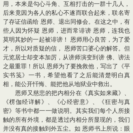
用，本来是勾心斗角、互相打击的一群十几人，
后来竟因为各人的私心不遂而联合起来，联名寄
了存证信函给 恩师、退出同修会。在这之中，有
些人因为怀疑 恩师，进而常诽谤 恩师，连我也
莫明其妙的一起被诽谤！ 恩师用心良苦，为了爱
才，所以对质疑的信， 恩师苦口婆心的解答。但
元览居士却变本加厉，从谤师演变到谤 佛、谤法
之最重罪！所以 恩师为了要挽救他，写出了《平
实书笺》一书，希望他看了之后能清楚明白真
相，能公开忏悔、能把他从地狱业中救出。
恩师又慈悲的把内相分在《真实如来藏》、
《楞伽经详解》、《心经密意》、《狂密与真
密》等书中都一一做说明。其实我们每个人所接
触的所有外境，都是透过内相分所显现的，我们
并没有真的接触到外五尘。如 恩师书上所说：眼