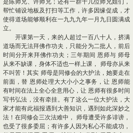
是陈师兄、许师兄；还有一群十几位师兄姐们，
帮忙铺设地板及打扫等工作，许多因缘促成，才
使得道场能够顺利在一九九九年一月九日圆满成
立。
开课第一天，来的人超过一百八十人，挤满
道场而无法拜佛作功夫，只能分为二批人，前后
时间分开来拜佛作功夫；三年期间 恩师与 师母
从来不缺课，身体不适也一样上课， 师母亦从来
不叫苦！其实 师母是同修会的大护法，她要走在
前面，替 恩师处理大大小小之事务，让 恩师能
有时间在法上全心全意用心，让 恩师有很多时间
写书弘法，没有牵挂。有了这么一位大护法，大
家才能有此福报遇到大善知识，遇到如此深妙之
法！在同修会三次法难中， 师母遭受许多诽谤，
也受了很多委屈；有许多人因为私心不能成功，