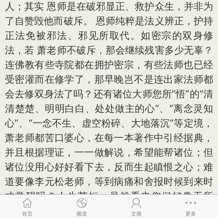
人；其实 恩师是在破邪显正、救护众生，并非为
了自赞毁他而破斥。 恩师纯粹是法义辨正，护持
正法免被邪法、邪见所取代。如密宗的双身修
法，若 萧老师不破斥，那会继续残害多少无辜？
连佛教有些寺院都在拥护密宗，有些法师也已经
受密灌而在修学了，那早晚岂不是连出家法师都
会去修双身法了吗？还有诸位大师您所“悟”的“清
清楚楚、明明白白、处处做主的心”、“离念灵知
心”、“一念不生、虚空粉碎、大地落沉”等定境，
萧老师都苦口婆心，在每一本著作中引经据典，
并且根据理证，一一做解说，希望能帮诸位；但
诸位没用心好好看下去，反而生起瞋恨之心；难
道要像李元松老师，等到病痛和舍报时候到来时
才觉醒吗？人生苦短，虽然看来您们好像无所
谓，在白天诸多眷属陪著您，但是我相信在夜深
首页
频道
文摘
更多