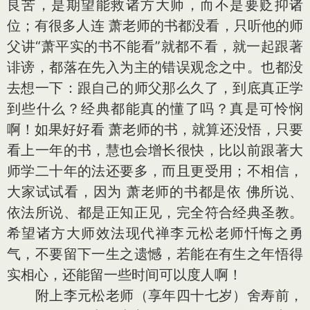
良苦，是期望能救诸方大师，而不是要贬抑诸
位；有很多人连 萧老师的书都没看，只听他的师
父讲“萧平实的书不能看”就都不看，就一起跟著
诽谤，都落在先入为主的错误观念之中。也都没
去想一下：跟自己的师父那么久了，到底真正学
到些什么？经典都能真的懂了吗？真是可怜悯
啊！如果好好看 萧老师的书，就算还没悟，只要
看上一年的书，慧也会增长很快，比以前跟著大
师学二十年的法还要多，而且更受用；不相信，
大家试试看，因为 萧老师的书都是依 佛所说、
依法所说、都是正知正见，完全符合经典圣教。
希望诸方大师效法现代禅李元松老师忏悔之勇
气，不要留下一生之遗憾，若能在有生之年悟得
实相心，还能留一些时间可以度人啊！
附上李元松老师（享年四十七岁）舍寿前，