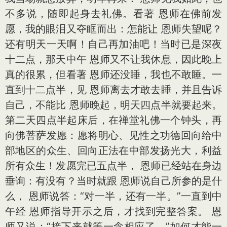
不多说，随即起身去礼佛。看著 恩师在佛前发
愿，我的眼泪又夺眶而出：怎能让 恩师失望呢？
还有明天一天啊！自己再加油吧！当时已是深夜
十二点，那天中午 恩师又不让我休息，因此晚上
真的很累，但看著 恩师还没睡，我也不敢睡。一
直到十二点半，见 恩师离去才敢去睡，并且告诉
自己，不能比 恩师晚起，明天四点半就要起来。
第二天四点半起床后，在禅堂礼佛一个钟头，再
向佛菩萨发愿：愿将明心、见性之功德回向给中
部地区的众生、回向正法在中部发扬光大，利益
所有众生！发愿完已五点半， 恩师已经站在身边
垂询：有没有？当时就跟 恩师说自己所参的是什
么， 恩师说答：“对一半，还有一半。”一直到中
午经 恩师指导开示之后，才找到完整答案。 恩
师又说：“接下来就等一念相应了。”如何才能一