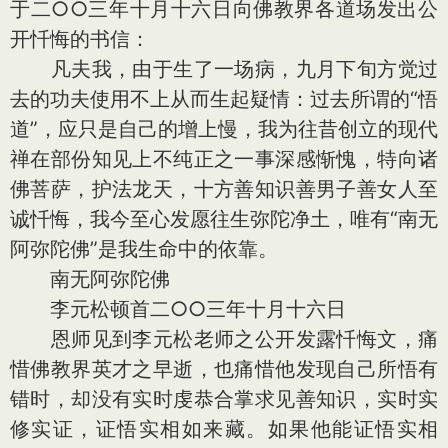
于二○○三年十月十六日向佛教界各道场发出公
开忏悔的书信：
凡夫我，由于生了一场病，九月下旬方觉过
去的功夫使用不上从而生起疑情：过去所谓的“悟
道”，应只是自己的增上慢，我为往昔创立的现代
禅在部份知见上不纯正之一事深感惭愧，特向诸
佛菩萨，护法龙天，十方善知识善男子善女人至
诚忏悔，我今至心发愿往生弥陀净土，唯有“南无
阿弥陀佛”是我生命中的依靠。
南无阿弥陀佛
李元松顿首二○○三年十月十六日
恩师见到李元松老师之公开发露忏悔文，痛
惜佛教界英才之早逝，也痛惜他发现自己所悟有
错时，却没有实时虔恭合掌求见善知识，实时实
修实证，证悟实相如来藏。如果他能证悟实相