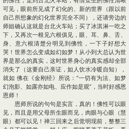
的佛性；走到台北火车站，有情众生的佛性清晰
可见，眼前所见成了幻化的、新的世界（跟以前
自己所想象的幻化世界完全不同），还请旁边的
师姐确认这就是台北火车站；买了冰淇淋一吃之
下，又再次一根见六根俱见，眼、耳、鼻、舌、
身、意六根清楚分明见到佛性，一下子好想大
哭！世界怎么变成如幻如梦！从小到大总认为世
界是那么的真实，这时世界身心的真实感却全部
消失了（这要自己亲证，如人饮水冷暖自知），
就如 佛在《金刚经》所说：“一切有为法、如梦
幻泡影、如露亦如电、应作如是观”，当时好感恩
恩师！
恩师所说的句句是实言，真的！佛性可以眼
见，而且是用父母所生眼而见，肉眼与心眼（慧
眼）都可以见！禅三回来之后觉明现前，整整三