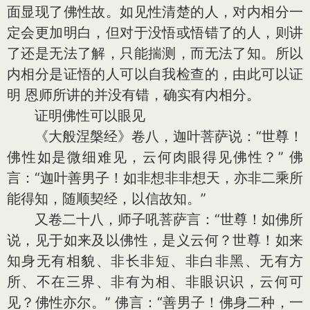
面显现了佛性故。如见性清楚的人，对内相分一
定会更加明白，但对于没悟或悟错了的人，则讲
了还是无法了解，只能揣测，而无法了知。所以
内相分是证悟的人可以自我检查的，由此可以证
明 恩师所讲的并没有错，确实有内相分。
证明佛性可以眼见
《大般涅槃经》卷八，迦叶菩萨说：“世尊！
佛性如是微细难见，云何肉眼得见佛性？” 佛
言：“迦叶善男子！如非想非非想天，亦非二乘所
能得知，随顺契经，以信故知。”
又卷二十八，师子吼菩萨言：“世尊！如佛所
说，见于如来及以佛性，是义云何？世尊！如来
知身无有相貌、非长非短、非白非黑、无有方
所、不在三界、非有为相、非眼识识，云何可
见？佛性亦尔。” 佛言：“善男子！佛身二种，一