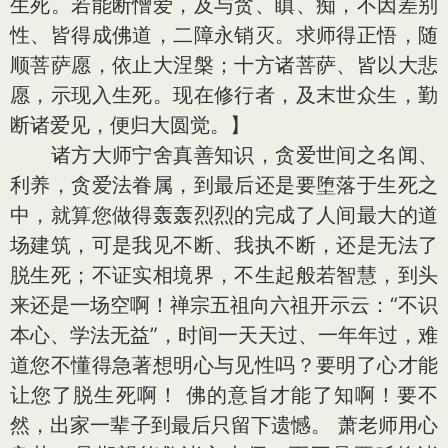
生死。若能断憎爱，及与贪、瞋、痴，不因差别
性、皆得成佛道，二障永销灭。求师得正悟，随
顺菩萨愿，依止大涅槃；十方诸菩萨、皆以大悲
愿，示现入生死。现在修行者，及末世众生，勤
断诸爱见，便归大圆觉。】
诸方大师宁舍真善知识，贪爱世间之名闻、
利养，贪爱法眷属，到最后还是要堕落于生死之
中，就算您做得轰轰烈烈的完成了人间最大的道
场建筑，可是我见不断、我执不断，还是无法了
脱生死；不证实相境界，不生起般若智慧，到头
来还是一场空啊！禅宗五祖向六祖开示云：“不识
本心、学法无益”，时间一天天过、一年年过，难
道您不懂得急著想明心与见性吗？要明了心才能
让您了脱生死啊！ 佛的意旨才能了知啊！要不
然，出家一辈子到最后只留下遗憾。 萧老师用心