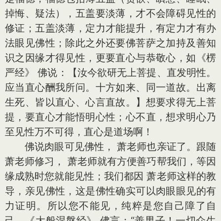
掉悔、疑法），五盖要淡薄，才不会障碍见性的
修证；五盖淡薄，定力才能提升，有定力才有办
法眼见佛性；除此之外还要佛菩萨之加持及善知
识之因缘才得见性，更要直心与恭敬心，如《楞
严经》 佛说：【汝今欲研无上菩提、直发明性。
应当直心酬我所问。十方如来、同一道故。出离
生死、皆以直心、心言直故。】想要求得无上菩
提，要直心才能悟明心性；心不直，想求明心乃
至见性万不可得，直心是道场啊！
佛说肉眼可见佛性， 萧老师也亲证了。跟随
萧老师修习， 萧老师就有方便善巧帮我们，等因
缘成熟时您就能见性；我们都因 萧老师这样的教
导，亲见佛性，这是佛性确实可以肉眼眼见的有
力证明。所以您不能见，纯粹是您自己障了自
己。《大般涅槃经》 佛言：“善男子！一切众生