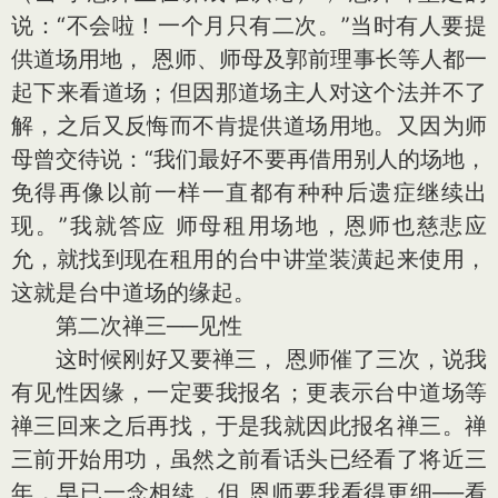
说：“不会啦！一个月只有二次。”当时有人要提
供道场用地， 恩师、师母及郭前理事长等人都一
起下来看道场；但因那道场主人对这个法并不了
解，之后又反悔而不肯提供道场用地。又因为师
母曾交待说：“我们最好不要再借用别人的场地，
免得再像以前一样一直都有种种后遗症继续出
现。”我就答应 师母租用场地，恩师也慈悲应
允，就找到现在租用的台中讲堂装潢起来使用，
这就是台中道场的缘起。
第二次禅三──见性
这时候刚好又要禅三， 恩师催了三次，说我
有见性因缘，一定要我报名；更表示台中道场等
禅三回来之后再找，于是我就因此报名禅三。禅
三前开始用功，虽然之前看话头已经看了将近三
年，早已一念相续，但 恩师要我看得更细──看