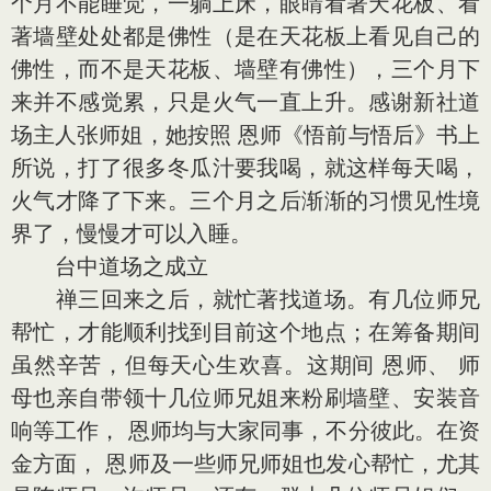
个月不能睡觉，一躺上床，眼睛看著天花板、看
著墙壁处处都是佛性（是在天花板上看见自己的
佛性，而不是天花板、墙壁有佛性），三个月下
来并不感觉累，只是火气一直上升。感谢新社道
场主人张师姐，她按照 恩师《悟前与悟后》书上
所说，打了很多冬瓜汁要我喝，就这样每天喝，
火气才降了下来。三个月之后渐渐的习惯见性境
界了，慢慢才可以入睡。
台中道场之成立
禅三回来之后，就忙著找道场。有几位师兄
帮忙，才能顺利找到目前这个地点；在筹备期间
虽然辛苦，但每天心生欢喜。这期间 恩师、 师
母也亲自带领十几位师兄姐来粉刷墙壁、安装音
响等工作， 恩师均与大家同事，不分彼此。在资
金方面， 恩师及一些师兄师姐也发心帮忙，尤其