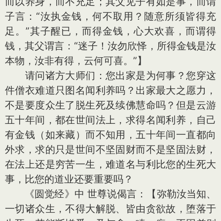
而以养身，而不充足；其父见子有如是事，而谓
子言：“汝执金钱，何不取用？随意所须皆得充
足。”其子醒已，而得金钱，心大欢喜，而谓得
钱，其父谓言：“迷子！汝勿欣怿，所得金钱是汝
本物，汝非有得，云何可喜。”】
请问诸方大师们：您出家是为何事？您穿这
件僧衣难道只图名闻利养吗？出家最大之愿力，
不是要度众生了脱生死及续佛慧命吗？但是云游
五十年间，都在世间法上，求得名闻利养，自己
有金钱（如来藏）而不知用，五十年间一直都向
外求，求的只是世间不坚固财而不是坚固法财，
在法上还是穷苦一生，难道名与利比您的生死大
事，比您的道业还要重要吗？
《圆觉经》中 世尊说偈言：【弥勒汝当知、
一切诸众生，不得大解脱、皆由贪欲故，堕落于