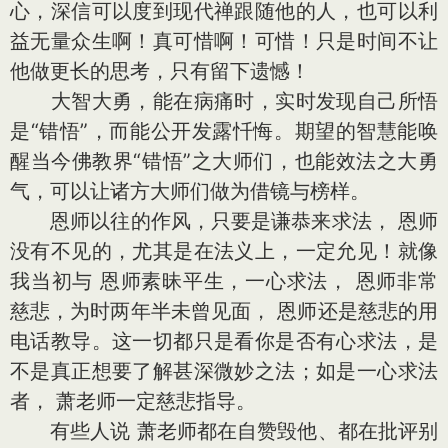
心，深信可以度到现代禅跟随他的人，也可以利
益无量众生啊！真可惜啊！可惜！只是时间不让
他做更长的思考，只有留下遗憾！
大智大勇，能在病痛时，实时发现自己所悟
是“错悟”，而能公开发露忏悔。期望的智慧能唤
醒当今佛教界“错悟”之大师们，也能效法之大勇
气，可以让诸方大师们做为借镜与榜样。
恩师以往的作风，只要是谦恭来求法， 恩师
没有不见的，尤其是在法义上，一定允见！就像
我当初与 恩师素昧平生，一心求法， 恩师非常
慈悲，为时两年半未曾见面， 恩师还是慈悲的用
电话教导。这一切都只是看你是否有心求法，是
不是真正想要了解甚深微妙之法；如是一心求法
者， 萧老师一定慈悲指导。
有些人说 萧老师都在自赞毁他、都在批评别