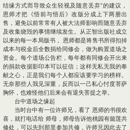
结缘方式而导致众生轻视及随意丢弃”的建议，
恩师才把《悟前与悟后》改版分成上下两册出
售，避免以前常常有人被大法师影响而随意丢弃
及收集烧毁的事情继续发生。从正智出版社成立
以来的每一本局版书， 恩师都是将售书所得扣掉
成本与税金后全数捐给同修会，做为购置道场之
资金。每个道场公告栏，每年都有同修会开出来
的捐款收据影印本可以征信；这样无私无我的奉
献之心，正是我们每个人都应该要学习的榜样。
无奈那些人我见深重，反而以一己私心忖度菩萨
胸怀，也难怪他们后来会有退失菩提之举。
台中道场之缘起
当时台中有一位许师兄，看了 恩师的书很欢
喜，就打电话给 师母，师母告诉他桃园有懿莲共
修处，可以先到那里参加共修，许师兄因此去了