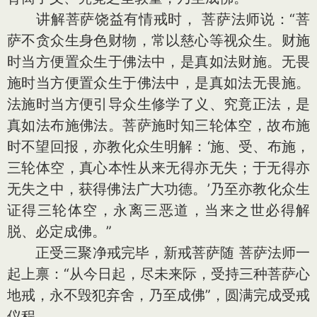
讲解菩萨饶益有情戒时， 菩萨法师说：“菩
萨不贪众生身色财物，常以慈心等视众生。财施
时当方便置众生于佛法中，是真如法财施。无畏
施时当方便置众生于佛法中，是真如法无畏施。
法施时当方便引导众生修学了义、究竟正法，是
真如法布施佛法。菩萨施时知三轮体空，故布施
时不望回报，亦教化众生明解：‘施、受、布施，
三轮体空，真心本性从来无得亦无失；于无得亦
无失之中，获得佛法广大功德。’乃至亦教化众生
证得三轮体空，永离三恶道，当来之世必得解
脱、必定成佛。”
正受三聚净戒完毕，新戒菩萨随 菩萨法师一
起上禀：“从今日起，尽未来际，受持三种菩萨心
地戒，永不毁犯弃舍，乃至成佛”，圆满完成受戒
仪程。