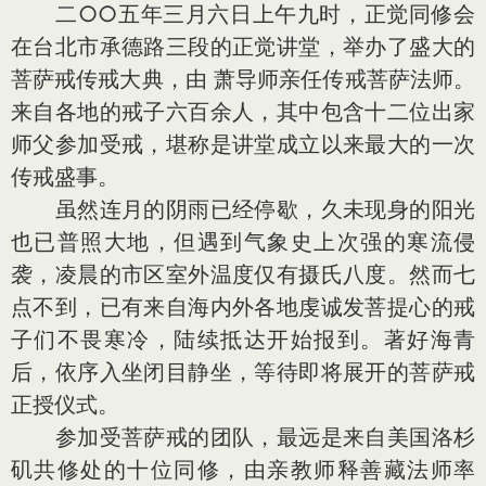
二○○五年三月六日上午九时，正觉同修会
在台北市承德路三段的正觉讲堂，举办了盛大的
菩萨戒传戒大典，由 萧导师亲任传戒菩萨法师。
来自各地的戒子六百余人，其中包含十二位出家
师父参加受戒，堪称是讲堂成立以来最大的一次
传戒盛事。
虽然连月的阴雨已经停歇，久未现身的阳光
也已普照大地，但遇到气象史上次强的寒流侵
袭，凌晨的市区室外温度仅有摄氏八度。然而七
点不到，已有来自海内外各地虔诚发菩提心的戒
子们不畏寒冷，陆续抵达开始报到。著好海青
后，依序入坐闭目静坐，等待即将展开的菩萨戒
正授仪式。
参加受菩萨戒的团队，最远是来自美国洛杉
矶共修处的十位同修，由亲教师释善藏法师率