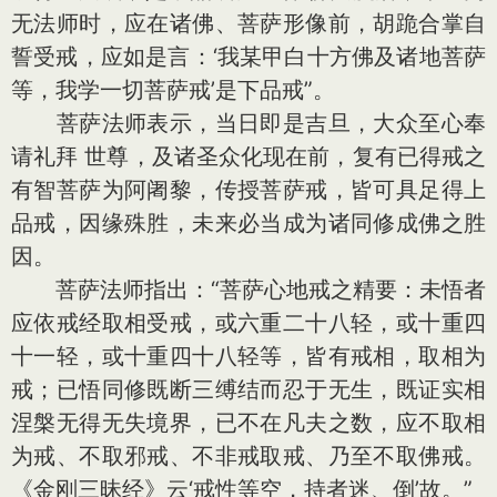
无法师时，应在诸佛、菩萨形像前，胡跪合掌自
誓受戒，应如是言：‘我某甲白十方佛及诸地菩萨
等，我学一切菩萨戒’是下品戒”。
菩萨法师表示，当日即是吉旦，大众至心奉
请礼拜 世尊，及诸圣众化现在前，复有已得戒之
有智菩萨为阿阇黎，传授菩萨戒，皆可具足得上
品戒，因缘殊胜，未来必当成为诸同修成佛之胜
因。
菩萨法师指出：“菩萨心地戒之精要：未悟者
应依戒经取相受戒，或六重二十八轻，或十重四
十一轻，或十重四十八轻等，皆有戒相，取相为
戒；已悟同修既断三缚结而忍于无生，既证实相
涅槃无得无失境界，已不在凡夫之数，应不取相
为戒、不取邪戒、不非戒取戒、乃至不取佛戒。
《金刚三昧经》云‘戒性等空，持者迷、倒’故。”