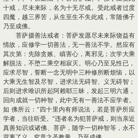
十戒，尽未来际，名为十无尽戒。受此戒者过度
四魔，越三界苦，从生至生不失此戒，常随佛子
乃至成佛。
菩萨摄善法戒者：菩萨发愿尽未来际饶益有
情故，应修学一切善法，无一善法不学。然应有
其次第：先除贪嫉、瞋害心，离邪见；次学大乘
解脱法，不堕二乘空相寂灭。明心乃至见性已，
应求尽智，誓断一念无明中三种修所断烦恼，以
大乘无生智及尽智，进求法无碍智、义无碍智；
后则进求唯识所起阿赖耶三昧，发起三明六通，
回向成就一切种智，此中无有一善法不应学者。
如 佛所云：“四十里内有师说法，若是菩萨所应
学者，当往听受。”违者名为犯菩萨戒，则当亲近
真善知识或诸佛、菩萨，随学一切种智等，永不
背离了义、究竟之圣教量，乃至成佛。