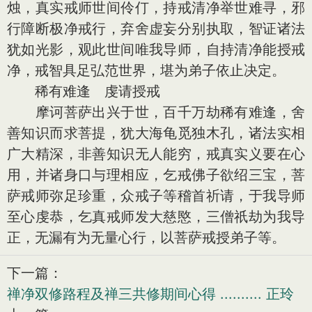
烛，真实戒师世间伶仃，持戒清净举世难寻，邪
行障断极净戒行，弃舍虚妄分别执取，智证诸法
犹如光影，观此世间唯我导师，自持清净能授戒
净，戒智具足弘范世界，堪为弟子依止决定。
稀有难逢 虔请授戒
摩诃菩萨出兴于世，百千万劫稀有难逢，舍
善知识而求菩提，犹大海龟觅独木孔，诸法实相
广大精深，非善知识无人能穷，戒真实义要在心
用，并诸身口与理相应，乞戒佛子欲绍三宝，菩
萨戒师弥足珍重，众戒子等稽首祈请，于我导师
至心虔恭，乞真戒师发大慈愍，三僧祇劫为我导
正，无漏有为无量心行，以菩萨戒授弟子等。
下一篇：
禅净双修路程及禅三共修期间心得 .......... 正玲