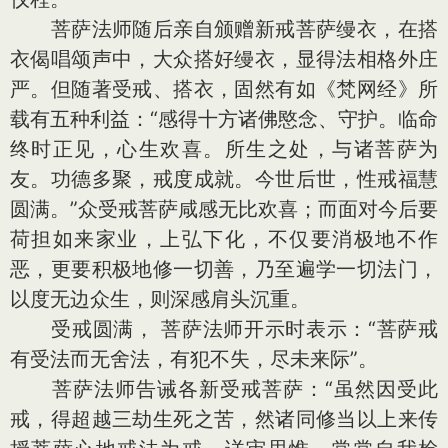
菩萨法师随后亲自颁赠新戒菩萨缦衣，在搭
衣偈唱颂声中，大众搭好缦衣，显得法相格外庄
严。但随著受戒、搭衣，固然有如《梵网经》所
载有五种利益：“感得十方诸佛愍念、守护。临命
终时正见，心生欢喜。所生之处，与诸菩萨为
友。功德多聚，戒度成就。今世后世，性戒福慧
圆满。”众受戒菩萨咸感无比欢喜；而面对今后要
荷担如来家业，上弘下化，不仅要消极地不作
恶，更要积极地修一切善，乃至遍学一切法门，
以度无边众生，则深感肩头沉重。
受戒圆满， 菩萨法师开示时表示：“菩萨戒
有受法而无舍法，有犯不失，尽未来际”。
菩萨法师告诫各新受戒菩萨：“虽然因受此
戒，得超越三劫生死之苦，然诸同修当以上来传