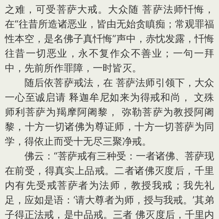
之难，可受菩萨大戒。大众随 菩萨法师忏悔，
在“往昔所造诸恶业，皆由无始贪瞋痴；常观罪福
性本空，是名佛子真忏悔”声中，赤忱发露，忏悔
往昔一切恶业，永不复作众不善业；一句一拜
中，先前所作罪障，一时皆灭。
随后依菩萨戒法，在 菩萨法师引领下，大众
一心至诚启请 释迦牟尼如来为得戒和尚， 文殊
师利菩萨为羯摩阿阇黎， 弥勒菩萨为教授阿阇
黎，十方一切诸佛为尊证师，十方一切菩萨为同
学，得依止而受十无尽三聚净戒。
佛云：“菩萨戒有三种受：一者诸佛、菩萨现
在前受，得真实上品戒。二者诸佛灭度后，千里
内有先受戒菩萨者为法师，教授我戒；我先礼
足，应如是语：‘请大尊者为师，授与我戒。’其弟
子得正法戒，是中品戒。三者 佛灭度后，千里内