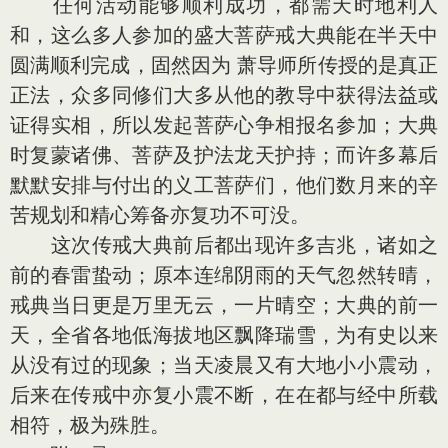
任何活动能够顺利成功，都需天时地利人
和，这么多人参加的盛大菩萨戒大典能在半天中
圆满顺利完成，固然因为 萧导师所传授的是真正
正法，众多同修们大多从他的教导中获得法益或
证得实相，所以发起菩萨心争相报名参加；大典
时复蒙诸佛、菩萨及护法龙天护持；而许多幕后
默默安排与付出的义工菩萨们，他们数月来的辛
苦规划和精心筹备亦复功不可没。
这次传戒大典前后都出现许多吉兆，诸如之
前的春雷蛰动；原本连绵阴雨的天气忽然转晴，
戒典当日更是万里无云，一片晴空；大典的前一
天，全省各地低海拔地区飘降瑞雪，为有史以来
从没有过的现象；当天凌晨又有大地小小震动，
后来在传戒中亦复小震不断，在在都与经中所载
相符，极为殊胜。