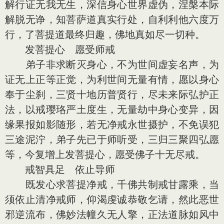
解行证无我无生，深信身心世界虚伪，涅槃本际
解脱无诤，知菩萨道真实行处，自利利他六度万
行，了菩提道最终归趣，佛地真如尽一切种。
发菩提心 愿受师戒
弟子非求断灭身心，不为世间虚妄名声，为
证无上正等正觉，为利世间无量有情，愿以身心
奉于尘刹，三贤十地历普贤行，尽未来际弘护正
法，以戒璎珞严土度生，无量劫中身心变异，因
缘果报如影随形，若无净戒永世摄护，不免误犯
三途泥泞，弟子先已于师听受，三归三聚四弘愿
等，今复增上发菩提心，愿受佛子十无尽戒。
戒智具足 依止导师
既发心求菩提净戒，千佛共制戒甘露乘，当
须依止清净戒师，仰渴虔诚恭敬乞请，然此恶世
邪逆流布，佛妙法幢久无人擎，正法道脉如风中