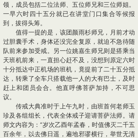
领，成员包括二位法师、五位师兄和三位师姐。
一早六时四十五分就已在讲堂门口集合等候报
到，拔得头筹。
值得一提的是，该团颜雨杉师兄，月前才动
过胆囊手术，身体还没完全复原，就迫不急待随
队前来参加受戒。另一位姚嘉生师兄则是搭乘当
天班机前来，一直担心赶不及，没想到原定六时
十分抵达中正机场的班机，竟提前了二十五分抵
达，转乘了全车只搭载他一人的大有巴士，及时
赶上和团员会合。他直呼佛菩萨加持，不可思
议。
传戒大典准时于上午九时，由班首何老师玉
珍及各组组长，代表全体戒子迎请菩萨法师。请
师文内容为：“岁次乙酉年孟春，时值佛灭二千五
百余年，以去佛日遥，遍地邪谬横行，举世无清