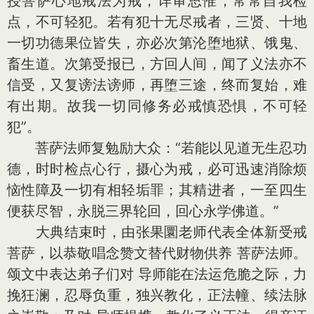
授菩萨心地戒法为戒，详审思惟，常常自我检
点，不可轻犯。若有犯十无尽戒者，三贤、十地
一切功德果位皆失，亦必次第沦堕地狱、饿鬼、
畜生道。次第受报已，方回人间，闻了义法亦不
信受，又复谤法谤师，再堕三途，终而复始，难
有出期。故我一切同修务必戒慎恐惧，不可轻
犯”。
菩萨法师复勉励大众：“若能以见道无生忍功
德，时时检点心行，摄心为戒，必可迅速消除烦
恼性障及一切有相轻垢罪；其精进者，一至四生
便获尽智，永脱三界轮回，回心永学佛道。”
大典结束时，由张果圜老师代表全体新受戒
菩萨，以恭敬唱念赞文替代财物供养 菩萨法师。
颂文中表达弟子们对 导师能在法运危脆之际，力
挽狂澜，忍辱负重，独兴教化，正法幢、续法脉