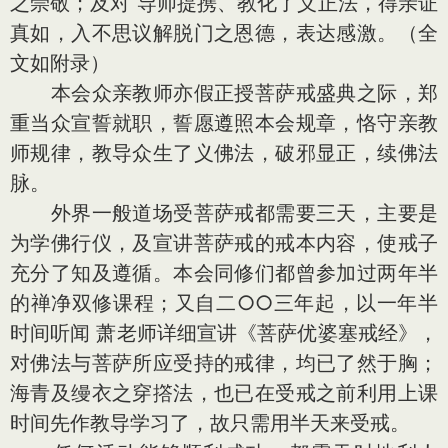
之崇敬；及对 导师提携、教化了义正法，得亲证
真如，入不思议解脱门之恩德，表达感激。（全
文如附录）
本会众亲教师亦假正授菩萨戒盛典之际，郑
重当众宣誓就职，誓愿遵照本会规章，恪守亲教
师规律，教导众生了义佛法，破邪显正，续佛法
脉。
外界一般道场受菩萨戒都需要三天，主要是
为学佛行仪，及宣讲菩萨戒的戒本内容，使戒子
充分了知及遵循。本会同修们都曾参加过两年半
的禅净双修课程；又自二○○三年起，以一年半
时间听闻 萧老师详细宣讲《菩萨优婆塞戒经》，
对佛法与菩萨所应受持的戒律，均已了然于胸；
海青及缦衣之穿撘法，也已在受戒之前利用上课
时间先作教导学习了，故只需用半天来受戒。