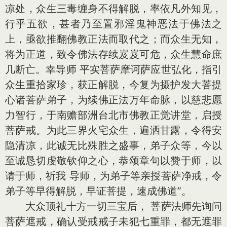
凉处，众生三毒缠身不得解脱，率依凡外知见，
行乎五欲，甚者乃至置邪淫鬼神恶法于佛法之
上，亟欲推翻佛教正法而取代之；而众生无知，
将为正道，致令佛法存续岌岌可危，众生慧命庶
几断亡。幸导师 平实菩萨摩诃萨应世弘化，指引
众生重拾家珍，获正解脱，今复为摄护发大菩提
心诸菩萨弟子，为续佛正法万年命脉，以慈悲愿
力智行，于南赡部洲台北市佛教正觉讲堂，启授
菩萨戒。为此三界火宅众生，遍洒甘露，令得安
隐清凉，此诚无比殊胜之盛事，弟子众等，今以
至诚恳切虔敬钦仰之心，恭颂章句以赞于师，以
请于师，祈我 导师，为弟子等亲授菩萨净戒，令
弟子等早得解脱，早证菩提，速成佛道”。
大众顶礼十方一切三宝后， 菩萨法师先询问
菩萨遮戒，确认受戒戒子未犯七重罪，都无遮罪