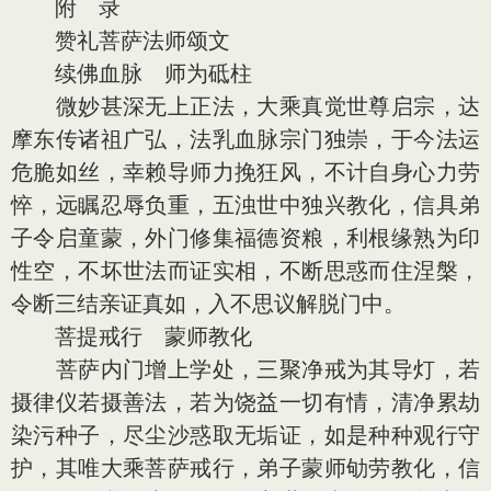
附 录
赞礼菩萨法师颂文
续佛血脉 师为砥柱
微妙甚深无上正法，大乘真觉世尊启宗，达
摩东传诸祖广弘，法乳血脉宗门独崇，于今法运
危脆如丝，幸赖导师力挽狂风，不计自身心力劳
悴，远瞩忍辱负重，五浊世中独兴教化，信具弟
子令启童蒙，外门修集福德资粮，利根缘熟为印
性空，不坏世法而证实相，不断思惑而住涅槃，
令断三结亲证真如，入不思议解脱门中。
菩提戒行 蒙师教化
菩萨内门增上学处，三聚净戒为其导灯，若
摄律仪若摄善法，若为饶益一切有情，清净累劫
染污种子，尽尘沙惑取无垢证，如是种种观行守
护，其唯大乘菩萨戒行，弟子蒙师劬劳教化，信