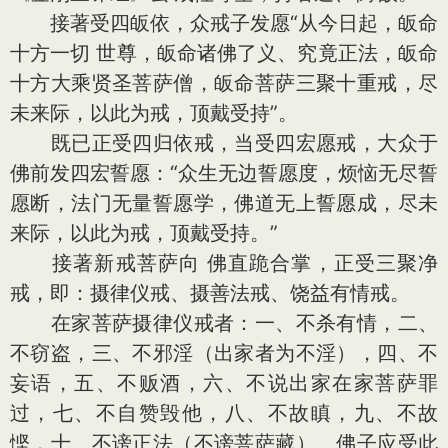
接著受四皈依，众戒子发愿“从今日起，皈命
十方一切 世尊，皈命诸佛了义、究竟正法，皈命
十方大乘贤圣菩萨僧，皈命菩萨三聚十重戒，尽
未来际，以此为戒，顶戴受持”。
既已正受四归依戒，当受四宏愿戒，大众于
佛前发四宏誓愿：“众生无边誓愿度，烦恼无尽誓
愿断，法门无量誓愿学，佛道无上誓愿成，尽未
来际，以此为戒，顶戴受持。”
接著新戒菩萨向 佛直跪合掌，正受三聚净
戒，即：摄律仪戒、摄善法戒、饶益有情戒。
在家菩萨摄律仪戒者：一、不杀有情，二、
不窃盗，三、不邪淫（出家者为不淫），四、不
妄语，五、不贩酒，六、不说出家在家菩萨罪
过，七、不自赞毁他，八、不故瞋，九、不故
悭，十、不谤正法（不谤菩萨藏）。佛子应受此