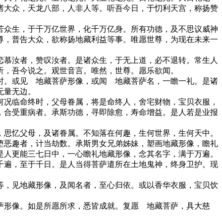
诸大众，天龙八部，人非人等。听吾今日，于忉利天宫，称扬赞
苦众生，于千万亿世界，化千万亿身。所有功德，及不思议威神
尊，普告大众，欲称扬地藏利益等事。唯愿世尊，为现在未来一
恋慕汝者，赞叹汝者。是诸众生，于无上道，必不退转。常生人
听，吾今说之。观世音言。唯然，世尊。愿乐欲闻。
时。或见 地藏菩萨形像，或闻 地藏菩萨名，一瞻一礼。是诸
无量无边。
何况临命终时，父母眷属，将是命终人，舍宅财物，宝贝衣服，
，合受重病者。承斯功德，寻即除愈，寿命增益。是人若是业报
，思忆父母，及诸眷属。不知落在何趣，生何世界，生何天中。
堕恶趣者，计当劫数。承斯男女兄弟姊妹，塑画地藏形像，瞻礼
是人更能三七日中，一心瞻礼地藏形像，念其名字，满于万遍。
千遍，至于千日。是人当得菩萨遣所在土地鬼神，终身卫护。现
等，见地藏形像，及闻名者，至心归依。或以香华衣服，宝贝饮
萨形像。如是所愿所求，悉皆成就。复愿 地藏菩萨，具大慈