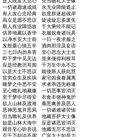
是人既发大悲心 先当瞻礼大士像
一切诸愿速成就 永无业障能遮止
有人发心念经典 欲度群迷超彼岸
虽立是愿不思议 旋读旋忘多废失
斯人有业障惑故 于大乘经不能记
供养地藏以香华 衣服饮食诸玩具
以净水安大士前 一日一夜求服之
发殷重心慎五辛 酒肉邪淫及妄语
三七日内勿杀害 至心思念大士名
即于梦中见无边 觉来便得利根耳
应是经教历耳闻 千万生中永不忘
以是大士不思议 能使斯人获此慧
贫穷众生及疾病 家宅凶衰眷属离
睡梦之中悉不安 求者乖违无称遂
至心瞻礼地藏像 一切恶事皆消灭
至于梦中尽得安 衣食丰饶神鬼护
欲入山林及渡海 毒恶禽兽及恶人
恶神恶鬼并恶风 一切诸难诸苦恼
但当瞻礼及供养 地藏菩萨大士像
如是山林大海中 应是诸恶皆消灭
观音至心听吾说 地藏无尽不思议
百千万劫说不周 广宣大士如是力