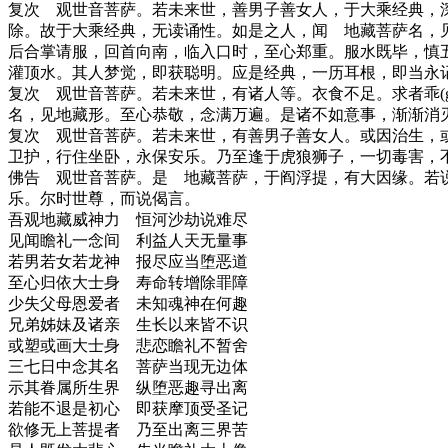
复次 观世音菩萨。若未来世，善男子善女人，于大乘经典，
除。故于大乘经典，无读诵性。如是之人，闻 地藏菩萨名，
后合掌请服，回首向南，临入口时，至心郑重。服水既毕，慎
灌顶水。其人梦觉，即获聪明。应是经典，一历耳根，即当永
复次 观世音菩萨。若未来世，有诸人等。衣食不足。求者乖(g
名，见地藏形。至心恭敬，念满万遍。是诸不如意事，渐渐消
复次 观世音菩萨。若未来世，有善男子善女人。或因治生，
卫护，行住坐卧，永保安乐。乃至逢于虎狼狮子，一切毒害，
佛告 观世音菩萨。是 地藏菩萨，于阎浮提，有大因缘。若
乐。尔时世尊，而说偈言。
吾观地藏威神力 恒河沙劫说难尽
见闻瞻礼一念间 利益人天无量事
若男若女若龙神 报尽应当堕恶道
至心归依大士身 寿命转增除罪障
少失父母恩爱者 未知魂神在何趣
兄弟姊妹及诸亲 生长以来皆不识
或塑或画大士身 悲恋瞻礼不暂舍
三七日中念其名 菩萨当现无边体
示其眷属所生界 纵堕恶趣寻出离
若能不退是初心 即获摩顶受圣记
欲修无上菩提者 乃至出离三界苦