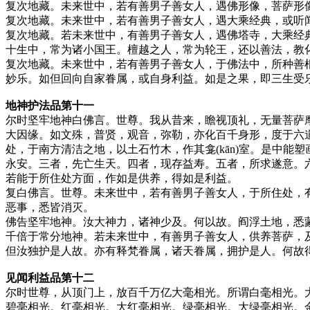
复次地藏。未来世中，若有善男子善女人，遇佛形像，菩萨形
复次地藏。未来世中，若有善男子善女人，遇大乘经典，或听
复次地藏。若未来世中，有善男子善女人，遇佛塔寺，大乘经
十生中，常为诸小国王。檀越之人，常为轮王，还以善法，教
复次地藏。未来世中，若有善男子善女人，于佛法中，所种善
妙乐。如但回向自家眷属，或自身利益。如是之果，即三生受
地神护法品第十一
尔时坚牢地神白佛言。世尊。我从昔来，瞻视顶礼，无量菩萨
大因缘。如文殊，普贤，观音，弥勒，亦化百千身形，度于六
处，于南方清洁之地，以土石竹木，作其龛(kān)室。是中
永安。三者，先亡生天。四者，现存益寿。五者，所求遂意。六
若能于所住处方面，作如是供养，得如是利益。
复白佛言。世尊。未来世中，若有善男子善女人，于所住处，有
恶事，悉皆消灭。
佛告坚牢地神。汝大神力，诸神少及。何以故。阎浮土地，悉
千倍于常分地神。若未来世中，有善男子善女人，供养菩萨，及
但汝独护是人故。亦有释梵眷属，诸天眷属，拥护是人。何故
见闻利益品第十二
尔时世尊，从顶门上，放百千万亿大毫相光。所谓白毫相光。
碧毫相光。红毫相光。大红毫相光。绿毫相光。大绿毫相光。