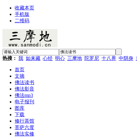
收藏本页
手机版
二维码
热搜：
我
如来藏
心经
明心
三摩地
陀罗尼
十八界
中阴身
首页
文摘
佛法读书
佛法影音
佛法mp3
电子报刊
图库
下载
修行茶馆
菩萨六度
佛法实修