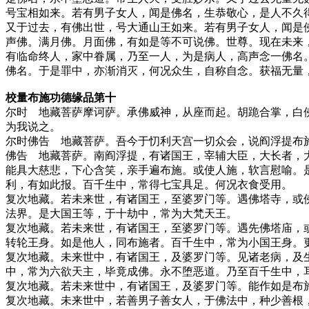
号宝相如来。若有男子女人，闻是佛名，生恭敬心，是人不久得阿
又于过去，有佛出世，号大通山王如来。若有男子女人，闻是
声佛。满月佛。月面佛，有如是等不可说佛。世尊。现在未来
有临命终人，家中眷属，乃至一人，为是病人，高声念一佛名
佛名。于是罪中，亦渐消灭，何况众生，自称自念。获福无量
校量布施功德缘品第十
尔时 地藏菩萨摩诃萨。承佛威神，从座而起。胡跪合掌，白
为我说之。
尔时佛告 地藏菩萨。吾今于忉利天宫一切众会，说阎浮提布
佛告 地藏菩萨。南阎浮提，有诸国王，宰辅大臣，大长者，大刹利
能具大慈悲，下心含笑，亲手遍布施。或使人施，软言慰喻。
利，有如此报。百千生中，常得七宝具足。何况衣食受用。
复次地藏。若未来世，有诸国王，至婆罗门等。遇佛塔寺，或
法界。是大国王等，于十劫中，常为大梵天王。
复次地藏。若未来世，有诸国王，至婆罗门等。遇先佛塔庙，
转轮王身。如是他人，同布施者。百千生中，常为小国王身。
复次地藏。未来世中，有诸国王，及婆罗门等。见诸老病，及
中，常为六欲天主，毕竟成佛。永不堕恶道。乃至百千生中，
复次地藏。若未来世中，有诸国王，及婆罗门等。能作如是布
复次地藏。未来世中，若善男子善女人，于佛法中，种少善根