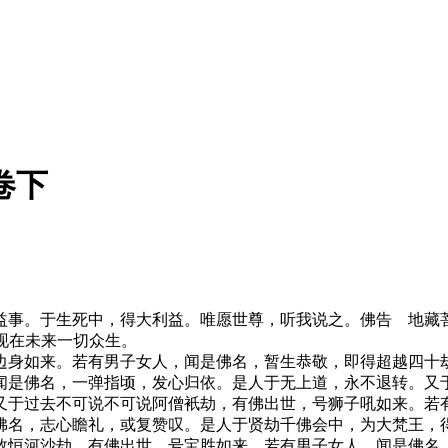
卷下
益事。于生死中，得大利益。唯愿世尊，听我说之。佛告 地藏
忧现在未来一切众生。
边身如来。若有男子女人，闻是佛名，暂生恭敬，即得超越四十
闻是佛名，一弹指顷，发心归依。是人于无上道，永不退转。又
又于过去不可说不可说阿僧衹劫，有佛出世，号狮子吼如来。若
佛名，志心瞻礼，或复赞叹。是人于贤劫千佛会中，为大梵王，
数恒河沙劫，有佛出世，号宝胜如来。若有男子女人，闻是佛名