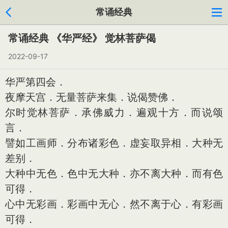
常诵经典
常诵经典 《华严经》 觉林菩萨偈
2022-09-17
华严第四会．
夜摩天宫．无量菩萨来集．说偈赞佛．
尔时觉林菩萨．承佛威力．遍观十方．而说颂
言．
譬如工画师．分布诸彩色．虚妄取异相．大种无
差别．
大种中无色．色中无大种．亦不离大种．而有色
可得．
心中无彩画．彩画中无心．然不离于心．有彩画
可得．