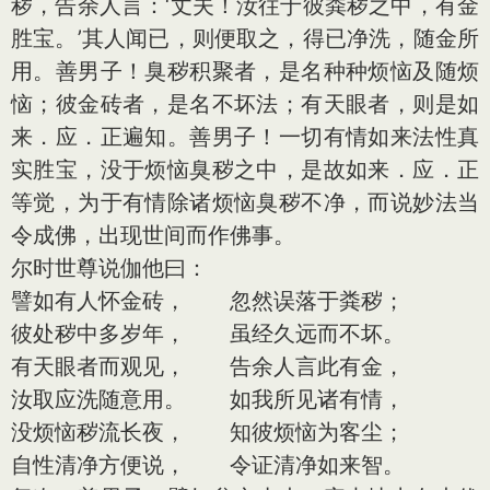
秽，告余人言：‘丈夫！汝往于彼粪秽之中，有金
胜宝。’其人闻已，则便取之，得已净洗，随金所
用。善男子！臭秽积聚者，是名种种烦恼及随烦
恼；彼金砖者，是名不坏法；有天眼者，则是如
来．应．正遍知。善男子！一切有情如来法性真
实胜宝，没于烦恼臭秽之中，是故如来．应．正
等觉，为于有情除诸烦恼臭秽不净，而说妙法当
令成佛，出现世间而作佛事。
尔时世尊说伽他曰：
譬如有人怀金砖， 忽然误落于粪秽；
彼处秽中多岁年， 虽经久远而不坏。
有天眼者而观见， 告余人言此有金，
汝取应洗随意用。 如我所见诸有情，
没烦恼秽流长夜， 知彼烦恼为客尘；
自性清净方便说， 令证清净如来智。