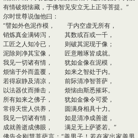
有情破烦恼藏，于佛智见安立无上正等菩提。”
尔时世尊说伽他曰：
“譬如外色泥作模， 于内空虚无所有，
销炼真金满铸泻， 其数或百或一千，
工匠之人知冷已， 则破其泥现于像；
泥除则净其宝像， 匠意雕琢皆成就。
我见一切诸有情， 犹如金像在泥模，
烦恼于外而盖覆， 如来之智处于内。
若得寂静及清凉， 前际清净智菩萨，
以法器仗而捶击， 烦恼由斯悉摧坏。
所有如来之佛子， 犹如金像令可爱，
常得天世人供养， 圆满身相具十力。
我见一切诸有情， 如是清净成善逝，
成就善逝成佛眼， 满足无上萨婆若。”
佛告金刚慧菩萨言：“善男子！若在家出家善男