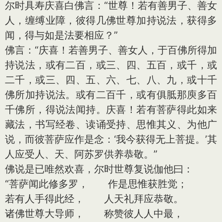
尔时具寿庆喜白佛言：“世尊！若有善男子、善女
人，缠缚业障，彼得几佛世尊加持说法，获得多
闻，得与如是法要相应？”
佛言：“庆喜！若善男子、善女人，于百佛所得加
持说法，或有二百，或三、四、五百，或千，或
二千，或三、四、五、六、七、八、九，或十千
佛所加持说法。或有二百千，或有俱胝那庾多百
千佛所，得说法闻持。庆喜！若有菩萨得此如来
藏法，书写经卷、读诵受持、思惟其义、为他广
说，而彼菩萨应作是念：‘我今获得无上菩提。’其
人应受人、天、阿苏罗供养恭敬。”
佛说是已唯然欢喜，尔时世尊复说伽他曰：
“菩萨闻此修多罗， 作是思惟获胜觉；
若有人手得此经， 人天礼拜应恭敬。
诸佛世尊大导师， 称赞彼人人中最，