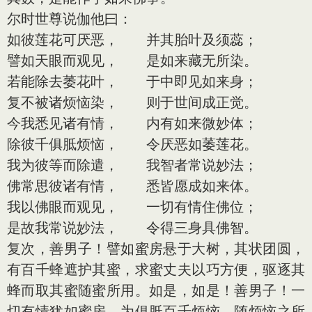
尔时世尊说伽他曰：
如彼莲花可厌恶， 并其胎叶及须蕊；
譬如天眼而观见， 是如来藏无所染。
若能除去萎花叶， 于中即见如来身；
复不被诸烦恼染， 则于世间成正觉。
今我悉见诸有情， 内有如来微妙体；
除彼千俱胝烦恼， 令厌恶如萎莲花。
我为彼等而除遣， 我智者常说妙法；
佛常思彼诸有情， 悉皆愿成如来体。
我以佛眼而观见， 一切有情住佛位；
是故我常说妙法， 令得三身具佛智。
复次，善男子！譬如蜜房悬于大树，其状团圆，
有百千蜂遮护其蜜，求蜜丈夫以巧方便，驱逐其
蜂而取其蜜随蜜所用。如是，如是！善男子！一
切有情犹如蜜房，为俱胝百千烦恼、随烦恼之所