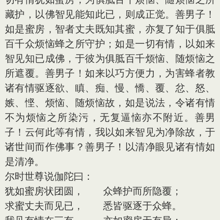
藏护，以佛智见能知此已，则成正觉。善男子！
如是蜜房，智者丈夫既知其蜜，亦复了知于俱胝
百千众烦恼蜂之所守护；如是一切有情，以如来
智见知已成佛，于彼为俱胝百千烦恼、随烦恼之
所遮覆。善男子！如来以巧方便力，为害蜂者教
诸有情驱逐欲、瞋、痴、慢、憍、覆、忿、怒、
嫉、悭、烦恼、随烦恼故，如是说法，令诸有情
不为烦恼之所染污，无复逼恼亦不附近。善男
子！云何此等有情，我以如来智见为净除故，于
诸世间而作佛事？善男子！以清净眼见诸有情如
是清净。
尔时世尊说伽陀曰：
犹如蜜房状团圆， 众蜂护而所隐覆；
求蜜丈夫而见已， 悉皆驱逐于众蜂。