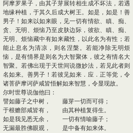
阿摩罗果子，由其子芽展转相生成不坏法，若遇
地缘种植，于其久后成大树王。如是，如是！善
男子！如来以如来眼，见一切有情欲、瞋、痴、
贪、无明、烦恼乃至皮肤边际，彼欲、瞋、痴、
无明、烦恼藏中有如来藏性，以此名为有性；若
能止息名为清凉，则名涅槃。若能净除无明烦
恼，是有情界是则名为大智聚体，彼之有情名大
智聚。若佛出现于天世间说微妙法，若见此者则
名如来。善男子！若彼见如来．应．正等觉，令
诸菩萨摩诃萨咸皆悟解如来智慧，令显现故。
尔时世尊说伽他曰：
譬如藤子之中树， 藤芽一切而可得；
于根赡部咸皆有， 由其种植复得生。
如是我见悉无余， 一切有情喻藤子；
无漏最胜佛眼观， 是中备有如来体。