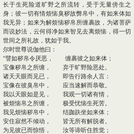
长于生死险道旷野之所流转，受于无量傍生之
身；彼一切有情烦恼臭秽故弊帛中，有如来体如
我无异；如来为解烦恼秽帛所缠裹故，为诸菩萨
而说妙法，云何得净如来智见去离烦恼，得一切
世间之所礼故，犹如于我。
尔时世尊说伽他曰：
“譬如秽帛令厌恶， 缠裹彼之如来体；
宝像秽帛之所缠， 弃于旷野险恶处。
诸天天眼而见已， 即告行路余人言：
宝像在彼臭帛中， 应当速解而恭敬。
我以天眼如是见， 我观一切诸有情，
被烦恼帛之所缠， 极受忧恼生死苦。
我见烦恼秽帛中， 结跏趺坐如来体；
安住寂然不倾动， 皆无所有解脱者。
为见彼已而惊悟， 汝等谛听住胜觉；