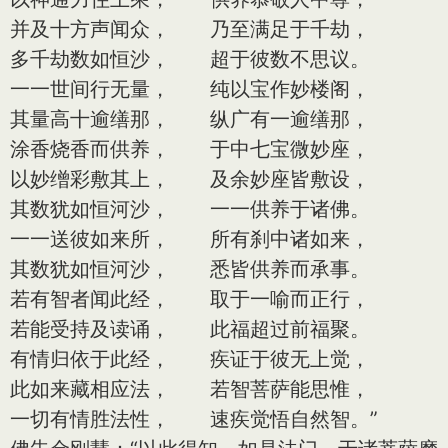
并及十方声闻众， 乃至满足于千劫，
多千劫数如恒沙， 超于彼数不思议。
一一世间行无量， 纯以宝作妙楼阁，
其量高十逾缮那， 纵广有一逾缮那，
涂香烧香而供养， 于中七宝微妙座，
以妙缯彩敷其上， 及余妙座皆敷设，
其数犹如恒河沙， 一一供养于诸佛。
一一送彼如来所， 所有刹中诸如来，
其数犹如恒河沙， 悉皆供养而承事。
若有智者闻此经， 取于一喻而正行，
若能受持及读诵， 此福超过前福聚。
有情归依于此经， 疾证于彼无上觉，
此如来藏相应法， 若智菩萨能思惟，
一切有情胜法性， 速疾觉悟自然智。”