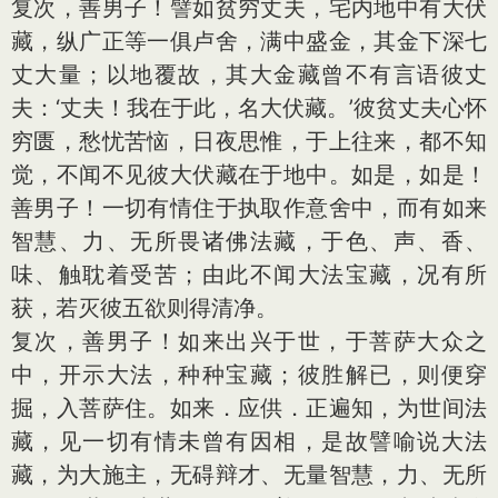
复次，善男子！譬如贫穷丈夫，宅内地中有大伏
藏，纵广正等一俱卢舍，满中盛金，其金下深七
丈大量；以地覆故，其大金藏曾不有言语彼丈
夫：‘丈夫！我在于此，名大伏藏。’彼贫丈夫心怀
穷匮，愁忧苦恼，日夜思惟，于上往来，都不知
觉，不闻不见彼大伏藏在于地中。如是，如是！
善男子！一切有情住于执取作意舍中，而有如来
智慧、力、无所畏诸佛法藏，于色、声、香、
味、触耽着受苦；由此不闻大法宝藏，况有所
获，若灭彼五欲则得清净。
复次，善男子！如来出兴于世，于菩萨大众之
中，开示大法，种种宝藏；彼胜解已，则便穿
掘，入菩萨住。如来．应供．正遍知，为世间法
藏，见一切有情未曾有因相，是故譬喻说大法
藏，为大施主，无碍辩才、无量智慧，力、无所