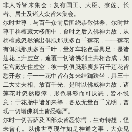
非人等皆来集会；复有国王、大臣、寮佐、长
者、居士及诸人众皆来集会。
尔时世尊，与百千众前后围绕恭敬供养。尔时世
尊于栴檀藏大楼阁中，食时之后入佛神力故，从
栴檀藏忽然涌出俱胝那庾多百千莲花，一一莲花
有俱胝那庾多百千叶，量如车轮色香具足；是诸
莲花上升虚空，遍覆一切诸佛刹土共相合成，如
宝宫殿安住虚空，彼一切俱胝那庾多百千莲花皆
悉开敷；于一一花中皆有如来结跏趺坐，具三十
二大丈夫相、放百千光。是时以佛威神力故，诸
莲花叶忽然痿瘁，形色臭秽而可厌恶，皆不悦
意；于花胎中诸如来等，各放无量百千光明，普
现一切诸佛刹土皆悉端严。
尔时一切菩萨及四部众皆悉惊愕，生奇特想，怪
未曾有。以佛世尊现作如是神通之事，大众见