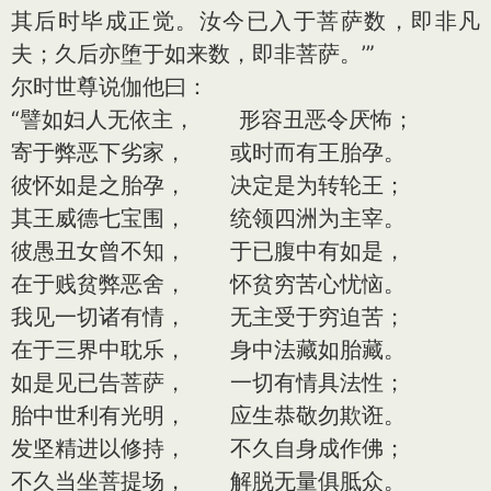
其后时毕成正觉。汝今已入于菩萨数，即非凡
夫；久后亦堕于如来数，即非菩萨。’”
尔时世尊说伽他曰：
“譬如妇人无依主， 形容丑恶令厌怖；
寄于弊恶下劣家， 或时而有王胎孕。
彼怀如是之胎孕， 决定是为转轮王；
其王威德七宝围， 统领四洲为主宰。
彼愚丑女曾不知， 于已腹中有如是，
在于贱贫弊恶舍， 怀贫穷苦心忧恼。
我见一切诸有情， 无主受于穷迫苦；
在于三界中耽乐， 身中法藏如胎藏。
如是见已告菩萨， 一切有情具法性；
胎中世利有光明， 应生恭敬勿欺诳。
发坚精进以修持， 不久自身成作佛；
不久当坐菩提场， 解脱无量俱胝众。