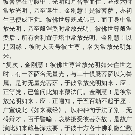
彼菩萨在母腹中，光明如月合掌而住，昼夜六时
常放光明，乃至诞生。金刚慧！是彼菩萨，亦初
生已便成正觉。彼佛世尊既成佛已，而于身中常
放光明，乃至般涅槃时常放光明。彼佛世尊般涅
槃后，所有舍利置于塔中常放光明。金刚慧！以
是因缘，彼时人天号彼世尊，名为常放光明如
来。
“复次，金刚慧！彼佛世尊常放光明如来住世之
时，有一菩萨名无量光，与二十俱胝菩萨以为眷
属。是时无量光菩萨，于彼常放光明如来．应．
正等觉，已曾问此如来藏法门。金刚慧！是彼常
放光明如来．应．正遍知，于五百劫不起于座，
广宣说此《如来藏经》。以种种句于法了别，无
碍辩才，百千譬喻，哀愍摄受彼菩萨故，是故广
演此如来藏甚深法要，于彼十方各十佛刹微尘数