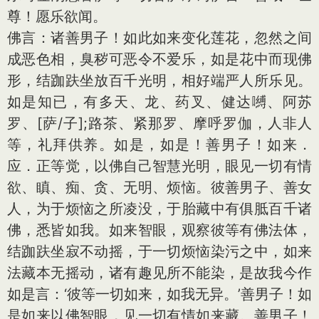
尊！愿乐欲闻。
佛言：诸善男子！如此如来变化莲花，忽然之间
成恶色相，臭秽可恶令不爱乐，如是花中而现佛
形，结跏趺坐放百千光明，相好端严人所乐见。
如是知已，有多天、龙、药叉、健达嚩、阿苏
罗、[萨/子];路茶、紧那罗、摩呼罗伽，人非人
等，礼拜供养。如是，如是！善男子！如来．
应．正等觉，以佛自己智慧光明，眼见一切有情
欲、瞋、痴、贪、无明、烦恼。彼善男子、善女
人，为于烦恼之所凌没，于胎藏中有俱胝百千诸
佛，悉皆如我。如来智眼，观察彼等有佛法体，
结跏趺坐寂不动摇，于一切烦恼染污之中，如来
法藏本无摇动，诸有趣见所不能染，是故我今作
如是言：‘彼等一切如来，如我无异。’善男子！如
是如来以佛智眼，见一切有情如来藏。善男子！