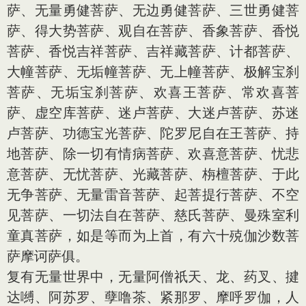
萨、无量勇健菩萨、无边勇健菩萨、三世勇健菩
萨、得大势菩萨、观自在菩萨、香象菩萨、香悦
菩萨、香悦吉祥菩萨、吉祥藏菩萨、计都菩萨、
大幢菩萨、无垢幢菩萨、无上幢菩萨、极解宝刹
菩萨、无垢宝刹菩萨、欢喜王菩萨、常欢喜菩
萨、虚空库菩萨、迷卢菩萨、大迷卢菩萨、苏迷
卢菩萨、功德宝光菩萨、陀罗尼自在王菩萨、持
地菩萨、除一切有情病菩萨、欢喜意菩萨、忧悲
意菩萨、无忧菩萨、光藏菩萨、栴檀菩萨、于此
无争菩萨、无量雷音菩萨、起菩提行菩萨、不空
见菩萨、一切法自在菩萨、慈氏菩萨、曼殊室利
童真菩萨，如是等而为上首，有六十殑伽沙数菩
萨摩诃萨俱。
复有无量世界中，无量阿僧祇天、龙、药叉、揵
达嚩、阿苏罗、孽噜茶、紧那罗、摩呼罗伽，人