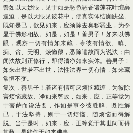
譬如以天妙眼，见于如是恶色恶香诸莲花叶缠裹
逼迫，是以天眼见彼花中，佛真实体结跏趺坐。
既知是已，欲见如来，应须除去臭秽恶业，为令
显于佛形相故。如是，如是！善男子！如来以佛
眼，观察一切有情如来藏，令彼有情欲、瞋、
痴、贪、无明、烦恼藏，悉除遣故而为说法；由
闻法故则正修行，即得清净如来实体。善男子！
如来出世若不出世，法性法界一切有情，如来藏
常恒不变。
复次，善男子！若诸有情可厌烦恼藏缠，为彼除
害烦恼藏故、净如来智故，如来．应．正等觉为
于菩萨而说法要，作如是事令彼胜解。既胜解
已，于法坚持，则于一切烦恼、随烦恼而得解
脱。当于是时，如来．应．正等觉于其世间而得
其数，是能作于如来佛事。