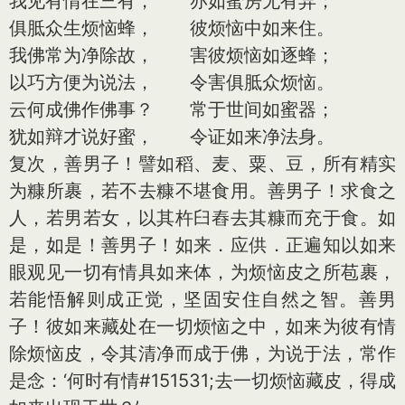
我见有情在三有， 亦如蜜房无有异；
俱胝众生烦恼蜂， 彼烦恼中如来住。
我佛常为净除故， 害彼烦恼如逐蜂；
以巧方便为说法， 令害俱胝众烦恼。
云何成佛作佛事？ 常于世间如蜜器；
犹如辩才说好蜜， 令证如来净法身。
复次，善男子！譬如稻、麦、粟、豆，所有精实
为糠所裹，若不去糠不堪食用。善男子！求食之
人，若男若女，以其杵臼舂去其糠而充于食。如
是，如是！善男子！如来．应供．正遍知以如来
眼观见一切有情具如来体，为烦恼皮之所苞裹，
若能悟解则成正觉，坚固安住自然之智。善男
子！彼如来藏处在一切烦恼之中，如来为彼有情
除烦恼皮，令其清净而成于佛，为说于法，常作
是念：‘何时有情#151531;去一切烦恼藏皮，得成