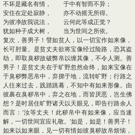
不坏是藏名有情， 于中有智而不异；
安住在定处寂静， 亦不动摇无所得。
为彼净故我说法， 云何此等成正觉？
犹如种子成大树， 当为世间之所依。
复次，善男子！譬如贫人，以一切宝作如来像，
长可肘量。是贫丈夫欲将宝像经过险路，恐其盗
劫，即取臭秽故破弊帛以缠其像，不令人测。善
男子！是贫丈夫在于旷野忽然命终，如来宝像在
于臭秽弊恶帛中，弃掷于地，流转旷野；行路之
人往来过去，践踏跳蓦，不知中有如来形像。由
彼裹在臭秽帛中，弃之在地，而皆厌恶，岂生佛
想？是时居住旷野诸天以天眼见，即告行路余人
而言：‘汝等丈夫！此秽帛中有如来像，应当速
解，一切世间宜应礼敬。’如是，如是！善男子！
如来以如来眼，见一切有情如彼臭秽故帛烦恼，