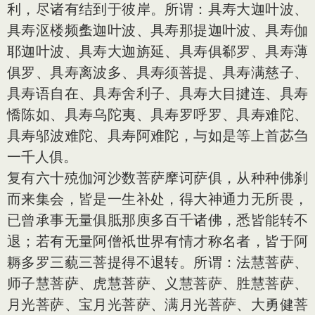
利，尽诸有结到于彼岸。所谓：具寿大迦叶波、
具寿沤楼频䗍迦叶波、具寿那提迦叶波、具寿伽
耶迦叶波、具寿大迦旃延、具寿俱郗罗、具寿薄
俱罗、具寿离波多、具寿须菩提、具寿满慈子、
具寿语自在、具寿舍利子、具寿大目揵连、具寿
憍陈如、具寿乌陀夷、具寿罗呼罗、具寿难陀、
具寿邬波难陀、具寿阿难陀，与如是等上首苾刍
一千人俱。
复有六十殑伽河沙数菩萨摩诃萨俱，从种种佛刹
而来集会，皆是一生补处，得大神通力无所畏，
已曾承事无量俱胝那庾多百千诸佛，悉皆能转不
退；若有无量阿僧祇世界有情才称名者，皆于阿
耨多罗三藐三菩提得不退转。所谓：法慧菩萨、
师子慧菩萨、虎慧菩萨、义慧菩萨、胜慧菩萨、
月光菩萨、宝月光菩萨、满月光菩萨、大勇健菩