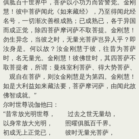
俱胝百千世界中，菩萨以小功力而皆警觉。金刚
慧！彼中菩萨闻此《如来藏经》，乃至得闻此经
名号，一切渐次善根成熟；已成熟已，各于异国
而成正觉，除四菩萨摩诃萨不取菩提。金刚慧！
勿生异念，当彼之时，无量光菩萨岂异人乎？即
汝身是。何以故？汝金刚慧于彼，往昔为菩萨
时，名无量光。金刚慧！彼佛世时，其四菩萨不
取菩提者，所谓：曼殊室利菩萨、得大势菩萨、
观自在菩萨，则汝金刚慧是为第四。金刚慧！
如是大利益如来藏法要，菩萨摩诃萨，由闻此故
佛智成就。”
尔时世尊说伽他曰：
“昔常放光明世尊， 过去之世无量劫，
以身常放大光明， 照曜俱胝百千界。
初成无上正觉已， 彼时无量光菩萨，