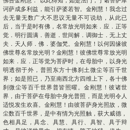
佛告金刚慧：“以此得知，如是法门，于诸菩萨摩
诃萨成多利益，能引萨婆若智。金刚慧！我念过
去无量无数广大不思议无量不可说劫，从此已
后，当于是时有佛，名常放光明如来．应．正等
觉．明行圆满．善逝．世间解．调御士．无上丈
夫．天人师．佛．婆伽梵。金刚慧！以何因缘彼
佛世尊名常放光明？金刚慧！彼佛世尊常放光明
如来．应．正等觉为菩萨时，在母胎中，以身光
明透彻于外，普照东方十佛刹土微尘等百千世
界；如是照已，乃至南西北方四维上下，各十佛
刹微尘等百千世界普皆照曜。金刚慧！彼诸世
界，由于菩萨在母胎中身光普照，而是光明令人
适悦发生欢喜。金刚慧！由彼菩萨身光照故，微
尘数百千世界，是中有情为光照触，获大威德，
色相具足，具念、具慧、具行、具智、具于辩