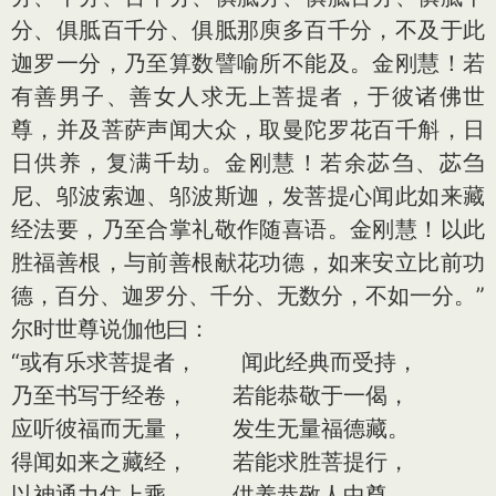
分、俱胝百千分、俱胝那庾多百千分，不及于此
迦罗一分，乃至算数譬喻所不能及。金刚慧！若
有善男子、善女人求无上菩提者，于彼诸佛世
尊，并及菩萨声闻大众，取曼陀罗花百千斛，日
日供养，复满千劫。金刚慧！若余苾刍、苾刍
尼、邬波索迦、邬波斯迦，发菩提心闻此如来藏
经法要，乃至合掌礼敬作随喜语。金刚慧！以此
胜福善根，与前善根献花功德，如来安立比前功
德，百分、迦罗分、千分、无数分，不如一分。”
尔时世尊说伽他曰：
“或有乐求菩提者， 闻此经典而受持，
乃至书写于经卷， 若能恭敬于一偈，
应听彼福而无量， 发生无量福德藏。
得闻如来之藏经， 若能求胜菩提行，
以神通力住上乘， 供养恭敬人中尊，