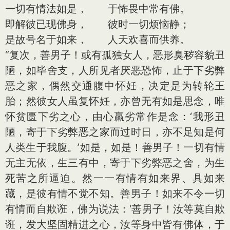
一切有情法如是， 于怖畏中常有佛。
即解彼已现佛身， 彼时一切烦恼静；
是故号名于如来， 人天欢喜而供养。
“复次，善男子！或有孤独女人，恶形臭秽容貌丑
陋，如毕舍支，人所见者厌恶恐怖，止于下劣弊
恶之家，偶然交通腹中怀妊，决定是为转轮王
胎；然彼女人虽复怀妊，亦曾无有如是思念，唯
怀贫匮下劣之心，由心羸劣常作是念：‘我形丑
陋，寄于下劣弊恶之家而过时日，亦不足知是何
人类生于我腹。’如是，如是！善男子！一切有情
无主无依，生三有中，寄于下劣弊恶之舍，为生
死苦之所逼迫。然一一有情有如来界、具如来
藏，是彼有情不觉不知。善男子！如来不令一切
有情而自欺诳，佛为说法：‘善男子！汝等莫自欺
诳，发大坚固精进之心，汝等身中皆有佛体，于