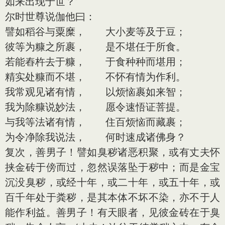
如来出现于世？’
尔时世尊说伽他曰：
譬如稻谷与粟糜， 大小麦等及于豆；
彼等为糠之所裹， 是不堪任于所食。
若能舂杵去于糠， 于食种种而堪用；
精实处糠而不堪， 不怀有情为作利。
我常观见诸有情， 以烦恼裹如来智；
我为除糠说妙法， 愿令速悟证菩提。
与我等法诸有情， 住百烦恼而藏裹；
为令净除我说法， 何时速成诸佛身？
复次，善男子！譬如臭秽诸恶积聚，或有丈夫怀
挟金砖于傍而过，忽然误落坠于秽中；而是金宝
沉没臭秽，或经十年，或二十年，或五十年，或
百千年处于粪秽，是其本体不坏不染，亦不于人
能作利益。善男子！有天眼者，见彼金砖在于臭