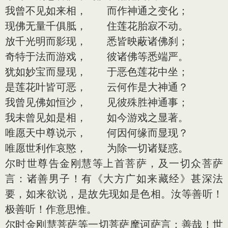
我曾不见如来相， 而作神通之变化；
现佛无量千俱胝， 住莲花胎寂不动。
放千光明而影现， 悉皆映蔽诸佛刹；
奇特于法而游戏， 彼诸佛等悉端严。
犹如妙宝而显现， 于恶色莲花中坐；
是莲花叶皆可恶， 云何作是大神通？
我曾见佛如恒沙， 见彼殊胜神通事；
我未曾见如是相， 如今游戏之显著。
唯愿天中尊说示， 何因何缘而显现？
唯愿世利作哀愍， 为除一切诸疑惑。
尔时世尊告金刚慧等上首菩萨，及一切众菩萨
言：诸善男子！有《大方广如来藏经》甚深法
要，如来欲说，是故先现如是色相。汝等善听！
极善听！作意思惟。
尔时金刚慧菩萨等一切菩萨摩诃萨言：善哉！世