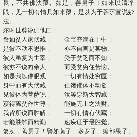
畏，不共佛法藏。如是，善男子！如来以清净
眼，见一切有情具如来藏，是以为于菩萨宣说妙
法。
尔时世尊说伽他曰：
譬如贫人家伏藏， 金宝充满在于中；
是彼不动不思惟， 亦不自言是某物。
彼人虽复为主宰， 受于贫乏而不知，
彼亦不说向余人， 而受贫穷住苦恼。
如是我以佛眼观， 一切有情处穷匮；
身中而有大伏藏， 住诸佛体不动摇。
见彼体为菩萨说， 汝等穿斯大智藏；
获得离贫作世尊， 能施无上之法财。
我皆所说而胜解， 一切有情有伏藏；
若能胜解而精勤， 速疾证于最胜觉。
复次，善男子！譬如藤子、多罗子、赡部果子、