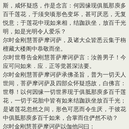
斯，咸怀疑惑，作是念言：何因缘现俱胝那庾多
百千莲花，于须臾顷形色变坏，甚可厌恶，无复
悦意；于莲花中现如来相，结跏趺坐，放百千光
明，如是光明令人爱乐？
尔时金刚慧菩萨摩诃萨，及诸大众皆悉云集于栴
檀藏大楼阁中恭敬而坐。
尔时世尊告金刚慧菩萨摩诃萨言：汝善男子！今
应可问如来．应．正等觉甚深法要。
尔时金刚慧菩萨摩诃萨承佛圣旨，普为一切天人
世间，菩萨摩诃萨及四部众怀疑惑故，白佛言：
世尊！以何因缘一切世界现于俱胝那庾多百千莲
花，一切于花胎中皆有如来结跏趺坐放百千光；
是诸莲花忽然之间，形色可恶而令生厌，于彼花
中俱胝那庾多百千如来，合掌而住俨然不动？
尔时金刚慧菩萨摩诃萨以伽他问曰：