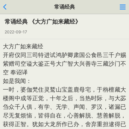
常诵经典
常诵经典 《大方广如来藏经》
2022-09-17
大方广如来藏经
开府仪同三司特进试鸿胪卿肃国公食邑三千户赐
紫赠司空谥大鉴正号大广智大兴善寺三藏沙门不
空 奉诏译
如是我闻：
一时，婆伽梵住灵鹫山宝盖鹿母宅，于栴檀藏大
楼阁中成等正觉，十年之后，当热时际，与大苾
刍众千人俱，有学、无学、声闻、罗汉，诸漏已
尽无复烦恼，皆得自在，心善解脱、慧善解脱，
获得正智。犹如大龙所作已办，舍弃重担逮得已