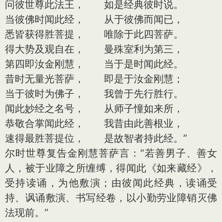
问彼世尊此法王， 如是经典彼时说。
当彼佛时闻此经， 从于彼佛而闻已，
悉皆获得胜菩提， 唯除于此四菩萨。
得大势及观自在， 曼殊室利为第三，
第四即汝金刚慧， 当于是时闻此经。
昔时无量光菩萨， 即是于汝金刚慧；
当于彼时为佛子， 我曾于先行胜行。
闻此妙经之名号， 从师子憧如来所，
恭敬合掌闻此经， 我昔由此善根业，
速得最胜菩提位， 是故智者持此经。”
尔时世尊复告金刚慧菩萨言：“若善男子、善女
人，被于业障之所缠缚，得闻此《如来藏经》，
受持读诵，为他敷演；由彼闻此经典，读诵受
持、讽诵敷演、书写经卷，以小勤劳业障销灭佛
法现前。”