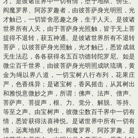
才。是彼诸世界中一切有情，堕于地狱、傍生、
阎魔罗界、阿苏罗趣者，由彼菩萨身光明照，光
才触已，一切皆舍恶趣之身，生于人天。是彼诸
世界所有人天，由于菩萨身光照触，皆于无上菩
提得不退转，获五神通。是彼诸世界所有不退转
菩萨，以彼菩萨身光照触，光才触已，悉皆成就
无生法忍，各各获得名五百功德转陀罗尼。如是
微尘百千世界，由彼菩萨身光明照成吠琉璃，黄
金为绳以界八道，一切宝树八行布列，花果庄
严，色香殊异；是诸宝树，香风摇击，从其树出
和雅悦意微妙之声，所谓：佛声、法声、僧声、
菩萨声、菩提声，根、力、觉分、解脱、等持、
等至之声。由宝树声，彼微尘数百千界中一切有
情，悉皆获得法喜禅悦。是诸世界中所有一切有
情，远离地狱、傍生、阎魔罗界、阿苏罗趣。是