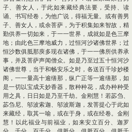
子、善女人，于此如来藏经典法要，受持、读
诵、书写经卷，为他广说，得福无量。或有善男
子、善女人，或余菩萨，为于积集如来智故，精
勤供养一切如来，于一一世界，成就如是色三摩
地；由此色三摩地威力，过恒河沙诸佛世界；过
恒沙数俱胝那庾多现在诸佛，于一一佛所供养承
事，并及菩萨声闻僧众。如是乃至过五十恒河沙
诸佛世尊，当于和畅安乐之时，各送百千珍妙楼
阁，一一量高十逾缮那，纵广正等一逾缮那，如
是一切以宝成天妙香器，散种种花，成办种种受
用之具，日日如是乃至千劫。金刚慧！若苾刍、
苾刍尼、邬波索迦、邬波斯迦，发菩提心于此如
来藏经，取其一喻，或在于身，或在经卷。金刚
慧！以此福业与前福业，如来安立百分、迦罗
分、千分、百千分、俱胝分、俱胝百分、俱胝千