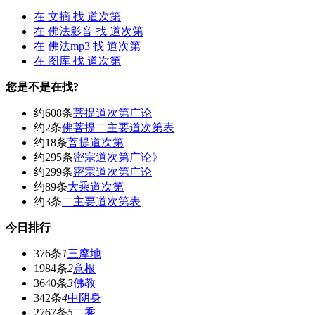
在
文摘
找 道次第
在
佛法影音
找 道次第
在
佛法mp3
找 道次第
在
图库
找 道次第
您是不是在找?
约608条
菩提道次第广论
约2条
佛菩提二主要道次第表
约18条
菩提道次第
约295条
密宗道次第广论》
约299条
密宗道次第广论
约89条
大乘道次第
约3条
二主要道次第表
今日排行
376条
1
三摩地
1984条
2
意根
3640条
3
佛教
342条
4
中阴身
2767条
5
二乘