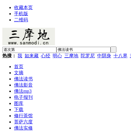
收藏本页
手机版
二维码
热搜：
我
如来藏
心经
明心
三摩地
陀罗尼
中阴身
十八界
首页
文摘
佛法读书
佛法影音
佛法mp3
电子报刊
图库
下载
修行茶馆
菩萨六度
佛法实修