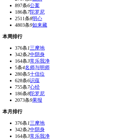
897条
6
公案
186条
7
陀罗尼
2511条
8
明心
4803条
9
如来藏
本周排行
376条
1
三摩地
342条
2
中阴身
164条
3
常乐我净
5条
4
名师与明师
280条
5
十信位
628条
6
识蕴
755条
7
心经
186条
8
陀罗尼
2073条
9
果报
本月排行
376条
1
三摩地
342条
2
中阴身
164条
3
常乐我净