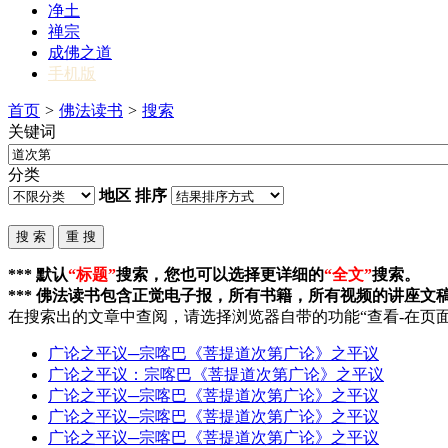
净土
禅宗
成佛之道
手机版
首页
>
佛法读书
>
搜索
关键词
分类
地区
排序
*** 默认
“标题”
搜索，您也可以选择更详细的
“全文”
搜索。
*** 佛法读书包含正觉电子报，所有书籍，所有视频的讲座文
在搜索出的文章中查阅，请选择浏览器自带的功能“查看-在页面
广论之平议─宗喀巴《菩提
道次第
广论》之平议
广论之平议：宗喀巴《菩提
道次第
广论》之平议
广论之平议─宗喀巴《菩提
道次第
广论》之平议
广论之平议─宗喀巴《菩提
道次第
广论》之平议
广论之平议─宗喀巴《菩提
道次第
广论》之平议