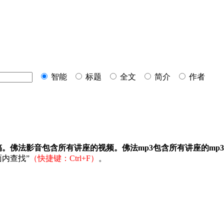
智能
标题
全文
简介
作者
稿。佛法影音包含所有讲座的视频。佛法mp3包含所有讲座的mp
内查找”
（快捷键：Ctrl+F）
。