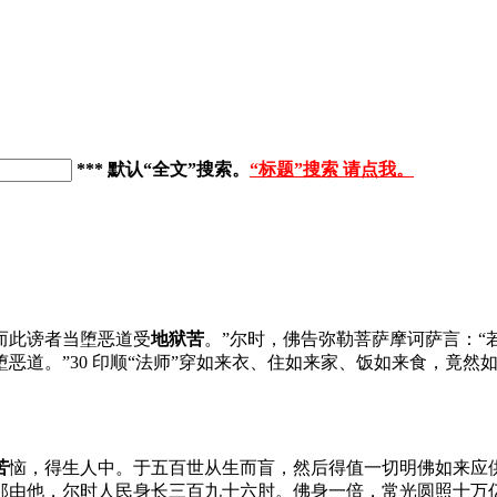
*** 默认“全文”搜索
。
“标题”搜索 请点我。
而此谤者当堕恶道受
地狱苦
。”尔时，佛告弥勒菩萨摩诃萨言：“
恶道。”30 印顺“法师”穿如来衣、住如来家、饭如来食，竟然
苦
恼，得生人中。于五百世从生而盲，然后得值一切明佛如来应
那由他，尔时人民身长三百九十六肘。佛身一倍，常光圆照十万