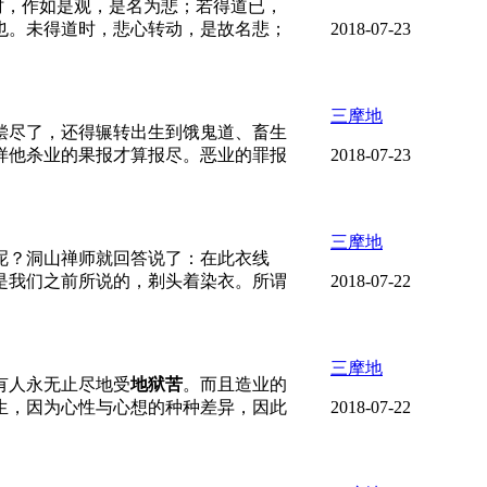
时，作如是观，是名为悲；若得道已，
也。未得道时，悲心转动，是故名悲；
2018-07-23
三摩地
偿尽了，还得辗转出生到饿鬼道、畜生
样他杀业的果报才算报尽。恶业的罪报
2018-07-23
三摩地
呢？洞山禅师就回答说了：在此衣线
是我们之前所说的，剃头着染衣。所谓
2018-07-22
三摩地
有人永无止尽地受
地狱苦
。而且造业的
生，因为心性与心想的种种差异，因此
2018-07-22