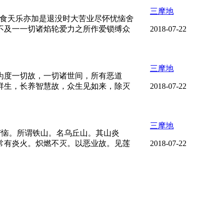
三摩地
可食天乐亦加是退没时大苦业尽怀忧恼舍
不及一一切诸焰轮爱力之所作爱锁缚众
2018-07-22
三摩地
为度一切故，一切诸世间，所有恶道
群生，长养智慧故，众生见如来，除灭
2018-07-22
三摩地
苦恼。所谓铁山。名乌丘山。其山炎
常有炎火。炽燃不灭。以恶业故。见莲
2018-07-22