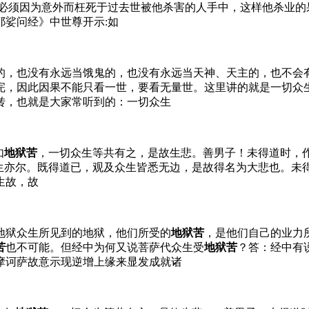
必须因为意外而枉死于过去世被他杀害的人手中，这样他杀业的
娑问经》中世尊开示:如
的，也没有永远当饿鬼的，也没有永远当天神、天主的，也不会
完，因此因果不能只看一世，要看无量世。这里讲的就是一切众
转，也就是大家常听到的：一切众生
如
地狱苦
，一切众生等共有之，是故生悲。善男子！未得道时，
众生亦尔。既得道已，观及众生皆悉无边，是故得名为大悲也。未
生故，故
地狱众生所见到的地狱，他们所受的
地狱苦
，是他们自己的业力
苦
也不可能。但经中为何又说菩萨代众生受
地狱苦
？答：经中有
摩诃萨故意示现逆增上缘来显发成就诸