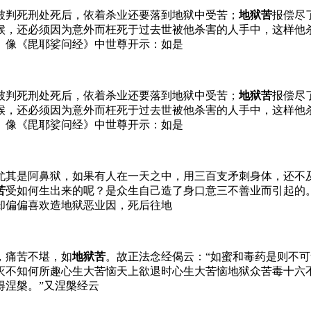
被判死刑处死后，依着杀业还要落到地狱中受苦；
地狱苦
报偿尽
候，还必须因为意外而枉死于过去世被他杀害的人手中，这样他
。像《毘耶娑问经》中世尊开示：如是
被判死刑处死后，依着杀业还要落到地狱中受苦；
地狱苦
报偿尽
候，还必须因为意外而枉死于过去世被他杀害的人手中，这样他
。像《毘耶娑问经》中世尊开示：如是
尤其是阿鼻狱，如果有人在一天之中，用三百支矛刺身体，还不
苦
受如何生出来的呢？是众生自己造了身口意三不善业而引起的
却偏偏喜欢造地狱恶业因，死后往地
，痛苦不堪，如
地狱苦
。故正法念经偈云：“如蜜和毒药是则不
灭不知何所趣心生大苦恼天上欲退时心生大苦恼地狱众苦毒十六
得涅槃。”又涅槃经云