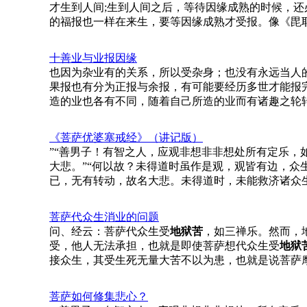
才生到人间;生到人间之后，等待因缘成熟的时候，还
的福报也一样在来生，要等因缘成熟才受报。像《毘耶
十善业与业报因缘
也因为杂业有的关系，所以受杂身；也没有永远当人
果报也有分为正报与余报，有可能要经历多世才能报
造的业也各有不同，随着自己所造的业而有诸趣之轮
《菩萨优婆塞戒经》（讲记版）
”“善男子！有智之人，应观非想非非想处所有定乐，
大悲。”“何以故？未得道时虽作是观，观皆有边，
已，无有转动，故名大悲。未得道时，未能救济诸众
菩萨代众生消业的问题
问、经云：菩萨代众生受
地狱苦
，如三禅乐。然而，
受，他人无法承担，也就是即使菩萨想代众生受
地狱
接众生，其受生死无量大苦不以为患，也就是说菩萨
菩萨如何修集悲心？