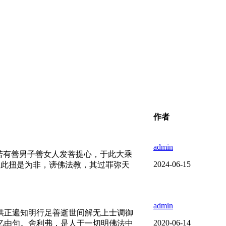
作者
admin
若有善男子善女人发菩提心，于此大乘
2024-06-15
如此扭是为非，谤佛法教，其过罪弥天
admin
供正遍知明行足善逝世间解无上士调御
2020-06-14
亿由句。舍利弗，是人于一切明佛法中