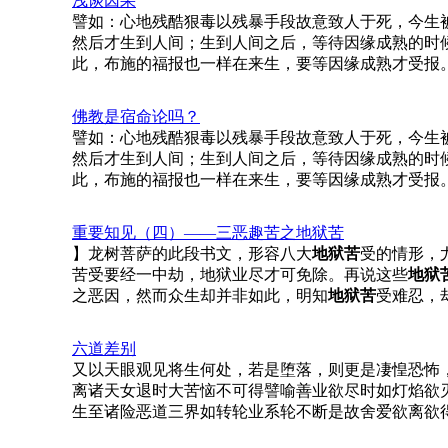
浅谈因果
譬如：心地残酷狠毒以残暴手段故意致人于死，今生
然后才生到人间；生到人间之后，等待因缘成熟的时
此，布施的福报也一样在来生，要等因缘成熟才受报
佛教是宿命论吗？
譬如：心地残酷狠毒以残暴手段故意致人于死，今生
然后才生到人间；生到人间之后，等待因缘成熟的时
此，布施的福报也一样在来生，要等因缘成熟才受报
重要知见（四）——三恶趣苦之
地狱苦
】龙树菩萨的此段书文，形容八大
地狱苦
受的情形，
苦受要经一中劫，地狱业尽才可免除。再说这些
地狱
之恶因，然而众生却并非如此，明知
地狱苦
受难忍，
六道差别
又以天眼观见将生何处，若是堕落，则更是凄惶恐怖
离诸天女退时大苦恼不可得譬喻善业欲尽时如灯焰欲
生至诸险恶道三界如转轮业系轮不断是故舍爱欲离欲