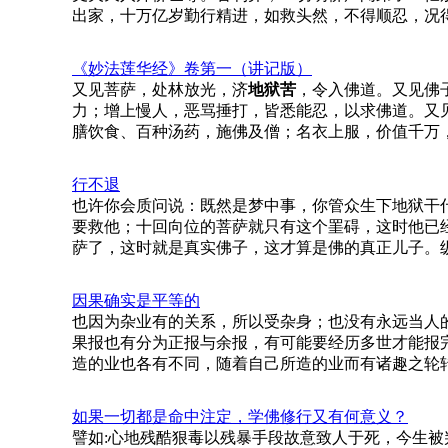
出家，十万亿岁勤行精进，如救头然，不得顺忍，况
《妙法莲华经》卷第一（讲记版）
又见菩萨，处林放光，济
地狱苦
，令入佛道。又见佛
力；增上慢人，恶骂捶打，皆悉能忍，以求佛道。又
膳饮食、百种汤药，施佛及僧；名衣上服，价值千万
行不退
也许你会质问说：既然是梦中事，你管众生下地狱干
要救他；十回向位的菩萨就只有这个罣碍，这时他已
萨了，这时就是真实佛子，这才算是佛的真正儿子。
因果确实是平等的
也因为杂业有的关系，所以受杂身；也没有永远当人
果报也有分为正报与余报，有可能要经历多世才能报
造的业也各有不同，随着自己所造的业而有诸趣之轮
如果一切都是命中注定，学佛修行又有何意义？
譬如:心地残酷狠毒以残暴手段故意致人于死，今生被