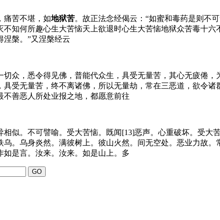
，痛苦不堪，如
地狱苦
。故正法念经偈云：“如蜜和毒药是则不
灭不知何所趣心生大苦恼天上欲退时心生大苦恼地狱众苦毒十六
得涅槃。”又涅槃经云
一切众，悉令得见佛，普能代众生，具受无量苦，其心无疲倦，
，具受无量苦，终不离诸佛，所以无量劫，常在三恶道，欲令诸
最不善恶人所处业报之地，都愿意前往
相似。不可譬喻。受大苦恼。既闻[13]恶声。心重破坏。受大
铁乌。乌身炎然。满彼树上。彼山火然。间无空处。恶业力故。
作如是言。汝来。汝来。如是山上。多