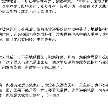
，如
地狱苦
，一切众生等共有之，是故生悲。""善男子，未得道
，众生亦尔；既得道已，观及众生，皆悉无边，是故得名为大悲
济诸众生故，故名为悲；既得道已，
生被判死刑；处死后，依着杀业还要落到地狱中受苦；
地狱苦
报
的时候，还必须因为意外而枉死于过去世被他杀害的人手中，这
报。像《毘耶娑问经》中世尊开示：
僧人就反问：不是地狱最苦，那您禅师、和尚，您的意思是什么
众，这个僧人当然也是出家众，他这里所说的在此衣线指的当然
，剃发着染衣；所谓的一个身出家了，
的，也没有永远当饿鬼的，也没有永远当天神、天主的，也不会
完，因此因果不能只看一世，要看无量世。这里讲的就是一切众
转，也就是大家常听到的：【一切众