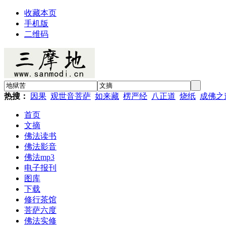
收藏本页
手机版
二维码
热搜：
因果
观世音菩萨
如来藏
楞严经
八正道
烧纸
成佛之
首页
文摘
佛法读书
佛法影音
佛法mp3
电子报刊
图库
下载
修行茶馆
菩萨六度
佛法实修