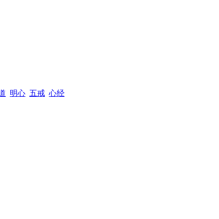
道
明心
五戒
心经