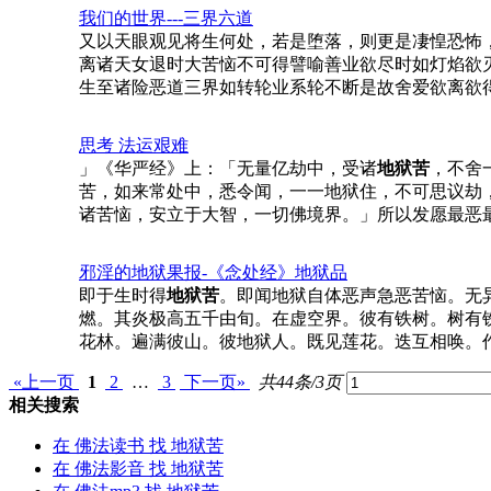
我们的世界---三界六道
又以天眼观见将生何处，若是堕落，则更是凄惶恐怖
离诸天女退时大苦恼不可得譬喻善业欲尽时如灯焰欲
生至诸险恶道三界如转轮业系轮不断是故舍爱欲离欲
思考 法运艰难
」《华严经》上：「无量亿劫中，受诸
地狱苦
，不舍
苦，如来常处中，悉令闻，一一地狱住，不可思议劫
诸苦恼，安立于大智，一切佛境界。」所以发愿最恶
邪淫的地狱果报-《念处经》地狱品
即于生时得
地狱苦
。即闻地狱自体恶声急恶苦恼。无异
燃。其炎极高五千由旬。在虚空界。彼有铁树。树有
花林。遍满彼山。彼地狱人。既见莲花。迭互相唤。
«上一页
1
2
…
3
下一页»
共44条/3页
相关搜索
在
佛法读书
找 地狱苦
在
佛法影音
找 地狱苦