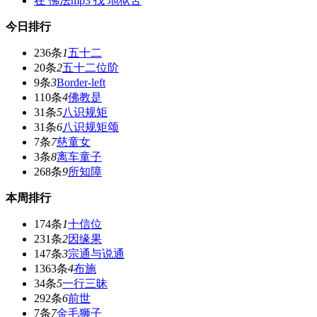
在
佛法mp3
找 地狱苦
今日排行
236条
1
五十二
20条
2
五十二位阶
9条
3
Border-left
110条
4
佛教是
31条
5
八识规矩
31条
6
八识规矩颂
7条
7
慈童女
3条
8
离车童子
268条
9
所知障
本周排行
174条
1
十信位
231条
2
因缘果
147条
3
宗通与说通
1363条
4
布施
34条
5
一行三昧
292条
6
前世
7条
7
金毛狮子