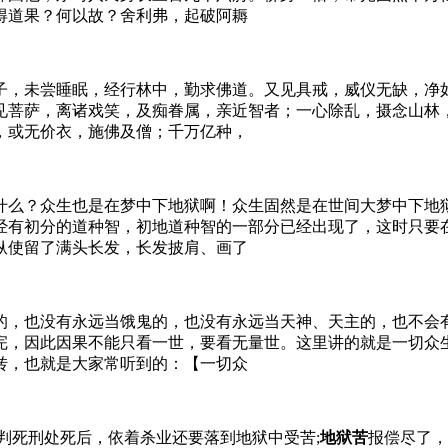
得道果？何以故？舍利弗，起破阿耨
子，未尝睡眠，经行林中，勤求佛道。又见具戒，威仪无缺，净
见菩萨，离诸戏笑，及痴眷属，亲近智者；一心除乱，摄念山林
，或无价衣，施佛及僧；千万亿种，
什么？众生也是在梦中下地狱啊！众生固然是在世间大梦中下地
经有初分的道种智，初地道种智的一部分已经出现了，这时只要
纵使留了满头长发，长发披肩、画了
的，也没有永远当饿鬼的，也没有永远当天神、天主的，也不会
完，因此因果不能只看一世，要看无量世。这里讲的就是一切众
转，也就是大家常听到的：【一切众
判死刑处死后，依着杀业还要落到地狱中受苦;
地狱苦
报偿尽了，