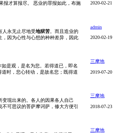
2020-02-21
果报才算报尽。 恶业的罪报如此，布施
admin
有人永无止尽地受
地狱苦
。而且造业的
2020-02-19
生，因为心性与心想的种种差异，因此
三摩地
作如是观，是名为悲。若得道已，即名
得道时，悲心转动，是故名悲；既得道
2019-07-20
三摩地
所变现出来的。各人的因果各人自己
说不可思议的菩萨摩诃萨，修大方便引
2018-07-23
三摩地