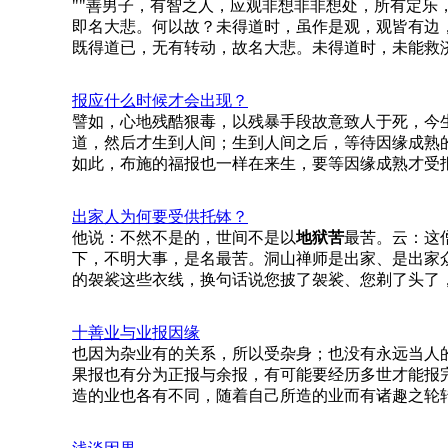
""善男子，有智之人，应观非想非非想处，所有定乐
即名大悲。何以故？未得道时，虽作是观，观皆有边
既得道已，无有转动，故名大悲。未得道时，未能救
报应什么时候才会出现？
譬如，心地残酷狠毒，以残暴手段故意致人于死，今
道，然后才生到人间；生到人间之后，等待因缘成熟
如此，布施的福报也一样在来生，要等因缘成熟才受
出家人为何要受供托钵？
他说：不然不是的，世间不是以
地狱苦
最苦。云：这
下，不明大事，是名最苦。洞山禅师是出家、是出家
的袈裟这些衣线，换句话说您披了袈裟、您剃了头了
十善业与业报因缘
也因为杂业有的关系，所以受杂身；也没有永远当人
果报也有分为正报与余报，有可能要经历多世才能报
造的业也各有不同，随着自己所造的业而有诸趣之轮