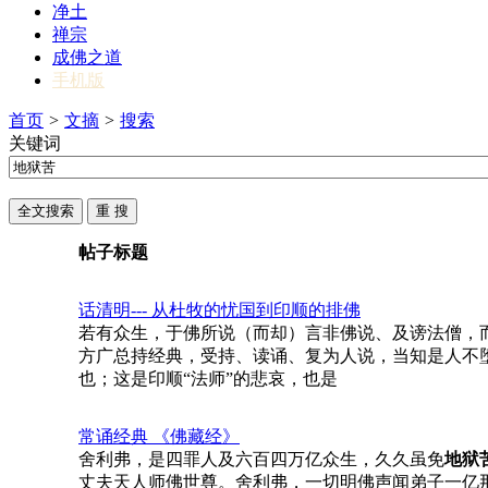
净土
禅宗
成佛之道
手机版
首页
>
文摘
>
搜索
关键词
帖子标题
话清明--- 从杜牧的忧国到印顺的排佛
若有众生，于佛所说（而却）言非佛说、及谤法僧，
方广总持经典，受持、读诵、复为人说，当知是人不堕
也；这是印顺“法师”的悲哀，也是
常诵经典 《佛藏经》
舍利弗，是四罪人及六百四万亿众生，久久虽免
地狱
丈夫天人师佛世尊。舍利弗，一切明佛声闻弟子一亿