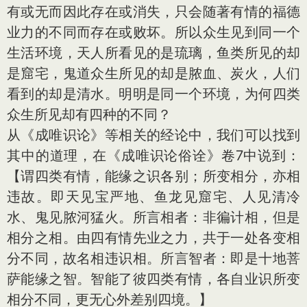
有或无而因此存在或消失，只会随著有情的福德
业力的不同而存在或败坏。所以众生见到同一个
生活环境，天人所看见的是琉璃，鱼类所见的却
是窟宅，鬼道众生所见的却是脓血、炭火，人们
看到的却是清水。明明是同一个环境，为何四类
众生所见却有四种的不同？
从《成唯识论》等相关的经论中，我们可以找到
其中的道理，在《成唯识论俗诠》卷7中说到：
【谓四类有情，能缘之识各别；所变相分，亦相
违故。即天见宝严地、鱼龙见窟宅、人见清冷
水、鬼见脓河猛火。所言相者：非徧计相，但是
相分之相。由四有情先业之力，共于一处各变相
分不同，故名相违识相。所言智者：即是十地菩
萨能缘之智。智能了彼四类有情，各自业识所变
相分不同，更无心外差别四境。】