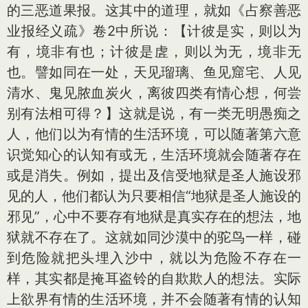
的三恶道果报。这其中的道理，就如《占察善恶
业报经义疏》卷2中所说：【计彼是实，则以为
有，境非有也；计彼是虗，则以为无，境非无
也。譬如同在一处，天见瑠璃、鱼见窟宅、人见
清水、鬼见脓血炭火，离彼四类有情心想，何尝
别有法相可得？】这就是说，有一类无明愚痴之
人，他们以为有情的生活环境，可以随著第六意
识觉知心的认知有或无，生活环境就会随著存在
或是消失。例如，提出及信受地狱是圣人施设邪
见的人，他们都认为只要相信“地狱是圣人施设的
邪见”，心中不要存有地狱是真实存在的想法，地
狱就不存在了。这就如同沙漠中的驼鸟一样，碰
到危险就把头埋入沙中，就以为危险不存在一
样，其实都是掩耳盗铃的自欺欺人的想法。实际
上欲界有情的生活环境，并不会随著有情的认知