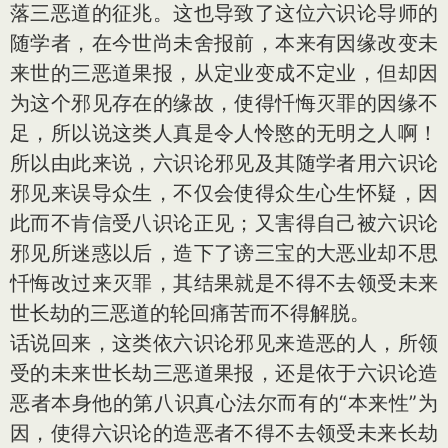
落三恶道的征兆。这也导致了这位六识论导师的
随学者，在今世尚未舍报前，本来有因缘改变未
来世的三恶道果报，从定业变成不定业，但却因
为这个邪见存在的缘故，使得忏悔灭罪的因缘不
足，所以说这类人真是令人怜愍的无明之人啊！
所以由此来说，六识论邪见及其随学者用六识论
邪见来误导众生，不仅会使得众生心生怀疑，因
此而不肯信受八识论正见；又害得自己被六识论
邪见所迷惑以后，造下了谤三宝的大恶业却不思
忏悔改过来灭罪，其结果就是不得不去领受未来
世长劫的三恶道的轮回痛苦而不得解脱。
话说回来，这类依六识论邪见来造恶的人，所领
受的未来世长劫三恶道果报，还是依于六识论造
恶者本身他的第八识真心法尔而有的“本来性”为
因，使得六识论的造恶者不得不去领受未来长劫