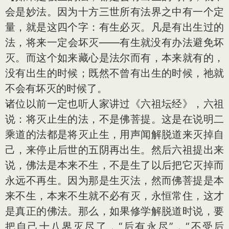
会是妙法。因为十方三世所有法界之中有一个定
量，就是这四个字：有生必灭。凡是有出生过的
法，将来一定会坏灭——有生就没有办法避免坏
灭。而这个如来藏心是法尔而有，本来就有的，
没有出生的时候；既然不曾有出生的时候，祂就
不会有坏灭的时候了。
诸位以前一定也听人家讲过《六祖坛经》，六祖
说：将灭止生的法，不是佛菩提。这是在说明二
乘道的法都是将灭止生，用声闻解脱道来灭掉自
己，来停止后世的五阴再出生。然后六祖提出来
说，佛法是本来不生，不是生了以后把它灭掉而
永远不再生。因为那是生灭法，然而佛菩提是本
来不生，本来不生就不必有灭，永恒常住，这才
是真正的佛法。那么，如果修学解脱道时说，要
把自己十八界灭尽了，“后有永尽”，“不受后