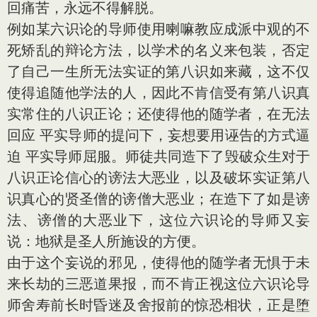
回痛苦，永远不得解脱。
例如某六识论的导师使用喇嘛教应成派中观的不
死矫乱的辩论方法，以学术的名义来包装，否定
了自己一生所无法实证的第八识如来藏，这不仅
使得追随他学法的人，因此不肯信受有第八识真
实常住的八识正论；还使得他的随学者，在无法
回应 平实导师的提问下，妄想要用诬告的方式逼
迫 平实导师屈服。师徒共同造下了毁破众生对于
八识正论信心的谤法大恶业，以及破坏实证第八
识真心的贤圣僧的谤僧大恶业；在造下了如是谤
法、谤僧的大恶业下，这位六识论的导师又妄
说：地狱是圣人所施设的方便。
由于这个妄说的邪见，使得他的随学者无惧于未
来长劫的三恶道果报，而不肯正视这位六识论导
师舍寿前长时昏迷及舍报前的惊恐相状，正是堕