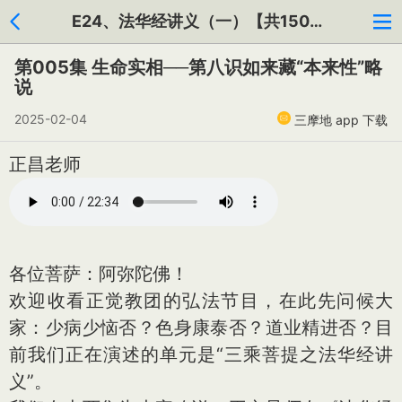
E24、法华经讲义（一）【共150集】
第005集 生命实相──第八识如来藏“本来性”略
说
2025-02-04
三摩地 app 下载
正昌老师
各位菩萨：阿弥陀佛！
欢迎收看正觉教团的弘法节目，在此先问候大
家：少病少恼否？色身康泰否？道业精进否？目
前我们正在演述的单元是“三乘菩提之法华经讲
义”。