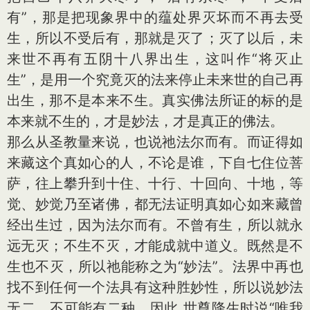
有”，那是把现象界中的蕴处界灭坏而不再去受
生，所以不受后有，那就是灭了；灭了以后，未
来世不再有五阴十八界出生，这叫作“将灭止
生”，是用一个究竟灭的法来停止未来世的自己再
出生，那不是本来不生。真实佛法所证的标的是
本来就不生的，才是妙法，才是真正的佛法。
那么从圣教量来说，也说祂法尔而有。而证得如
来藏这个真如心的人，不论是谁，下自七住位菩
萨，往上攀升到十住、十行、十回向、十地，等
觉、妙觉乃至诸佛，都无法证明真如心如来藏曾
经出生过，因为法尔而有。不曾有生，所以就永
远无灭；不生不灭，才能成就中道义。既然是不
生也不灭，所以祂能称之为“妙法”。法界中再也
找不到任何一个法具有这种胜妙性，所以说妙法
无二，不可能有二种。因此 世尊降生时说“唯我