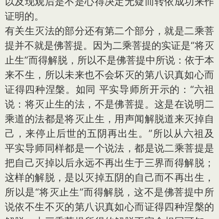
以及现观后是不是心得决定无疑而转依成功来作
证明的。
有关生灭法的部分还有第二个部分，就是二乘菩
提并不就是佛菩提。因为二乘菩提的实证是“将灭
止生”而得解脱，所以不是佛菩提中所说：依于本
来不生，所以未来也不会坏灭的第八识真如心而
证得四种涅槃。如同 平实导师所开示的：“六祖
说：将灭止生的法，不是佛菩提。这是在说明二
乘道的法都是将灭止生，用声闻解脱道来灭掉自
己，来停止后世的五阴再出生。”所以从六祖及
平实导师同样都是一个说法，都是说二乘菩提是
把自己灭掉以后永远不再出生于三界而得解脱；
这样的解脱，是以灭掉五阴的自己而不再出生，
所以是“将灭止生”而得解脱，这不是佛菩提中所
说依不生不灭的第八识真如心而证得四种涅槃的