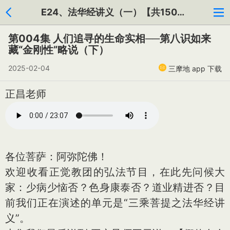
E24、法华经讲义（一）【共150集】
第004集 人们追寻的生命实相──第八识如来
藏“金刚性”略说（下）
2025-02-04
三摩地 app 下载
正昌老师
各位菩萨：阿弥陀佛！
欢迎收看正觉教团的弘法节目，在此先问候大
家：少病少恼否？色身康泰否？道业精进否？目
前我们正在演述的单元是“三乘菩提之法华经讲
义”。