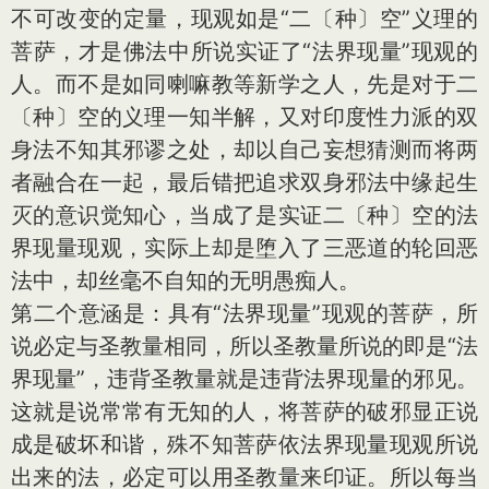
不可改变的定量，现观如是“二〔种〕空”义理的
菩萨，才是佛法中所说实证了“法界现量”现观的
人。而不是如同喇嘛教等新学之人，先是对于二
〔种〕空的义理一知半解，又对印度性力派的双
身法不知其邪谬之处，却以自己妄想猜测而将两
者融合在一起，最后错把追求双身邪法中缘起生
灭的意识觉知心，当成了是实证二〔种〕空的法
界现量现观，实际上却是堕入了三恶道的轮回恶
法中，却丝毫不自知的无明愚痴人。
第二个意涵是：具有“法界现量”现观的菩萨，所
说必定与圣教量相同，所以圣教量所说的即是“法
界现量”，违背圣教量就是违背法界现量的邪见。
这就是说常常有无知的人，将菩萨的破邪显正说
成是破坏和谐，殊不知菩萨依法界现量现观所说
出来的法，必定可以用圣教量来印证。所以每当