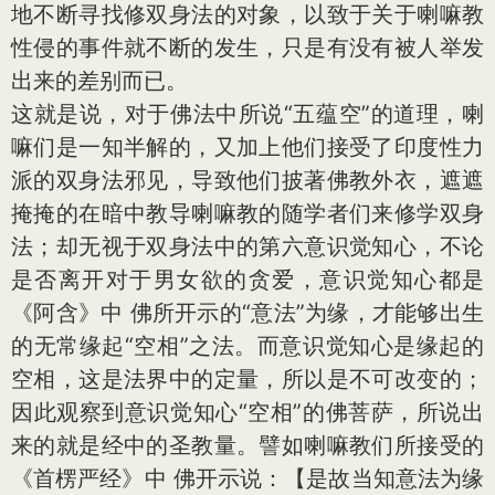
地不断寻找修双身法的对象，以致于关于喇嘛教
性侵的事件就不断的发生，只是有没有被人举发
出来的差别而已。
这就是说，对于佛法中所说“五蕴空”的道理，喇
嘛们是一知半解的，又加上他们接受了印度性力
派的双身法邪见，导致他们披著佛教外衣，遮遮
掩掩的在暗中教导喇嘛教的随学者们来修学双身
法；却无视于双身法中的第六意识觉知心，不论
是否离开对于男女欲的贪爱，意识觉知心都是
《阿含》中 佛所开示的“意法”为缘，才能够出生
的无常缘起“空相”之法。而意识觉知心是缘起的
空相，这是法界中的定量，所以是不可改变的；
因此观察到意识觉知心“空相”的佛菩萨，所说出
来的就是经中的圣教量。譬如喇嘛教们所接受的
《首楞严经》中 佛开示说：【是故当知意法为缘