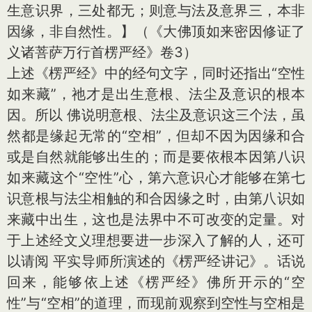
生意识界，三处都无；则意与法及意界三，本非
因缘，非自然性。】（《大佛顶如来密因修证了
义诸菩萨万行首楞严经》卷3）
上述《楞严经》中的经句文字，同时还指出“空性
如来藏”，祂才是出生意根、法尘及意识的根本
因。所以 佛说明意根、法尘及意识这三个法，虽
然都是缘起无常的“空相”，但却不因为因缘和合
或是自然就能够出生的；而是要依根本因第八识
如来藏这个“空性”心，第六意识心才能够在第七
识意根与法尘相触的和合因缘之时，由第八识如
来藏中出生，这也是法界中不可改变的定量。对
于上述经文义理想要进一步深入了解的人，还可
以请阅 平实导师所演述的《楞严经讲记》。话说
回来，能够依上述《楞严经》佛所开示的“空
性”与“空相”的道理，而现前观察到空性与空相是