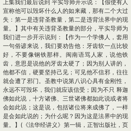
上集我们最后说到 平实导师开示说：【假使有人
宣称他可以毁坏什么人的如来藏，那有二个大过
失：第一是违背圣教量，第二是违背法界中的现
量。】其中有关违背圣教量的部分，平实导师为
我们进一步开示说到：【作为一个学佛人，套用
一句俗谚来说，我们要劝告他：牙齿软一点比较
好，不要像钢铁那样。闽南语骂人家，说他铁
齿，意思是说他的牙齿太硬了；因为别人讲的，
他都不信，硬要坚持己见；可见他不信邪，往往
就会遭了邪门。圣教中说第八识心具有金刚性，
永远不可毁坏，我们就应该信受；因为不只 释迦
佛如此说，十方诸佛、三世诸佛都如此说或者将
会如此说；这是说，包括诸位将来成佛了，一样
是会如此说的；为什么呢？因为这是法界中的现
量。】(《法华经讲义》第一辑，正智出版社，页