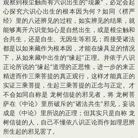
观察到根尘触而有六识出生的“现象”，必定会起
心探究六识心出生的根本因为何？如同《楞严
经》里的八还辨见的过程，如实辨见的结果，就
能够离开六识觉知心是自然出生，或是根尘触和
合共生，还是自生、无因生等邪见；而接受诸法
都是以如来藏作为根本因，才能在缘具足的情况
下，从如来藏中出生的“缘起”正理。并依于八识
正论所说的“缘起”道理的正思惟，进一步的来正
精进而作三乘菩提的真正观行，这样才能真正的
实证三乘菩提，生起三乘菩提的正念与正定。才
不会如同自称是 龙树信徒的邪见者，将 龙树菩
萨在《中论》里所破斥的“诸法共生”邪见，妄说
成是《中论》里所说的正理；但其实只是自称 龙
树信徒的人，自己不懂依八识正论而作如理思辨
所生起的邪见罢了。