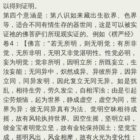
以得到证明。
第四个意涵是：第八识如来藏出生欲界、色界
等，适合不同有情生存的器世间，这是可以被实
证祂的佛菩萨们所现观实证的。例如《楞严经》
卷4：【佛言：“若无所明，则无明觉；有所非
觉，无所非明，无明又非觉湛明性。性觉必明，
妄为明觉；觉非所明，因明立所；所既妄立，生
汝妄能；无同异中，炽然成异。异彼所异，因异
立同，同异发明，因此复立无同无异。如是扰
乱，相待生劳，劳久发尘，自相浑浊；由是引起
尘劳烦恼，起为世界，静成虚空，虚空为同，世
界为异；彼无同异真有为法、觉明空昧相待成
摇，故有风轮执持世界。因空生摇，坚明立碍，
彼金宝者明觉立坚，故有金轮保持国土；坚觉宝
成，摇明风出，风金相摩，故有火光为变化性；