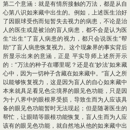
第二个意涵：就是有情所接触的万法，都是从自
心第八识如来藏中出生的。例如，上述医生治好
了因眼球受伤而短暂失去视力的病患，不论是治
人的医生或是被治的盲人病患，都不会是认为医
生“出生”了盲人病患的视力，都只会说医生“帮
助”了盲人病患恢复视力。这个现象界的事实背后
所显示出来的意涵，正是 平实导师上述所开示
的：“万法的种子在哪里呢？还是在‘妙法’如来藏
心中，因为一切种子含藏在如来藏中。”盲人之所
以能够恢复视力，这是因为盲人的自心如来藏中
本来就具足看见色尘境界的眼见色功能，只是因
为十八界中的眼根界受损，导致生而为人应该具
备的眼见色功能暂时无法现起；但是随著医生的
帮忙，让眼睛等眼根功能恢复，盲人生而为人应
该有的眼见色功能，就自然地从他的如来藏中出