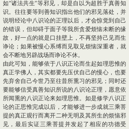
如“诸法共生”等邪见，却是自以为超胜于真善知
识。往往要等到善知识指出他们的邪见落处，并
说明经论中八识论的正理以后，才会惊觉到自己
的错误，但却碍于面子等我所贪爱烦恼未断的缘
故，好一点的就是口挂壁上，不再坚持己见而生
诤论；如果被慢心系缚而见取见烦恼深重者，就
会不断地另辟战场而诤论不休。
由此可知，能够依于八识正论而生起如理思惟的
真正学佛人，其实都要先压伏自己的慢心，也要
先弃舍自己今世乃至往昔所熏习的邪见；同时还
要能够信受真善知识所说的八识论正理，愿意依
所闻熏的八识正论来如理思惟。如是修学八识正
论的正思惟完成以后，才能够进一步成就三乘菩
提的真正观行而离开二种无明及其所生的烦恼邪
见，最后实证三乘菩提并发起了相应的功德受