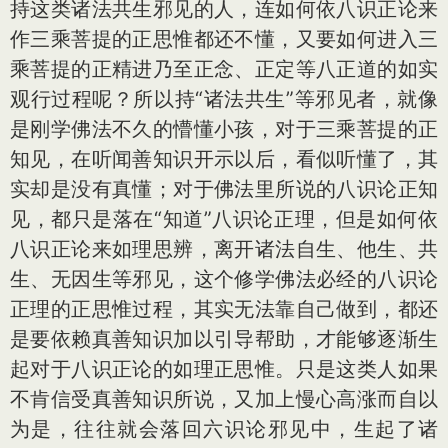
持这类诸法共生邪见的人，连如何依八识正论来
作三乘菩提的正思惟都还不懂，又要如何进入三
乘菩提的正精进乃至正念、正定等八正道的如实
观行过程呢？所以持“诸法共生”等邪见者，就像
是刚学佛法不久的懵懂小孩，对于三乘菩提的正
知见，在听闻善知识开示以后，看似听懂了，其
实却是没有真懂；对于佛法里所说的八识论正知
见，都只是落在“知道”八识论正理，但是如何依
八识正论来如理思辨，离开诸法自生、他生、共
生、无因生等邪见，这个修学佛法必经的八识论
正理的正思惟过程，其实无法靠自己做到，都还
是要依赖真善知识加以引导帮助，才能够逐渐生
起对于八识正论的如理正思惟。只是这类人如果
不肯信受真善知识所说，又加上慢心高涨而自以
为是，往往就会落回六识论邪见中，生起了诸