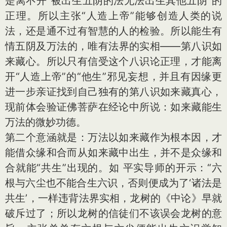
是离不开“被出生五阴的法无法出生其他五阴”的
正理。所以主张“人造上帝”能够创造人类的说
法，还是通不过有智慧的人的检验。所以能生有
情五阴及万法的，唯有法界的实相——第八识如
来藏心。所以只有信受这个八识论正理，才能离
开“人造上帝”的“他生”邪见妄想，并且有因缘更
进一步亲证找到自己独有的第八识如来藏真心，
现前体会验证佛菩萨在经论中所说：如来藏能生
万法的微妙功德。
第二个意涵就是：万法以如来藏作为根本因，才
能借众缘和合而从如来藏中出生，并不是众缘和
合就能“共生”出现的。如 平实导师的开示：“六
根与六尘也不能合生六识，否则便成为了‘诸法是
共生’，一样违背法界实相，龙树的《中论》早就
破斥过了；所以龙树的信徒们不该误会龙树的意