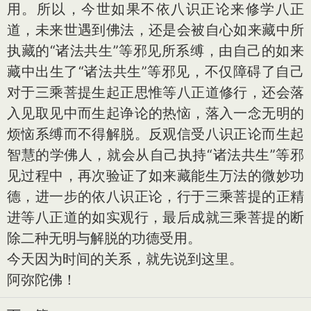
用。所以，今世如果不依八识正论来修学八正
道，未来世遇到佛法，还是会被自心如来藏中所
执藏的“诸法共生”等邪见所系缚，由自己的如来
藏中出生了“诸法共生”等邪见，不仅障碍了自己
对于三乘菩提生起正思惟等八正道修行，还会落
入见取见中而生起诤论的热恼，落入一念无明的
烦恼系缚而不得解脱。反观信受八识正论而生起
智慧的学佛人，就会从自己执持“诸法共生”等邪
见过程中，再次验证了如来藏能生万法的微妙功
德，进一步的依八识正论，行于三乘菩提的正精
进等八正道的如实观行，最后成就三乘菩提的断
除二种无明与解脱的功德受用。
今天因为时间的关系，就先说到这里。
阿弥陀佛！