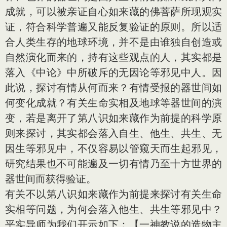
成就，可以被亲证自心如来藏的佛菩萨所现观实
证，符合科学普遍又能反复验证的原则。所以适
合人类生存的地球环境，并不是由谁独自创造或
自然演化而来的，持有这些观点的人，其实都是
落入《中论》中所破斥的无因论等邪见中人。因
此说，探讨有情从何而来？有情受报的器世间如
何变化成就？有关生命实相及地球等器世间的演
变，若是离开了第八识如来藏作为前提的科学原
则来探讨，其实都会落入自生、他生、共生、无
因生等邪见中，不仅容易以管窥天而生起邪见，
研究结果也不可能遍及一切有情乃至十方世界的
器世间而获得验证。
有关不以第八识如来藏作为前提来探讨有关生命
实相等问题，为何会落入他生、共生等邪见中？
平实导师为我们开示如下：【一神教说的造物主