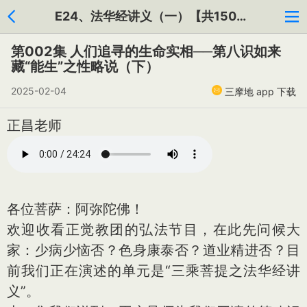
E24、法华经讲义（一）【共150集】
第002集 人们追寻的生命实相──第八识如来
藏“能生”之性略说（下）
2025-02-04
三摩地 app 下载
正昌老师
各位菩萨：阿弥陀佛！
欢迎收看正觉教团的弘法节目，在此先问候大
家：少病少恼否？色身康泰否？道业精进否？目
前我们正在演述的单元是“三乘菩提之法华经讲
义”。