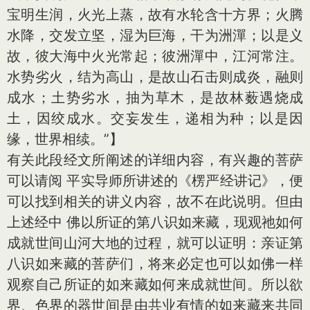
宝明生润，火光上蒸，故有水轮含十方界；火腾
水降，交发立坚，湿为巨海，干为洲潬；以是义
故，彼大海中火光常起；彼洲潬中，江河常注。
水势劣火，结为高山，是故山石击则成炎，融则
成水；土势劣水，抽为草木，是故林薮遇烧成
土，因绞成水。交妄发生，递相为种；以是因
缘，世界相续。”】
有关此段经文所阐述的详细内容，有兴趣的菩萨
可以请阅 平实导师所讲述的《楞严经讲记》，便
可以找到相关的讲义内容，故不在此说明。但由
上述经中 佛以所证的第八识如来藏，现观祂如何
成就世间山河大地的过程，就可以证明：亲证第
八识如来藏的菩萨们，将来必定也可以如佛一样
观察自己所证的如来藏如何来成就世间。所以欲
界、色界的器世间是由共业有情的如来藏来共同