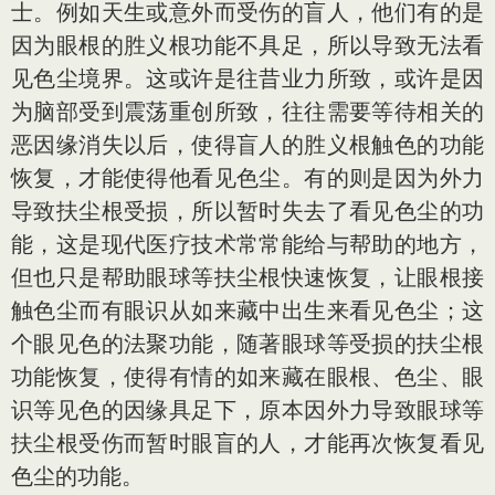
士。例如天生或意外而受伤的盲人，他们有的是
因为眼根的胜义根功能不具足，所以导致无法看
见色尘境界。这或许是往昔业力所致，或许是因
为脑部受到震荡重创所致，往往需要等待相关的
恶因缘消失以后，使得盲人的胜义根触色的功能
恢复，才能使得他看见色尘。有的则是因为外力
导致扶尘根受损，所以暂时失去了看见色尘的功
能，这是现代医疗技术常常能给与帮助的地方，
但也只是帮助眼球等扶尘根快速恢复，让眼根接
触色尘而有眼识从如来藏中出生来看见色尘；这
个眼见色的法聚功能，随著眼球等受损的扶尘根
功能恢复，使得有情的如来藏在眼根、色尘、眼
识等见色的因缘具足下，原本因外力导致眼球等
扶尘根受伤而暂时眼盲的人，才能再次恢复看见
色尘的功能。