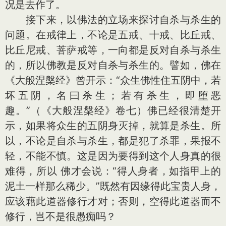
况是去作了。
接下来，以佛法的立场来探讨自杀与杀生的
问题。在戒律上，不论是五戒、十戒、比丘戒、
比丘尼戒、菩萨戒等，一向都是反对自杀与杀生
的，所以佛教是反对自杀与杀生的。譬如，佛在
《大般涅槃经》曾开示：“众生佛性住五阴中，若
坏五阴，名曰杀生；若有杀生，即堕恶
趣。”（《大般涅槃经》卷七）佛已经很清楚开
示，如果将众生的五阴身灭掉，就算是杀生。所
以，不论是自杀与杀生，都是犯了杀罪，果报不
轻，不能不慎。这是因为要得到这个人身真的很
难得，所以 佛才会说：“得人身者，如指甲上的
泥土一样那么稀少。”既然有因缘得此宝贵人身，
应该藉此道器修行才对；否则，空得此道器而不
修行，岂不是很愚痴吗？