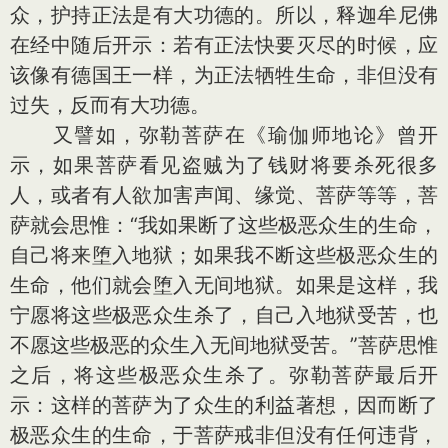
众，护持正法是有大功德的。所以，释迦牟尼佛
在经中随后开示：若有正法快要灭尽的时候，应
该像有德国王一样，为正法牺牲生命，非但没有
过失，反而有大功德。
又譬如，弥勒菩萨在《瑜伽师地论》曾开
示，如果菩萨看见盗贼为了钱财将要杀死很多
人，或者有人欲加害声闻、缘觉、菩萨等等，菩
萨就会思惟：“我如果断了这些极恶众生的生命，
自己将来堕入地狱；如果我不断这些极恶众生的
生命，他们就会堕入无间地狱。如果是这样，我
宁愿将这些极恶众生杀了，自己入地狱受苦，也
不愿这些极恶的众生入无间地狱受苦。”菩萨思惟
之后，将这些极恶众生杀了。弥勒菩萨最后开
示：这样的菩萨为了众生的利益著想，因而断了
极恶众生的生命，于菩萨戒非但没有任何违背，