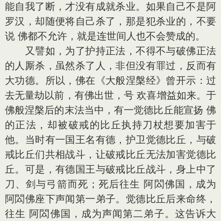
能自我了断，才没有成就杀业。如果自己不是阿
罗汉，却随便将自己杀了，那是犯杀业的，不要
说 佛都不允许，就是连世间人也不会赞成的。
又譬如，为了护持正法，不得不与破佛正法
的人厮杀，虽然杀了人，非但没有罪过，反而有
大功德。所以，佛在《大般涅槃经》曾开示：过
去无量劫以前，有佛出世，号 欢喜增益如来。于
佛般涅槃后的末法当中，有一觉德比丘能宣扬 佛
的正法，却被破戒的比丘执持刀杖想要加害于
他。当时有一国王名有德，护卫觉德比丘，与破
戒比丘们共相战斗，让破戒比丘无法加害觉德比
丘。可是，有德国王与破戒比丘战斗，身上中了
刀、剑与弓箭而死；死后往生 阿閦佛国，成为
阿閦佛座下声闻第一弟子。觉德比丘后来命终，
往生 阿閦佛国，成为声闻第二弟子。这告诉大