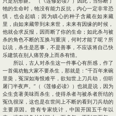
只是别形躯。”（《莲修必读》）因此，当你断了
牠的生命时，牠没有能力反抗，内心一定非常恐
惧，也会起瞋；因为瞋心的种子含藏在如来藏
里，由如来藏带到未来世，未来有因缘的时候，
他就会求反报，因而断了你的生命；如此杀与被
杀的角色不断的互换与重演，何时才能了呢？所
以说，杀生是恶事，不是善事，不应该将自己快
乐建筑在别人痛苦身上而杀有情。
所以，古人对杀生这一件事心有所感，作了
一首偈劝勉大家不要杀生，那就是：“千百年来碗
里羮，冤深如海恨难平，欲知世上刀兵劫，但听
屠门半夜声。”（《莲修必读》）也就是说，因为
众生贪著美味而杀生，使得杀者与被杀者所结的
冤仇很深，这也是在世间上不断的看到刀兵劫的
主要原因。曾有专家统计，中国开国五千年以