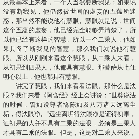
从最基本上来看，一个人当然要断我见；如果说
没有断我见，他仍然被世间的虚妄的五蕴所迷
惑，那当然不能说他有慧眼。慧眼就是说，世间
这个五蕴的虚妄，他已经完全能够弄清楚了，所
以他已经有这样的智慧。所以一个二乘人，他如
果具备了断我见的智慧，那么我们就说他有慧
眼。所以从刚刚来看这个慧眼，从二乘人来看，
从初果到四果人，他都具有慧眼。那菩萨从七住
明心以上，他也都具有慧眼。
讲完了慧眼，我们来看看法眼。那什么是法
眼？我们来看《阿含经》经上会讲说：“世尊说法
的时候，譬如说尊者憍陈如及八万诸天远离尘
垢，得法眼净。”远尘离垢得法眼净是证得初果，
证初果的人并不具有二乘的法眼，必须是三果人
才具有二乘的法眼。但是，这是对二乘人来说，