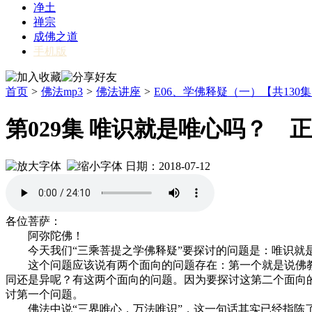
净土
禅宗
成佛之道
手机版
首页
>
佛法mp3
>
佛法讲座
>
E06、学佛释疑（一）【共130
第029集 唯识就是唯心吗？ 
日期：2018-07-12
各位菩萨：
阿弥陀佛！
今天我们“三乘菩提之学佛释疑”要探讨的问题是：唯识就
这个问题应该说有两个面向的问题存在：第一个就是说佛教中
同还是异呢？有这两个面向的问题。因为要探讨这第二个面向
讨第一个问题。
佛法中说“三界唯心，万法唯识”，这一句话其实已经指陈了