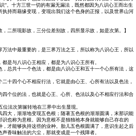
识”。十方三世一切的有漏无漏法，既然都因为八识心王而出生
所执持而藉缘变现，变现出我们这个色身的正报，以及世界山河
，二所现影故，三分位差别故，四所显示故，如是次第。】
万法中最重要的，是三界万法之王，所以称为八识心王，所以
都是与八识心王相应，都是为八识心王所有。
，总共十一个色法，都是由八识心王和五十一个心所有法，这
二十四个心不相应行法，它就是由心王、心所有法以及色法，
四个位的法，也就是心王、心所、色法以及心不相应行法和合
五位法次第辗转地在三界中出生显现。
四大，渐渐地变现五色根；随著五色根的渐渐圆满，末那识能
那识也称为意根。因为意根不是独独祂本身就能够自己存在的
种，才能够执持这些的业种。胎儿五色根圆满了，意识生起之后
色声香味触法的六尘，那就变成是一个残障者。