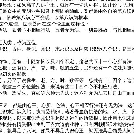
能显现；如果离了八识心王，就没有一切法可得，因此说“万法唯
可是众生的无明业种以及上烦恼的随眠，又都是由各自的第八识
有，依著第八识心而变现，以第八识为根本。
这个道理。世亲菩萨在这个论里面这样说：
法、四者心不相应行法、五者无为法。一切最胜故，与此相应故
五大类，称为五位。
识、舌识、身识、意识、末那识以及阿赖耶识这八个识，是三界
恼，还有二十随烦恼以及四个不定，这总共五十一个心所有法，
根，还有色、声、香、味、触的五尘，另外还有一个法处所摄色
影幻灭的影像。
，乃至于说像生、老、方、时、数等等，总共有二十四个；这个
，依这三个分位差别法，来说有这二十四个心不相应行法。
动、想受灭、真如等六种无为法；这六种无为法它则是由前面的
三界，都是由心王、心所、色法、心不相应行法还有无为法，这
识末那识入胎，执持受精卵，藉著母血所供给的地、水、火、风
能现起，以末那识为意识生起以及运作的所依根，因此第七识末
够执持有情受报出生到三界六道的业种，只有阿赖耶识才能够持
起，就具足了八识。如果不具足八识心王，就无法具足领受人间