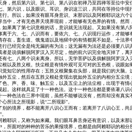
身，然后第六识、第七识、第八识在初禅乃至四禅等至位中安住
七、第六识，以及眼识、耳识、身识这三识，共同在等持位中现
意行。所以，如果没有眼耳身意识、末那识以及阿赖耶识这六个
当中，才有无色界天境界现前，才能够有无色界的有情。然而，
，如果离了第七识意根的话，意识就无法现起。又如果没有第八
够离于六、七、八识而有，要依六、七、八识现行运作，才能够
存在，畜生道、饿鬼道以及地狱中的有情都莫不如是。十法界中
意行已经完全是纯无漏的有为法；这无漏有为法还是必须要八识
或者是说俱解脱阿罗汉入灭尽定，他的前六识完全地灭掉了，离
还有七、八两个识未离身。所以，无学菩萨以及俱解脱阿罗汉入
根以及胜义根。扶尘根是有情外观可见可对的五色根，说眼如葡
识觉知它的性用存在；五胜义根聚集在头部，就是我们的大脑。
触外五尘，然后在五胜义根处变现出犹如外五尘的内相分五尘境
了色、声、香、味、触五尘，以及五尘上的法尘相，出现于有情
现起。这样就具足了十一种色法。这十一种色法都是要依著八识
十一种色法在三界中现前，虽然不能够说没有，然而却没有真实
心所法之所现影，说“二所现影”。
别的境界，都不能离开八识心王而有；若离开了八识心王，尚且
”。
赖耶识，又称为如来藏。我们眼耳鼻舌身还有意识，以及末那识
中，所面对的种种的苦乐的果报境界，也都是由阿赖耶识的相分