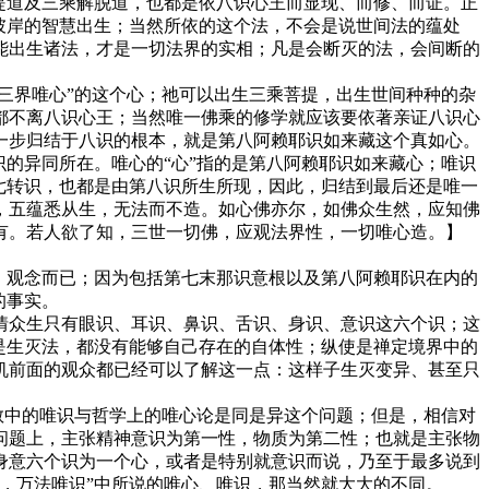
提道及三乘解脱道，也都是依八识心王而显现、而修、而证。正
彼岸的智慧出生；当然所依的这个法，不会是说世间法的蕴处
能出生诸法，才是一切法界的实相；凡是会断灭的法，会间断的
三界唯心”的这个心；祂可以出生三乘菩提，出生世间种种的杂
都不离八识心王；当然唯一佛乘的修学就应该要依著亲证八识心
一步归结于八识的根本，就是第八阿赖耶识如来藏这个真如心。
的异同所在。唯心的“心”指的是第八阿赖耶识如来藏心；唯识
七转识，也都是由第八识所生所现，因此，归结到最后还是唯一
，五蕴悉从生，无法而不造。如心佛亦尔，如佛众生然，应知佛
有。若人欲了知，三世一切佛，应观法界性，一切唯心造。】
、观念而已；因为包括第七末那识意根以及第八阿赖耶识在内的
的事实。
众生只有眼识、耳识、鼻识、舌识、身识、意识这六个识；这
是生灭法，都没有能够自己存在的自体性；纵使是禅定境界中的
机前面的观众都已经可以了解这一点：这样子生灭变异、甚至只
教中的唯识与哲学上的唯心论是同是异这个问题；但是，相信对
问题上，主张精神意识为第一性，物质为第二性；也就是主张物
身意六个识为一个心，或者是特别就意识而说，乃至于最多说到
，万法唯识”中所说的唯心、唯识，那当然就大大的不同。