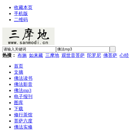
收藏本页
手机版
二维码
热搜：
布施
如来藏
三摩地
观世音菩萨
陀罗尼
佛菩萨
心经
首页
文摘
佛法读书
佛法影音
佛法mp3
电子报刊
图库
下载
修行茶馆
菩萨六度
佛法实修