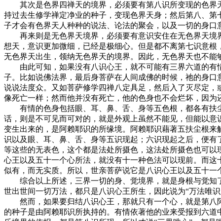
其次是色界四禅天的境界，必须要有第八识所变现的色界天
持过去生修学禅定净业的种子，变现色界天身；然后第八、第
子才会有色界天人种种的说法、论法的聚会，以及一切的身口
再来则是无色界天境界，必须要有意识安住在无色界天境界
想天，意识更加微细，已经是极细心。但是都不离第七识意根
无色界天出生，领纳无色界天的境界。因此，无色界天也不能
由此可知，如果没有八识心王，就不可能有三界六道的有情
子。比如说佛法界，最后身菩萨在人间成佛的时候，祂的身口
说说法度众。又如菩萨修学四禅八定具足，然后入了灭尽定，
像死亡一样；然而他并没有死亡，他的色身也不会烂坏，因为
有情的色身包括眼、耳、鼻、舌、身等五色根，都各有扶尘
话，则是不可见而可对的，就是外观上虽然不能见，但能以意
变生出来的，是阿赖耶识的所缘境。阿赖耶识藉著五扶尘根来
识以及眼、耳、鼻、舌、身等五识现起；六识现起之后，便有
等这些的无表色，这个都是法处所摄色，这法处所摄色也可以
心王以及五十一个心所法，就没有十一种色法可以现前。而这
似有，而无实质。所以，世亲菩萨说它是八识心王以及五十一个
综合以上所述，三界一切的身、觉境界，就是身根与觉知了
世出世间一切万法，都只是八识心王所生，因此说为“万法唯识
然而，如果要归结八识心王，那就只有一个心，就是第八阿
的种子是由阿赖耶识所执持的。有情依著他的业来受报到六道