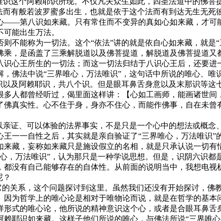
是唯识这个阿赖耶识所现。不仅凡夫众生如此，四圣法道中的佛菩
个法而有般若波罗蜜多出生，也就是依于这个法而有到达无生无死
心——第八识如来藏。只有常住而不变异的真如心如来藏，才可
不可能出生万法。
不能称为一切法。这个“依法”讲的就是依自心如来藏，就是“
佛乘，是函盖了三乘解脱道以及佛菩提道，解脱道及佛菩提道又
八识心王所生的一切法；而这一切法归结于八识心王后，还要进
佛法中说“三界唯心，万法唯识”，这句话中所说的唯心、唯识
那识以及阿赖耶识，共八个识。但是眼耳鼻舌身意以及末那识等这
很多人都曾经听过，偈里面这样讲：【心如工画师，能画诸世间
了佛真实性。心不住于身，身亦不住心，而能作佛事，自在未曾
亲证、可以体验的法界事实，不是只是一个心中的想法或概念
王一一自性之后，其实就是亲自验证了“三界唯心，万法唯识”
来藏，妄称如来藏只是施设假立的名相，就是只承认说一切有情
唯心，万法唯识”，认为那只是一种学说思想。但是，识阴六识都
，都没有自己能够存在的自体性。从前面的说明当中，我想电视
呢？
它的关系，这个问题探讨到这里。虽然我们还没有开始探讨，佛
。因为哲学上的唯心论是相对于唯物论而说，就是在哲学的基本
样形式的唯心论，他所说的精神意识这个心，或者是合眼耳鼻舌
阿赖耶识如来藏。这样子他们所说的唯心，与佛法所说“三界唯心