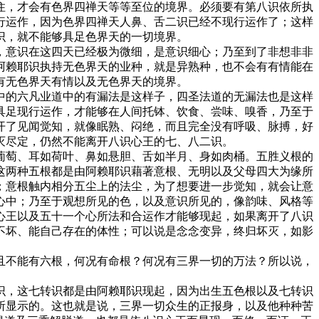
，才会有色界四禅天等等至位的境界。必须要有第八识依所执
行运作，因为色界四禅天人鼻、舌二识已经不现行运作了；这样
识，就不能够具足色界天的一切境界。
意识在这四天已经极为微细，是意识细心；乃至到了非想非非
阿赖耶识执持无色界天的业种，就是异熟种，也不会有有情能在
有无色界天有情以及无色界天的境界。
的六凡业道中的有漏法是这样子，四圣法道的无漏法也是这样
具足现行运作，才能够在人间托钵、饮食、尝味、嗅香，乃至于
开了见闻觉知，就像眠熟、闷绝，而且完全没有呼吸、脉搏，好
灭尽定，仍然不能离开八识心王的七、八二识。
萄、耳如荷叶、鼻如悬胆、舌如半月、身如肉桶。五胜义根的
这两种五根都是由阿赖耶识藉著意根、无明以及父母四大为缘所
；意根触内相分五尘上的法尘，为了想要进一步觉知，就会让意
心中；乃至于观想所见的色，以及意识所见的，像韵味、风格等
心王以及五十一个心所法和合运作才能够现起，如果离开了八识
不坏、能自己存在的体性；可以说是念念变异，终归坏灭，如影
不能有六根，何况有命根？何况有三界一切的万法？所以说，
，这七转识都是由阿赖耶识现起，因为出生五色根以及七转识
所显示的。这也就是说，三界一切众生的正报身，以及他种种苦