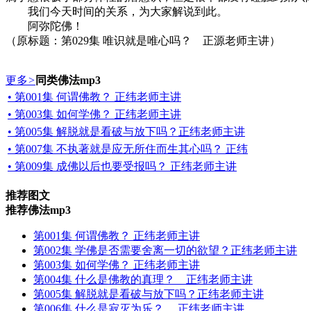
我们今天时间的关系，为大家解说到此。
阿弥陀佛！
（原标题：第029集 唯识就是唯心吗？ 正源老师主讲）
更多
>
同类佛法mp3
• 第001集 何谓佛教？ 正纬老师主讲
• 第003集 如何学佛？ 正纬老师主讲
• 第005集 解脱就是看破与放下吗？正纬老师主讲
• 第007集 不执著就是应无所住而生其心吗？ 正纬
• 第009集 成佛以后也要受报吗？ 正纬老师主讲
推荐图文
推荐佛法mp3
第001集 何谓佛教？ 正纬老师主讲
第002集 学佛是否需要舍离一切的欲望？正纬老师主讲
第003集 如何学佛？ 正纬老师主讲
第004集 什么是佛教的真理？ 正纬老师主讲
第005集 解脱就是看破与放下吗？正纬老师主讲
第006集 什么是寂灭为乐？ 正纬老师主讲