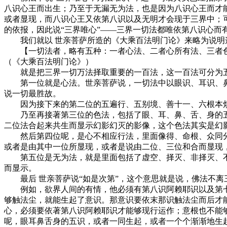
八识心王而出生；乃至于无漏无为法，也是因为八识心王而才
或者显现，而八识心王又依第八识以及无明才会现于三界中；
的依报，因此说“三界唯心”——三界一切法都唯依第八识心而
我们就以 世亲菩萨所造的《大乘百法明门论》来略为说明
【一切法者，略有五种：一者心法、二者心所有法、三者色
（《大乘百法明门论》）
就是把三界一切万法择取重要的一百法，这一百法可分为
第一位就是心法。世亲菩萨说，一切法中以眼识、耳识、鼻
说一切最胜故。
因为接下来的第二位的五遍行、五别境、善十一、六根本烦
乃至再接著第三位的色法，包括了眼、耳、鼻、舌、身的五
二位法合起来共生而显示幻影幻灭的影像，这个色法其实是幻
然后第四位呢，是心不相应行法，里面像得、命根、众同分
或者是由其中一位所显现，或者是说由二位、三位和合而显现
第五位是无为法，就是里面包括了虚空、择灭、非择灭、不
而显示。
最后 世亲菩萨说“如是次第”，这个意思就是说，佛法不离
例如，欲界人间的有情，他必须有第八识阿赖耶识以及第七
够触法尘，就能生起了意识。那意识要依末那识触法尘而后才
心，必须要依著第八识阿赖耶识才能够现行运作；意根也不能
呢，眼耳鼻舌身的五识，或者一同生起，或者一个个渐渐地生