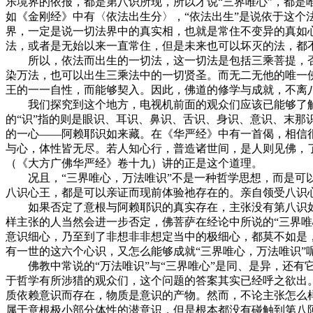
乐境界的依报，都是第八识所现，所以才说“三界唯心”，都
如《金刚经》中有〈依法出生分〉，“依法出生”是说依于这
界，一定是说一切法界中的真实相，也就是常住不变异的真如
法，或者是无始以来一直常住，但是未来也可以坏灭的法，都
所以，依法而出生的一切法，这一切法是包括三乘菩提，否则
染万法，也可以出生三乘法中的一切贤圣。而无二无他的唯一
王的一一自性，而能够契入。因此，佛道的修学与成就，不离
我们探究到这个地方，电视机前面的观众们应该已能够了解，
的“识”指的则是眼识、耳识、鼻识、舌识、身识、意识、末
的一心——阿赖耶识如来藏。在《华严经》中有一首偈，相信
与心，体性皆无尽。若人知心行，普造诸世间，是人则见佛，
（《大方广佛华严经》卷十九）讲的正是这个道理。
况且，“三界唯心，万法唯识”不是一种哲学思想，而是可以
八识心王，都是可以亲证而现前体验祂存在的。亲自领受八识心
如果否定了意根与阿赖耶识的真实存在，主张没有第八识如
样主张的人当然会进一步否定，佛菩萨在经论中所说的“三界
意识细心，乃至到了非想非非想定当中的极细心，都莫不如是
有一世的这六个心识，又怎么能够成就“三界唯心，万法唯识”
佛教中常说的“万法唯识”与“三界唯心”是同、是异，还有
于哲学有所涉猎的观众们，这个问题的答案其实已经呼之欲出
质依赖意识而存在，物质是意识的产物。然而，不论主张怎么
属于意根极小部分体性的潜意识，但是根本都没有碰触到第八