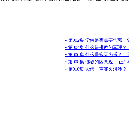
• 第002集 学佛是否需要舍离
• 第004集 什么是佛教的真理
• 第006集 什么是寂灭为乐？
• 第008集 佛教的因果观 正
• 第010集 念佛一声罪灭河沙