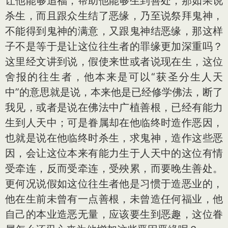
让他能够追福，帮助他能够生到善处，那如果说
杀生，而且跟众生结了恶缘，乃至说祭拜鬼神，
不能得到鬼神的满意，又跟鬼神结恶缘，那这样
子不是等于是让这位往生者的罪缘更加深重吗？
这里经文讲到说，假使来世或者说现在生，这位
舍报的往生者，他本来是可以“获圣分生人天
中”的意思就是说，本来他是已经修学佛法，断了
我见，或者是说在佛法中广植善根，已经有能力
生到人天中；可是眷属却在他临终时造作恶因，
也就是说在他临终时杀生，求鬼神，造作这些恶
因，会让这位本来有能力生于人天中的这位有情
受牵连，反而受牵连，受殃累，而要晚生善处。
更何况说假如这位往生者他是习惯于造恶业的，
他在生前未曾有一点善根，未曾造任何福业，他
自己的本业造恶无量，应该要生到恶趣，这位眷