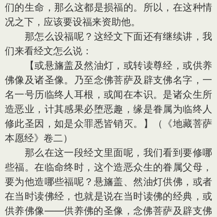
们的生命，那么这都是损福的。所以，在这种情
况之下，应该要设福来资助他。
那怎么设福呢？这经文下面还有继续讲，我
们来看经文怎么说：
【或悬旛盖及然油灯，或转读尊经，或供养
佛像及诸圣像。乃至念佛菩萨及辟支佛名字，一
名一号历临终人耳根，或闻在本识。是诸众生所
造恶业，计其感果必堕恶趣，缘是眷属为临终人
修此圣因，如是众罪悉皆销灭。】（《地藏菩萨
本愿经》卷二）
那么在这一段经文里面呢，我们看到要修哪
些福。在临命终时，这个造恶众生的眷属父母，
要为他造哪些福呢？悬旛盖、然油灯供佛，或者
在当时读佛经，也就是说在当时读佛的经典，或
供养佛像——供养佛的圣像，念佛菩萨及辟支佛