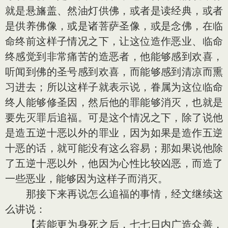
就是悬旛盖、然油灯供佛，或者是读经典，或者
是供养佛像，或是诸菩萨圣像，或是念佛，在临
命终前这样子情况之下，让这位造作恶业、临命
终感觉到非常痛苦的造恶者，他能够感到欢喜，
听闻到佛的圣号感到欢喜，而能够感到清凉而熏
习进去；所以这样子就表示说，眷属为这位临命
终人能够修圣因，然后他的罪能够消灭，也就是
要先灭罪后追福。可是这个情况之下，除了说他
是造五逆十恶以外的罪业，因为如果是造作五逆
十恶的话，就可能没有这么容易；那如果说他除
了五逆十恶以外，他因为心性比较凶恶，而造了
一些恶业，能够因为这样子而消灭。
那接下来再说怎么追福的事情，经文继续这
么讲说：
【若能更为身死之后，七七日内广造众善，