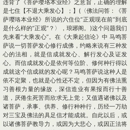
违背了《菩萨璎珞本业经》之意旨，正确的理解
是七住【不退大乘发心】；】(〈佛法问答：《菩
萨璎珞本业经》所说的六住位“正观现在前”到底
是什么样的“正观”？〉，琅琊阁。)这个问题我们
先来看“大乘发心”。在《大乘起信论》中 马鸣菩
萨说一切菩萨发心修行成佛，约略来说有三种发
心的法相，就是信成就发心、解行发心及证发
心。而信成就发心是依何等位阶、修何种行得以
成就这个信成就的发心呢？马鸣菩萨说这种人是
依不定聚，也就是心性还不定，但因为有佛法熏
习善根力量的缘故，深信造业有果报而行十善
道，厌倦生死苦而欣求无上觉；又值遇诸佛以及
诸菩萨，承事、供养、修行种种行，历经一万劫
对三宝及佛法的具足信才能成就。自此以后，或
以诸佛菩萨教导力，或因为大悲心，或因正法将