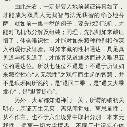
由此来看，一定是要入地前就证得真如了，
才能成为双具人无我智与法无我智的净心地菩
萨。就如前一集中举的例子，要先找到飞机，才
能对飞机做分解及组装；同理，先找到如来藏证
悟了，体会唯识性，才能对如来藏种种别相作深
入的观行及证验。对如来藏的性相通达，具足真
见道与相见道了，才能算见道通达而进入唯识五
位的通达位。所以七住位不退是：不退于所证如
来藏空性心“人无我性”之观行而生起的智慧，并
不是琅琊阁所说的，是“退回二乘”，是“退失大乘
发心”，是“退菩提心”。
另外，大家都知道禅门三关，所谓的破初关
明心，亲证无生无灭，离见闻觉知、离思量性，
从不作主、也不于六尘境界中取相分别，本来无
我性、远离一切六尘境界，不同于七识妄心体