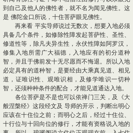
到自己及他人的佛性者，就不名为闻见佛性。这
是 佛陀金口所说，十住菩萨眼见佛性。
再来看 平实导师说过无数次，想要入地必须
具备几个条件，如修除性障发起菩萨性、圣性、
修道性等，除凡夫异生性，永伏性障如阿罗汉，
修集入地所需广大福德，入地应有的初分道种
智，并且于佛前发十无尽愿而不悔退。所以入地
必定具有的道种智，是要经由大乘真见道、相见
道，证唯识性、观唯识相，及修学唯识一切种
智，还须种种条件的配合，才能见道通达入地。
各位菩萨是不是也可以依禅门三关，及《大
般涅槃经》这段经文及 导师的开示，判断出明心
应该在十住位之前；而明心之后，经过十住位、
十行位与十回向位的修行，才能有资格说入地的
事。所以，琅琊阁说六住位正观现在前，入七住