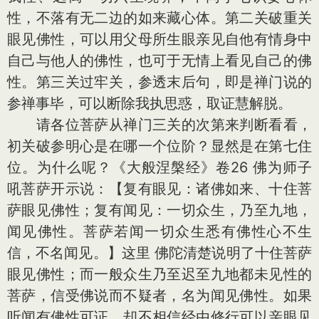
性，不落有无二边的如来藏心体。第二关破重关
眼见佛性，可以用父母所生眼亲见自他有情身中
自己与他人的佛性，也可于无情上看见自己的佛
性。第三关过牢关，参透末后句，即是禅门说的
参禅事毕，可以断除我执思惑，取证慧解脱。
请各位菩萨从禅门三关的次第来判断看看，
初关破参明心是在哪一个位阶？显然是在第七住
位。为什么呢？《大般涅槃经》卷26 佛为师子
吼菩萨开示说：【复有眼见：诸佛如来、十住菩
萨眼见佛性；复有闻见：一切众生，乃至九地，
闻见佛性。菩萨若闻一切众生悉有佛性心不生
信，不名闻见。】这里 佛陀清楚说明了十住菩萨
眼见佛性；而一般众生乃至迟至九地都未见性的
菩萨，信受佛说而不疑者，名为闻见佛性。如果
听闻有佛性可证，却不相信经由修行可以亲眼见