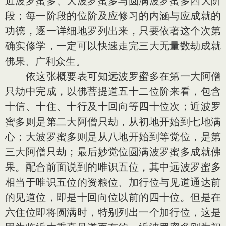
近波罗蜜多、大波罗蜜多与圆满波罗蜜多四大阶
段；每一阶段的位阶及应修习的内涵与应成就的
功德，逐一详细地罗列出来，只要依著这个次第
确实修学，一定可以快速走完三大无量数劫成就
佛果、广利众生。
依这张概要表可知远波罗蜜多在第一大阿僧
只劫中完成，以佛菩提道五十二位阶来看，包含
十信、十住、十行及十回向等四十位次；近波罗
蜜多则是第二大阿僧只劫，从初地开始到七地满
心；大波罗蜜多则是从八地开始到等觉位，是第
三大阿僧只劫；最后妙觉位圆满波罗蜜多成就佛
果。配合前面说到的唯识五位，其中远波罗蜜多
相当于唯识五位的资粮位、加行位与见道通达前
的见道位，即是十回向位以前的四十位。但是在
六住位即将圆满时，特别列出一个加行位，这是