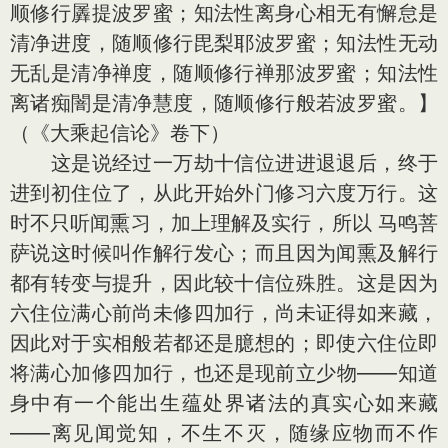
顺修行羼提波罗蜜；知法性离身心相无有懈怠是
清净进度，随顺修行毘梨耶波罗蜜；知法性无动
无乱是清净禅度，随顺修行禅那波罗蜜；知法性
离诸痴闇是清净慧度，随顺修行般若波罗蜜。】
（《大乘起信论》卷下）
这是说经过一万劫十信位进进退退后，终于
进到初住位了，从此开始外门修习六度万行。这
时不只听闻熏习，加上理解及实行，所以 马鸣菩
萨说这时候叫作解行发心；而且因为闻熏及解行
都有转变与提升，因此较十信位殊胜。这是因为
六住位满心前尚未修四加行，尚未证得如来藏，
因此对于实相般若都还是臆想的；即使六住位即
将满心加修四加行，也还是现前立少物——知道
身中有一个能出生蕴处界诸法的真实心如来藏
——离见闻觉知，不生不灭，随缘应物而不作