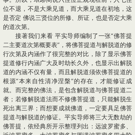
位不退，不是大乘见道，而大乘见道在初地，这
是否定 佛说三贤位的所修、所证，也是否定大乘
的道次第。
接著我们来看 平实导师编制了一张“佛菩提
二主要道次第概要表”，将佛菩提道与解脱道的修
行次第及内涵作了很完整的对比，除了显示佛菩
提道修行内涵广大及时劫长久外，也显示出解脱
道的内涵不仅有量，而且解脱道须依佛菩提道的
根源“本来自性清净涅槃”的存在，才能修证成
就。而完整的佛法，是包含解脱道与佛菩提道二
者；若修解脱道法而不修佛菩提道，只能解脱生
死出离三界；而想要成就佛道，一定要具足佛菩
提道与解脱道的修证。平实导师将三大无数劫的
佛菩提，依经典所开示整理列出：远波罗蜜多、