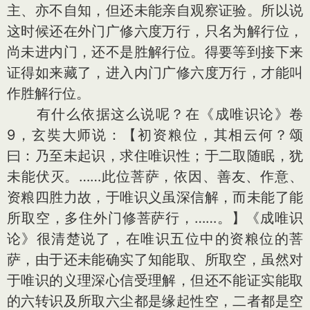
主、亦不自知，但还未能亲自观察证验。所以说
这时候还在外门广修六度万行，只名为解行位，
尚未进内门，还不是胜解行位。得要等到接下来
证得如来藏了，进入内门广修六度万行，才能叫
作胜解行位。
有什么依据这么说呢？在《成唯识论》卷
9，玄奘大师说：【初资粮位，其相云何？颂
曰：乃至未起识，求住唯识性；于二取随眠，犹
未能伏灭。……此位菩萨，依因、善友、作意、
资粮四胜力故，于唯识义虽深信解，而未能了能
所取空，多住外门修菩萨行，……。】《成唯识
论》很清楚说了，在唯识五位中的资粮位的菩
萨，由于还未能确实了知能取、所取空，虽然对
于唯识的义理深心信受理解，但还不能证实能取
的六转识及所取六尘都是缘起性空，二者都是空