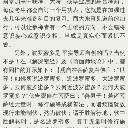
前参加高中联考、大考，或毕业后的高普考前，
每位考生都会自订一个用功表，这就是在加强过
去几年来准备科目的复习。而大乘真见道前的加
行，可以让参禅者有一个正确的方向，不会错将
意识妄心或意识变相，当成是真实心而紧抓不
舍。
另外，波罗蜜多是 平实导师自创的吗？当然
不是！在《解深密经》及《瑜伽师地论》中，都
有同样的开示如下：【观自在菩萨复白佛言：“世
尊！如佛所说波罗蜜多、近波罗蜜多、大波罗蜜
多，云何波罗蜜多？云何近波罗蜜多？云何大波
罗蜜多？”佛告观自在菩萨曰：“善男子！若诸菩
萨经无量时，修行施等成就善法，而诸烦恼犹故
现行未能制伏，然为彼伏；谓于胜解行地，软中
胜解转时，是名波罗蜜多。复于无量时修行施