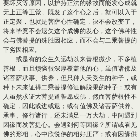
要坏灭等原因，以护持正法的缘故而能发心成就
无上正等正觉。既发了这个心之后，就可以入于
正定聚，也就是菩萨心性确定，决不会改变了，
将来毕竟不会退失这个成佛的发心，这个佛种性
会与佛菩提的殊胜因相应，而不会与二乘菩提的
下劣因相应。
或是有的众生久远劫以来善根微少，不多植
善根，而且烦恼很深厚覆盖他的心，虽值诸佛及
诸菩萨承事、供养，但只种人天受生的种子，或
种下未来证得二乘菩提修证解脱果的种子；或有
人虽然求证大菩提道誓愿成佛，然而菩萨根性不
确定，因此或进或退；或有值佛及诸菩萨供养、
承事、修行诸行，还未满足一万大劫，中间遇到
因缘而发菩提心。会遇到何等因缘？所谓或看见
佛的形相，心中欣悦佛的相好庄严；或有因缘供