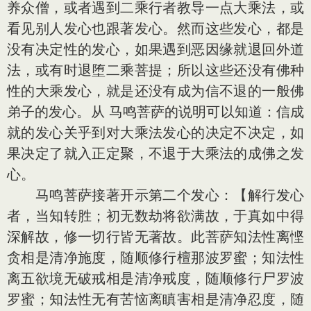
养众僧，或者遇到二乘行者教导一点大乘法，或
看见别人发心也跟著发心。然而这些发心，都是
没有决定性的发心，如果遇到恶因缘就退回外道
法，或有时退堕二乘菩提；所以这些还没有佛种
性的大乘发心，就是还没有成为信不退的一般佛
弟子的发心。从 马鸣菩萨的说明可以知道：信成
就的发心关乎到对大乘法发心的决定不决定，如
果决定了就入正定聚，不退于大乘法的成佛之发
心。
马鸣菩萨接著开示第二个发心：【解行发心
者，当知转胜；初无数劫将欲满故，于真如中得
深解故，修一切行皆无著故。此菩萨知法性离悭
贪相是清净施度，随顺修行檀那波罗蜜；知法性
离五欲境无破戒相是清净戒度，随顺修行尸罗波
罗蜜；知法性无有苦恼离瞋害相是清净忍度，随