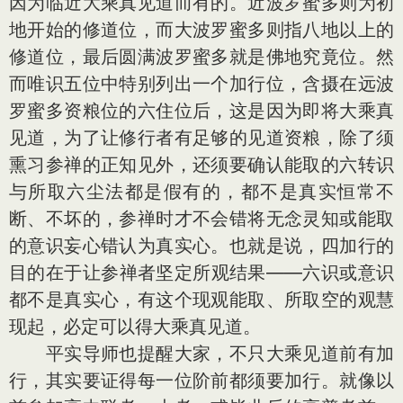
因为临近大乘真见道而有的。近波罗蜜多则为初
地开始的修道位，而大波罗蜜多则指八地以上的
修道位，最后圆满波罗蜜多就是佛地究竟位。然
而唯识五位中特别列出一个加行位，含摄在远波
罗蜜多资粮位的六住位后，这是因为即将大乘真
见道，为了让修行者有足够的见道资粮，除了须
熏习参禅的正知见外，还须要确认能取的六转识
与所取六尘法都是假有的，都不是真实恒常不
断、不坏的，参禅时才不会错将无念灵知或能取
的意识妄心错认为真实心。也就是说，四加行的
目的在于让参禅者坚定所观结果——六识或意识
都不是真实心，有这个现观能取、所取空的观慧
现起，必定可以得大乘真见道。
平实导师也提醒大家，不只大乘见道前有加
行，其实要证得每一位阶前都须要加行。就像以