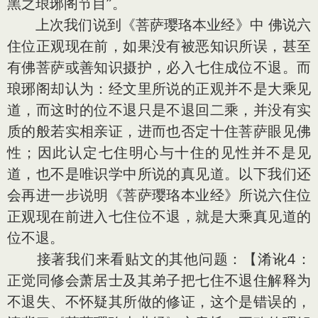
黑之琅琊阁节目”。
上次我们说到《菩萨璎珞本业经》中 佛说六
住位正观现在前，如果没有被恶知识所误，甚至
有佛菩萨或善知识摄护，必入七住成位不退。而
琅琊阁却认为：经文里所说的正观并不是大乘见
道，而这时的位不退只是不退回二乘，并没有实
质的般若实相亲证，进而也否定十住菩萨眼见佛
性；因此认定七住明心与十住的见性并不是见
道，也不是唯识学中所说的真见道。以下我们还
会再进一步说明《菩萨璎珞本业经》所说六住位
正观现在前进入七住位不退，就是大乘真见道的
位不退。
接著我们来看贴文的其他问题：【淆讹4：
正觉同修会萧居士及其弟子把七住不退住解释为
不退失、不怀疑其所做的修证，这个是错误的，