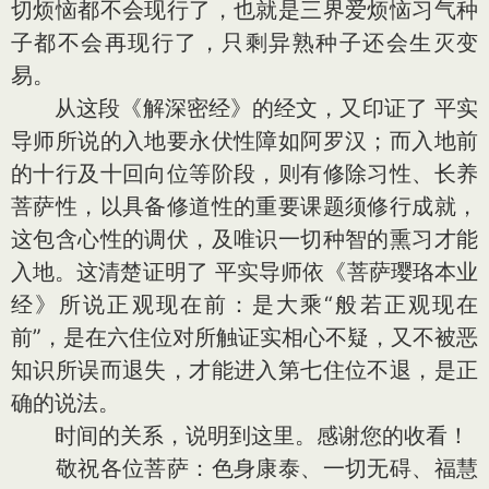
切烦恼都不会现行了，也就是三界爱烦恼习气种
子都不会再现行了，只剩异熟种子还会生灭变
易。
从这段《解深密经》的经文，又印证了 平实
导师所说的入地要永伏性障如阿罗汉；而入地前
的十行及十回向位等阶段，则有修除习性、长养
菩萨性，以具备修道性的重要课题须修行成就，
这包含心性的调伏，及唯识一切种智的熏习才能
入地。这清楚证明了 平实导师依《菩萨璎珞本业
经》所说正观现在前：是大乘“般若正观现在
前”，是在六住位对所触证实相心不疑，又不被恶
知识所误而退失，才能进入第七住位不退，是正
确的说法。
时间的关系，说明到这里。感谢您的收看！
敬祝各位菩萨：色身康泰、一切无碍、福慧