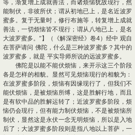
等，渐复增上成就善法，而诸烦恼犹故现行，然
能制伏，非彼所伏；谓从初地已上，是名近波罗
蜜多。复于无量时，修行布施等，转复增上成就
善法，一切烦恼皆不现行；谓从八地已上，是名
大波罗蜜多。”】（《解深密经》卷4）经中 观自
在菩萨请问 佛陀，什么是三种波罗蜜多？其中的
波罗蜜多，就是 平实导师所说的远波罗蜜多。
佛陀是以能不能伏烦恼，来开示这三个阶段
各是怎样的相貌。显然可见烦恼现行的相貌为：
在波罗蜜多阶段，烦恼有因缘现行了，但我们不
能伏烦恼，是被烦恼所缚，这是胜解行地，而且
是有软中品的胜解运转了；近波罗蜜多阶段，烦
恼仍会现行，但有能力制伏烦恼，不是被烦恼所
制伏，显然这是永伏一念无明烦恼，所以是入地
后了；大波罗蜜多阶段则是指八地以上菩萨，一