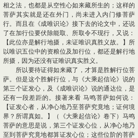
相之法，也都是从空性心如来藏所生的；这样的
菩萨其实就是还在外门，尚未进入内门修菩萨
行。而且在《成唯识论》接下去的论文中，还说
了在加行位要伏除能取、所取令不现行，又说：
【此位亦是解行地摄，未证唯识真胜义故。】所
以唯识五位中的资粮位及加行位，都还是解行地
所摄，因为还没有证唯识真实胜义。
所以要待证得如来藏了，才算是胜解行位菩
萨。但是这个胜解行位，与《大乘起信论》说的
第三个证发心，及《成唯识论》说的通达位，是
还有一段差距的。接著来看 马鸣菩萨如何说：
【证发心者，从净心地乃至菩萨究竟地；证何境
界？所谓真如。】（《大乘起信论》卷下）马鸣
菩萨的意思是说，第三个证发心位，从净心地乃
至到菩萨究竟地都算证发心位；这些位阶的菩萨