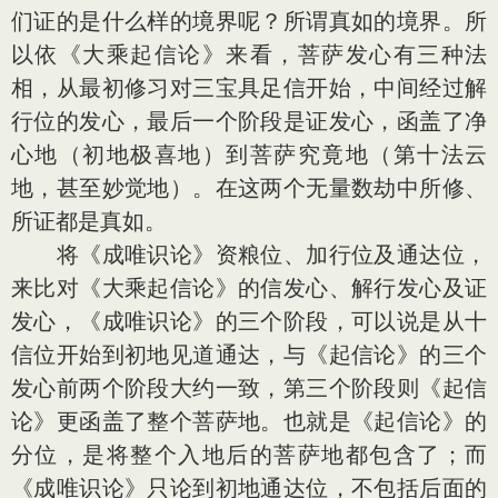
们证的是什么样的境界呢？所谓真如的境界。所
以依《大乘起信论》来看，菩萨发心有三种法
相，从最初修习对三宝具足信开始，中间经过解
行位的发心，最后一个阶段是证发心，函盖了净
心地（初地极喜地）到菩萨究竟地（第十法云
地，甚至妙觉地）。在这两个无量数劫中所修、
所证都是真如。
将《成唯识论》资粮位、加行位及通达位，
来比对《大乘起信论》的信发心、解行发心及证
发心，《成唯识论》的三个阶段，可以说是从十
信位开始到初地见道通达，与《起信论》的三个
发心前两个阶段大约一致，第三个阶段则《起信
论》更函盖了整个菩萨地。也就是《起信论》的
分位，是将整个入地后的菩萨地都包含了；而
《成唯识论》只论到初地通达位，不包括后面的