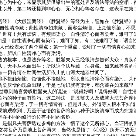
性心为中心，来显示其所借缘出生的蕴处界及诸法等法的空相，
此以外，第二转还提到非心心、无心相心等名存在，这表示在第
经》《大般涅槃经》《胜鬘经》等经为主，譬如在《胜鬘经》就
、自性清净藏；此性清净如来藏，而客尘烦恼、上烦恼所染，不
？世尊！然有烦恼，有烦恼染心；自性清净心而有染者，难可了
！如是！自性清净心而有染污，难可了知。有二法难可了知：谓自
夫人已经表示了两个重点：第一个重点，说明了一切有情真心如
祂，所以自性清净心而有染污。
的根本，也是法身等名。胜鬘夫人已经很清楚告诉大众：真实存
法，无不从祂而出生；所以这个法界藏、法身藏、如来藏等名的
有一切有情在世间生活所依止的山河大地器世间了。
不接触烦恼、烦恼也不接触祂，所以自性清净心而有染污。为什
贪染厌憎的现象出现，于是七转识就有染污，都含藏在如来藏里
 世尊则随喜赞叹胜鬘夫人的说法：“说得好啊！说得好啊！自性
染污的种子而有染污。这二种法，是胜鬘夫人及成就大法菩萨摩
净心而有染污，于一切有情皆有，但是凡夫、外道等人根本不知
现前观察到，乃至于证悟的菩萨将染污种子汰换清净而成为究竟
是在不同的修行阶位有不同的名称。
是指凡夫菩萨透过参禅的方法，悟了这个无所得心。当证悟的菩
 玄奘菩萨乃是地上菩萨再来，当然也是悟了《心经》所开示的