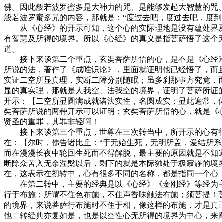
佛。因此般若波罗蜜多是大神力的咒、是能够发起大智慧的咒
般若波罗蜜多咒的内容，那就是：“度过去吧，度过去吧，度到
从《心经》的开示可知，这个心的实际理地是没有蕴处界及
有智慧及所得的境界。所以《心经》的真义是指菩萨悟了这个
道。
接下来谈第二个重点，玄奘菩萨所悟的心，是不是《心经》所
所说的法，著作了《成唯识论》，里面就证明他已经悟了，而
实证二空所显真理，实断二障分别随眠；虽多刹那事方究竟，
显的真实理，那就是人我空、法我空的境界，证明了菩萨所证
开示：【二空所显圆满成就诸法实性，名圆成实；显此遍常，
奘菩萨所说的两种开示可以证明：玄奘菩萨所悟的心，就是《
贤圣的重罪，其罪非轻啊！
接下来谈第三个重点，世尊在三次转当中，所开示的心有很多
在：【尔时，佛告诸比丘：“于无始生死，无明所盖，爱结所
而在漫漫长夜中轮回生死而不得解脱，最主要的原因就是不知
断除众苦入无余涅槃以后，剩下的就是本际独处于极寂静的境
在，这表示在初转中，心有很多不同的名称，都是指同一个心
在第二转中，主要的经典是以《心经》《金刚经》等经为主，
行于布施；所谓不住色布施，不住声香味触法布施；须菩提！
的境界，来说菩萨行布施时不住于相，像这样的布施，才是真
他二转经典亦复如是，也是以空性心无所得的境界为中心，来