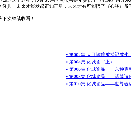
不知道这个道理，以此来评论 玄奘菩萨不是悟了《心经》所开示
入经典，未来才能发起正知正见，未来才有可能悟了《心经》所
萨下次继续收看！
• 第002集 大目犍连被授记成
• 第004集 化城喻（上）
• 第006集 化城喻品——六种震
• 第008集 化城喻品——诸梵
• 第010集 化城喻品——世尊破