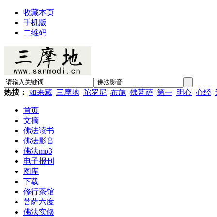
收藏本页
手机版
二维码
热搜：
如来藏
三摩地
陀罗尼
布施
佛菩萨
第一
明心
心经
首页
文摘
佛法读书
佛法影音
佛法mp3
电子报刊
图库
下载
修行茶馆
菩萨六度
佛法实修