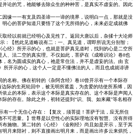
提并论的咒，祂能够去除众生的种种苦，是真实不虚妄的。因此
因缘一一有支及四圣谛一一谛的境界，说明白一点，那就是没
。明心的菩萨知道只要悟了这个无所得的心，未来必定成就佛
天取经以前就已经明心及见性了。返回大唐以后，杂揉十大论师
开示：【然此见道略说有二：一、真见道，谓即所说无分别智；
《心经》所开示的心，也就是菩萨真见道时，找到的心是二空所
是人、法二空的真实理。不仅如此，菩萨在《成唯识论》卷8也
，名为圆成实的真心，祂是常住法，并不是虚妄的法。由 玄
》所开示的心，这个人一定是不懂佛法的人，而且也成就诽谤
的名称。佛在初转的《杂阿含经》卷10曾开示有一个本际存
有边际的生死轮回中，被无明所遮盖，为贪爱的结使所系缚，因
所依止的本际，表示这个本际是真实存在的。这个本际是声闻人
际的存在。除此之外，初转还提到“识、我、如来藏”等名相存
示有一个无住心存在：【复次，须菩提！菩萨于法，应无所住
德不可思量。】世尊是以空性心的实际理地没有智慧、没有所得
所布施物。第二转的《心经》《金刚经》尚且如是开示，至于其
有明月来陪衬，则不直接画出明月来，而是画出许多云来烘托，