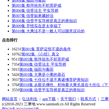
第004集 福田与毒田
第005集 祭拜祖先不犯菩萨戒
第006集 信受法主 平实导师
第007集 信受如來藏妙法
第008集 信受平实导师是真正的善知识
第009集 开悟实在是太幸福了
第010集 大乘法不是一般人可以随意议论的
点击排行
1623
1
第001集 菩萨证悟不退的条件
1076
2
第002集 《心经》真义
951
3
第005集 祭拜祖先不犯菩萨戒
735
4
第006集 信受法主 平实导师
591
5
第004集 福田与毒田
542
6
第003集 大乘是小乘的基石
393
7
第020集 七住位不退不离诸佛菩萨善知识
376
8
第018集 从眼见佛性、初地看大乘见道在七住位（下
355
9
第008集 信受平实导师是真正的善知识
网站首页
|
弘法利生
|
app下载
|
关于我们
|
联系方式
|
三摩
(c)2018-2023 三摩地 www.sanmodi.cn All Rights Reserved