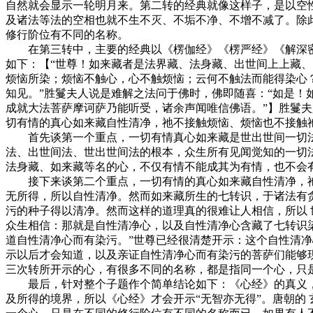
自然就会显示一轮明月来。第二转的经典就像这样子，是以空
及诸法等法的空相也就不生不灭、不垢不净、不增不减了。除
修行阶位有不同的名称。
在第三转中，主要的经典以《楞伽经》《楞严经》《解深密
如下：【“世尊！如来藏者是法界藏、法身藏、出世间上上藏
烦恼所染；烦恼不触心，心不触烦恼；云何不触法而能得染心
知见。”胜鬘夫人说是难解之法问于佛时，佛即随喜：“如是
成就大法菩萨摩诃萨乃能听受，诸余声闻唯信佛语。”】胜鬘
切有情的真心如来藏自性清净，祂不接触烦恼、烦恼也不接触
首先谈第一个重点，一切有情真心如来藏是世出世间一切法
法、出世间法、世出世间法的根本，众生所有见闻觉知的一切
法身藏、如来藏等名的心，不仅有情不能成其为有情，也不会
接下来谈第二个重点，一切有情的真心如来藏自性清净，祂
无所得，所以自性清净。然而如来藏所生的七转识，于诸法有
污的种子得以清净。然而这样的道理真的很难让人相信，所以
众生相信：那就是自性清净心，以及自性清净心含藏了七转识
道自性清净心而有染污。”世尊已经很清楚开示：这个自性清
示以后才会知道，以及亲证自性清净心而有染污的菩萨们能够
三次转所开示的心，有很多不同的名称，都是指同一个心，只
最后，针对整个子题作个简单结论如下：《心经》的真义，
及所得的境界，所以《心经》才会开示“无智亦无得”。唐朝的