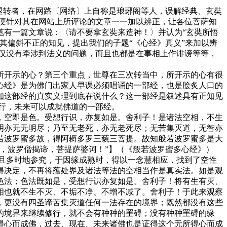
退转者，在网路〔网络〕上自称是琅琊阁等人，误解经典、玄奘
便针对其在网站上所评论的文章一一加以辨正，让各位菩萨知
笔有一篇文章说：〈请不要拿玄奘来造神！〉并认为“玄奘所悟
其偏斜不正的知见，提出我们的子题“《心经》真义”来加以辨
仅没有牵涉到法义的问题，而且也都是在事相上作诽谤等等，
开示的心？第三个重点，世尊在三次转当中，所开示的心有很
心经》是为佛门出家人早课必须唱诵的一部经，也是脍炙人口的
了知这部经的真实义理到底在说什么？这一部经是叙述具有正知见
行，未来可以成就佛道的一部经。
空即是色。受想行识，亦复如是。舍利子！是诸法空相，不生
明亦无无明尽；乃至无老死，亦无老死尽；无苦集灭道，无智亦
若波罗蜜多故，得阿耨多罗三藐三菩提。故知般若波罗蜜多是大
，波罗僧揭谛，菩提萨婆诃！”】（《般若波罗蜜多心经》）
且多时地参究，于因缘成熟时，得以一念慧相应，找到了空性
得决定，不再将蕴处界及诸法等法的空相当作是真实法。如是观
色法；色法既如是，受想行识亦复如是。舍利子！将有生有灭、
相也就不生不灭、不垢不净、不增不减了。舍利子！于此来观察
，更没有四圣谛苦集灭道任何一法存在的境界；既然都没有这些
的境界来继续修行，就不会有种种的罣碍；没有种种罣碍的缘
得心而成佛，过去、现在、未来诸佛也是证得这个无所得心而成