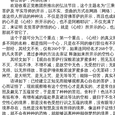
各位菩萨：阿弥陀佛！
欢迎收看正觉教团所推出的弘法节目，这个主题名为“三乘菩
菩萨及 平实导师的开示，以不实、歪曲的方式在网路〔网络
道这些人所说的种种法，不仅是违背佛菩萨的开示，而且也成
的心不是《心经》所开示的心，也不是阿赖耶识”，不仅充满了
正，来证明 玄奘菩萨所悟的心，就是《心经》所开示的心，
那就不管它了。
这个子题可分为三个重点：第一个重点，《心经》的真义到
多不同的名称，都是指同一个心，只是在不同的修行阶位有不
一部经，其经文不长，仅有260个字，如果连同经名才268
的凡夫菩萨，透过参禅的方法去亲证 释迦如来所开示的空性
其经文如下：【观自在菩萨行深般若波罗蜜多时，照见五蕴
不灭、不垢不净、不增不减；是故空中无色，无受想行识；无
无得。以无所得故，菩提萨埵依般若波罗蜜多故，心无罣碍；
神咒、是大明咒、是无上咒、是无等等咒；能除一切苦，真实
语译如下：已经建立正知见而能够观察真心自在的菩萨，透过
心而证悟了，现前观察唯有这个空性心才是真实的、才是常住
照及觑见了五蕴皆空，于是度了种种的苦厄。舍利子！色法不
有垢有净、有增有减的蕴处界及诸法等法的空相，摄归于不生
空性心的境界，那是没有色受想行识之五蕴的境界，没有眼等
境界存在，当然是没有智慧及没有所得的境界。像这样子证悟
故，就不会有种种的恐怖，就能够远离种种颠倒梦想的境界，