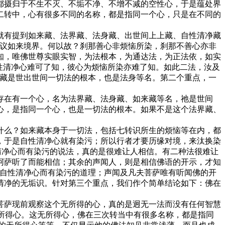
都摄归于不生不灭、不垢不净、不增不减的空性心，于是蕴处界
二转中，心有很多不同的名称，都是指同一个心，只是在不同的
有提到如来藏、法界藏、法身藏、出世间上上藏、自性清净藏
思议如来境界。何以故？刹那善心非烦恼所染，刹那不善心亦非
知，唯佛世尊实眼实智，为法根本，为通达法，为正法依，如实
性清净心难可了知，彼心为烦恼所染亦难了知。如此二法，汝及
来藏是世出世间一切法的根本，也是法身等名。第二个重点，一
在有一个心，名为法界藏、法身藏、如来藏等名，祂是世间
心，是指同一个心，也是一切法的根本。如果不是这个法界藏、
么？如来藏本身于一切法，包括七转识所生的烦恼等在内，都
，于是自性清净心就有染污；所以行者才要历缘对境，来汰换染
清净心而有染污的说法，真的是很难让人相信。有二种法很难让
诃萨听了而能相信；其余的声闻人，则是相信佛语的开示，才知
道自性清净心而有染污的道理；声闻及凡夫菩萨唯有听闻佛的开
清净的无垢识。针对第三个重点，我们作个简单结论如下：佛在
萨现前观察这个无所得的心，真的是迥无一法而没有任何智慧
无所得心。这无所得心，佛在三次转当中有很多名称，都是指同