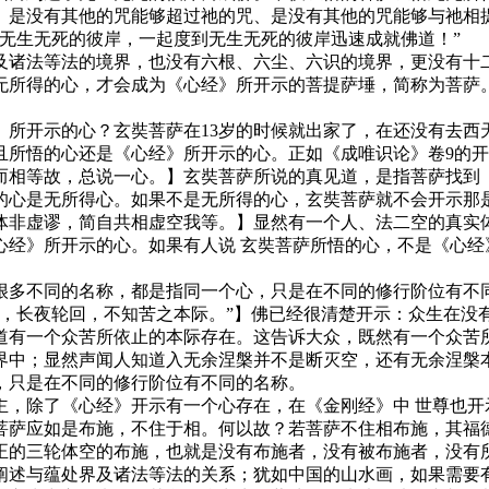
、是没有其他的咒能够超过祂的咒、是没有其他的咒能够与祂相
无生无死的彼岸，一起度到无生无死的彼岸迅速成就佛道！”
诸法等法的境界，也没有六根、六尘、六识的境界，更没有十二
无所得的心，才会成为《心经》所开示的菩提萨埵，简称为菩萨
开示的心？玄奘菩萨在13岁的时候就出家了，在还没有去西
且所悟的心还是《心经》所开示的心。正如《成唯识论》卷9的
而相等故，总说一心。】玄奘菩萨所说的真见道，是指菩萨找到
的心是无所得心。如果不是无所得的心，玄奘菩萨就不会开示那
体非虚谬，简自共相虚空我等。】显然有一个人、法二空的真实体
心经》所开示的心。如果有人说 玄奘菩萨所悟的心，不是《心经
不同的名称，都是指同一个心，只是在不同的修行阶位有不同
系，长夜轮回，不知苦之本际。”】佛已经很清楚开示：众生在没
道有一个众苦所依止的本际存在。这告诉大众，既然有一个众苦
界中；显然声闻人知道入无余涅槃并不是断灭空，还有无余涅槃本
，只是在不同的修行阶位有不同的名称。
除了《心经》开示有一个心存在，在《金刚经》中 世尊也开
菩萨应如是布施，不住于相。何以故？若菩萨不住相布施，其福
正的三轮体空的布施，也就是没有布施者，没有被布施者，没有
阐述与蕴处界及诸法等法的关系；犹如中国的山水画，如果需要