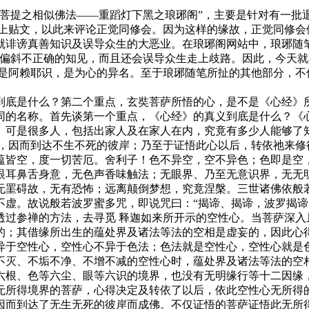
提之相似佛法——重蹈灯下黑之琅琊阁”，主要是针对有一批
〕上贴文，以此来评论正觉同修会。因为这样的缘故，正觉同修会
就诽谤真善知识及误导众生的大恶业。在琅琊阁网站中，琅琊随
偏斜不正确的知见，而且还会误导众生走上歧路。因此，今天就
也是阿赖耶识，是为心的异名。至于琅琊随笔所扯的其他部分，不
底是什么？第二个重点，玄奘菩萨所悟的心，是不是《心经》所
同的名称。首先谈第一个重点，《心经》的真义到底是什么？《
个字。可是很多人，包括出家人及在家人在内，究竟有多少人能够
心，因而到达不生不死的彼岸；乃至于证悟此心以后，转依祂来修
皆空，度一切苦厄。舍利子！色不异空，空不异色；色即是空，
眼耳鼻舌身意，无色声香味触法；无眼界、乃至无意识界，无无
无罣碍故，无有恐怖；远离颠倒梦想，究竟涅槃。三世诸佛依般
不虚。故说般若波罗蜜多咒，即说咒曰：“揭谛、揭谛，波罗揭谛
参禅的方法，去寻觅 释迦如来所开示的空性心。当菩萨深入
的；其借缘所出生的蕴处界及诸法等法的空相是虚妄的，因此心
异于空性心，空性心不异于色法；色法就是空性心，空性心就是
不灭、不垢不净、不增不减的空性心时，蕴处界及诸法等法的空
六根、色等六尘、眼等六识的境界，也没有无明缘行等十二因缘
无所得境界的菩萨，心得决定及转依了以后，依此空性心无所得
因而到达了无生无死的彼岸而成佛。不仅证悟的菩萨证悟此无所