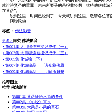
一个心，只是在不同的修行阶位有不同的名称而已。如果有人
就诽谤贤圣的重罪，未来所要受的果报非轻啊！犹待他继续深
在菩萨”。
说到这里，时间已经到了，今天就讲到这里。敬请各位菩
阿弥陀佛！
标签：
佛法影音
更多
>
同类 佛法影音
• 第001集 大目犍连被授记成佛（一）
• 第003集 大目犍连被授记成佛（三）
• 第005集 化城喻（下）
• 第007集 化城喻品——诸众蒙佛恩
• 第009集 化城喻品——世间所归趣
推荐图文
推荐 佛法影音
第001集 菩萨证悟不退的条件
第002集 《心经》真义
第003集 大乘是小乘的基石