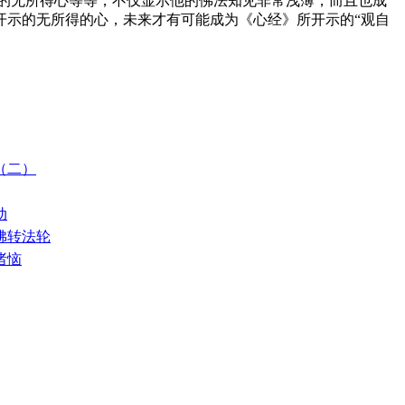
的无所得心等等，不仅显示他的佛法知见非常浅薄，而且也成
开示的无所得的心，未来才有可能成为《心经》所开示的“观自
佛（二）
动
请佛转法轮
诸恼