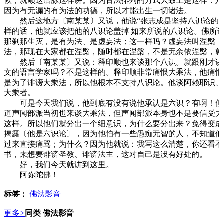
候，就顺这语脉这样讲。因为百法排列的方式大致上是这样：
因为有无漏的有为法的功德，所以才能出生一切诸法。
然后这地方〔南某某〕又说，他说“张志成是坚持八识论的”
样的话，他就应该把他的八识论盖掉 如来所说的八识论。佛
那刹那生灭，是有为法、是虚妄法；这一样吗？虚妄法叫涅槃
法，那现在大家都在涅槃，随时都在涅槃，不是无余依涅槃，
然后〔南某某〕又说：释印顺也来谈那个八识。就跟刚才讲的道理是
文的语言学家吗？不是这样的。释印顺非常痛恨大乘法，他痛
是为了诽谤大乘法，所以他根本不支持八识论。他谈阿赖耶识
大乘者。
可是今天我们说，他到底有没有说他承认是六识？有啊！但
道声闻部派当初也来谈大乘法，但声闻部派本身也不是要信受
这样。所以他们就分出一个细意识，为什么要分出来？免得变
揭露〔他是六识论〕，因为他怕有一些愚痴无智的人，不知道
过来直接痛骂；为什么？因为他就说：我写这么清楚，你还看
书，来想要诽谤圣教、诽谤法主，这对自己是没有好处的。
好，我们今天就讲到这里。
阿弥陀佛！
标签：
佛法影音
更多
>
同类 佛法影音