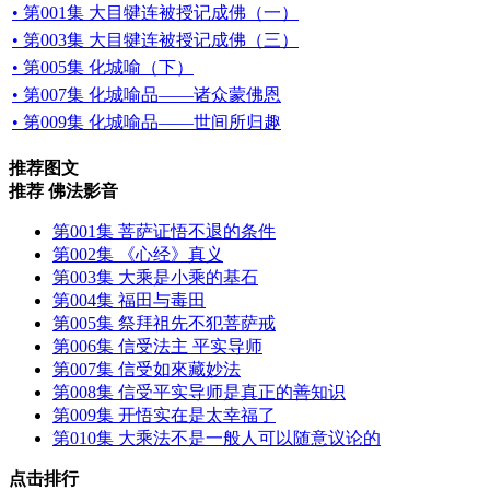
• 第001集 大目犍连被授记成佛（一）
• 第003集 大目犍连被授记成佛（三）
• 第005集 化城喻（下）
• 第007集 化城喻品——诸众蒙佛恩
• 第009集 化城喻品——世间所归趣
推荐图文
推荐 佛法影音
第001集 菩萨证悟不退的条件
第002集 《心经》真义
第003集 大乘是小乘的基石
第004集 福田与毒田
第005集 祭拜祖先不犯菩萨戒
第006集 信受法主 平实导师
第007集 信受如來藏妙法
第008集 信受平实导师是真正的善知识
第009集 开悟实在是太幸福了
第010集 大乘法不是一般人可以随意议论的
点击排行