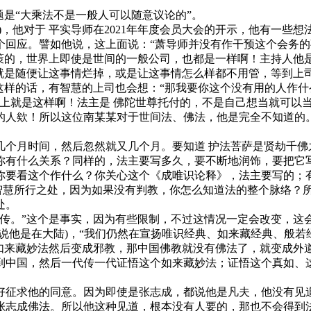
是“大乘法不是一般人可以随意议论的”。
他对于 平实导师在2021年年度会员大会的开示，他有一些
个回应。譬如他说，这上面说：“萧导师并没有作干预这个会务的
决策的，世界上即使是世间的一般公司，也都是一样啊！主持人他
，就是随便让这事情烂掉，或是让这事情怎么样都不用管，等到
这样的话，有智慧的上司也会想：“那我要你这个没有用的人作
际上就是这样啊！法主是 佛陀世尊托付的，不是自己想当就可以
的人欸！所以这位南某某对于世间法、佛法，他是完全不知道的
月时间，然后忽然就又几个月。要知道 护法菩萨是贤劫千佛
你有什么关系？同样的，法主要写多久，要不断地润饰，要把它
你要看这个作什么？你关心这个《成唯识论释》，法主要写的；
的智慧所行之处，因为如果没有判教，你怎么知道法的整个脉络？
处。
。”这个是事实，因为有些限制，不过这情况一定会改变，这
说他是在大陆)，“我们仍然在宣扬唯识经典、如来藏经典、般若
讲如来藏妙法然后变成邪教，那中国佛教就没有佛法了，就变成外
到中国，然后一代传一代证悟这个如来藏妙法；证悟这个真如、
征求他的同意。因为即使是张志成，都说他是凡夫，他没有见道
张志成佛法。所以他这种见道，根本没有人要的，那也不会得到