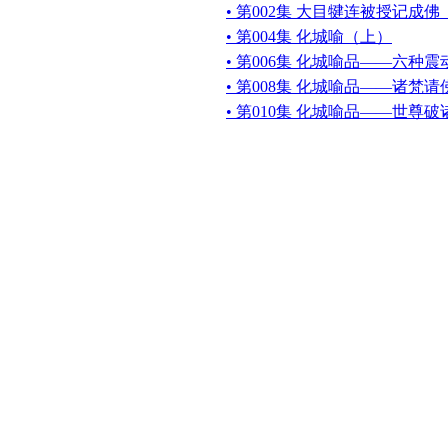
• 第002集 大目犍连被授记成
• 第004集 化城喻（上）
• 第006集 化城喻品——六种震
• 第008集 化城喻品——诸梵
• 第010集 化城喻品——世尊破