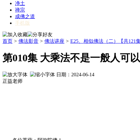
净土
禅宗
成佛之道
手机版
首页
>
佛法影音
>
佛法讲座
>
E25、相似佛法（二）【共121
第010集 大乘法不是一般人可
日期：2024-06-14
正益老师