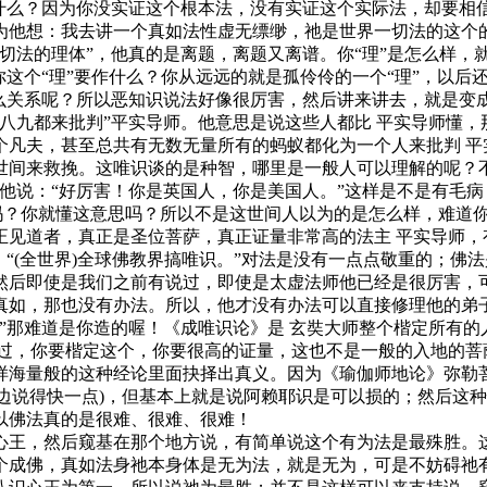
为什么？因为你没实证这个根本法，没有实证这个实际法，却要相
为他想：我去讲一个真如法性虚无缥缈，祂是世界一切法的这个
法的理体”，他真的是离题，离题又离谱。你“理”是怎么样，就一
这个“理”要作什么？你从远远的就是孤伶伶的一个“理”，以后
什么关系呢？所以恶知识说法好像很厉害，然后讲来讲去，就是变
九都来批判”平实导师。他意思是说这些人都比 平实导师懂，
凡夫，甚至总共有无数无量所有的蚂蚁都化为一个人来批判 平
世间来救挽。这唯识谈的是种智，哪里是一般人可以理解的呢？不
ing！”他说：“好厉害！你是英国人，你是美国人。”这样是不是
懂吗？你就懂这意思吗？所以不是这世间人以为的是怎么样，难道
正见道者，真正是圣位菩萨，真正证量非常高的法主 平实导师，
(全世界)全球佛教界搞唯识。”对法是没有一点点敬重的；佛法
然后即使是我们之前有说过，即使是太虚法师他已经是很厉害，
真如，那也没有办法。所以，他才没有办法可以直接修理他的弟
那难道是你造的喔！《成唯识论》是 玄奘大师整个楷定所有的
说过，你要楷定这个，你要很高的证量，这也不是一般的入地的菩
样海量般的这种经论里面抉择出真义。因为《瑜伽师地论》弥勒
这边说得快一点)，但基本上就是说阿赖耶识是可以损的；然后这
以佛法真的是很难、很难、很难！
王，然后窥基在那个地方说，有简单说这个有为法是最殊胜。这
这个成佛，真如法身祂本身体是无为法，就是无为，可是不妨碍祂