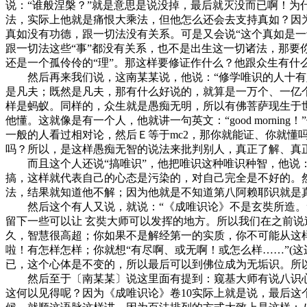
说：“谁般涅槃？”就是意思是说没掉，最后就灭没而已啊！
法，实际上他就是痛恨大乘法，但他怎么还会去支持真如？因
真如没有功德，跟一切法没有关系。可是又会说“这个真如是一切
跟一切法这些“事”都没有关系，也不是出生这一切诸法，那要你
还是一个孤伶伶的“理”。那这样要修证作什么？他跟众生有
然后再来我们说，这南某某说，他说：“修学唯识的人十有八
是凡夫；既然是凡夫，那有什么好说的，就算是一万个、一亿个
样是蚂蚁。同样的，众生就是愚痴无明，所以有佛菩萨现生于
他懂。这就像是有一个人，他就讲一句英文：“good morn
一般的人看过相对论，然后Ｅ等于mc2，那你就能证、你就
吗？所以，是这样愚痴无智的说法来批判别人，真正了解、真
而且这个人还说“搞唯识”，他把唯识这种唯识种智，他说：“
搞，这样就代表自己的心态是污染的，对自己完全是不好的。
法，结果就知道他不解；因为他就是不知道第八阿赖耶识就是
然后这个有人又说，就说：“《成唯识论》不是玄奘所造。”
留下一些可以让 玄奘大师可以发挥的地方。所以我们在之前
久，智慧很高超；你如果不是解经第一的实质，你不可能从这
啦！有怎样怎样；你就想“有尽啊、或无啊！或怎么样……”(
已，这个心体是不变的，所以最后可以到佛位成为无垢识。所
然后至于〔南某某〕说这里面有提到：窥基大师有说八识心
这何以见得呢？因为《成唯识论》卷10实际上就是说，最后