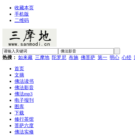
收藏本页
手机版
二维码
热搜：
如来藏
三摩地
陀罗尼
布施
佛菩萨
第一
明心
心经
首页
文摘
佛法读书
佛法影音
佛法mp3
电子报刊
图库
下载
修行茶馆
菩萨六度
佛法实修