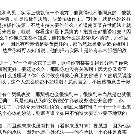
想法和意见，实际上他就每一个地方，他觉得他不能同意的，他就
事情，而是拍板作决策、决策拍板作主。”对啊！就是他说这样
是拍板作决策，不然主持人要作什么？难道南某某在世间法上就
上司来责备，就说：你看这都是下属搞的！把责任都推诿出去？因
什么？你连决策都不知道，连拍板什么定案你也不清楚，那你应
当的；因此有些事情是要负责任的，那当然就是要决策拍板啊！
。然后你就可以知道说，他的抨击实际上是带有非常强烈的敌
之一，写一个释论花了三年，这样你南某某觉得过分吗？你觉
写到更好，要花这么久，那跟你也没有关系啊！因为你又看不
有什么道理吗？你什么时候变得关心真正的佛法了？然后又说这
所以，这个人怎么说都不如理啦！总而言之，不应该随意去干涉
会有个契机改变，那契机也会很快到来，很快到来当然是也就很
经典”，只是他就认为师父所说的“邪教没办法公开宣传”，然
道法了。所以今天能够证悟的，到底大陆有谁？一个一个举出来
这个心体的妙法，到底有谁？如果不怕造大妄语业要下地狱的
，而且他未来也没有打算（看起来没打算）要见道；因为他认
法界的承认，因为他是心外求法——他不承认一个心体是真实