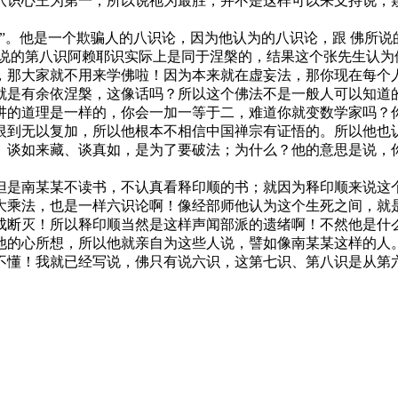
八识心王为第一，所以说祂为最胜；并不是这样可以来支持说，
。他是一个欺骗人的八识论，因为他认为的八识论，跟 佛所说
所说的第八识阿赖耶识实际上是同于涅槃的，结果这个张先生认为
，那大家就不用来学佛啦！因为本来就在虚妄法，那你现在每个
就是有余依涅槃，这像话吗？所以这个佛法不是一般人可以知道
一样的，你会一加一等于二，难道你就变数学家吗？你会good mo
恨到无以复加，所以他根本不相信中国禅宗有证悟的。所以他也
、谈如来藏、谈真如，是为了要破法；为什么？他的意思是说，
是南某某不读书，不认真看释印顺的书；就因为释印顺来说这个
大乘法，也是一样六识论啊！像经部师他认为这个生死之间，就
成断灭！所以释印顺当然是这样声闻部派的遗绪啊！不然他是什
他的心所想，所以他就亲自为这些人说，譬如像南某某这样的人
不懂！我就已经写说，佛只有说六识，这第七识、第八识是从第