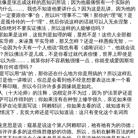
信像是张志成这样的恶知识所说；因为他最痛恨有一个实际的
的什么……。我也不知道他要讲什么？因为这是乱讲。因为他的
定要跟你“事”合，所以叫“理事不二”啊！那你的“理”呢？是
还是孤伶伶的一个“理”，然后你说这样的话就可以入无余涅槃，
成你绝对不要实证佛法，所以这样的人能够信吗？
那如果是这样，这批判是如理的喔，显然不是！这些人全部都
实导师，来诬蔑 平实导师，那又怎样？还是一样愚痴无智，一
会因为今天有一个人他说“我也有看《成唯识论》”，他就会说
有毛病？所以佛法不是儿戏，不是你看过就代表你懂，世界上即使是
你以为你……，就算你好不容易勉强懂一点，你就变成爱因斯坦
有任何道理吗？
是可以用“搞”的，那你还在什么地方你是用搞的？所以这样乱
可是他一讲唯识，你总是会看到他不经意想要表达出来一个看
子释印顺。所以今日许许多多因缘就是如此。
人（十大论师）的注释，说楷定并不为过，因为 护法菩萨还是
萨可以作得到的；你如果没有在种智上修学很久，亲近如来很
菩萨在论里面写说：阿赖耶识，你如果去看的话，就知道有灭
种情况下，玄奘大师还是可以知道说：这只有变化这个名词而
意思是说：窥基是说这个第八阿赖耶识，祂有祂有为的功德；
有许许多多的这些殊胜微妙的功德。所以，当初在解释百法的时