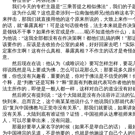
各位菩萨：阿弥陀佛！
我们今天的专栏主题是“三乘菩提之相似佛法”，我们的子题
这为什么呢？这也是牵涉到一位南伽他师兄(他自称这名字)，
来抨击，那我们就直接用他的这个原来所说的，大致上来作一
的话，就“暴露真相”！可是这句话很奇怪，法主本来就是作
是领钱不干事？如果作长官或是作……呢(不知道他作什么) 
为他说：“这我全部都没有在作决策啊！都他们乱搞的啊！”那
该要作的，应该是去收拾办公室的桌椅，好好回家去吧！”实
定案作主啊！这有什么真相、暴露真相？不作主的话才是奇怪
意。
然后现在在说：他认为《成唯识论》要写怎样怎样，要花几个
得说既然是马上要成为佛，怎么可以花那么久；那要花多久跟
懂，你也没有兴趣看，重要的是，你对于佛法是不信受的啊！
个释，是“判教”还是写释？“释”里面有判教就代表写作者他
法主所作的，即使是一般人都一样，这样对自己的道业没有好
然后师父有提到说：“这个大陆就是没有办法容许正法的弘传
快到来。总而言之，这个南某某他说什么？他说我们(那就代表
后“复兴中国佛教与正觉寺没有关系”。那我们就要说，如果
没有关系，大陆到底有谁证悟？证悟，中国祖师从达摩祖师来
人，可以尽量举出来，没有问题。
那最好要举人家名字的时候（如果不是举自己的话），最好
为中国禅宗的见道，不是他要的，也就是他施设了自己个人的