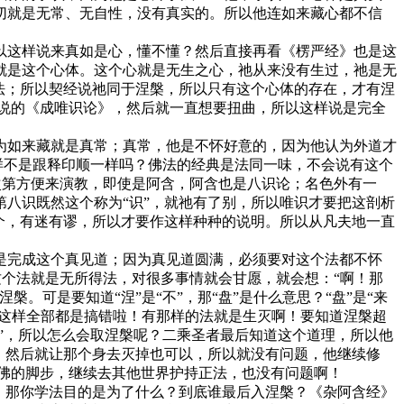
切就是无常、无自性，没有真实的。所以他连如来藏心都不信
这样说来真如是心，懂不懂？然后直接再看《楞严经》也是这
就是这个心体。这个心就是无生之心，祂从来没有生过，祂是无
法；所以契经说祂同于涅槃，所以只有这个心体的存在，才有涅
说的《成唯识论》，然后就一直想要扭曲，所以这样说是完全
如来藏就是真常；真常，他是不怀好意的，因为他认为外道才
样不是跟释印顺一样吗？佛法的经典是法同一味，不会说有这个
次第方便来演教，即使是阿含，阿含也是八识论；名色外有一
第八识既然这个称为“识”，就祂有了别，所以唯识才要把这剖析
个，有迷有谬，所以才要作这样种种的说明。所以从凡夫地一直
完成这个真见道；因为真见道圆满，必须要对这个法都不怀
这个法就是无所得法，对很多事情就会甘愿，就会想：“啊！那
可是要知道“涅”是“不”，那“盘”是什么意思？“盘”是“来
果这样全部都是搞错啦！有那样的法就是生灭啊！要知道涅槃超
”，所以怎么会取涅槃呢？二乘圣者最后知道这个道理，所以他
，然后就让那个身去灭掉也可以，所以就没有问题，他继续修
佛的脚步，继续去其他世界护持正法，也没有问题啊！
，那你学法目的是为了什么？到底谁最后入涅槃？《杂阿含经》