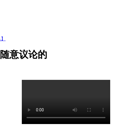
集】
以随意议论的