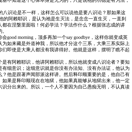
窥基不知道这个心体本身是无为的，只是说祂的功德是有为法，
的八识论是不一样，这样怎么可以说他是要八识论？那如果这
他的阿赖耶识，是认为祂是生灭法，是念念一直生灭，一直刹
人都在涅槃里面啦！何必学法？学法作什么？根据张志成的讲
的。
rning，顶多再加一个say goodbye，这样你就变成英
认为如来藏是外道神我，所以他才分这个三系，大乘三系实际上
你们即使是大乘人都没有我讲得好。他就是这样，摆明了瞧不起
是有阿赖耶识，他讲阿赖耶识，所以他就变成八识论者？要知
是有细意识；这细意识就是你没有办法知、没有办法证，他认为
么？他是跟著声闻部派这样讲。然后释印顺重要的是，他自己有
。如果是释印顺现在在地狱，他如果真能够从地狱出来，他一定
六识分出来的。所以，一个人不要因为自己愚痴无明，不认真读