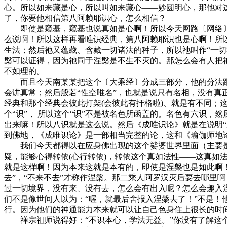
心。所以如来藏是心，所以叫如来藏心——妙圆明心，那他对
了，你要他相信第八阿赖耶识心，怎么相信？
即使是窥基，窥基也说真如是心啊！所以今天网路〔网络〕
么说啊！所以这样再看唯识经典，第八阿赖耶识也是心啊！所
生法；然后祂又蕴藏、含藏一切诸法的种子，所以祂叫作“一
槃可以证得，因为祂同于涅槃是不生不灭的。那怎么会有人把
不如理的。
而且今天南某某把这个〔大乘经〕分成三部分，他的分法跟
会讲真常；然后般若“性空唯名”，也就是说只有名相，没有真
经典和那个经典会彼此打架(会彼此有扞格啦)、就是有不同
个“识”， 所以这个“识”不是被名色所函盖的。名色有六识
出来嘛！所以八识就是这么说。然后《成唯识论》就是在说明
到佛地，《成唯识论》是一部相当完整的论，这和《瑜伽师地
我们今天都得以在应身佛出现的这个娑婆世界里面（主要是
疑，能够心得转依(心行转依)，转依这个真如法性——这真如
就是这样啊！因为本来这就是本有的，即使是涅槃也是如此啊！”
去”，“不来不去”才称作涅槃。那二乘人阿罗汉灭后要去哪里
过一切境界，没有来、没有去，怎么会有出入呢？怎么会趣入涅
们不是像世间人以为：“喔，就最后舍报入涅槃去了！”不是
行。因为他们的神通能力本来就可以让自己色身住上很长的时
禅宗祖师说得好：“不识本心，学法无益。”你没有了解这个