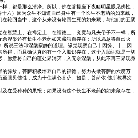
乘。
一样，都是那么清净。所以，佛在菩提座下夜睹明星眼见佛性，
卷十六）因为众生不知道自己身中有一个长生不老药的如来藏，
们在轮回当中，这个从来没有轮回生死的如来藏，与他们的五阴
觉在智慧上、在禅定上、在福德上，究竟与凡夫俗子不一样，所
无余涅槃还有长生不老药如来藏独自存在；所以愿意将自己灭
》所说三法印涅槃寂静的道理。缘觉观察自己十因缘、十二因
观察所得，而且确认真的有一个入胎识存在，这个入胎识就是一切
尽，愿意将自己的蕴处界消灭，入无余涅槃，从此不再三界现身
样的缘故，菩萨积极培养自己的福德，努力去做菩萨的六度万
至眼见佛性，成为十住满心菩萨。如是，菩萨依 佛所教导次
以及在受种种的果报；如果没有这个长生不老药的如来藏存在，