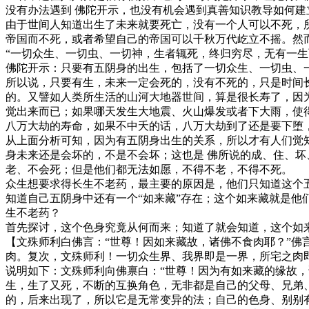
没有办法遇到 佛陀开示，也没有机会遇到真善知识教导如何
由于世间人知道出生了未来就要死亡，没有一个人可以不死，
帝国而不死，或者希望自己的帝国可以千秋万代屹立不摇。然
“一切众生、一切虫、一切神，生者辄死，终归穷尽，无有一生
佛陀开示：只要有五阴身的出生，包括了一切众生、一切虫、
所以说，只要有生，未来一定会死的，没有不死的，只是时间
的。又譬如人类所生活的山河大地器世间，算是很长寿了，因
觉出来而已；如果哪天发生大地震、火山爆发或者下大雨，使
八万大劫的寿命，如果不中夭的话，八万大劫到了还是要下堕
从上面分析可知，因为有五阴身出生的关系，所以才有人们觉
身未来还是会坏的，不是不会坏；这也是 佛所说的成、住、
老、不会死；但是他们都无法如愿，不得不老，不得不死。
众生想要求得长生不老药，最主要的原因是，他们只知道这个
知道自己五阴身中还有一个“如来藏”存在；这个如来藏就是
生不老药？
首先探讨，这个色身究竟从何而来；知道了就会知道，这个如
【文殊师利白佛言：“世尊！因如来藏故，诸佛不食肉耶？”佛
肉。复次，文殊师利！一切众生界、我界即是一界，所宅之肉
说明如下：文殊师利向佛禀白：“世尊！因为有如来藏的缘故，
生，生了又死，不断的互换角色，无非都是自己的父母、兄弟
的，后来出现了，所以它是无常变异的法；自己的色身、别别