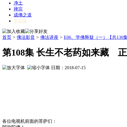
净土
禅宗
成佛之道
手机版
首页
>
佛法影音
>
佛法讲座
>
E06、学佛释疑（一）【共130
第108集 长生不老药如来藏 
日期：2018-07-15
各位电视机前面的菩萨们：