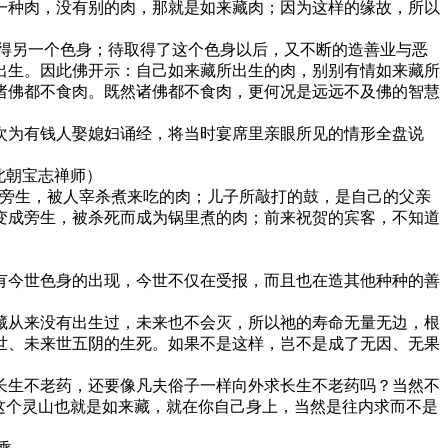
一种肉，没有别的肉，那就是如来藏肉；因为这样的缘故，所以
得另一个色身；待取得了这个色身以后，又不断的造善业与恶
出生。因此佛开示：自己如来藏所出生的肉，别别有情如来藏所
诸佛都不食肉。既然诸佛都不食肉，更何况是远远不及佛的智慧
次为有钱人娶媳妇诵经，将当时宴席里亲眼所见的情形全盘说
北朝宝志禅师）
成旁生，被人宰杀煮来吃的肉；儿子所敲打的鼓，是自己的父亲
变成旁生，被杀死而成为锅里煮的肉；前来祝贺的宾客，不知道
有今世色身的出现，今世不仅在受报，而且也在造其他种种的善
藏从来没有出生过，未来也不会灭，所以祂的寿命无量无边，根
世、未来世五阴的生死。如果不是这样，岂不是成了无因、无果
长生不老药，还要像凡夫俗子一样向外求长生不老药吗？当然不
这个灵山也就是如来藏，就在你自己身上，当然是往内求而不是