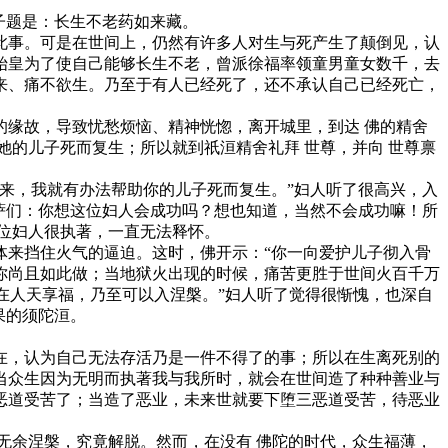
子题是：长生不老药如来藏。
此事。可是在世间上，仍然有许多人对生与死产生了颠倒见，认
始皇为了使自己能够长生不老，曾派徐福率领童男童女数千，去
来、痛不欲生。乃至于有人已经死了，还不承认自己已经死亡，
缘故，导致忧愁烦恼、精神恍惚，离开城里，到达 佛的精舍
的儿子死而复生；所以就到祇洹精舍礼拜 世尊，并向 世尊禀
来，我就有办法帮助你的儿子死而复生。”妇人听了很高兴，入
萨们：你想这位妇人会成功吗？想也知道，当然不会成功嘛！所
位妇人很执著，一直无法释怀。
体来挡住火气的逼迫。这时，佛开示：“你一向爱护儿子彻入骨
你尚且如此做；当地狱火出现的时候，痛苦更胜于世间火百千万
在人天享福，乃至可以入涅槃。”妇人听了觉得很惭愧，也深自
果的须陀洹。
在，认为自己无法存活乃是一件不得了的事；所以在生离死别的
当众生因为无明而执著我与我所时，就会在世间造了种种善业与
恶道受苦了；当造了恶业，未来世就要下堕三恶道受苦，待恶业
无余涅槃，究竟解脱。然而，在没有 佛陀的时代，众生福薄，