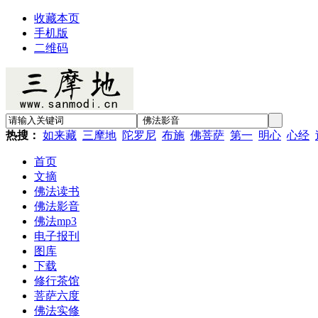
收藏本页
手机版
二维码
热搜：
如来藏
三摩地
陀罗尼
布施
佛菩萨
第一
明心
心经
首页
文摘
佛法读书
佛法影音
佛法mp3
电子报刊
图库
下载
修行茶馆
菩萨六度
佛法实修