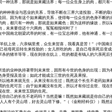
同一种法界，那就是如来藏法界；每一位众生身上的肉，都只有
造的种种善业与恶业的关系，导致不断在三界六道投胎，不断的取
轮回。因为有这个如来藏的关系，使得每一位众生的色身不断的
的肉，都只有一种肉，那就是如来藏色；因为这样的缘故，所以
肉，未来要偿还十六两肉，冤冤相报何时了！
在中国南北朝梁武帝的时候，有一位宝志禅师，他有神通，有一
羊炕上坐，六亲锅里煮，众生来贺喜，我看真是苦！”（中国南
自己祖母死后转生来投胎的；女儿所吃的肉，是自己母亲死后变
宰杀的猪羊等等，现在则坐在炕上，吃的都是有钱人的六亲死后
所造的业种执持著带到未来世，因而有今世的色身的出现；因为
色身受报及造业；如此才能成立三世的生死及果报。
所以祂本来就无生，从来没有出生过；既然这个长生不老药如来
谓的生死可言；由于如来藏没有生死，所以才有你过去世、现在
现在世、未来世五阴的生死。
是你自己的长生不老药吗？当然是嘛！既然如来藏就是你自己的
，人人有个灵山塔，好去灵山塔下修。”（《金刚经科仪》）既然