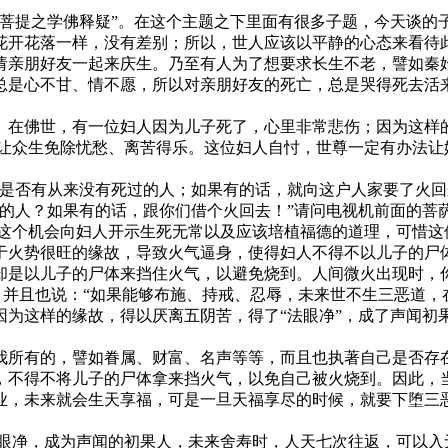
乘菩提之学佛释疑”。在这个主题之下里面有很多子题，今天谈的
花开花落一样，没有差别；所以，世人应该以平静的心态来看待
请亲朋好友一起来庆生。乃至有人为了想要求长生不老，譬如秦
总是心不甘、情不愿，所以对亲朋好友的死亡，总是哭得死去活
。在佛世，有一位妇人因为儿子死了，心里非常悲伤；因为这样的
让众生免除忧愁、离苦得乐。这位妇人自忖，世尊一定有办法让她
问是否有从来没有死过的人；如果有的话，就向这户人家要了火回
亡的人？如果有的话，跟你们借个火回去！”请问电视机前面的菩
著这个机会向妇人开示生死无常以及应该培植福德的道理，可惜这
于火势很旺的缘故，导致火气逼身，使得妇人不得不以儿子的尸
却是以儿子的尸体来挡住火气，以避免烧到。人间微火出现时，
，并且也说：“如果能够布施、持戒、忍辱，未来世不生三恶道，
为这样的缘故，得以厌离五阴苦，得了“法眼净”，成了声闻初
我所有的，譬如眷属、财富、名声等等，而且也执著自己是否存
，不得不将儿子的尸体拿来挡火气，以免自己被火烧到。因此，
业，未来就会生天享福，可是一旦天福享尽的时候，就要下堕三
眼净，成为声闻的初果人，未来舍寿时，人天七次往返，可以入