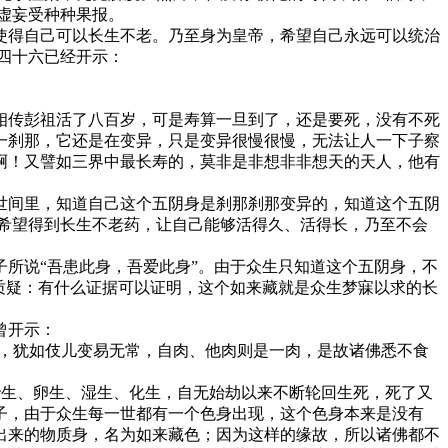
虚妄受种种果报。
使得自己可以长生不老。乃至身为皇帝，希望自己永远可以统治
四十六已经开示：
相传彭祖活了八百岁，可是寿算一旦到了，还是要死，没有不死
一刹那，它还是在变异，只是变异很慢很慢，无法让人一下子察
啊！又譬如三界中最长寿的，莫非是非想非非想天的天人，他有
世间里，知道自己这个五阴身是刹那刹那变异的，知道这个五阴
希望得到长生不老药，让自己能够活得久、活得长，乃至不会
所说“吾患此身，吾爱此身”。由于众生只知道这个五阴身，不
质疑：有什么证据可以证明，这个如来藏就是众生梦寐以求的长
曾开示：
妹，犹如伎儿变易无常，自肉、他肉则是一肉，是故诸佛悉不食
胎生、卵生、湿生、化生，自无始劫以来不断轮回生死，死了又
子，由于众生每一世都有一个色身出现，这个色身本来是没有
出来的物质身，名为如来藏色；因为这样的缘故，所以诸佛都不