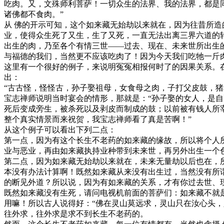
吃肉。又，文殊师利菩萨！一切众生的法界、我的法界，都是
诸佛都不食肉。”
从 佛的开示可知，这个如来藏无始劫以来就在，因为往昔所
业，使得众生死了又生，生了又死，一直无法出离三界六道的
出生的肉，乃至各个有情三世——过去、现在、未来世所出生
与福德的我们，当然更不应该吃肉了！因为今天我们吃牠一斤
这里有一个很好的例子，来说明冤冤相报何时了的因果关系。
出：
“古古怪，怪怪古，孙子娶祖母，女食母之肉，子打父皮鼓，猪
宝志禅师说明当时宴会的情形，那就是：“孙子娶的女人，是
死后变成旁生，被杀死以及剥皮而制成的鼓；以前被有钱人所
整个真实情景而来祝贺，我宝志禅师看了真是苦啊！”
从这个例子可以看出下列二点：
第一点，因为有这个长生不老药的如来藏的缘故，所以将个人
业与恶业，再由如来藏执持业种带到未来世，再另外出生一个
第二点，因为如来藏无始劫以来就在，未来无量劫以后也在，
本没有办法计算啊！既然如来藏从来没有出生过，当然没有所
的断见外道？所以说，因为有如来藏的关系，才有你过去世、
既然如来藏没有生死，请问电视机前面的菩萨们：如来藏不就
用嘛！所以古人说得好：“佛在灵山莫远求，灵山只在汝心头
往外求，往外求是求不到长生不老药的。