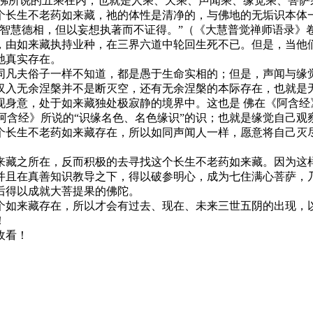
 佛所说的五乘在内，也就是人乘、天乘、声闻乘、缘觉乘、菩萨
个长生不老药如来藏，祂的体性是清净的，与佛地的无垢识本体
来智慧德相，但以妄想执著而不证得。”（《大慧普觉禅师语录》
，由如来藏执持业种，在三界六道中轮回生死不已。但是，当他
祂真实存在。
同凡夫俗子一样不知道，都是愚于生命实相的；但是，声闻与缘
汉入无余涅槃并不是断灭空，还有无余涅槃的本际存在，也就是
现身意，处于如来藏独处极寂静的境界中。这也是 佛在《阿含经
长阿含经》所说的“识缘名色、名色缘识”的识；也就是缘觉自己
个长生不老药如来藏存在，所以如同声闻人一样，愿意将自己灭
来藏之所在，反而积极的去寻找这个长生不老药如来藏。因为这
并且在真善知识教导之下，得以破参明心，成为七住满心菩萨，乃
后得以成就大菩提果的佛陀。
个如来藏存在，所以才会有过去、现在、未来三世五阴的出现，
！
收看！