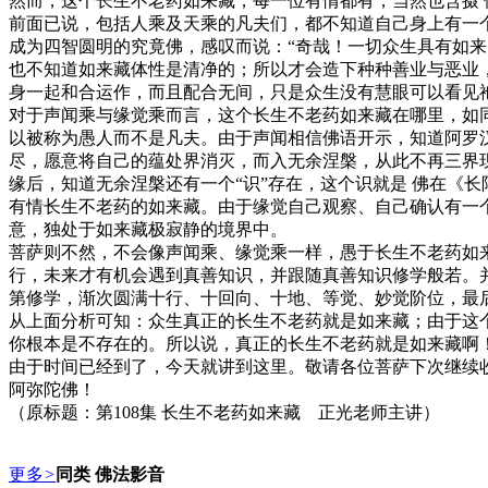
然而，这个长生不老药如来藏，每一位有情都有，当然也含摄
前面已说，包括人乘及天乘的凡夫们，都不知道自己身上有一
成为四智圆明的究竟佛，感叹而说：“奇哉！一切众生具有如
也不知道如来藏体性是清净的；所以才会造下种种善业与恶业
身一起和合运作，而且配合无间，只是众生没有慧眼可以看见
对于声闻乘与缘觉乘而言，这个长生不老药如来藏在哪里，如
以被称为愚人而不是凡夫。由于声闻相信佛语开示，知道阿罗
尽，愿意将自己的蕴处界消灭，而入无余涅槃，从此不再三界
缘后，知道无余涅槃还有一个“识”存在，这个识就是 佛在《
有情长生不老药的如来藏。由于缘觉自己观察、自己确认有一
意，独处于如来藏极寂静的境界中。
菩萨则不然，不会像声闻乘、缘觉乘一样，愚于长生不老药如
行，未来才有机会遇到真善知识，并跟随真善知识修学般若。
第修学，渐次圆满十行、十回向、十地、等觉、妙觉阶位，最
从上面分析可知：众生真正的长生不老药就是如来藏；由于这
你根本是不存在的。所以说，真正的长生不老药就是如来藏啊
由于时间已经到了，今天就讲到这里。敬请各位菩萨下次继续
阿弥陀佛！
（原标题：第108集 长生不老药如来藏 正光老师主讲）
更多
>
同类 佛法影音