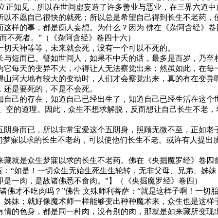
建立正知见，所以在世间虚妄造了许多善业与恶业，在三界六道中
所以不愿自己很快的就死；所以总是希望自己得到长生不老药，
而这样的事，都是痴人妄想。为什么？因为 佛在《杂阿含经》卷
而不死者。”（《杂阿含经》卷四十六）
一切天神等等，未来就会死，没有一个可以不死的。
长与短而已。譬如世间人，如果不中夭的话，最多是百岁，乃至
为它每天的变异不大，小得让人无法察觉出来；然虽如此，在每
得山河大地有较大的变动时，人们才会察觉出来，真的有在变异
，还是要死的，不是不会死。
知自己的存在，知道自己已经出生了，知道自己已经生活在这个
坏、空的道理。因此，众生不想求解脱，反而想让自己长生不老，
五阴身而已，所以非常宝爱这个五阴身，照顾无微不至，正如老子
他们梦寐以求的长生不老药，可以使他们长生不老。或许有人提出
来藏就是众生梦寐以求的长生不老药。佛在《央掘魔罗经》卷四
言：“如是！一切众生无始生死生生轮转，无非父母、兄弟、姊
即是一肉，是故诸佛悉不食肉。”】（《央掘魔罗经》卷四）
诸佛才不吃肉吗？”佛告 文殊师利菩萨：“就是这样子啊！一切
、姊妹；就好像魔术师一样能够变出种种魔术来，众生也是这样
有情的色身，都是同一种肉，没有别的肉，那就是如来藏所变现