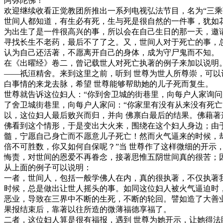
阿弥陀佛！
欢迎继续收看正觉教团所推出一系列电视弘法节目，名为“三
世间人都知道，有生必有死，生与死是很自然的一件事，犹如
为出生了是一件很高兴的事，所以会在自己生日的那一天，邀
寻找长生不老药，最后不了了之。又，世间人对于死亡的事，
认为自己还活著，不愿离开自己的身体，成为守尸鬼而不知。
在《出曜经》卷二，曾记载世人对死亡执著的例子来加以说明
——祇洹精舍。来到这里之前，听到 世尊为世人所尊崇，可以
白事情的来龙去脉，希望 世尊能够帮助她的儿子死而复生。
世尊就告诉这位妇人：“你到舍卫城的街巷里，向每户人家询
了舍卫城街巷里，向每户人家问：“你家里有没有从来没有死
以，这位妇人最后败兴而归，并向 佛禀白最后的结果。佛藉
佛看到这个情形，于是变出大火来，围绕在这个妇人身边；由
髓，宁愿自己身亡而不愿意儿子死亡！然而火气逼来的时候，
倍不可胜数，你又如何自保呢？”当 世尊作了这样微细的开示
悔责，对世间的恩爱不再眷念，接著思惟五阴世间真的很苦；因
从上面的例子可以说明：
一者，世间人，包括一般学佛人在内，真的很执著，不仅执著
时候，总是做出让世人摇头的事。如同这位妇人被火气逼迫时
恶业，导致在三界中不断的生死，不断的轮回。譬如造了大善
果报结束后，靠著以往所造的微薄福德享福了。
二者，这位妇人算是很有福报，遇到 世尊为她开示，让她得法