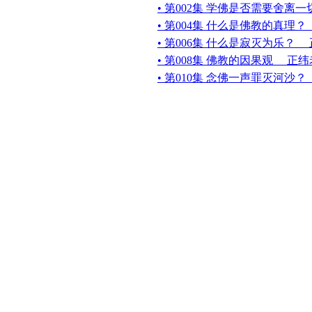
• 第002集 学佛是否需要舍离
• 第004集 什么是佛教的真理
• 第006集 什么是寂灭为乐？
• 第008集 佛教的因果观 正
• 第010集 念佛一声罪灭河沙