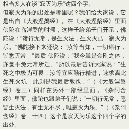
相当多人在谈“寂灭为乐”这四个字。
但寂灭为乐的出处是哪里呢？我们给大家说，它
是出自《大般涅槃经》。在《大般涅槃经》里面
佛陀在临涅槃的时候，这样子给弟子们开示，佛
陀说：“诸行无常，是生灭法，生灭灭已，寂灭为
乐。”佛陀接下来还说：“汝等当知，一切诸行，
皆悉无常。”最后 佛陀说：“我今虽是金刚之体，
亦复不免无常所迁。”所以最后告诉大家说：“生
死之中极为可畏，汝等宜应勤行精进，速求离此
生死火坑，此则是我最后教也。”（《大般涅槃
经》卷三）同样在另外一部经里面，《杂阿含
经》里面，佛陀也跟弟子们说：“一切行无常，悉
皆生灭法，有生无不尽，唯寂灭为乐。”（《杂阿
含经》卷三十四）这个是寂灭为乐这个四个字的
出处。