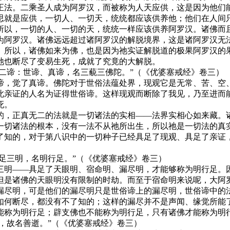
正法。二乘圣人成为阿罗汉，而被称为人天应供，这是因为他们
思就是应供，一切人、一切天，统统都应该供养他；他们在人间
所以，一切的人、一切的天，统统一样应该供养阿罗汉。诸佛而
为阿罗汉。诸佛远远超过诸阿罗汉的解脱境界，这是诸阿罗汉无
。所以，诸佛如来为佛，也是因为祂实证解脱道的极果阿罗汉的
祂也断尽了变易生死，成就了究竟的大解脱。
了二谛：世谛、真谛，名三藐三佛陀。”（《优婆塞戒经》卷三）
谛，觉了真谛。佛陀对于世俗法蕴处界，现观它是无常、苦、空
此亲证的人名为证得世俗谛。这样现观而断除了我见，乃至进而
死。
的，正真无二的法就是一切诸法的实相——法界实相心如来藏。
一切诸法的根本，没有一法不从祂所出生，所以祂是一切法的真
了知的，对于第八识中的一切种子已经具足了现观、具足了亲证
具足三明，名明行足。”（《优婆塞戒经》卷三）
三明——具足了天眼明、宿命明、漏尽明，才能够称为明行足。
但是诸佛的天眼明没有限制的时劫。而至于宿命明来说呢，大阿
漏尽明，可是他们的漏尽明只是世俗谛上的漏尽明，世俗谛中的
如何断尽，都没有不了知的；这样的漏尽并不是声闻、缘觉所能
能称为明行足；辟支佛也不能称为明行足，只有诸佛才能称为明
中，故名善逝。”（《优婆塞戒经》卷三）