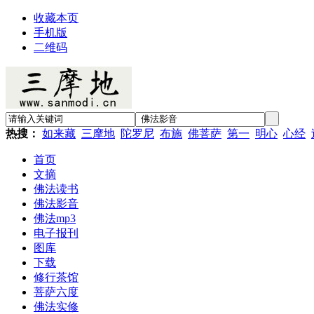
收藏本页
手机版
二维码
热搜：
如来藏
三摩地
陀罗尼
布施
佛菩萨
第一
明心
心经
首页
文摘
佛法读书
佛法影音
佛法mp3
电子报刊
图库
下载
修行茶馆
菩萨六度
佛法实修