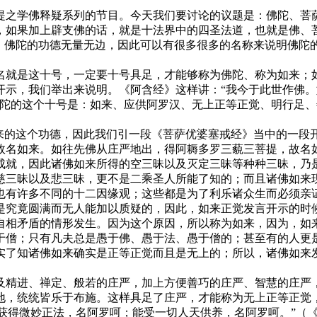
提之学佛释疑系列的节目。今天我们要讨论的议题是：佛陀、菩
，如果加上辟支佛的话，就是十法界中的四圣法道，也就是佛、
容。佛陀的功德无量无边，因此可以有很多很多的名称来说明佛陀
名就是这十号，一定要十号具足，才能够称为佛陀、称为如来；
开示，我们举出来说明。《阿含经》这样讲：“我今于此世作佛
佛陀的这个十号是：如来、应供阿罗汉、无上正等正觉、明行足
来的这个功德，因此我们引一段《菩萨优婆塞戒经》当中的一段
故名如来。如往先佛从庄严地出，得阿耨多罗三藐三菩提，故名
成就，因此诸佛如来所得的空三昧以及灭定三昧等种种三昧，乃
慈三昧以及悲三昧，更不是二乘圣人所能了知的；而且诸佛如来
也有许多不同的十二因缘观；这些都是为了利乐诸众生而必须亲
是究竟圆满而无人能加以质疑的，因此，如来正觉发言开示的时
自相矛盾的情形发生。因为这个原因，所以称为如来，因为，如
于僧；只有凡夫总是愚于佛、愚于法、愚于僧的；甚至有的人更
实了知诸佛如来确实是正等正觉而且是无上的；所以，诸佛如来
及精进、禅定、般若的庄严，加上方便善巧的庄严、智慧的庄严
地，统统皆乐于布施。这样具足了庄严，才能称为无上正等正觉
具足获得微妙正法，名阿罗呵；能受一切人天供养，名阿罗呵。”（