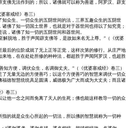
辟支佛无法作到的；所以，诸佛就可以称为善逝，阿罗汉、辟支
优婆塞戒经》卷三）
了知众生、一切众生的五阴世间的法，三界五趣众生的五阴世
，诸佛了知一切国土世界，也就是对于器世间也得以了知究竟；
是说，诸佛了知一切的五阴世间和器世间。
地至解脱地，胜于声闻辟支佛等，是故如来名无上尊。”（《优婆
至最后的位阶成就了无上正等正觉，这样次第的修行。从庄严地
如来地，在在处处所修的种种法，都超胜于声闻阿罗汉，也超胜
善知方便，调伏众生，名调御丈夫。”（《优婆塞戒经》卷三）
足了无量无边的方便善巧；以这个方便善巧的智慧来调伏一切众
佛福德智慧统统具足圆满，威德极为广大而成为大丈夫；而且诸
经》卷三）
以让他一念之间而免离了天人的生死；佛也能这样教导一切的众
所指的就是众生心所起的一切法，所以佛的智慧就称为一切种