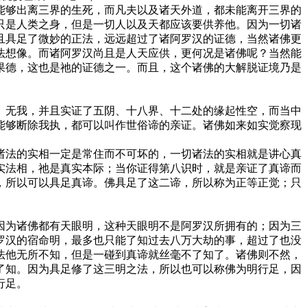
能够出离三界的生死，而凡夫以及诸天外道，都未能离开三界的
只是人类之身，但是一切人以及天都应该要供养他。因为一切诸
且具足了微妙的正法，远远超过了诸阿罗汉的证德，当然诸佛更
法想像。而诸阿罗汉尚且是人天应供，更何况是诸佛呢？当然能
果德，这也是祂的证德之一。而且，这个诸佛的大解脱证境乃是
、无我，并且实证了五阴、十八界、十二处的缘起性空，而当中
能够断除我执，都可以叫作世俗谛的亲证。诸佛如来如实觉察现
诸法的实相一定是常住而不可坏的，一切诸法的实相就是讲心真
实法相，祂是真实本际；当你证得第八识时，就是亲证了真谛而
，所以可以具足真谛。佛具足了这二谛，所以称为正等正觉；只
因为诸佛都有天眼明，这种天眼明不是阿罗汉所拥有的；因为三
罗汉的宿命明，最多也只能了知过去八万大劫的事，超过了也没
法他无所不知，但是一碰到真谛就丝毫不了知了。诸佛则不然，
了知。因为具足修了这三明之法，所以也可以称佛为明行足，因
行足。