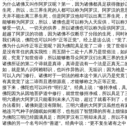
为什么诸佛又叫作阿罗汉呢？第一，因为诸佛都具足获得微妙
生死，所以，出三界生死的人都可以称为阿罗汉。阿罗汉的意
天并不能出离三界生死，但是阿罗汉他却可以出离三界生死，
能够称为阿罗汉，所以，诸佛也是可以称为人天应供，可以称
够受一切人、一切天的供养，所以诸佛也可以称为应供阿罗汉
超越了阿罗汉的功德，因为诸佛不仅断尽了分段的生死，同时
我们再说，佛陀也可以叫作“正等正觉”。经上是这么说：“觉
佛为什么叫作正等正觉呢？因为佛陀具足觉了二谛：觉了世俗
是没有常住的真实我性；而五阴十二处十八界乃是世俗法，如
观，究竟了知世俗谛，所以能够教导众阿罗汉们出离三界的生
诸佛所证的第二个谛就是真谛，真谛是说有一个法是正真无二
如，就是第八识阿赖耶识，也叫作异熟识、无垢识；因为祂是
可以入内门修行。诸佛对于一切法的根本这个第八识乃是究竟
有真觉觉了这二谛而且透彻源底，才能够称之为正等正觉。
接下来，佛陀也可以叫作“明行足”。经典上说：“修持净戒，
佛陀因为从因地菩萨道中修行，就世世修持净戒，所以具足了
明六通的大阿罗汉只能看到未来八万劫，超过了就看不到了，
办法看到，诸佛则是没有限制。三明六通的大阿罗汉虽然也有
祂连习气种子的随眠如何断尽，也包括了智慧障的所有上烦恼
为佛陀三明已经圆满具足；而阿罗汉有三明却未具足，所以不
诸佛的另一个名号叫作“善逝”。经典中说：“更不复生诸有之