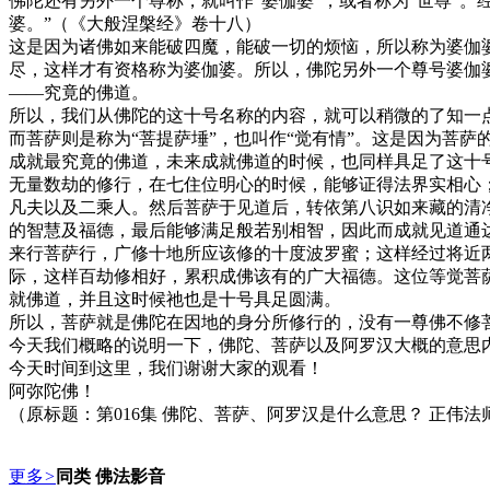
佛陀还有另外一个尊称，就叫作“婆伽婆”，或者称为“世尊”
婆。”（《大般涅槃经》卷十八）
这是因为诸佛如来能破四魔，能破一切的烦恼，所以称为婆伽
尽，这样才有资格称为婆伽婆。所以，佛陀另外一个尊号婆伽
——究竟的佛道。
所以，我们从佛陀的这十号名称的内容，就可以稍微的了知一
而菩萨则是称为“菩提萨埵”，也叫作“觉有情”。这是因为菩
成就最究竟的佛道，未来成就佛道的时候，也同样具足了这十
无量数劫的修行，在七住位明心的时候，能够证得法界实相心
凡夫以及二乘人。然后菩萨于见道后，转依第八识如来藏的清
的智慧及福德，最后能够满足般若别相智，因此而成就见道通
来行菩萨行，广修十地所应该修的十度波罗蜜；这样经过将近
际，这样百劫修相好，累积成佛该有的广大福德。这位等觉菩
就佛道，并且这时候祂也是十号具足圆满。
所以，菩萨就是佛陀在因地的身分所修行的，没有一尊佛不修
今天我们概略的说明一下，佛陀、菩萨以及阿罗汉大概的意思
今天时间到这里，我们谢谢大家的观看！
阿弥陀佛！
（原标题：第016集 佛陀、菩萨、阿罗汉是什么意思？ 正伟法
更多
>
同类 佛法影音