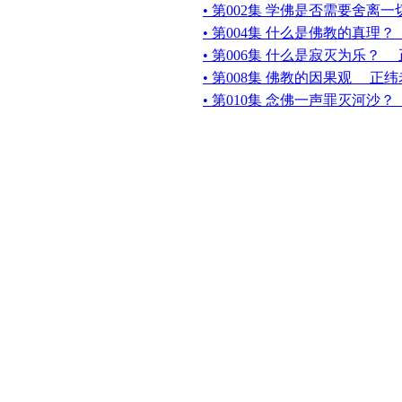
• 第002集 学佛是否需要舍离
• 第004集 什么是佛教的真理
• 第006集 什么是寂灭为乐？
• 第008集 佛教的因果观 正
• 第010集 念佛一声罪灭河沙