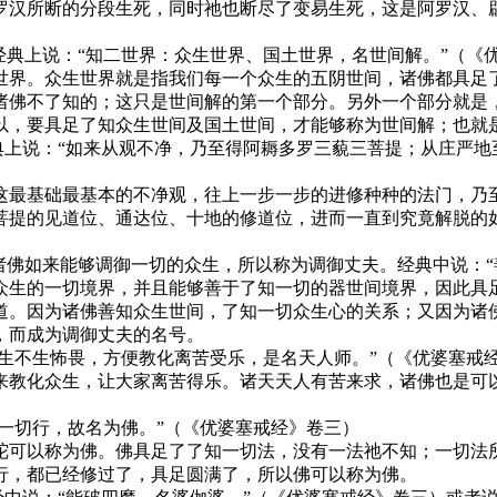
罗汉所断的分段生死，同时祂也断尽了变易生死，这是阿罗汉、
经典上说：“知二世界：众生世界、国土世界，名世间解。”（《
世界。众生世界就是指我们每一个众生的五阴世间，诸佛都具足
诸佛不了知的；这只是世间解的第一个部分。另外一个部分就是
以，要具足了知众生世间及国土世间，才能够称为世间解；也就
经典上说：“如来从观不净，乃至得阿耨多罗三藐三菩提；从庄严
这最基础最基本的不净观，往上一步一步的进修种种的法门，乃
菩提的见道位、通达位、十地的修道位，进而一直到究竟解脱的
诸佛如来能够调御一切的众生，所以称为调御丈夫。经典中说：“
众生的一切境界，并且能够善于了知一切的器世间境界，因此具
道。因为诸佛善知众生世间，了知一切众生心的关系；又因为诸
，而成为调御丈夫的名号。
众生不生怖畏，方便教化离苦受乐，是名天人师。”（《优婆塞戒
来教化众生，让大家离苦得乐。诸天天人有苦来求，诸佛也是可
及一切行，故名为佛。”（《优婆塞戒经》卷三）
陀可以称为佛。佛具足了了知一切法，没有一法祂不知；一切法
行，都已经修过了，具足圆满了，所以佛可以称为佛。