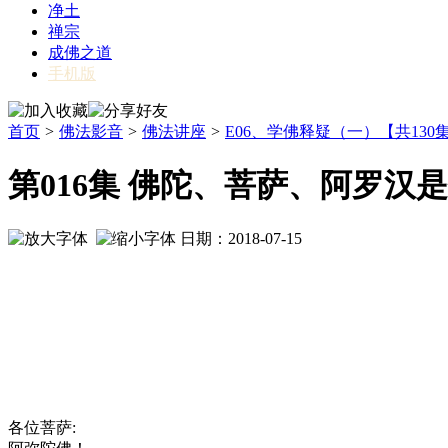
净土
禅宗
成佛之道
手机版
首页
>
佛法影音
>
佛法讲座
>
E06、学佛释疑（一）【共130
第016集 佛陀、菩萨、阿罗汉
日期：2018-07-15
各位菩萨: