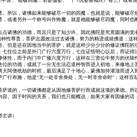
。经中说：“能破四魔，名婆伽婆。”（《优婆塞戒经》卷三）或者
婆。所以，诸佛如来能够破尽一切的四魔，也就是说，能够破尽
婆，或者另外一个称号叫作怖魔，就是祂能够破尽四魔，同时也
点点诸佛的功德，而且只是了知少许。因此佛陀是究竟圆满的觉
萨的种性尊贵，菩萨志愿效法过去诸佛，努力的精进成就佛道；这
号。但是还在因地当中的菩萨，就是这样少分少分的修证佛陀的
；七住位之前是外门广行六度万行，七住证悟明心以后，而证得
净体性，而于内门中广修六度万行，这样在三贤位中努力的伏除
达位的功德，成就了一分无生法忍道种智而进入初地，来修地上
两大阿僧祇劫的时程，最后满足了十地心，蒙佛加持灌顶而进入
萨广行布施，他是“无一处非舍身处，无一时非舍命时”；这样百
菩萨道的，一切诸佛都是从因地修菩萨行而成就这项的果德。所
内容。因于时间的关系，我们也只能概说，如果大家有因缘的话
师主讲）