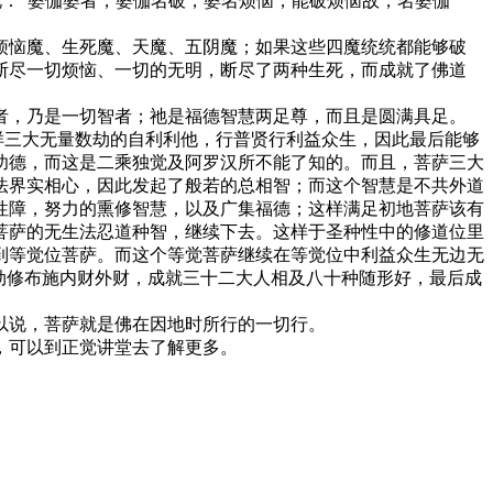
说：“婆伽婆者，婆伽名破，婆名烦恼，能破烦恼故，名婆伽
烦恼魔、生死魔、天魔、五阴魔；如果这些四魔统统都能够破
断尽一切烦恼、一切的无明，断尽了两种生死，而成就了佛道
者，乃是一切智者；祂是福德智慧两足尊，而且是圆满具足。
样三大无量数劫的自利利他，行普贤行利益众生，因此最后能够
功德，而这是二乘独觉及阿罗汉所不能了知的。而且，菩萨三大
法界实相心，因此发起了般若的总相智；而这个智慧是不共外道
性障，努力的熏修智慧，以及广集福德；这样满足初地菩萨该有
菩萨的无生法忍道种智，继续下去。这样于圣种性中的修道位里
到等觉位菩萨。而这个等觉菩萨继续在等觉位中利益众生无边无
劫修布施内财外财，成就三十二大人相及八十种随形好，最后成
以说，菩萨就是佛在因地时所行的一切行。
，可以到正觉讲堂去了解更多。