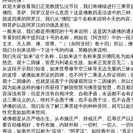
阿弥陀佛！
欢迎大家收看我们正觉教团弘法节目，我们将继续进行三乘菩
佛陀、菩萨、阿罗汉是什么意思？这是佛教四圣法道中的三种
脱道四果的阿罗汉。我们从“佛陀”这个名称来说明今天的内
明菩萨以及阿罗汉的功德及差别。
一般来说，我们都是用佛陀的十号来说明，这是因为诸佛的通
常看到经典中提到这十号的名称，例如在《阿含经》中的一段
丈夫、天人师、佛、世尊。”（《杂阿含经》卷十四）所以，
我们分别来说明一下这十号的内涵，简略的来说明。
我们先说“如来”这个名称，以如来这个名称来显示佛陀名为如
慈悲、观十二因缘，皆悉为利诸众生故。如来正觉发言无二，
从这段开示我们知道，如来世尊修学空三昧等无边无量的三昧
的道理，诸佛如来所证的四禅，也不同于二乘圣人所证得的；
观十二因缘的，也就是说基于十因缘观而说十二因缘的，所以
因为如来这样的修行而获得了解脱智慧与佛菩提智慧，而且都
容深浅有异；但是并没有自相冲突、自相矛盾，永远都不会有
达三乘法义的人，绝对不会愚于佛，也不会愚于法，也不会愚
谤佛的说法。我们应当了解三乘菩提中的种种异同，就可以如
性究竟如如而来世间。
诸佛都是从庄严地出生。从布施庄严、持戒庄严、忍辱庄严以
要百劫修相好，专作布施，内财外财，一切时、一切人、一切
再说，如来也可以称为“应供”、“阿罗汉”。如经典中说：“