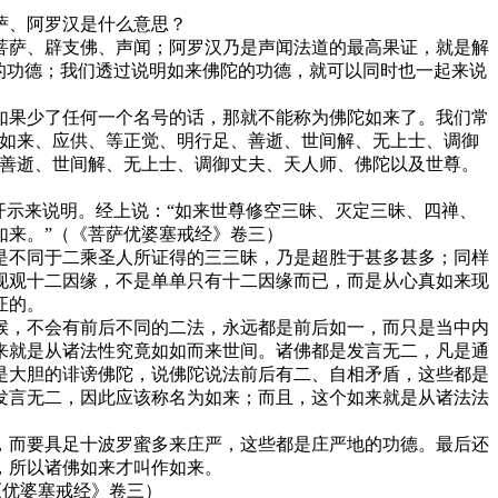
萨、阿罗汉是什么意思？
菩萨、辟支佛、声闻；阿罗汉乃是声闻法道的最高果证，就是解
的功德；我们透过说明如来佛陀的功德，就可以同时也一起来说
如果少了任何一个名号的话，那就不能称为佛陀如来了。我们常
。如来、应供、等正觉、明行足、善逝、世间解、无上士、调御
、善逝、世间解、无上士、调御丈夫、天人师、佛陀以及世尊。
开示来说明。经上说：“如来世尊修空三昧、灭定三昧、四禅、
如来。”（《菩萨优婆塞戒经》卷三）
是不同于二乘圣人所证得的三三昧，乃是超胜于甚多甚多；同样
现观十二因缘，不是单单只有十二因缘而已，而是从心真如来现
证的。
候，不会有前后不同的二法，永远都是前后如一，而只是当中内
来就是从诸法性究竟如如而来世间。诸佛都是发言无二，凡是通
是大胆的诽谤佛陀，说佛陀说法前后有二、自相矛盾，这些都是
发言无二，因此应该称名为如来；而且，这个如来就是从诸法法
，而要具足十波罗蜜多来庄严，这些都是庄严地的功德。最后还
，所以诸佛如来才叫作如来。
《优婆塞戒经》卷三）