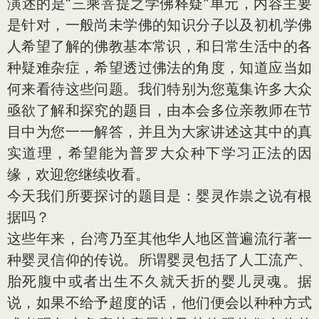
演述的是“三乘菩提之学佛释疑”单元，内容主要
是针对，一般尚未学佛的知识分子以及初机学佛
人希望了解的佛教基本常识，和日常生活中的各
种疑难杂症，希望透过佛法的角度，知道应当如
何来看待这些问题。我们特别为您蒐集许多大众
亟欲了解和探究的题目，由本会多位亲教师在节
目中为您一一解答，并且为大家讲述这其中的真
实道理，希望能为普罗大众种下学习正法的因
缘，欢迎您继续收看。
今天我们所要探讨的题目是：婴灵作祟之说有根
据吗？
这些年来，台湾乃至其他华人地区普遍流行著一
种婴灵信仰的传说。所谓婴灵包括了人工流产、
胎死腹中或者出生不久就夭折的婴儿灵魂。据
说，如果不给予超度的话，他们便会以种种方式