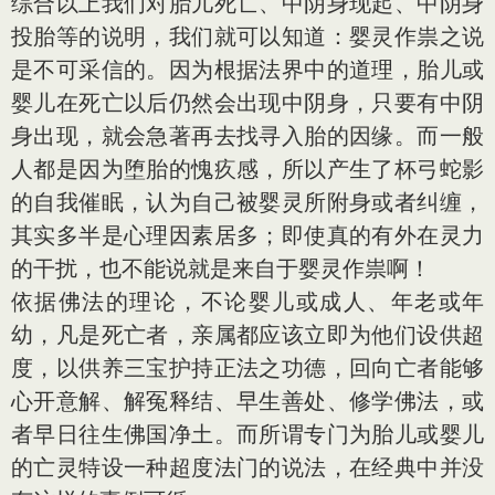
综合以上我们对胎儿死亡、中阴身现起、中阴身
投胎等的说明，我们就可以知道：婴灵作祟之说
是不可采信的。因为根据法界中的道理，胎儿或
婴儿在死亡以后仍然会出现中阴身，只要有中阴
身出现，就会急著再去找寻入胎的因缘。而一般
人都是因为堕胎的愧疚感，所以产生了杯弓蛇影
的自我催眠，认为自己被婴灵所附身或者纠缠，
其实多半是心理因素居多；即使真的有外在灵力
的干扰，也不能说就是来自于婴灵作祟啊！
依据佛法的理论，不论婴儿或成人、年老或年
幼，凡是死亡者，亲属都应该立即为他们设供超
度，以供养三宝护持正法之功德，回向亡者能够
心开意解、解冤释结、早生善处、修学佛法，或
者早日往生佛国净土。而所谓专门为胎儿或婴儿
的亡灵特设一种超度法门的说法，在经典中并没