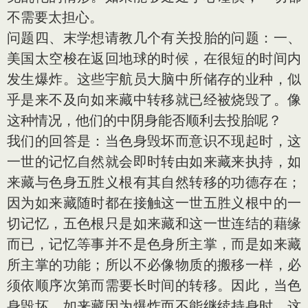
不需要太担心。
问题四、末学想请教几个有关投胎的问题：一、
美国太空梭在返回地球的时候，在很短的时间内
发生爆炸。这些宇航员大脑中所储存的业种，似
乎是来不及向如来藏中转移就已经被烧毁了。像
这种情况，他们的中阴身能否顺利去投胎呢？
我们的回答是：当色身毁坏而意识不现起时，这
一世的记忆自然就会即时转由如来藏来执持，如
来藏与色身五胜义根有其自然转移的功德存在；
因为如来藏随时都在接触这一世五胜义根中的一
切记忆，五色根只是如来藏和这一世连结的藉缘
而已，记忆等事并不是色身所主掌，而是如来藏
所主掌的功能；所以不必像物质的搬移一样，必
须依顺序次第而需要长时间的转移。因此，当色
身毁坏，如来藏因为爆炸而不能继续持身时，这