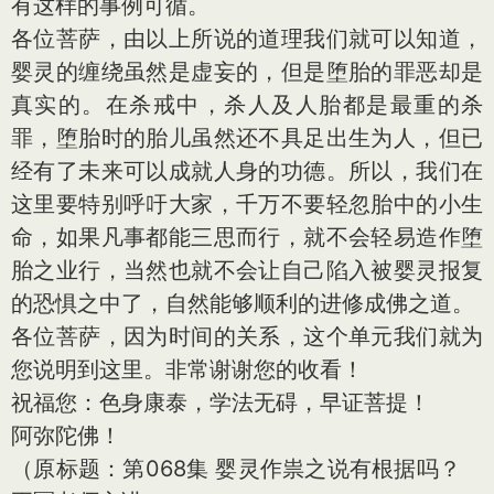
有这样的事例可循。
各位菩萨，由以上所说的道理我们就可以知道，
婴灵的缠绕虽然是虚妄的，但是堕胎的罪恶却是
真实的。在杀戒中，杀人及人胎都是最重的杀
罪，堕胎时的胎儿虽然还不具足出生为人，但已
经有了未来可以成就人身的功德。所以，我们在
这里要特别呼吁大家，千万不要轻忽胎中的小生
命，如果凡事都能三思而行，就不会轻易造作堕
胎之业行，当然也就不会让自己陷入被婴灵报复
的恐惧之中了，自然能够顺利的进修成佛之道。
各位菩萨，因为时间的关系，这个单元我们就为
您说明到这里。非常谢谢您的收看！
祝福您：色身康泰，学法无碍，早证菩提！
阿弥陀佛！
（原标题：第068集 婴灵作祟之说有根据吗？