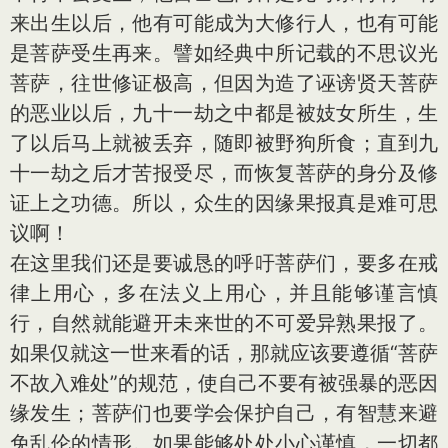
来出生以后，他有可能成为大修行人，也有可能
是菩萨受生再来。譬如经典中所记载的不思议光
菩萨，往世修证极高，但因为造了诬谤贤天菩萨
的恶业以后，九十一劫之中都是被妓女所生，生
了以后马上就被丢弃，随即被野狗所食；直到九
十一劫之后才苦报受尽，而恢复菩萨的身分及修
证上之功德。所以，众生的因缘果报真是难可思
议啊！
在这里我们还是要诚恳的呼吁菩萨们，要多在戒
律上用心，多在法义上用心，并且能够谨言慎
行，自然就能避开未来世的不可爱异熟果报了。
如果仅就这一世来看的话，那就应该要遵循“菩萨
不故入难处”的规范，使自己不要有被强暴的恶因
缘发生；菩萨们也要学会保护自己，有智慧来避
免乱伦的情形。如果能够处处小心谨慎，一切都