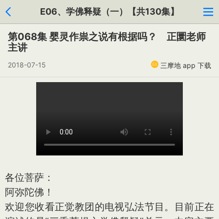
E06、学佛释疑（一）【共130集】
第068集 婴灵作祟之说有根据吗？ 正圜老师
主讲
2018-07-15
三摩地 app 下载
各位菩萨：
阿弥陀佛！
欢迎您收看正觉教团的电视弘法节目。目前正在