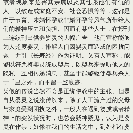
或者现象来危害其亲属以及其他跟他们有仇的
人，以致造成家庭不安、社会恐惧等等，这都是
由于节育、未婚怀孕或非婚怀孕等风气所带给人
们的精神压力和负担。因而有某些人士，在报刊
上连续刊出供养婴灵的大幅广告，他们宣称能够
为人超度婴灵，排解人们因婴灵而造成的困扰问
题，并引《长寿经》作为证明。又有人宣称，能
够以符咒将婴灵练成婴兵，以婴兵来探听他人的
隐私，互相传递消息，甚至于能够驱使婴兵杀人
于千里之外，而不留一丝痕迹。
类似的传说当然不会是正统佛教中的主张。但是
自从婴灵之说流传以来，除了人工流产过的父母
与家庭受到困扰之外，一般人在遇到物质或者精
神上的突发状况时，也总会疑神疑鬼，认为是婴
灵在作祟；好像在我们的生活之中，到处都有婴