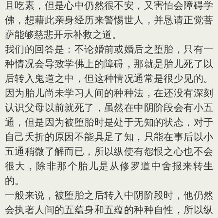
且吃素，但是心中仍然很不安，又害怕会障碍学
佛，想藉此亲身经历来警惕世人，并恳请正觉菩
萨能够慈悲开示补救之道。
我们的回答是：不论婚前或婚后之堕胎，只有一
种情况会导致学佛上的障碍，那就是胎儿死了以
后转入鬼道之中，但这种情况通常是很少见的。
因为胎儿尚未学习人间的种种法，在还没有深刻
认识父母以前就死了，虽然在中阴阶段会有小五
通，但是因为被堕胎时是处于无知的状态，对于
自己夭折的原因不能具足了知，只能在事后以小
五通稍微了解而已，所以纵使有怨恨之心也不会
很大，除非那个胎儿是从修罗道中舍报来转生
的。
一般来说，被堕胎之后转入中阴阶段时，他仍然
会执著人间的五蕴身和五蕴的种种自性，所以纵