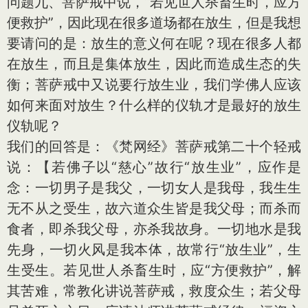
问题九、菩萨戒中说，“若见世人杀畜生时，应方
便救护”，因此现在很多道场都在放生，但是我想
要请问的是：放生的意义何在呢？现在很多人都
在放生，而且是集体放生，因此而造成生态的失
衡；菩萨戒中又说要行放生业，我们学佛人应该
如何来面对放生？什么样的仪轨才是最好的放生
仪轨呢？
我们的回答是：《梵网经》菩萨戒第二十个轻戒
说：【若佛子以“慈心”故行“放生业”，应作是
念：一切男子是我父，一切女人是我母，我生生
无不从之受生，故六道众生皆是我父母；而杀而
食者，即杀我父母，亦杀我故身。一切地水是我
先身，一切火风是我本体，故常行“放生业”，生
生受生。若见世人杀畜生时，应“方便救护”，解
其苦难，常教化讲说菩萨戒，救度众生；若父母