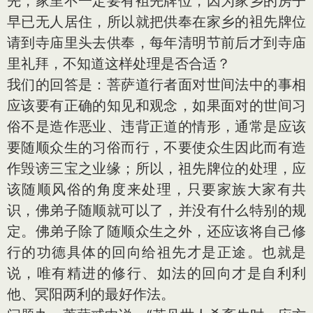
先，家里不一定要有袓先牌位，因为家乡的房子
早已无人居住，所以就把供奉在家乡的袓先牌位
请到寺庙里头去供奉，每年清明节前后才到寺庙
里礼拜，不知道这样处理是否合适？
我们的回答是：菩萨道行者面对世间法中的事相
应该要有正确的知见和观念，如果面对的世间习
俗不是造作恶业、违背正道的情形，通常是应该
要随顺众生的习俗而行，不要使众生因此而有造
作毁谤三宝之业缘；所以，祖先牌位的处理，应
该随顺风俗的角度来处理，只要家族大家有共
识，佛弟子随顺就可以了，并没有什么特别的规
定。佛弟子除了随顺众生之外，还应该将自己修
行的功德具体的回向给祖先才是正途。也就是
说，唯有精进的修行、如法的回向才是自利利
他、冥阳两利的最好作法。