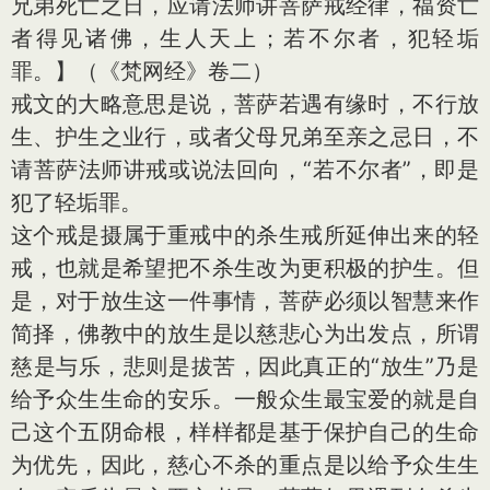
兄弟死亡之日，应请法师讲菩萨戒经律，福资亡
者得见诸佛，生人天上；若不尔者，犯轻垢
罪。】（《梵网经》卷二）
戒文的大略意思是说，菩萨若遇有缘时，不行放
生、护生之业行，或者父母兄弟至亲之忌日，不
请菩萨法师讲戒或说法回向，“若不尔者”，即是
犯了轻垢罪。
这个戒是摄属于重戒中的杀生戒所延伸出来的轻
戒，也就是希望把不杀生改为更积极的护生。但
是，对于放生这一件事情，菩萨必须以智慧来作
简择，佛教中的放生是以慈悲心为出发点，所谓
慈是与乐，悲则是拔苦，因此真正的“放生”乃是
给予众生生命的安乐。一般众生最宝爱的就是自
己这个五阴命根，样样都是基于保护自己的生命
为优先，因此，慈心不杀的重点是以给予众生生