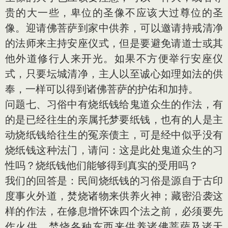
贵的大一些，卑位的圣像不应该大过尊位的圣
像。迎请佛菩萨到家中供养，可以邀请持戒清净
的法师来主持安座仪式，但是要避免请道士或其
他外道修行人来开光。如果不方便举行安座仪
式，只要坛城清净，主人以至诚心如理如法的供
奉，一样可以得到诸佛菩萨的护佑和加持。
问题七、习俗中有烧纸钱给鬼道众生的作法，有
的是已经往生的亲属托梦要纸钱，也有的人是主
动烧纸钱给往生的冤亲债主，可是经中似乎没有
烧纸钱这种法门，请问：这是此处鬼道众生的习
性吗？烧纸钱他们能够得到真实的受用吗？
我们的回答是：民间烧纸钱的习俗是源自于古印
度事火外道，焚烧诸物来供养火神；藏密沿袭这
样的作法，在修息增怀诛四个法之前，必须要先
作火供，焚烧各种东西来供养诸佛菩萨及诸天