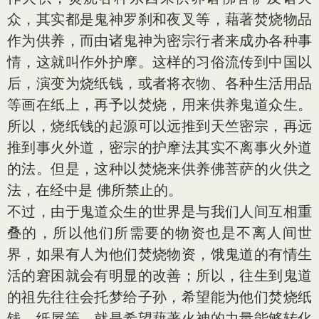
众，其实都是鬼神罗刹和夜叉等，藉著焚烧物品
作为供养，而由诸鬼神为密宗行者来成办各种事
情，这就叫作外护摩。这样的习俗流传到中国以
后，演变为烧纸钱，或者将衣物、各种生活用品
等画在纸上，再予以焚烧，用来供养鬼道众生。
所以，烧纸钱的起源可以远推到天竺密宗，再远
推到事火外道，密宗的护摩法其实不离事火外道
的法。但是，这种以焚烧来供养佛菩萨的火供之
法，在经中是 佛所禁止的。
不过，由于鬼道众生的世界是与我们人间互相重
叠的，所以他们所需要的物资也是不离人间世
界，如果有人为他们焚烧物资，饿鬼道的有情生
活的窘困就会有明显的改善；所以，往生到鬼道
的祖先往往会托梦给子孙，希望能为他们焚烧纸
钱、纸屋等，就是希望藉著火神的力量能够转化