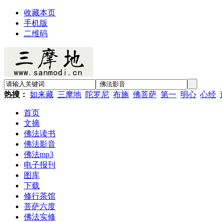
收藏本页
手机版
二维码
热搜：
如来藏
三摩地
陀罗尼
布施
佛菩萨
第一
明心
心经
首页
文摘
佛法读书
佛法影音
佛法mp3
电子报刊
图库
下载
修行茶馆
菩萨六度
佛法实修