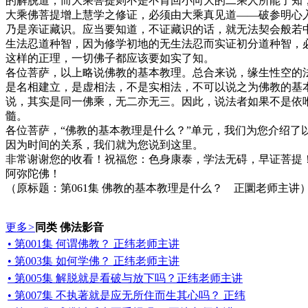
的解脱道，而大乘菩提则不是不肯回小向大的二乘人所能了知
大乘佛菩提增上慧学之修证，必须由大乘真见道——破参明心
乃是亲证藏识。应当要知道，不证藏识的话，就无法契会般若
生法忍道种智，因为修学初地的无生法忍而实证初分道种智，
这样的正理，一切佛子都应该要如实了知。
各位菩萨，以上略说佛教的基本教理。总合来说，缘生性空的
是名相建立，是虚相法，不是实相法，不可以说之为佛教的基
说，其实是同一佛乘，无二亦无三。因此，说法者如果不是依
髓。
各位菩萨，“佛教的基本教理是什么？”单元，我们为您介绍
因为时间的关系，我们就为您说到这里。
非常谢谢您的收看！祝福您：色身康泰，学法无碍，早证菩提
阿弥陀佛！
（原标题：第061集 佛教的基本教理是什么？ 正圜老师主讲
更多
>
同类 佛法影音
• 第001集 何谓佛教？ 正纬老师主讲
• 第003集 如何学佛？ 正纬老师主讲
• 第005集 解脱就是看破与放下吗？正纬老师主讲
• 第007集 不执著就是应无所住而生其心吗？ 正纬