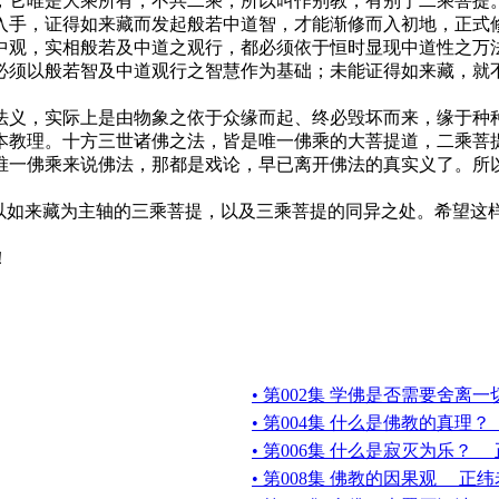
，它唯是大乘所有，不共二乘，所以叫作别教，有别于二乘菩提
入手，证得如来藏而发起般若中道智，才能渐修而入初地，正式
中观，实相般若及中道之观行，都必须依于恒时显现中道性之万
必须以般若智及中道观行之智慧作为基础；未能证得如来藏，就
法义，实际上是由物象之依于众缘而起、终必毁坏而来，缘于种
本教理。十方三世诸佛之法，皆是唯一佛乘的大菩提道，二乘菩
唯一佛乘来说佛法，那都是戏论，早已离开佛法的真实义了。所
了以如来藏为主轴的三乘菩提，以及三乘菩提的同异之处。希望这
！
）
• 第002集 学佛是否需要舍离
• 第004集 什么是佛教的真理
• 第006集 什么是寂灭为乐？
• 第008集 佛教的因果观 正