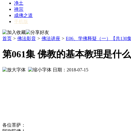
净土
禅宗
成佛之道
手机版
首页
>
佛法影音
>
佛法讲座
>
E06、学佛释疑（一）【共130
第061集 佛教的基本教理是什
日期：2018-07-15
各位菩萨：