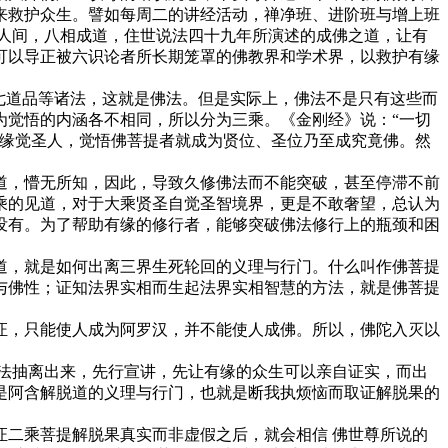
来救护众生。譬如每周二的讲经活动，禅净班、进阶班与增上班
人间，八相成道，住世说法四十九年所演述的成佛之道，让有
可以导正被六识论者所长期笼罩的佛教界和学术界，以救护有缘
七道品等诸法，这就是佛法。但是实际上，佛法不是只有这些而
为觉悟的内涵各不相同，所以分为三乘。《金刚经》说：“一切
为缘觉圣人，觉悟佛菩提者就成为贤位、圣位乃至成究竟佛。然
道，懵无所知，因此，导致久修佛法而不能突破，甚至停滞不前
乘的见道，对于大乘贤圣自觉圣智境界，更是不敢奢望，总认为
没有。为了帮助有缘的修行者，能够突破佛法修行上的瓶颈和困
道，就是如何出离三界生死轮回的义理与行门。什么叫作佛菩提
与佛性；证知法界实相而生起法界实相智慧的方法，就是佛菩提
证，只能使人成为阿罗汉，并不能使人成佛。所以，佛陀入灭以
法抽离出来，先行宣讲，先让有缘的众生可以亲自证实，而出
是阿含解脱道的义理与行门，也就是断我执烦恼而取证解脱果的
二乘菩提解脱果真实而非虚假之后，就会相信 佛世尊所说的