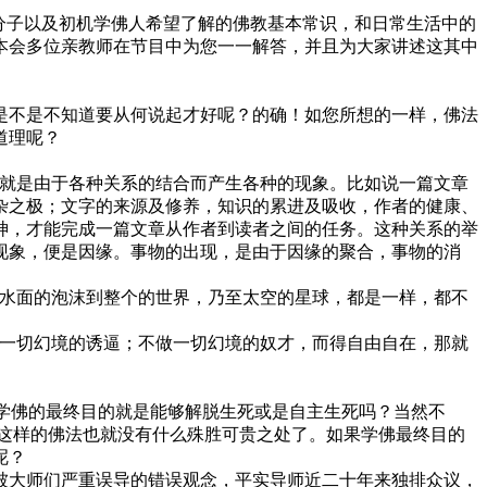
分子以及初机学佛人希望了解的佛教基本常识，和日常生活中的
本会多位亲教师在节目中为您一一解答，并且为大家讲述这其中
是不是不知道要从何说起才好呢？的确！如您所想的一样，佛法
道理呢？
也就是由于各种关系的结合而产生各种的现象。比如说一篇文章
杂之极；文字的来源及修养，知识的累进及吸收，作者的健康、
神，才能完成一篇文章从作者到读者之间的任务。这种关系的举
现象，便是因缘。事物的出现，是由于因缘的聚合，事物的消
个水面的泡沫到整个的世界，乃至太空的星球，都是一样，都不
受一切幻境的诱逼；不做一切幻境的奴才，而得自由自在，那就
？学佛的最终目的就是能够解脱生死或是自主生死吗？当然不
这样的佛法也就没有什么殊胜可贵之处了。如果学佛最终目的
呢？
被大师们严重误导的错误观念，平实导师近二十年来独排众议，