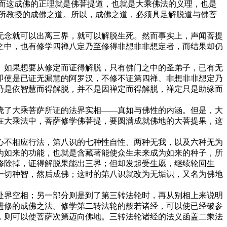
而这成佛的正理就是佛菩提道，也就是大乘佛法的义理，也是
所教授的成佛之道。所以，成佛之道，必须具足解脱道与佛菩
无念就可以出离三界，就可以解脱生死。然而事实上，声闻菩提
之中，也有修学四禅八定乃至修得非想非非想定者，而结果却仍
。如果想要从修定而证得解脱，只有佛门之中的圣弟子，已有无
即使是已证无漏慧的阿罗汉，不修不证第四禅、非想非非想定乃
乃是依智慧而得解脱，并不是因禅定而得解脱，禅定只是助缘而
晓了大乘菩萨所证的法界实相——真如与佛性的内涵。但是，大
在大乘法中，菩萨修学佛菩提，要圆满成就佛地的大菩提果，这
心不相应行法，第八识的七种性自性、两种无我，以及六种无为
为如来的功能，也就是含藏著能使众生未来成为如来的种子，所
修除掉，证得解脱果能出三界；但却发起受生愿，继续轮回生
一切种智，然后成佛；这时的第八识就改为无垢识，又名为佛地
处界空相；另一部分则是到了第三转法轮时，再从别相上来说明
进修的成佛之法。修学第二转法轮的般若诸经，可以使已经破参
，则可以使菩萨次第迈向佛地。三转法轮诸经的法义函盖二乘法