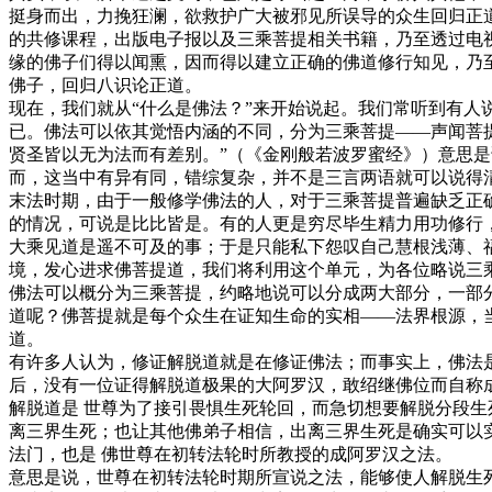
挺身而出，力挽狂澜，欲救护广大被邪见所误导的众生回归正
的共修课程，出版电子报以及三乘菩提相关书籍，乃至透过电
缘的佛子们得以闻熏，因而得以建立正确的佛道修行知见，乃
佛子，回归八识论正道。
现在，我们就从“什么是佛法？”来开始说起。我们常听到有
已。佛法可以依其觉悟内涵的不同，分为三乘菩提——声闻菩
贤圣皆以无为法而有差别。”（《金刚般若波罗蜜经》）意思
而，这当中有异有同，错综复杂，并不是三言两语就可以说得
末法时期，由于一般修学佛法的人，对于三乘菩提普遍缺乏正
的情况，可说是比比皆是。有的人更是穷尽毕生精力用功修行
大乘见道是遥不可及的事；于是只能私下怨叹自己慧根浅薄、
境，发心进求佛菩提道，我们将利用这个单元，为各位略说三
佛法可以概分为三乘菩提，约略地说可以分成两大部分，一部
道呢？佛菩提就是每个众生在证知生命的实相——法界根源，
道。
有许多人认为，修证解脱道就是在修证佛法；而事实上，佛法
后，没有一位证得解脱道极果的大阿罗汉，敢绍继佛位而自称
解脱道是 世尊为了接引畏惧生死轮回，而急切想要解脱分段
离三界生死；也让其他佛弟子相信，出离三界生死是确实可以
法门，也是 佛世尊在初转法轮时所教授的成阿罗汉之法。
意思是说，世尊在初转法轮时期所宣说之法，能够使人解脱生