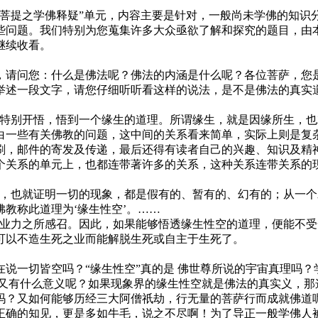
乘菩提之学佛释疑”单元，内容主要是针对，一般尚未学佛的知识
些问题。我们特别为您蒐集许多大众亟欲了解和探究的题目，由
继续收看。
，请问您：什么是佛法呢？佛法的内涵是什么呢？各位菩萨，您
举述一段文字，请您仔细听听看这样的说法，是不是佛法的真实
的特别开悟，悟到一个缘生的道理。所谓缘生，就是因缘所生，
白一些有关佛教的问题，这中间的关系看来简单，实际上则是复
刷，邮件的寄发及传递，最后还得有读者自己的兴趣、知识及精
个关系的单元上，也都连带著许多的关系，这种关系连带关系的
的，也就证明一切的现象，都是假有的、暂有的、幻有的；从一
教称此道理为‘缘生性空’。……
的业力之所感召。因此，如果能够悟透缘生性空的道理，便能不
可以不造生死之业而能解脱生死或自主于生死了。
说一切皆空吗？“缘生性空”真的是 佛世尊所说的宇宙真理吗
行又有什么意义呢？如果现象界的缘生性空就是佛法的真实义，那
吗？又如何能够历经三大阿僧祇劫，行无量的菩萨行而成就佛道
正确的知见，更是多如牛毛，说之不尽啊！为了导正一般学佛人