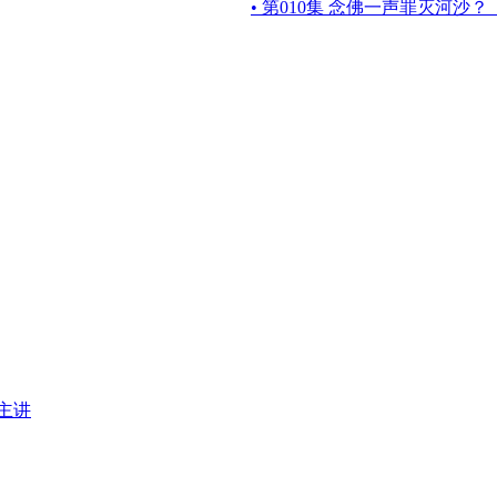
• 第010集 念佛一声罪灭河沙
主讲