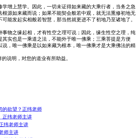
。
修学增上慧学。因此，一切未证得如来藏的大乘行者，当务之急
法根源如来藏而说；如果不能契会般若中观，就无法熏修初地无
不可能发起实相般若智慧，那当然就更进不了初地乃至诸地了。
种事物之缘起相，才有性空之理可说；因此，缘生性空之理，纯
提其实也是一乘道之法，不能外于唯一佛乘；三乘菩提是方便
以说，唯一佛乘是以如来藏为根本，唯一佛乘才是大乘佛法的精
样的说明，对您的道业有所助益。
一切的欲望？正纬老师
？ 正纬老师主讲
 正纬老师主讲
纬老师主讲