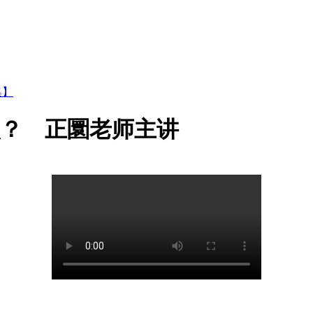
集】
么？ 正圜老师主讲