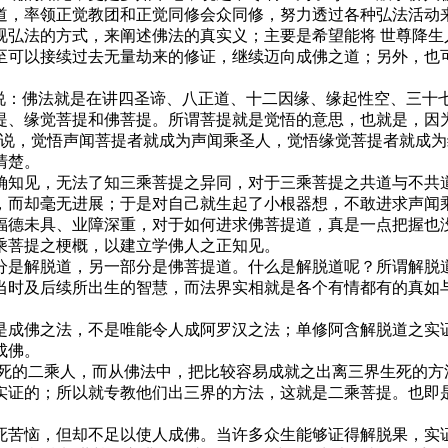
道，率领正觉教团和正觉同修会众同修，努力透过各种弘法活动
视弘法的方式，来阐述佛法的真实义；主要是希望能将 世尊降生
至可以接续过去无量劫来的修证，继续迈向成佛之道；另外，也
人说：佛法就是在讲四圣谛、八正道、十二因缘、缘起性空、三十
提、缘觉菩提和佛菩提。所谓菩提就是觉悟的意思，也就是，因
是说，觉悟声闻菩提者就成为声闻乘圣人，觉悟缘觉菩提者就成
清楚。
确知见，无法了知三乘菩提之异同，对于三乘菩提之共道与不共
，而却毫无进展；于是对自己就生起了小根器想，不敢进求声闻
福德未具、业障深重，对于如何进求佛菩提道，真是一点把握也
乘菩提之梗概，以建立学佛人之正知见。
分是解脱道，另一部分是佛菩提道。什么是解脱道呢？所谓解脱
当时及后续所出生的智慧，而法界实相就是各个有情都有的真如
是成佛之法，不是唯能令人成阿罗汉之法；单修阿含解脱道之实
成佛。
生死的二乘人，而从佛法中，把比较容易成就之出离三界生死的方
实证的；所以就专教他们出三界的方法，这就是二乘菩提。也即
死苦恼，但却不足以使人成佛。当许多众生能够证得解脱果，实证