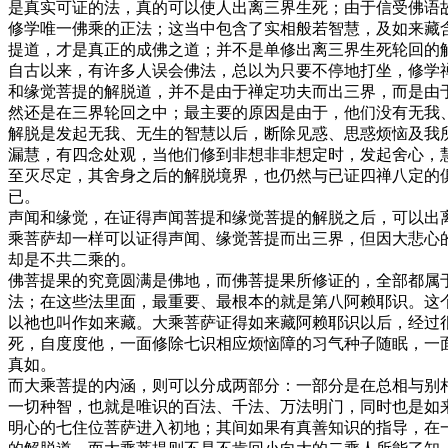
是真实可证的法，真的可以使人出离三界生死；由于信受佛语
修学唯一佛乘的正法；这当中包含了实相般若智慧，及如来藏
提道，才是真正的成佛之道；并不是单修出离三界生死轮回的
自古以来，有许多人误会佛法，总以为只要不停地打坐，修学
和缘觉菩提的解脱道，并不是由于禅定功夫而出三界，而是由
然还是在三界轮回之中；最主要的原因是由于，他们没有无我
解脱是发起无我、无生的智慧以后，断除见惑、思惑烦恼及我
漏慧，有四念处观，当他们修到非想非非想定时，发起舍心，
至灭尽定，其舍身之后的解脱境界，也仍然与已证四禅八定的
已。
声闻和缘觉，在证得声闻菩提和缘觉菩提的解脱之后，可以出
乘菩萨却一样可以证得声闻、缘觉菩提而出三界，但因大悲心
却是不共二乘的。
佛菩提果的究竟圆满是佛地，而佛菩提果所修证的，全部都属
法；在这些法里面，最重要、最根本的就是第八阿赖耶识。这
以祂也叫作如来藏。大乘菩萨证得如来藏阿赖耶识以后，经过
死，自度度他，一面修除七识相应烦恼障的习气种子随眠，一
真如。
而大乘菩提的内涵，则可以分成两部分：一部分是在总相与别
一切种智，也就是唯识的百法、千法、万法明门，同时也是如
明心的七住位菩萨进入初地；其间如果有真善知识的指导，在