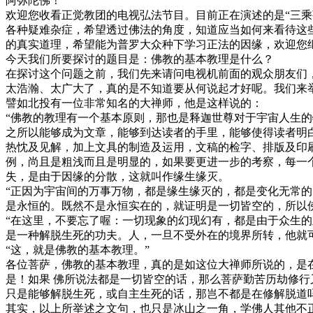
阿弥陀佛！
欢迎您收看正觉教团的电视弘法节目。目前正在演述的是“三
各种疑难杂症，希望透过佛法的角度，知道应当如何来看待这
的真实道理，希望能为普罗大众种下学习正法的因缘，欢迎您
今天我们所要探讨的题目是：佛教的基本教理是什么？
在探讨这个问题之前，我们先来请问电视机前面的观众朋友们
太浩瀚、太广大了，真的是不知道要从何说起才好呢。我们来
譬如北投有一位非常知名的大禅师，他是这样说的：
“佛教的教理有一个基本原则，那也是释迦世尊对于宇宙人生
之所以能够成为文章，能够到达读者的手里，能够使得读者明
热忱及见解，加上文具的制造及运用，文稿的检字、排版及印
例，尚且是粗浅而且是明显的，如果要更进一步的考察，每一
失，是由于因缘的分散，这就叫作缘生缘灭。
“正因为宇宙间的万事万物，都是缘生缘灭的，都是变化无常
是永恒的。既然不是永恒实在的，就证明是一切皆空的，所以佛
“在这里，不要忘了喔：一切现象的幻现幻有，都是由于众生
是一种解脱生死的功夫。人，一旦不受外在的境界所转，他就
“这，就是佛教的基本教理。”
各位菩萨，佛教的基本教理，真的是如这位大禅师所说的，是在
是！如果 佛所说法都是一切皆空的话，那么菩萨勤苦历劫修
只是能够解脱生死，或自主生死的话，那岂不都是在修解脱道
其实，以上所举述之文句，也只是冰山之一角，学佛人其他不