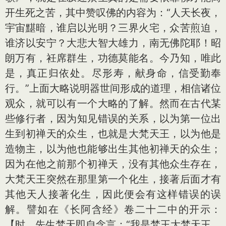
开生死之苦，其中赞叹佛的内容为：“人天长夜，
宇宙黮暗，谁启以光明？三界火宅，众苦煎迫，
谁济以安宁？大悲大智大雄力，南无佛陀耶！昭
朗万有，衽席群生，功德莫能名。今乃知，唯此
是，真正归依处。尽形寿，献身命，信受勤奉
行。”上面大略说明器世间形成的道理，相信诸位
观众，就可以有一个大略的了解。然而在古代某
些修行者，因为知见错误的关系，以为第一位出
生到初禅天的众生，也就是大梵天王，以为他是
造物主，以为他也能够出生其他初禅天的众生；
因为在他之前那个初禅天，没有其他众生存在，
大梵天王突然在那里第一个化生，接著后面才有
其他天人接著化生，因此便会有这样错误的误
解。譬如在《长阿含经》卷二十二中的开示：
【时，先生梵天即自念言：“我是梵王大梵天王，