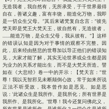
无造我者，我自然有，无所承受，于千世界最得
自在，善诸义趣，富有丰饶，能造化万物，我即
是一切众生父母。”其后来诸梵复自念言：“彼先
梵天即是梵王大梵天王，彼自然有，无造彼者，
……能造万物，是众生父母，我从彼有。”】这样
的错误认知是因为对于事情的观察不完整。因
此，后来经由慈悲的世尊加以导正他们的错误知
见，大家才能了解，其实无论世界或众生都是因
为业力的关系才能出生，而不是大梵天所造。譬
如在《大悲经》卷一中的开示：【梵天言：“世
尊！我以无智邪见未断颠倒心故，常于如来所说
正法不听受故，我本曾作如是恶见、如是恶
说：‘此诸众生是我所作、是我所化；所有世界是
我所作、是我所化。’世尊！我今还复问佛此义，
所有世界是谁所作、是谁所化？一切众生是谁所