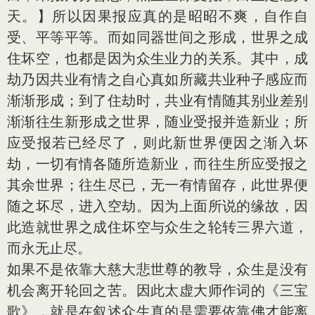
天。】所以因果报应真的是昭昭不爽，自作自
受、平等平等。而如同器世间之形成，世界之成
住坏空，也都是因为众生业力的关系。其中，成
劫乃因共业有情之自心真如所藏共业种子感应而
渐渐形成；到了住劫时，共业有情随其别业差别
渐渐往生新形成之世界，随业受报并造新业；所
应受报若已经尽了，则此新世界便因之渐入坏
劫，一切有情各随所造新业，而往生所应受报之
其余世界；往生尽已，无一有情留存，此世界便
随之坏尽，进入空劫。因为上面所说的缘故，因
此造就世界之成住坏空与众生之轮转三界六道，
而永无止尽。
如果不是依靠大慈大悲世尊的教导，众生是没有
机会离开轮回之苦。因此太虚大师作词的《三宝
歌》，就是在叙述众生真的是需要依靠佛才能离