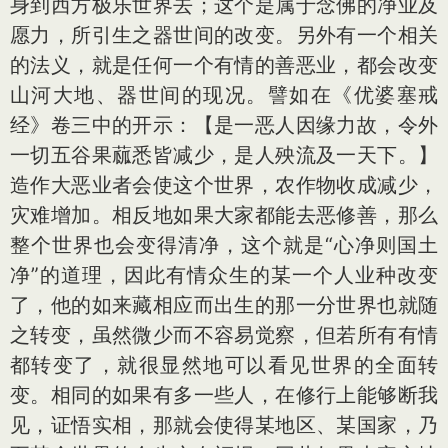
身到西方极乐世界去；这个是属于念佛的净业及
愿力，所引生之器世间的改变。另外有一个相关
的法义，就是任何一个有情的善恶业，都会改变
山河大地、器世间的现况。譬如在《优婆塞戒
经》卷三中的开示：【是一恶人因缘力故，令外
一切五谷果蓏悉皆减少，是人殃流及一天下。】
造作大恶业者会使这个世界，农作物收成减少，
灾难增加。相反地如果大家都能去恶修善，那么
整个世界也会变得清净，这个就是“心净则国土
净”的道理，因此有情众生的某一个人业种改变
了，他的如来藏相应而出生的那一分世界也就随
之转变，虽然微少而不容易觉察，但若所有有情
都转变了，就很显然地可以看见世界的全面转
变。相同的如果有多一些人，在修行上能够断我
见，证悟实相，那就会使得某地区、某国家，乃