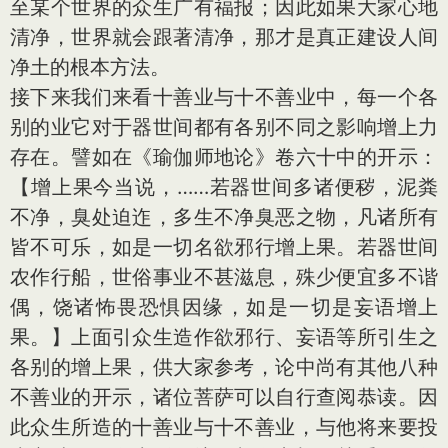
至某个世界的众生广有福报；因此如果大家心地
清净，世界就会跟著清净，那才是真正建设人间
净土的根本方法。
接下来我们来看十善业与十不善业中，每一个各
别的业它对于器世间都有各别不同之影响增上力
存在。譬如在《瑜伽师地论》卷六十中的开示：
【增上果今当说，……若器世间多诸便秽，泥粪
不净，臭处迫迮，多生不净臭恶之物，凡诸所有
皆不可乐，如是一切名欲邪行增上果。若器世间
农作行船，世俗事业不甚滋息，殊少便宜多不谐
偶，饶诸怖畏恐惧因缘，如是一切是妄语增上
果。】上面引众生造作欲邪行、妄语等所引生之
各别的增上果，供大家参考，论中尚有其他八种
不善业的开示，诸位菩萨可以自行查阅恭读。因
此众生所造的十善业与十不善业，与他将来要投