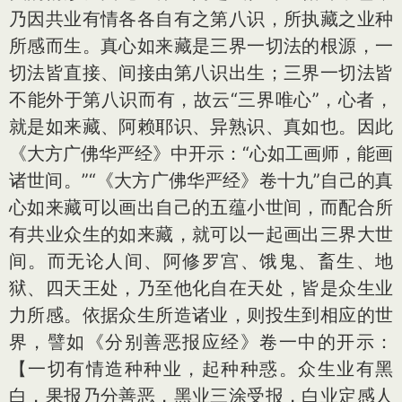
乃因共业有情各各自有之第八识，所执藏之业种
所感而生。真心如来藏是三界一切法的根源，一
切法皆直接、间接由第八识出生；三界一切法皆
不能外于第八识而有，故云“三界唯心”，心者，
就是如来藏、阿赖耶识、异熟识、真如也。因此
《大方广佛华严经》中开示：“心如工画师，能画
诸世间。”“《大方广佛华严经》卷十九”自己的真
心如来藏可以画出自己的五蕴小世间，而配合所
有共业众生的如来藏，就可以一起画出三界大世
间。而无论人间、阿修罗宫、饿鬼、畜生、地
狱、四天王处，乃至他化自在天处，皆是众生业
力所感。依据众生所造诸业，则投生到相应的世
界，譬如《分别善恶报应经》卷一中的开示：
【一切有情造种种业，起种种惑。众生业有黑
白，果报乃分善恶，黑业三涂受报，白业定感人