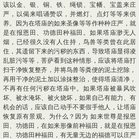
该以金、银、铜、铁、绳锁、宝幡、宝盖来庄
严，以偈来唱诵赞叹，并燃灯、点灯等等来供
养。因为在塔庙的如来圣像等等作种种庄严，就
是在报恩田、功德田种福田。如果塔庙渺无人
烟，已经很久没有人住持，鸟兽等类曾在此居
住，其遗留下来的污秽的东西，导致塔庙显得凌
乱脏污等等，菩萨看到这种情形，应该将塔庙打
扫干净恢复整齐，并将鸟兽等粪便的泥土挖除，
再用干净的泥土加以涂抹整治，使得塔庙清净，
不再有任何污秽在塔庙中。如果塔庙被暴风吹
坏、被水淹坏、被火烧坏，如果自己有能力、有
机会的话，应该自己动手不要假手他人，让塔庙
恢复原有景观。为什么？因为 如来世尊是报恩
田、功德田，在如来形像前种福田，就是在报恩
田、功德田种福田，有无量无边的福德可以庄严