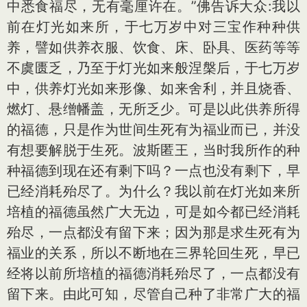
中悉食福尽，无有毫厘许在。”佛告诉大众:我以
前在灯光如来所，于七万岁中对三宝作种种供
养，譬如供养衣服、饮食、床、卧具、医药等等
不虞匮乏，乃至于灯光如来般涅槃后，于七万岁
中，供养灯光如来形像、如来舍利，并且烧香、
燃灯、悬缯幡盖，无所乏少。可是以此供养所得
的福德，只是作为世间生死有为福业而已，并没
有想要解脱于生死。波斯匿王，当时我所作的种
种福德到现在还有剩下吗？一点也没有剩下，早
已经消耗殆尽了。为什么？我以前在灯光如来所
培植的福德虽然广大无边，可是如今都已经消耗
殆尽，一点都没有留下来；因为那是求生死有为
福业的关系，所以不断地在三界轮回生死，早已
经将以前所培植的福德消耗殆尽了，一点都没有
留下来。由此可知，尽管自己种了非常广大的福