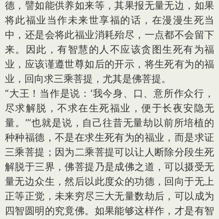
德，譬如能供养如来等，其果报无量无边，如果
将此福业当作未来世享福的话，在漫漫生死当
中，还是会将此福业消耗殆尽，一点都不会留下
来。因此，有智慧的人不应该贪图生死有为福
业，应该谨遵世尊如后的开示，将生死有为的福
业，回向求三乘菩提，尤其是佛菩提。
“大王！当作是说：‘我今身、口、意所作众行，
尽求解脱，不求在生死福业，便于长夜安隐无
量。’”也就是说，自己往昔无量劫以前所培植的
种种福德，不是在求生死有为的福业，而是求证
三乘菩提；因为二乘菩提可以让人断除分段生死
解脱于三界，佛菩提乃是成佛之道，可以摄受无
量无边众生，然后以此度众的功德，回向于无上
正等正觉，未来穷尽三大无量数劫后，可以成为
四智圆明的究竟佛。如果能够这样作，才是有智