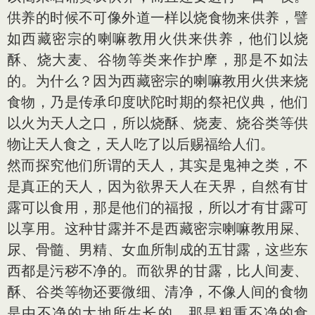
供养的时候不可像外道一样以烧食物来供养，譬
如西藏密宗的喇嘛教用火供来供养，他们以烧
酥、烧大麦、谷物等类来作护摩，那是不如法
的。为什么？因为西藏密宗的喇嘛教用火供来烧
食物，乃是传承印度吠陀时期的祭祀仪典，他们
以火为天人之口，所以烧酥、烧麦、烧谷类等供
物让天人食之，天人吃了以后赐福给人们。
然而探究他们所谓的天人，其实是鬼神之类，不
是真正的天人，因为欲界天人在天界，自然有甘
露可以食用，那是他们的福报，所以才有甘露可
以享用。这种甘露并不是西藏密宗喇嘛教用屎、
尿、骨髓、男精、女血所制成的五甘露，这些东
西都是污秽不净的。而欲界的甘露，比人间麦、
酥、谷类等物还要微细、清净，不像人间的食物
是由不净的大地所生长的，那是粗重不净的食