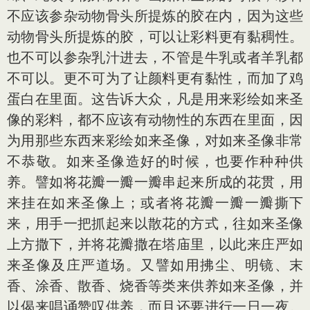
不应该参杂动物骨头所提炼的胶在内，因为这些
动物骨头所提炼的胶，可以让彩料更有黏稠性。
也不可以参杂乳汁进去，不管是牛乳或者羊乳都
不可以。更不可为了让颜料更有黏性，而加了鸡
蛋白在里面。这告诉大众，凡是用来彩绘如来圣
像的彩料，都不应该有动物性的东西在里面，因
为用那些东西来彩绘如来圣像，对如来圣像非常
不恭敬。如来圣像造好的时候，也要作种种供
养。譬如将花瓣一瓣一瓣串起来所成的花贯，用
来挂在如来圣像上；或者将花瓣一瓣一瓣撕下
来，用手一把抓起来以散花的方式，往如来圣像
上方撒下，并将花瓣撒在塔庙里，以此来庄严如
来圣像及庄严道场。又譬如用拂尘、明镜、末
香、涂香、散香、烧香等类来供养如来圣像，并
以偈来唱诵赞叹供养，而且还要进行一日一夜。