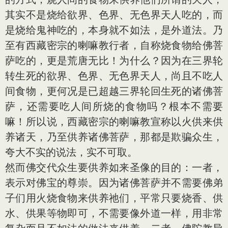
其实不是烧给欲界、色界、无色界天人吃的，而
是烧给鬼神吃的，本身就不如法，是外道法。乃
至有西藏密宗的喇嘛教行者，自称烧食物给佛菩
萨吃的，更是荒唐无比！为什么？因为在三界轮
转生死的欲界、色界、无色界天人，尚且不吃人
间食物，更何况是已超越三界轮回生死的诸佛菩
萨，还需要吃人间所烧的食物吗？根本不需要
嘛！所以说，西藏密宗的喇嘛教宣称以火供来供
养诸天，乃至供养诸佛菩萨，那都是欺骗众生，
夸大不实的说法，实不可取。
然而佛交代众生要供养如来圣像的目的：一者，
表示对佛宝的尊崇。因为诸佛菩萨并不需要佛弟
子们用火烧食物来供养祂们，平常只要烧香、供
水、供果等物即可，不需要像外道一样，用非常