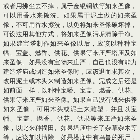
或者用拂尘去不掉，属于金银铜铁等如来圣像，
可以用香水来擦洗。如果属于泥土做的如来圣
像，不可用香水擦洗，以免将如来圣像破坏掉，
可设法用其他方式，将如来圣像污垢清除干净。
如果建宝塔制作如来圣像以后，应该以种种宝
幡、宝盖、燃香、供花、供果等来庄严塔庙及如
来圣像。如果没有宝物来庄严，自己也没有能力
建造塔庙或制造如来圣像时，应该退而求其次，
改用泥土或木头来制造如来圣像。完成之后还是
如前面一样，以种种宝幡、宝盖、燃香、供花、
供果等来庄严如来圣像。如果自己没有钱来供养
如来圣像，可用木头或泥土来雕塑，并且以宝
幡、宝盖、燃香、供花、供果等来庄严如来圣
像，以此来种福田。如果塔庙中长了杂草杂木等
等，应该加以清除。如果塔庙中有鸟兽的死尸，