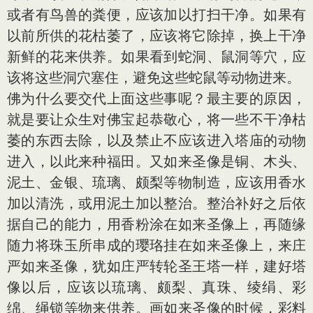
或者有鸟兽的粪便，应该加以打扫干净。如果有
以前所供的花枯萎了，应该将它除掉，换上干净
新鲜的花来供养。如果看到蛇洞、鼠洞等穴，应
该将这些洞穴塞住，避免这些蛇鼠等动物进来。
佛为什么要交代上面这些事呢？最主要的原因，
就是要让众生对佛宝起恭敬心，将一些不干净枯
萎的东西去除，以及禁止不应该进入塔庙的动物
进入，以此来种福田。又如来圣像是铜、木头、
泥土、金银、琉璃、颇梨等物制造，应该用香水
加以清洗，或用泥土加以整治。整治补好之后依
据自己的能力，用香粉涂在如来圣像上，再随缘
随力将珠玉所串成的璎珞挂在如来圣像上，来庄
严如来圣像，犹如庄严转轮圣王塔一样，建好塔
像以后，应该以琉璃、颇梨、真珠、绫绢、彩
绵、绳锁等物来供养。画如来圣像的时候，彩料