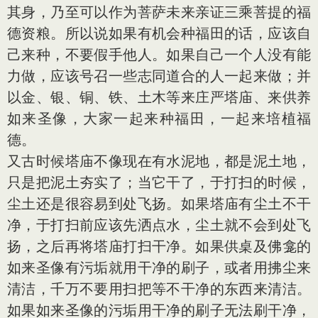
其身，乃至可以作为菩萨未来亲证三乘菩提的福
德资粮。所以说如果有机会种福田的话，应该自
己来种，不要假手他人。如果自己一个人没有能
力做，应该号召一些志同道合的人一起来做；并
以金、银、铜、铁、土木等来庄严塔庙、来供养
如来圣像，大家一起来种福田，一起来培植福
德。
又古时候塔庙不像现在有水泥地，都是泥土地，
只是把泥土夯实了；当它干了，于打扫的时候，
尘土还是很容易到处飞扬。如果塔庙有尘土不干
净，于打扫前应该先洒点水，尘土就不会到处飞
扬，之后再将塔庙打扫干净。如果供桌及佛龛的
如来圣像有污垢就用干净的刷子，或者用拂尘来
清洁，千万不要用扫把等不干净的东西来清洁。
如果如来圣像的污垢用干净的刷子无法刷干净，