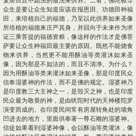
复杂而且不如法的做法来供养。二者，佛陀教导
众生是要让众生知道应该在报恩田、功德田种福
田，来培植自己的福德，乃至以此供养如来圣像
所培植的福德来庄严其身，并回向于未来作为求
证三乘菩提的福德资粮，像这样的作法才是佛菩
萨要让众生种福田最主要的原因。既然不能烧食
物来供养，当然更不能用酥油等类灌沐如来圣
像，因为那是不如法的，而且不清净。为什么？
因为用酥油等类来灌沐如来圣像，那是印度民众
信奉湿婆神的作法，而不是佛的规定。湿婆神乃
是印度教三大主神之一，是毁灭之神，也是印度
民众最为敬畏的神，是由吠陀时代的天神楼陀罗
演变而成的。在印度民间常有房屋转角处的墙角
凹进去的地方，里面供奉著一尊石雕的湿婆神。
信徒如果看到湿婆神像，会以酥油等类灌沐，像