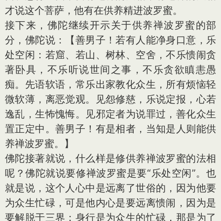
才说这个菩萨，他有在供养精进波罗蜜。
接下来，佛陀继续开示关于供养禅波罗蜜的部
分，佛陀说：【善男子！若有人能净身口意，乐
处空闲：若窟、若山、树林、空舍，不乐愦闹贪
著卧具，不乐听说世间之事，不乐贪欲瞋恚愚
痴。先语软语，常乐出家教化众生，所有烦恼轻
微软薄，离恶觉观。见怨修慈，乐说定报，心若
逸乱，生怖愧悔。见邪定者为说罪过，善化众生
置正定中。善男子！有是相者，当知是人则能供
养禅波罗蜜。】
佛陀接著就说，什么样是修供养禅波罗蜜的法相
呢？佛陀就说要修禅波罗蜜是要“乐处空闲”。也
就是说，这个人心中是远离了世俗的，因为他要
为众生忙碌，可是他内心是要远离愦闹，因为是
要解脱于三界；身行是为众生的忙碌，那是为了