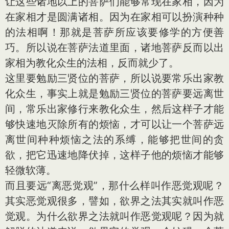
让这些诸地以上的菩萨们能够常现在家相，因为
在家相才是圆满诸相。因为在家相可以扮演种种
的法相啊！那就是菩萨所应该要修学的方便善
巧。所以说在菩萨法道里面，诸地菩萨反而以出
家相为教化众生的法相，反而就少了。
这里要勉励三贤位的菩萨，所以说要常乐出家教
化众生，事实上就是勉励三贤位的菩萨要远离世
间，常乐出家修行来教化众生，然后这样子才能
够快速地灭除所有的烦恼，才可以让一个菩萨远
离世间种种烦恼之法的系缚，能够把世间的贪
欲，把它迅速地降伏掉，这样子他的烦恼才能够
轻微软薄。
而且要远“离恶觉观”，那什么样叫作恶觉观呢？
其实恶觉观很多，譬如，欲界之法其实就叫作恶
觉观。为什么欲界之法就叫作恶觉观呢？因为就