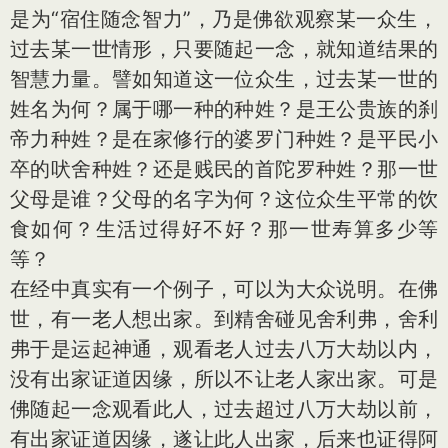
是为“宿住随念智力”，乃是佛欲观察某一众生，
过去某一世情形，只要随起一念，就知道结果的
智慧力量。譬如知道这一位众生，过去某一世的
姓名为何？属于哪一种的种姓？是王公贵族的刹
帝力种姓？是在家修行的婆罗门种姓？是平民小
卒的吠舍种姓？还是贱民的首陀罗种姓？那一世
父母是谁？父母的名字为何？这位众生平常的饮
食如何？生活过得好不好？那一世寿算多少等
等？
在经中真实有一个例子，可以为大众说明。在佛
世，有一老人想出家。到精舍碰见舍利弗，舍利
弗于是运起神通，观看老人过去八万大劫以内，
没有出家证道因缘，所以不让老人家出家。可是
佛随起一念观看此人，过去超过八万大劫以前，
有出家证道因缘，遂让此人出家，后来也证得阿