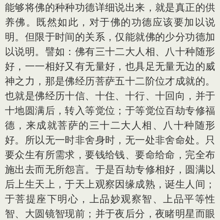
能够将佛的种种功德详细说出来，就是真正的供
养佛。既然如此，对于佛的功德应该要加以说
明。但限于时间的关系，仅能就佛的少分功德加
以说明。譬如：佛有三十二大人相、八十种随形
好，一一相好又有无量好，也具足无量无边的威
神之力，那是佛经历菩萨五十二阶位才成就的。
也就是佛经历十信、十住、十行、十回向，并于
十地圆满后，转入等觉位；于等觉位百劫专修福
德，来成就菩萨的三十二大人相、八十种随形
好。所以无一时非舍身时，无一处非舍命处。只
要众生有所需求，要钱给钱、要命给命，完全布
施出去而无所怨言。于是百劫专修相好，圆满以
后上生天上，于天上观察因缘成熟，诞生人间；
于菩提座下明心，上品妙观察智、上品平等性
智、大圆镜智现前；并于夜后分，夜睹明星而眼