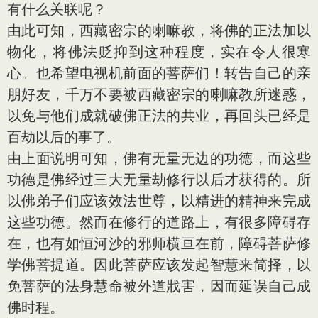
有什么关联呢？
由此可知，西藏密宗的喇嘛教，将佛的正法加以
物化，将佛法贬抑到这种程度，实在令人很寒
心。也希望电视机前面的菩萨们！转告自己的亲
朋好友，千万不要被西藏密宗的喇嘛教所迷惑，
以免与他们成就破佛正法的共业，再回头已经是
百劫以后的事了。
由上面说明可知，佛有无量无边的功德，而这些
功德是佛经过三大无量劫修行以后才获得的。所
以佛弟子们应该效法世尊，以精进的精神来完成
这些功德。然而在修行的道路上，有很多障碍存
在，也有如恒河沙的邪师横亘在前，障碍菩萨修
学佛菩提道。因此菩萨应该发起智慧来简择，以
免菩萨的法身慧命被外道戕害，因而延误自己成
佛时程。