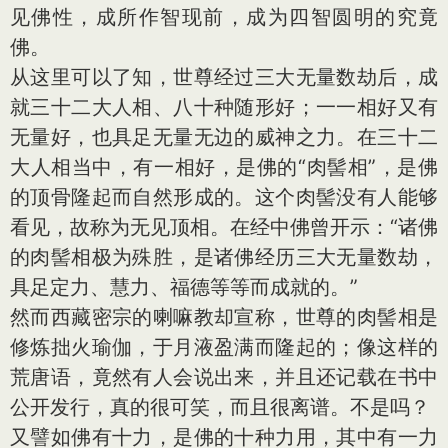
见佛性，成所作智现前，成为四智圆明的究竟
佛。
从这里可以了知，世尊经过三大无量数劫后，成
就三十二大人相、八十种随形好；一一相好又有
无量好，也具足无量无边的威神之力。在三十二
大人相当中，有一相好，是佛的“肉髻相”，是佛
的顶骨隆起而自然形成的。这个肉髻没有人能够
看见，故称为无见顶相。在经中佛曾开示：“诸佛
的肉髻相极为殊胜，是诸佛经历三大无量数劫，
具足定力、慧力、福德等等而成就的。”
然而西藏密宗的喇嘛教却宣称，世尊的肉髻相是
修炼拙火瑜伽，于月液盈满而隆起的；像这样的
荒唐语，竟然有人会说出来，并且还记载在书中
公开发行，真的很可笑，而且很离谱。不是吗？
又譬如佛有十力，是佛的十种力用，其中有一力