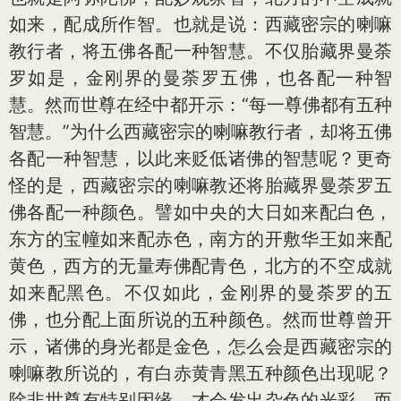
如来，配成所作智。也就是说：西藏密宗的喇嘛
教行者，将五佛各配一种智慧。不仅胎藏界曼荼
罗如是，金刚界的曼荼罗五佛，也各配一种智
慧。然而世尊在经中都开示：“每一尊佛都有五种
智慧。”为什么西藏密宗的喇嘛教行者，却将五佛
各配一种智慧，以此来贬低诸佛的智慧呢？更奇
怪的是，西藏密宗的喇嘛教还将胎藏界曼荼罗五
佛各配一种颜色。譬如中央的大日如来配白色，
东方的宝幢如来配赤色，南方的开敷华王如来配
黄色，西方的无量寿佛配青色，北方的不空成就
如来配黑色。不仅如此，金刚界的曼荼罗的五
佛，也分配上面所说的五种颜色。然而世尊曾开
示，诸佛的身光都是金色，怎么会是西藏密宗的
喇嘛教所说的，有白赤黄青黑五种颜色出现呢？
除非世尊有特别因缘，才会发出杂色的光彩，而