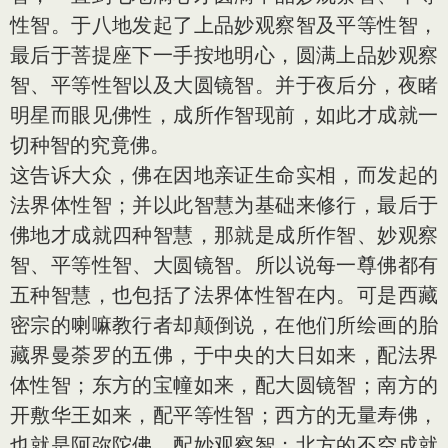
性智。于八地发起了上品妙观察智及平等性智，
最后于菩提座下一手按地明心，圆满上品妙观察
智、平等性智以及大圆镜智。并于夜后分，夜睹
明星而眼见佛性，成所作智现前，如此才成就一
切种智的究竟佛。
这告诉大众，佛在因地亲证生命实相，而发起的
法界体性智；并以此智慧为基础来修行，最后于
佛地才成就四种智慧，那就是成所作智、妙观察
智、平等性智、大圆镜智。所以说每一尊佛都有
五种智慧，也包括了法界体性智在内。可是西藏
密宗的喇嘛教行者却颠倒说，在他们所绘画的胎
藏界曼荼罗的五佛，于中央的大日如来，配法界
体性智；东方的宝幢如来，配大圆镜智；南方的
开敷华王如来，配平等性智；西方的无量寿佛，
也就是阿弥陀佛，配妙观察智；北方的不空成就