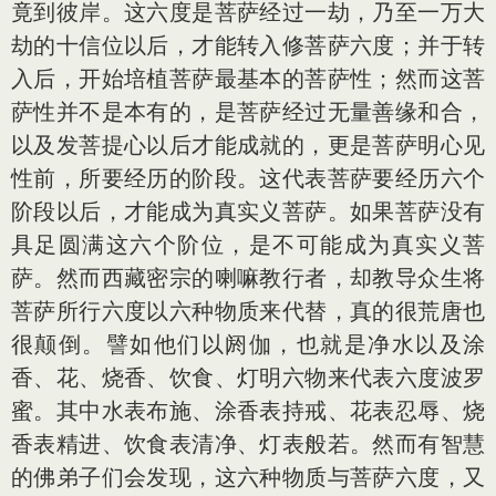
竟到彼岸。这六度是菩萨经过一劫，乃至一万大
劫的十信位以后，才能转入修菩萨六度；并于转
入后，开始培植菩萨最基本的菩萨性；然而这菩
萨性并不是本有的，是菩萨经过无量善缘和合，
以及发菩提心以后才能成就的，更是菩萨明心见
性前，所要经历的阶段。这代表菩萨要经历六个
阶段以后，才能成为真实义菩萨。如果菩萨没有
具足圆满这六个阶位，是不可能成为真实义菩
萨。然而西藏密宗的喇嘛教行者，却教导众生将
菩萨所行六度以六种物质来代替，真的很荒唐也
很颠倒。譬如他们以阏伽，也就是净水以及涂
香、花、烧香、饮食、灯明六物来代表六度波罗
蜜。其中水表布施、涂香表持戒、花表忍辱、烧
香表精进、饮食表清净、灯表般若。然而有智慧
的佛弟子们会发现，这六种物质与菩萨六度，又