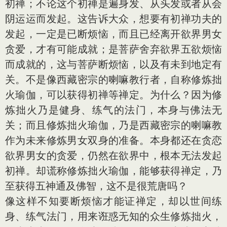
初禅；不论这个初禅是遍身发、从头发或者从会
阴运运而发起。这告诉大众，想要有初禅功夫的
发起，一定是已断烦恼，而且已经离开欲界男女
贪爱，才有可能成就；是菩萨舍弃欲界五欲烦恼
而成就的，这与菩萨断烦恼，以及有未到地定有
关。不是像西藏密宗的喇嘛教行者，自称修炼拙
火瑜伽，可以获得初禅等禅定。为什么？因为修
炼拙火乃是健身、练气的法门，本身与佛法无
关；而且修炼拙火瑜伽，乃是西藏密宗的喇嘛教
作为未来修炼男女双身的准备。本身都还在贪恋
欲界男女的贪爱，仍然在欲界中，根本无法发起
初禅。却谎称修炼拙火瑜伽，能够获得禅定，乃
至获得五神通及佛智，这不是很荒唐吗？
像这样不知要断烦恼才能证禅定，却以世间练
身、练气法门，用来诳惑无知的众生修炼拙火，