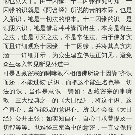
恼也就灭了。由十因缘、十二因缘推究可知，十
因缘的识就是《阿含经》所说的苦的本际，也是
入胎识，祂是一切法的根本。十二因缘的识，是
识阴六识，祂是借著种种缘而出生，本身是有生
之法，也是可灭之法，不是常住法。由于佛如实
而且详细观察十因缘、十二因缘，并将其真实内
涵一一详细开示，为众生建立佛法正知见，避免
众生落入常见断见外道中。
可是西藏密宗的喇嘛教不相信佛所说十因缘“齐识
而还，不能过彼”的识，而把这个能生名色等一切
法的识，当作是意识。譬如：西藏密宗的喇嘛
教，三大经典之一的《大日经》，将这个识、这
个真心，当作能观的意识心。所以才会在《大日
经》公开主张：如实知自心，自心寻求菩提及一
切智等等。也难怪三密当中的意密，一直要保持