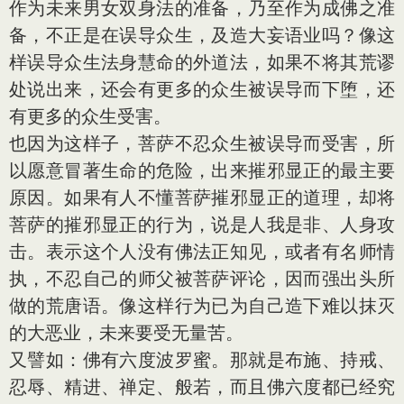
作为未来男女双身法的准备，乃至作为成佛之准
备，不正是在误导众生，及造大妄语业吗？像这
样误导众生法身慧命的外道法，如果不将其荒谬
处说出来，还会有更多的众生被误导而下堕，还
有更多的众生受害。
也因为这样子，菩萨不忍众生被误导而受害，所
以愿意冒著生命的危险，出来摧邪显正的最主要
原因。如果有人不懂菩萨摧邪显正的道理，却将
菩萨的摧邪显正的行为，说是人我是非、人身攻
击。表示这个人没有佛法正知见，或者有名师情
执，不忍自己的师父被菩萨评论，因而强出头所
做的荒唐语。像这样行为已为自己造下难以抹灭
的大恶业，未来要受无量苦。
又譬如：佛有六度波罗蜜。那就是布施、持戒、
忍辱、精进、禅定、般若，而且佛六度都已经究