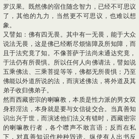
罗汉果。既然佛的宿住随念智力，已经不可思议
了，其他的九力，当然更不可思议，也难以想
象。
又譬如：佛有四无畏。其中有一无畏，能于大众
说法无畏，这是佛已经断尽烦恼障及所知障，而
且于法究竟了知。不像菩萨于法尚未通达究竟，
于法仍有所畏惧。所以任何人向佛请法，譬如说
五乘佛法、三乘菩提等等，佛都无所畏惧；乃至
佛能以外道所说的法，而演述佛法，将外道及其
弟子收归佛弟子。
然而西藏密宗的喇嘛教，本质是性力派的男女双
身邪淫法，本身就是要与女信徒交合。当真善知
识出兴于世，而演述他们法义有错时，西藏密宗
的喇嘛教行者，各个噤声不敢言语；反而在私
下，对真善知识作种种毁谤。纵使有人出书反