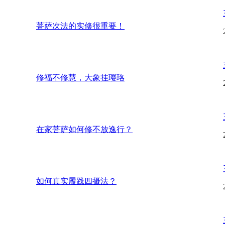
菩萨次法的实修很重要！
修福不修慧，大象挂璎珞
在家菩萨如何修不放逸行？
如何真实履践四摄法？