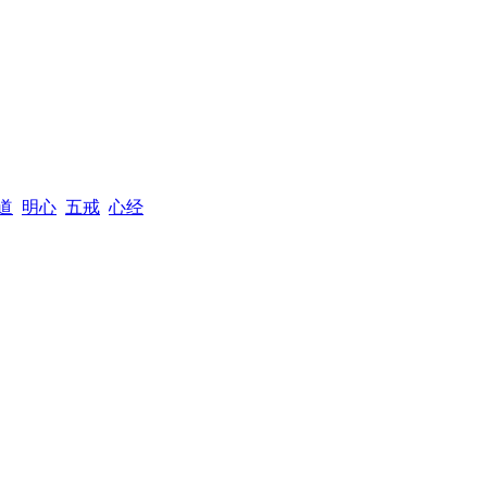
道
明心
五戒
心经