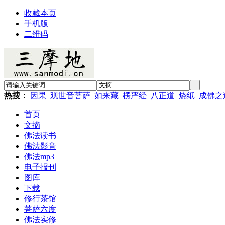
收藏本页
手机版
二维码
热搜：
因果
观世音菩萨
如来藏
楞严经
八正道
烧纸
成佛之
首页
文摘
佛法读书
佛法影音
佛法mp3
电子报刊
图库
下载
修行茶馆
菩萨六度
佛法实修