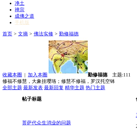
净土
禅宗
成佛之道
手机版
首页
>
文摘
>
佛法实修
>
勤修福德
收藏本圈
|
加入本圈
勤修福德
主题:111
修福不修慧，大象挂璎珞；修慧不修福，罗汉托空钵
全部主题
最新发表
最新回复
精华主题
热门主题
帖子标题
菩萨代众生消业的问题