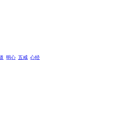
道
明心
五戒
心经