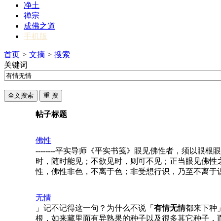
净土
禅宗
成佛之道
手机版
首页
>
文摘
>
搜索
关键词
帖子标题
佛性
--------平实导师《平实书笺》眼见佛性者，须以眼根
时，随时能见；不欲见时，则可不见；正当眼见佛性
性，佛性非色，不离于色；非受想行识，乃至不离于
无情
」记不记得这一句？为什么不说「
有情无情
都来下种
根，如来藏里面有异熟果的种子以及很多其它种子，