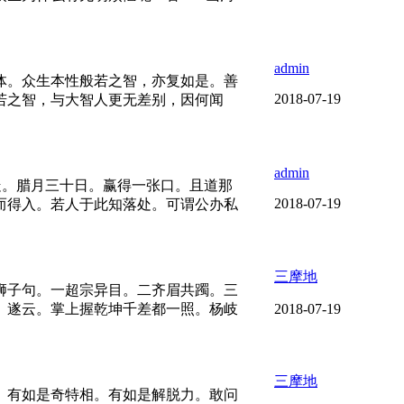
admin
体。众生本性般若之智，亦复如是。善
2018-07-19
若之智，与大智人更无差别，因何闻
admin
走。腊月三十日。赢得一张口。且道那
2018-07-19
而得入。若人于此知落处。可谓公办私
三摩地
狮子句。一超宗异目。二齐眉共躅。三
。遂云。掌上握乾坤千差都一照。杨岐
2018-07-19
三摩地
。有如是奇特相。有如是解脱力。敢问