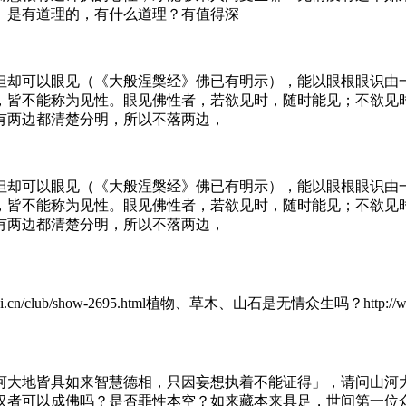
」是有道理的，有什么道理？有值得深
但却可以眼见（《大般涅槃经》佛已有明示），能以眼根眼识由
，皆不能称为见性。眼见佛性者，若欲见时，随时能见；不欲见
有两边都清楚分明，所以不落两边，
但却可以眼见（《大般涅槃经》佛已有明示），能以眼根眼识由
，皆不能称为见性。眼见佛性者，若欲见时，随时能见；不欲见
有两边都清楚分明，所以不落两边，
n/club/show-2695.html植物、草木、山石是无情众生吗？http://www.san
河大地皆具如来智慧德相，只因妄想执着不能证得」，请问山河
汉者可以成佛吗？是否罪性本空？如来藏本来具足，世间第一位众