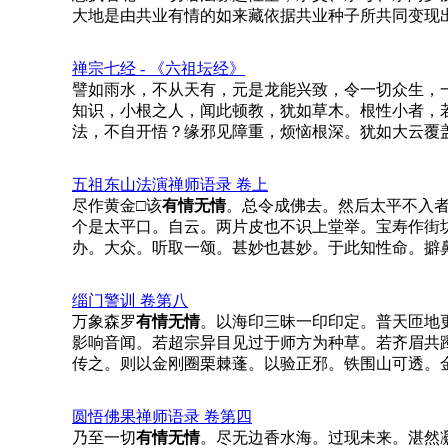
大地是由共业有情的如来藏依据共业种子所共同变现
禅宗七经 - 《六祖坛经》
譬如雨水，不从天有，元是龙能兴致，令一切众生，
知识，小根之人，闻此顿教，犹如草木。根性小者，
法，不自开悟？缘邪见障重，烦恼根深。犹如大云覆
五祖东山法演禅师语录 卷上
尽作黄金□该
有情无情
。总令成佛去。然后太平不入
个是太平口。自云。两片皮也不识上堂举。宝寿作街
办。大众。听取一颂。甚妙也甚妙。于此知性命。擗
缁门警训 卷第八
万象森罗
有情无情
。以海印三昧一印印定。普天匝地
影响音闻。若超宗异目见过于师方为种草。若齐眉共
传之。则以金刚圈栗棘蓬。以验正邪。铁围山可透。
圆悟佛果禅师语录 卷第四
乃至一切
有情无情
。尽无边香水海。过现未来。湛然