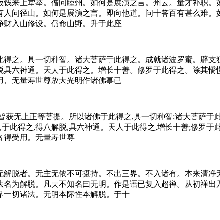
饭钱来上堂举。僧问睦州。如何是展演之言。州云。量才补职。
有人问径山。如何是展演之言。即向他道。问十答百有甚么难。
净财入山修设。仍命山野。升于此座
此得之。具一切种智。诸大菩萨于此得之。成就诸波罗蜜。辟支
脱具六神通。天人于此得之。增长十善。修罗于此得之。除其憍
用。无量寿世尊放大光明作诸佛事已
,皆获无上正等菩提。所以诸佛于此得之,具一切种智;诸大菩萨于此
于此得之,得八解脱,具六神通。天人于此得之,增长十善;修罗于此
,各得受用。无量寿世尊
无解脱者。无主无依不可摄持。不出三界。不入诸有。本来清净
法名为解脱。凡夫不知名曰无明。作是语已复入超禅。从初禅出
界一切诸法。无明本际性本解脱。于十