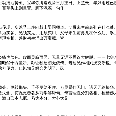
土动摇迎势至。宝华弥满送观音三月望日。上堂云。华残雨过已
。百草头上则且置。脚下泥深一句作
出显现。所以孚上座问鼓山晏国师道。父母未生前鼻孔在什么处
参须实参。见须实见。用须实用。父母未生前鼻孔在什么处。孚
室现空相。善财初生涌出万宝藏。皆
今骑声盖色。虚而灵寂而照。无量无涯不思议大解脱。一一七穿
德昭然十方坐断。独证独超初无依倚。若起见作相则没交涉也。
缺方便力。止以知见解会为明了。殊
勋处。更转那头。千圣罗笼不住。万灵景仰无门。诸天无路捧华
念失念。何况更恋著从前学解谛句。奇言理性分剂名相。桎梏佛
。满自己本志愿。乃为本分。大心大见