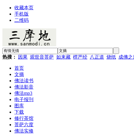
收藏本页
手机版
二维码
热搜：
因果
观世音菩萨
如来藏
楞严经
八正道
烧纸
成佛之
首页
文摘
佛法读书
佛法影音
佛法mp3
电子报刊
图库
下载
修行茶馆
菩萨六度
佛法实修