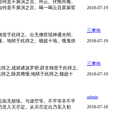
如何是不展演之言。州云。伏惟尚飨。
如何是不展演之言。喝一喝云且莫屎窖
2018-07-19
三摩地
独觉于此得之。出无佛世现神通光明。
慢。地狱于此得之。顿超十地。饿鬼傍
2018-07-19
三摩地
得之,成就诸波罗密;辟支独觉于此得之,
得之,除其憍慢;地狱于此得之,顿超十
2018-07-19
admin
无垢无烦恼。与虚空等。不平等非不平
2018-07-18
乃至入灭尽定。从灭尽定出乃至入初