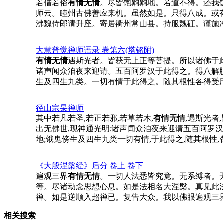
若僧若俗
有情无情
。尽皆饱齁齁地。若道不得。还我
师云。睦州古佛善应来机。虽然如是。只得八成。或
沸魏侍郎请升座。寄居衢州常山县。持服魏矼。谨施
大慧普觉禅师语录 卷第六(塔铭附)
有情无情
遇斯光者。皆获无上正等菩提。所以诸佛于
诸声闻众洎夜来迎请。五百阿罗汉于此得之。得八解
生及四生九类。一切有情于此得之。随其根性各得受
径山宗杲禅师
其中若凡若圣,若正若邪,若草若木,
有情无情
,遇斯光者
出无佛世,现神通光明;诸声闻众洎夜来迎请五百阿罗汉,
地;饿鬼傍生及四生九类一切有情,于此得之,随其根性
《大般涅槃经》后分 卷上 卷下
遍观三界
有情无情
。一切人法悉皆究竟。无系缚者。
等。尽诸动念思想心息。如是法相名大涅槃。真见此
禅。如是逆顺入超禅已。复告大众。我以佛眼遍观三
相关搜索