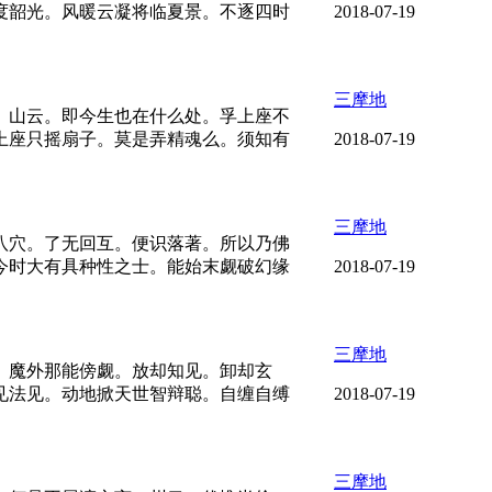
度韶光。风暖云凝将临夏景。不逐四时
2018-07-19
三摩地
。山云。即今生也在什么处。孚上座不
上座只摇扇子。莫是弄精魂么。须知有
2018-07-19
三摩地
八穴。了无回互。便识落著。所以乃佛
今时大有具种性之士。能始末觑破幻缘
2018-07-19
三摩地
。魔外那能傍觑。放却知见。卸却玄
见法见。动地掀天世智辩聪。自缠自缚
2018-07-19
三摩地