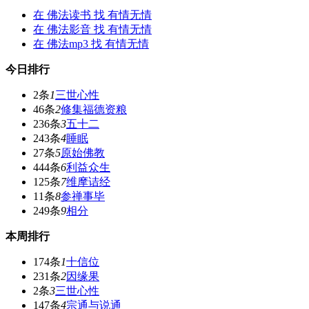
在
佛法读书
找 有情无情
在
佛法影音
找 有情无情
在
佛法mp3
找 有情无情
今日排行
2条
1
三世心性
46条
2
修集福德资粮
236条
3
五十二
243条
4
睡眠
27条
5
原始佛教
444条
6
利益众生
125条
7
维摩诘经
11条
8
参禅事毕
249条
9
相分
本周排行
174条
1
十信位
231条
2
因缘果
2条
3
三世心性
147条
4
宗通与说通