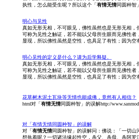
执性，怎么能受生呢？所以这个「
有情无情
同圆种智
明心与见性
真如无形无相，不可眼见，佛性虽然也是无形无相，
可称为见性之触证，若不能以父母所生眼而见佛性者
显现，所以佛性虽然是空性，也具足了有性；因为空
明心见性的定义是什么？请为后学释疑。
真如无形无相，不可眼见，佛性虽然也是无形无相，
可称为见性之触证，若不能以父母所生眼而见佛性者
显现，所以佛性虽然是空性，也具足了有性；因为空
花草树木泥土瓦块等无情也能成佛，竟然有人相信？
html对「
有情无情
同圆种智」的误解http://www.sanmodi.c
对「
有情无情
同圆种智」的误解
对「
有情无情
同圆种智」的误解问：佛说：「一切山
想执着呢？一切诸法缘起性空，杀父、杀母、杀阿罗