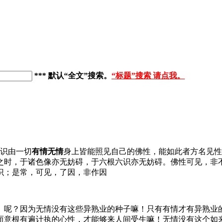
*** 默认“全文”搜索
。
“标题”搜索 请点我。
眼识由一切
有情无情
身上皆能照见自己的佛性，能如此者方名见性
之时，于诸色像亦无妨碍，于六根六识亦无妨碍。佛性可见，非
识；是常，可见，了因，非作因
」呢？因为无情没有这些异熟业的种子嘛！只有有情才有异熟业
而意根有遍计执的心性，才能够来人间受生嘛！无情没有这个如