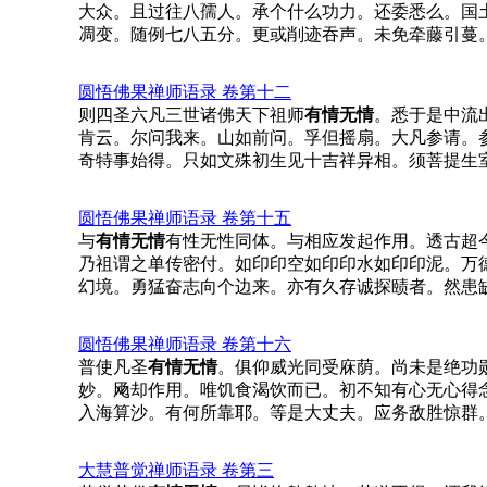
大众。且过往八孺人。承个什么功力。还委悉么。国
凋变。随例七八五分。更或削迹吞声。未免牵藤引蔓
圆悟佛果禅师语录 卷第十二
则四圣六凡三世诸佛天下祖师
有情无情
。悉于是中流
肯云。尔问我来。山如前问。孚但摇扇。大凡参请。
奇特事始得。只如文殊初生见十吉祥异相。须菩提生
圆悟佛果禅师语录 卷第十五
与
有情无情
有性无性同体。与相应发起作用。透古超
乃祖谓之单传密付。如印印空如印印水如印印泥。万
幻境。勇猛奋志向个边来。亦有久存诚探赜者。然患
圆悟佛果禅师语录 卷第十六
普使凡圣
有情无情
。俱仰威光同受庥荫。尚未是绝功
妙。飏却作用。唯饥食渴饮而已。初不知有心无心得
入海算沙。有何所靠耶。等是大丈夫。应务敌胜惊群
大慧普觉禅师语录 卷第三