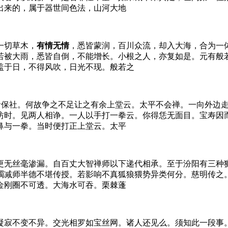
出来的，属于器世间色法，山河大地
一切草木，
有情无情
，悉皆蒙润，百川众流，却入大海，合为一
若被大雨，悉皆自倒，不能增长。小根之人，亦复如是。元有般
盖于日，不得风吹，日光不现。般若之
者保社。何故争之不足让之有余上堂云。太平不会禅。一向外边
坊时。见两人相诤。一人以手打一拳云。你得恁无面目。宝寿因
鼻与一拳。当时便打正上堂云。太平
更无丝毫渗漏。自百丈大智禅师以下递代相承。至于汾阳有三种
躅减师半德不堪传授。若影响不真狐狼猥势异类何分。慈明传之
金刚圈不可透。大海水可吞。栗棘蓬
凝寂不变不异。交光相罗如宝丝网。诸人还见么。须知此一段事