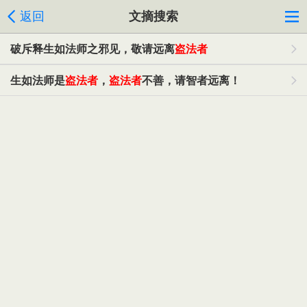
返回
文摘搜索
破斥释生如法师之邪见，敬请远离
盗法者
生如法师是
盗法者
，
盗法者
不善，请智者远离！