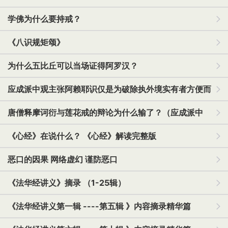
学佛为什么要持戒？
《八识规矩颂》
为什么五比丘可以当场证得阿罗汉？
应成派中观主张阿赖耶识仅是为破除执外境实有者方便而
说
唐僧释摩诃衍与莲花戒的辩论为什么输了？（应成派中
观）
《心经》在说什么？ 《心经》解读完整版
恶口的因果 网络虚幻 谨防恶口
《法华经讲义》摘录 （1-25辑）
《法华经讲义第一辑 ----第五辑 》内容摘录精华篇