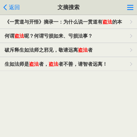
返回
文摘搜索
《一贯道与开悟》摘录一：为什么说一贯道有
盗法
的本
质？
何谓
盗法
呢？何谓亏损如来、亏损法事？
破斥释生如法师之邪见，敬请远离
盗法
者
生如法师是
盗法
者，
盗法
者不善，请智者远离！