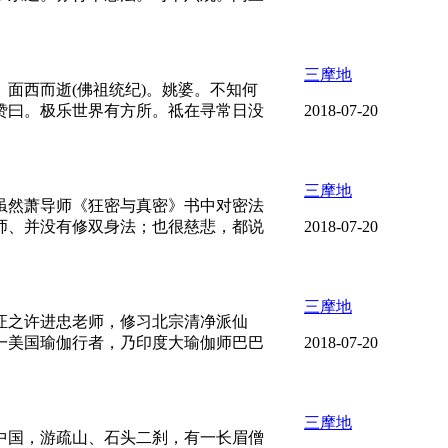
三摩地
面西而逝(佛祖统纪)。姚婆。不知何
赞曰。极乐世界有方所。祗在寻常日没
2018-07-20
三摩地
虽然萧导师《狂密与真密》书中对密法
师、并没有修双身法；也很慈悲，都说
2018-07-20
三摩地
证之许进忠老师，修习北宗清净派仙
一美国瑜伽行者，乃印度大瑜伽师巴巴
2018-07-20
三摩地
中国，游疏山、石头二刹，有一长眉僧