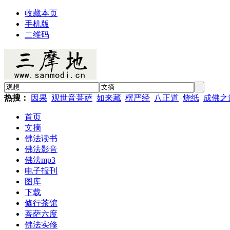
收藏本页
手机版
二维码
热搜：
因果
观世音菩萨
如来藏
楞严经
八正道
烧纸
成佛之
首页
文摘
佛法读书
佛法影音
佛法mp3
电子报刊
图库
下载
修行茶馆
菩萨六度
佛法实修