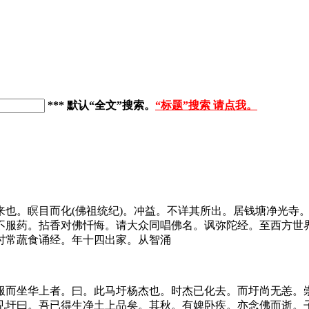
*** 默认“全文”搜索
。
“标题”搜索 请点我。
来也。瞑目而化(佛祖统纪)。冲益。不详其所出。居钱塘净光寺
不服药。拈香对佛忏悔。请大众同唱佛名。讽弥陀经。至西方世界
时常蔬食诵经。年十四出家。从智涌
服而坐华上者。曰。此马圩杨杰也。时杰已化去。而圩尚无恙。
见圩曰。吾已得生净土上品矣。其秋。有婢卧疾。亦念佛而逝。