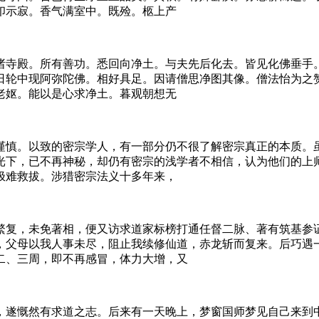
印示寂。香气满室中。既殓。柩上产
诸寺殿。所有善功。悉回向净土。与夫先后化去。皆见化佛垂手。
日轮中现阿弥陀佛。相好具足。因请僧思净图其像。僧法怡为之
老妪。能以是心求净土。暮观朝想无
谨慎。以致的密宗学人，有一部分仍不很了解密宗真正的本质。
光下，已不再神秘，却仍有密宗的浅学者不相信，认为他们的上
极难救拔。涉猎密宗法义十多年来，
繁复，未免著相，便又访求道家标榜打通任督二脉、著有筑基参
，父母以我人事未尽，阻止我续修仙道，赤龙斩而复来。后巧遇
二、三周，即不再感冒，体力大增，又
，遂慨然有求道之志。后来有一天晚上，梦窗国师梦见自己来到