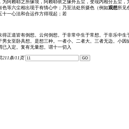
，为阿赖耶之所缘境，阿赖耶依之缘外五尘，变现内相分五尘，
有色等六尘相出现于有情心中；乃至法处所摄色（例如
观想
所见
五十一心法和合运作方得现起；若
未得正道皆有倒想。云何倒想。于非常中生于常想。于非乐中生
于男女至卧具想。是想三种。一者小。二者大。三者无边。小因
谓已入定。复有无量想。谓十一切入
共211条/11页