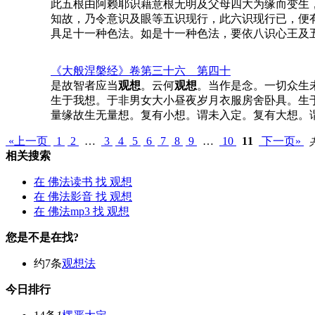
此五根由阿赖耶识藉意根无明及父母四大为缘而变生
知故，乃令意识及眼等五识现行，此六识现行已，便
具足十一种色法。如是十一种色法，要依八识心王及
《大般涅槃经》卷第三十六__第四十
是故智者应当
观想
。云何
观想
。当作是念。一切众生
生于我想。于非男女大小昼夜岁月衣服房舍卧具。生
量缘故生无量想。复有小想。谓未入定。复有大想。
«上一页
1
2
…
3
4
5
6
7
8
9
…
10
11
下一页»
相关搜索
在
佛法读书
找 观想
在
佛法影音
找 观想
在
佛法mp3
找 观想
您是不是在找?
约7条
观想法
今日排行