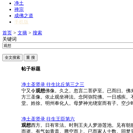
净土
禅宗
成佛之道
手机版
首页
>
文摘
>
搜索
关键词
帖子标题
净土圣贤录 往生比丘第三之三
宁又令
观想
佛像。久之。忽言二菩萨至。已而曰。佛
方三圣像。依止观坐禅法。念阿弥陀佛。一日感疾。
堂。姓徐。明州奉化人。母梦神光绕室而有子。空少
净土圣贤录 往生王臣第六
观想
西方。日有常法。时荆王夫人梦游莲池。见有朝
而逝。有气如青盖。腾空而上。已而家人十数。同梦