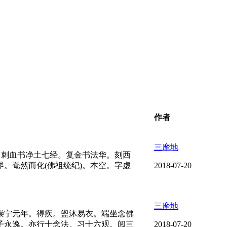
作者
三摩地
。刺血书净土七经。复金书法华。刻西
。奄然而化(佛祖统纪)。本空。字虚
2018-07-20
三摩地
崇宁元年。得疾。盥沐易衣。端坐念佛
子永逸。亦行十念法。习十六观。阅三
2018-07-20