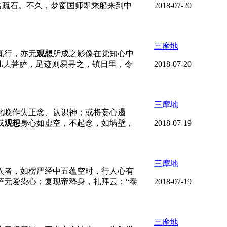
名疏石。不久，梦窗国师即乘船来到中
2018-07-20
三摩地
现行，亦无
观想
所成之影像在觉知心中
凡夫菩萨，足迹则易寻之，镇日里，令
2018-07-20
三摩地
此唤作失正念、认识神；或将妄心遏
或
观想
身心如虚空，不起念，如墙壁，
2018-07-19
三摩地
入者，如楞严经中五蕴空时，行人心有
萨无爱染心；复现帝释身，礼拜云：“泰
2018-07-19
三摩地