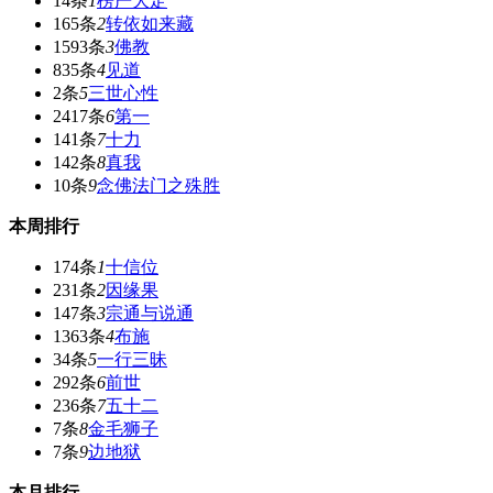
14条
1
楞严大定
165条
2
转依如来藏
1593条
3
佛教
835条
4
见道
2条
5
三世心性
2417条
6
第一
141条
7
十力
142条
8
真我
10条
9
念佛法门之殊胜
本周排行
174条
1
十信位
231条
2
因缘果
147条
3
宗通与说通
1363条
4
布施
34条
5
一行三昧
292条
6
前世
236条
7
五十二
7条
8
金毛狮子
7条
9
边地狱
本月排行