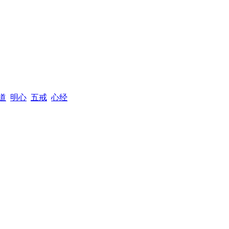
道
明心
五戒
心经