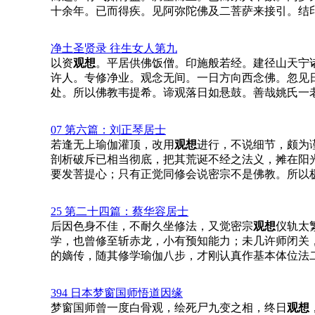
十余年。已而得疾。见阿弥陀佛及二菩萨来接引。结
净土圣贤录 往生女人第九
以资
观想
。平居供佛饭僧。印施般若经。建径山天宁
许人。专修净业。观念无间。一日方向西念佛。忽见
处。所以佛教韦提希。谛观落日如悬鼓。善哉姚氏一
07 第六篇：刘正琴居士
若逢无上瑜伽灌顶，改用
观想
进行，不说细节，颇为
剖析破斥已相当彻底，把其荒诞不经之法义，摊在阳
要发菩提心；只有正觉同修会说密宗不是佛教。所以
25 第二十四篇：蔡华容居士
后因色身不佳，不耐久坐修法，又觉密宗
观想
仪轨太
学，也曾修至斩赤龙，小有预知能力；未几许师闭关
的嫡传，随其修学瑜伽八步，才刚认真作基本体位法
394 日本梦窗国师悟道因缘
梦窗国师曾一度白骨观，绘死尸九变之相，终日
观想