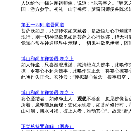
人送给他一幅达摩祖师像，说道：“尔善事之。”醒来
国，游方参学。初礼一山宁禅师，梦窗国师便备陈求
第五一四则 道吾同道
菩萨既如是，乃是转依如来藏者，是故悟后心中烦恼
现行，则一切神鬼欲觅如是菩萨之心行足迹，绝无可
觉知心常在神通境界中示现，一切鬼神欲觅伊者，随
博山和尚参禅警语 卷之上
如人静坐，只喜澄澄湛湛，纯清绝点为佛事，此唤作
捺，令妄心不起为佛事，此唤作失正念：将妄心捺妄
此唤作失正念。玄沙云：“便拟凝心敛念，摄事归空
博山和尚参禅警语 卷之下
妄心凝结者，如修净土人，
观想
不移念，忽见佛像菩
所着，魔即随意而现；变化示现者，如菩萨修行时，
山可崩，海水可竭，彼上人者，难动其心”。故云“野
正觉总持咒详解 （图表）