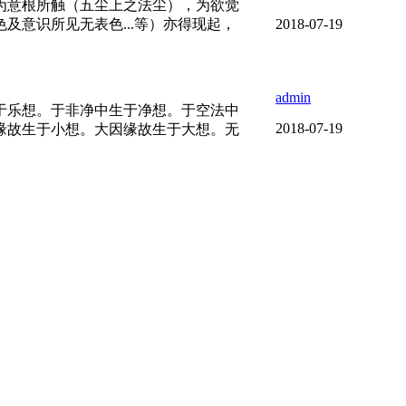
为意根所触（五尘上之法尘），为欲觉
色及意识所见无表色...等）亦得现起，
2018-07-19
admin
于乐想。于非净中生于净想。于空法中
2018-07-19
缘故生于小想。大因缘故生于大想。无