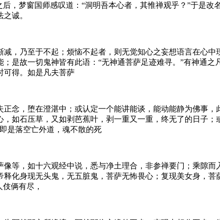
之后，梦窗国师感叹道：“洞明吾本心者，其惟禅观乎？”于是改
法之诚。
渐减，乃至于不起；烦恼不起者，则无觉知心之妄想语言在心中
能；是故一切鬼神皆有此语：“无神通菩萨足迹难寻。”有神通之
时可得。如是凡夫菩萨
失正念，堕在澄湛中；或认定一个能讲能谈，能动能静为佛事，
心，如石压草，又如剥芭蕉叶，剥一重又一重，终无了的日子；
，即是落空亡外道，魂不散的死
萨像等，如十六观经中说，悉与净土理合，非参禅要门；乘隙而
帝释化身现无头鬼，无五脏鬼，菩萨无怖畏心；复现美女身，菩
人伎俩有尽，