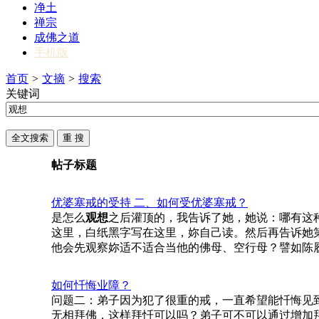
净土
禅宗
成佛之道
手机版
首页
>
文摘
>
搜索
关键词
帖子标题
优婆塞戒的受持 二、如何受优婆塞戒？
是怎么
观想
之后灌顶的，我告诉了她，她说：哪有这
这里，白纸黑字写在这里，妳自己读。然后再告诉她
他会先观察妳适不适合当他的佛母、空行母？譬如陈
如何忏悔业障？
问题二：弟子因为犯了很重的戒，一直希望能忏悔见
无相拜佛，这样拜忏可以吗？弟子可不可以通过增加