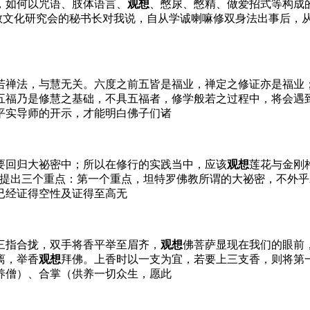
，如何以咒语、肢体语言、
观想
、憋尿、憋精、做爱招式等构成的
佛教文化研究会的秘书长对我说，自从学诚喇嘛修双身法出事后，
若禅法，与慧无关。六度之前五皆是福业，禅定之修证亦是福业
五福乃是修慧之基础，不具五福者，修学般若之过程中，将会遇
平实导师的开示，才能明白佛子们诸
要回归大祕密中；所以在修行的实践当中，应该
观想
莲花与金刚
楚提出三个重点：第一个重点，坦特罗佛教所谓的大祕密，不外
已经证得空性及证得至高无
三指合拢，双手将香平举至眉齐，
观想
佛菩萨显现在我们的眼前
离，举香
观想
拜佛。上香时以一支为宜，若要上三支香，则将第
养僧）、合掌（供养一切众生，愿此