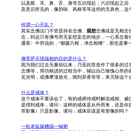
以及眼、耳、鼻、舌、身等五识现起；六识现起之后
及意识所见的，像韵味、风格等等这些的无表色，这
何谓一心不乱？
其实念佛法门不管是持名念佛、
观想
念佛或是无相念
念，到达只有佛号而无妄想妄念的地步，一心系念着
通章〉中所说的，“都摄六根，净念相继”，那也是事
佛菩萨示现瑞相的目的是什么？
因为我们过去无量劫以来，乃至此世造作了很多的过
念佛等，用功精进的过程当中，辅以自己惭愧心所的
见光明，或佛摩顶放光，闻到异香等等，来灭除这个
什么是戒体？
这个戒体不要误会了，有的戒师传戒时解说戒相、威
是得到戒体，请问：这样的戒体是从外而来，还是你
答影像）只是影像。请问：戒体应该是有形像的吗？
一粒老鼠屎糟蹋一锅粥