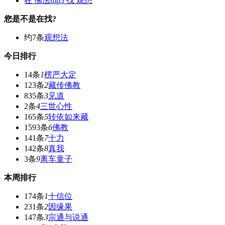
在
佛法mp3
找 观想
您是不是在找?
约7条
观想法
今日排行
14条
1
楞严大定
123条
2
藏传佛教
835条
3
见道
2条
4
三世心性
165条
5
转依如来藏
1593条
6
佛教
141条
7
十力
142条
8
真我
3条
9
离车童子
本周排行
174条
1
十信位
231条
2
因缘果
147条
3
宗通与说通