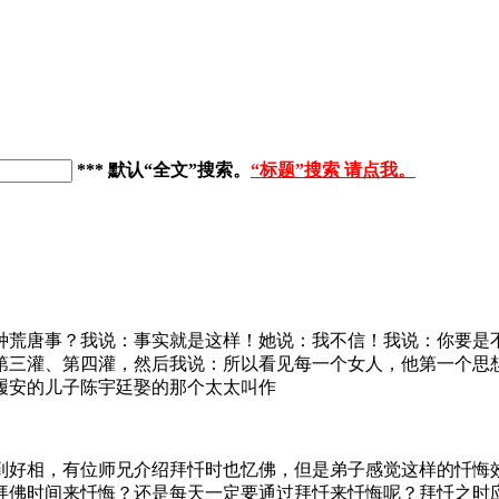
*** 默认“全文”搜索
。
“标题”搜索 请点我。
种荒唐事？我说：事实就是这样！她说：我不信！我说：你要是
第三灌、第四灌，然后我说：所以看见每一个女人，他第一个思
履安的儿子陈宇廷娶的那个太太叫作
到好相，有位师兄介绍拜忏时也忆佛，但是弟子感觉这样的忏悔
拜佛时间来忏悔？还是每天一定要通过拜忏来忏悔呢？拜忏之时