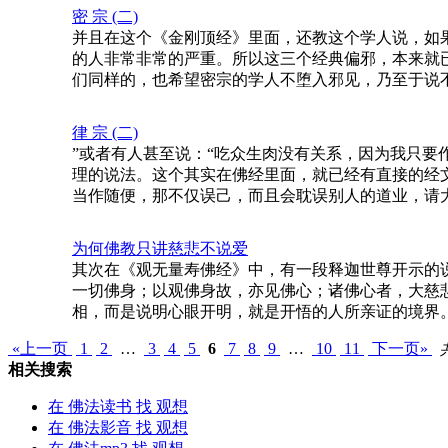
密 宗 (二)
并且在这个《金刚顶经》里面，还教这个学人说，如
的人非常非常的严重。所以这三个经典偏邪，本来就
们同样的，也希望密宗的学人不堕入邪见，乃至于说
律 宗 (二)
”或者有人甚至说：“吃众生肉没有关系，因为我只要
理的说法。这个其实在佛经里面，就已经有直接的经
当作随便，那不仅误己，而且会耽误别人的道业，请
为何佛教只讲慈悲不说爱
其次在《观无量寿佛经》中，有一段释迦世尊开示的
一切佛身；以观佛身故，亦见佛心；诸佛心者，大慈
相，而是说明心眼开明，就是开悟的人所亲证的境界
«上一页
1
2
…
3
4
5
6
7
8
9
…
10
11
下一页»
相关搜索
在
佛法读书
找 观想
在
佛法影音
找 观想