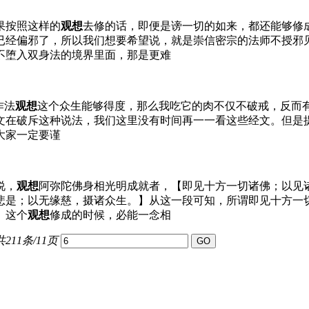
果按照这样的
观想
去修的话，即便是谤一切的如来，都还能够修
已经偏邪了，所以我们想要希望说，就是崇信密宗的法师不授邪
不堕入双身法的境界里面，那是更难
作法
观想
这个众生能够得度，那么我吃它的肉不仅不破戒，反而
文在破斥这种说法，我们这里没有时间再一一看这些经文。但是
大家一定要谨
说，
观想
阿弥陀佛身相光明成就者，【即见十方一切诸佛；以见
悲是；以无缘慈，摄诸众生。】从这一段可知，所谓即见十方一
。这个
观想
修成的时候，必能一念相
共211条/11页