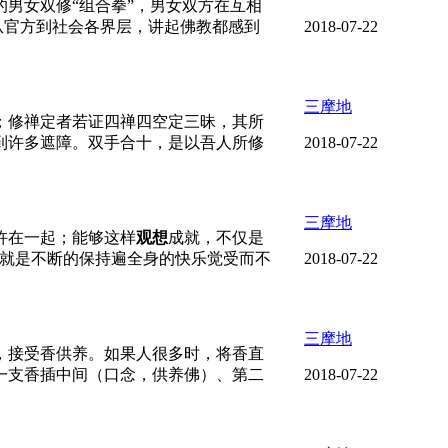
男女双修“组合拳”，男女双方在互相
从官方到社会各界层，讲起佛教都感到
2018-07-22
三摩地
；修禅定者若证四禅四空定三昧，其所
到许多遮障。双手合十，是以吾人所修
2018-07-22
三摩地
杵在一起；能够这样
观想
成就，不仅是
乎就是不断的保持遍全身的快乐觉受而不
2018-07-22
三摩地
，接受香供养。如果人很多时，将香直
一支香插中间（口念，供养佛）、第二
2018-07-22