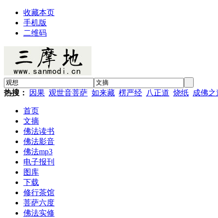
收藏本页
手机版
二维码
热搜：
因果
观世音菩萨
如来藏
楞严经
八正道
烧纸
成佛之
首页
文摘
佛法读书
佛法影音
佛法mp3
电子报刊
图库
下载
修行茶馆
菩萨六度
佛法实修