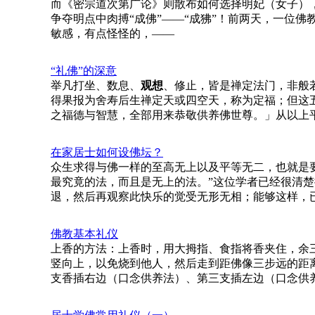
而《密宗道次第广论》则散布如何选择明妃（女子）
争夺明点中肉搏“成佛”——“成狒”！前两天，一位
敏感，有点怪怪的，——
“礼佛”的深意
举凡打坐、数息、
观想
、修止，皆是禅定法门，非般
得果报为舍寿后生禅定天或四空天，称为定福；但这
之福德与智慧，全部用来恭敬供养佛世尊。」从以上
在家居士如何设佛坛？
众生求得与佛一样的至高无上以及平等无二，也就是
最究竟的法，而且是无上的法。”这位学者已经很清
退，然后再观察此快乐的觉受无形无相；能够这样，
佛教基本礼仪
上香的方法：上香时，用大拇指、食指将香夹住，余
竖向上，以免烧到他人，然后走到距佛像三步远的距
支香插右边（口念供养法）、第三支插左边（口念供