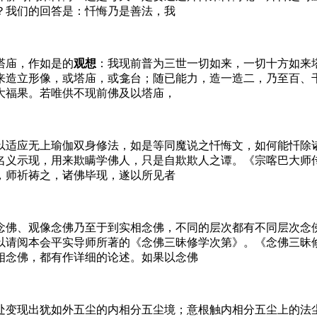
？我们的回答是：忏悔乃是善法，我
塔庙，作如是的
观想
：我现前普为三世一切如来，一切十方如来
来造立形像，或塔庙，或龛台；随已能力，造一造二，乃至百、
大福果。若唯供不现前佛及以塔庙，
以适应无上瑜伽双身修法，如是等同魔说之忏悔文，如何能忏除
名义示现，用来欺瞒学佛人，只是自欺欺人之谭。《宗喀巴大师传
，师祈祷之，诸佛毕现，遂以所见者
念佛、观像念佛乃至于到实相念佛，不同的层次都有不同层次念
以请阅本会平实导师所著的《念佛三昧修学次第》。《念佛三昧
相念佛，都有作详细的论述。如果以念佛
处变现出犹如外五尘的内相分五尘境；意根触内相分五尘上的法