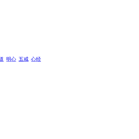
道
明心
五戒
心经