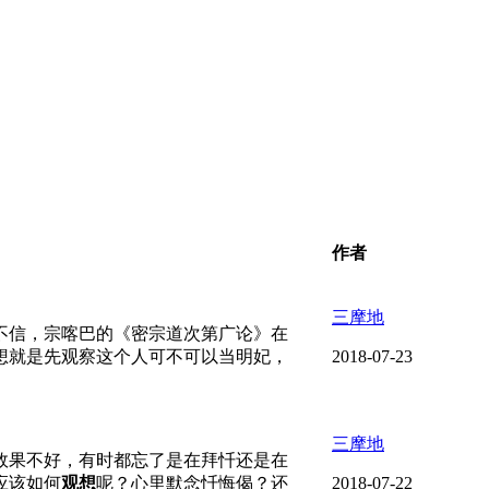
作者
三摩地
不信，宗喀巴的《密宗道次第广论》在
想就是先观察这个人可不可以当明妃，
2018-07-23
三摩地
效果不好，有时都忘了是在拜忏还是在
应该如何
观想
呢？心里默念忏悔偈？还
2018-07-22