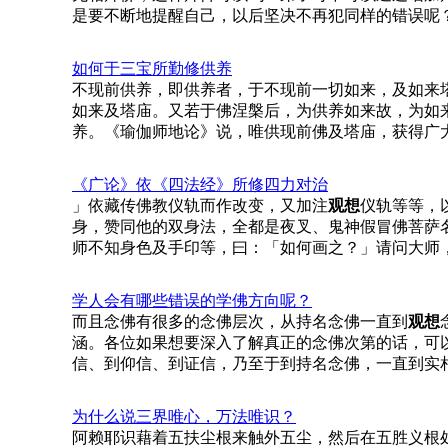
是要不断地提醒自己，以后坚决不再犯同样的错误呢
如何于三宝所勤修供养
不现前供养，即供养者，于不现前一切如来，及如来
如来及塔庙。又若于佛涅槃后，为供养如来故，为如
养。《瑜伽师地论》说，唯供现前佛及塔庙，获得广
《广论》依《四法经》所修四力对治
」依藏传佛教仪轨而作改变，又加注
观想
仪轨等等，
身，赞同他的双身法，全都是夜叉、鬼神假冒佛菩萨
师不知身色及手印等，曰：「如何画之？」请问大师
学人会有哪些错误的学佛方向呢？
而且念佛有很多的念佛层次，从持名念佛一直到
观想
涵。各位如果想要深入了解真正的念佛次第的话，可
信、到仰信、到证信，乃至于到持名念佛，一直到实
为什么说三界唯心，万法唯识？
阿赖耶识藉着五扶尘根来触外五尘，然后在五胜义根