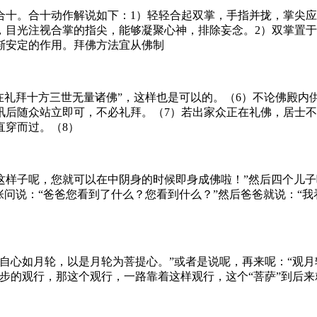
合十。合十动作解说如下：1）轻轻合起双掌，手指并拢，掌尖
目光注视合掌的指尖，能够凝聚心神，排除妄念。2）双掌置于胸
渐安定的作用。拜佛方法宜从佛制
在礼拜十方三世无量诸佛”，这样也是可以的。（6）不论佛殿内
讯后随众站立即可，不必礼拜。（7）若出家众正在礼佛，居士
直穿而过。（8）
这样子呢，您就可以在中阴身的时候即身成佛啦！”然后四个儿
张问说：“爸爸您看到了什么？您看到什么？”然后爸爸就说：“我
自心如月轮，以是月轮为菩提心。”或者是说呢，再来呢：“观
步的观行，那这个观行，一路靠着这样观行，这个“菩萨”到后来