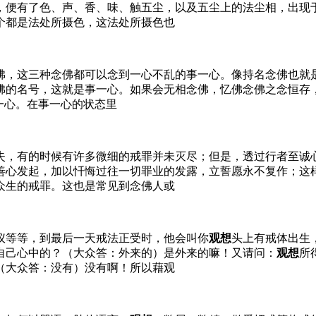
，便有了色、声、香、味、触五尘，以及五尘上的法尘相，出现
个都是法处所摄色，这法处所摄色也
佛，这三种念佛都可以念到一心不乱的事一心。像持名念佛也就
佛的名号，这就是事一心。如果会无相念佛，忆佛念佛之念恒存
一心。在事一心的状态里
失，有的时候有许多微细的戒罪并未灭尽；但是，透过行者至诚
善心发起，加以忏悔过往一切罪业的发露，立誓愿永不复作；这
众生的戒罪。这也是常见到念佛人或
仪等等，到最后一天戒法正受时，他会叫你
观想
头上有戒体出生
自己心中的？（大众答：外来的）是外来的嘛！又请问：
观想
所
（大众答：没有）没有啊！所以藉观