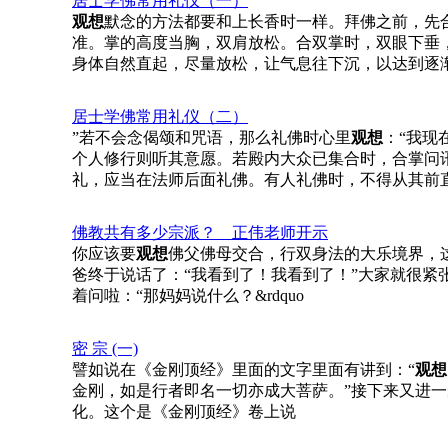
居士学佛常用礼仪（一）
观想
默念的方法都要和上长香时一样。拜佛之前，先
准。掌的高度当胸，双肩放松。合双掌时，双眼下垂，
身体自然直起，尽量放松，让气息往下沉，以达到逐
居士学佛常用礼仪（二）
”若不会念偈颂和咒语，那么礼佛时心里
观想
：“我现
个人修行则听其意愿。若殿内大众已集合时，合掌问
礼，应当在法师后面礼佛。有人礼佛时，不得从其前
佛教共有多少宗派？ 正伟老师开示
你应该要
观想
佛父佛母交合，行双身法的大乐境界，
爸终于说话了：“我看到了！我看到了！”大家就很紧
着问啦：“那妈妈说什么？&rdquo
密 宗 (一)
譬如说在《金刚顶经》里面的文字里面有讲到：“
观想
金刚，如是行者即名一切亦成大菩萨。”接下来又进一
化。这个是《金刚顶经》卷上说