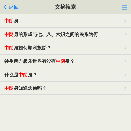
返回
文摘搜索
中阴
身
中阴
身的形成与七、八、六识之间的关系为何
中阴
身如何顺利投胎？
往生西方极乐世界有没有
中阴
身？
什么是
中阴
身？
中阴
身知道念佛吗？