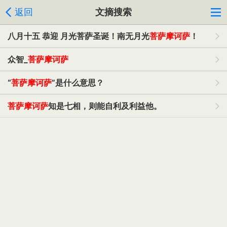
返回
文摘搜索
八月十五 恭迎 月光菩萨圣诞！南无月光
菩萨摩诃萨
！
众智_
菩萨摩诃萨
“
菩萨摩诃萨
”是什么意思？
菩萨摩诃萨
知是七相，则能自利及利益他。