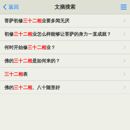
返回
文摘搜索
菩萨初修
三十二相
业要多闻无厌
初修
三十二相
业怎么样能够让菩萨的身力一直成就？
何时开始修
三十二相
业？
佛的
三十二相
是如何来的？
三十二相
表
佛的
三十二相
、八十随形好