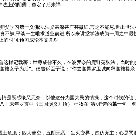
佛法上的阴霾，奠定了后来禅
随师父学习
第一
义佛法,法义甚深甚广甚微细,言之不能尽,世出世法
衣食不缺,平淡一生唯求道业前进,所以来讲堂学法成为一周之中
上的时间,预习成论本文并对
。
曾这样记载著：世尊成佛不久，在波罗奈的鹿野苑弘法，当时的
迦族女子为后”。便告诉臣子说：“你去迦毘罗卫城向释迦族提
心情是既感慨又无奈；以他这分为国为民的情操，这个时候的他
八〕末年罗贯中《三国演义》语） 杜牧在“清明”诗的
第一
句，劈
国土危脆；四大苦空，五阴无我；生灭变异，虚伪无主；心是恶