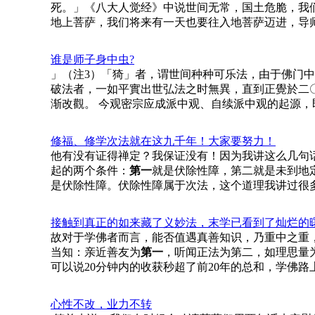
死。」《八大人觉经》中说世间无常，国土危脆，我
地上菩萨，我们将来有一天也要往入地菩萨迈进，导
谁是师子身中虫?
」（注3）「猗」者，谓世间种种可乐法，由于佛门
破法者，一如平實出世弘法之时無異，直到正覺於二
渐改觀。 今观密宗应成派中观、自续派中观的起源，
修福、修学次法就在这九千年！大家要努力！
他有没有证得禅定？我保证没有！因为我讲这么几句
起的两个条件：
第一
就是伏除性障，第二就是未到地
是伏除性障。伏除性障属于次法，这个道理我讲过很
接触到真正的如来藏了义妙法，末学已看到了灿烂的
故对于学佛者而言，能否值遇真善知识，乃重中之重
当知：亲近善友为
第一
，听闻正法为第二，如理思量
可以说20分钟内的收获秒超了前20年的总和，学佛
心性不改，业力不转