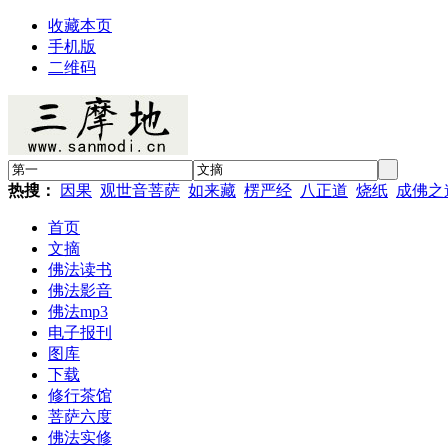
收藏本页
手机版
二维码
热搜：
因果
观世音菩萨
如来藏
楞严经
八正道
烧纸
成佛之
首页
文摘
佛法读书
佛法影音
佛法mp3
电子报刊
图库
下载
修行茶馆
菩萨六度
佛法实修