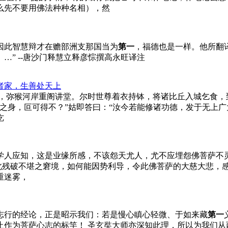
么先不要用佛法种种名相），然
因此智慧辩才在赡部洲支那国当为
第一
，福德也是一样。他所翻
…” --唐沙门释慧立释彦悰撰高永旺译注
者家，生善处天上
离，弥猴河岸重阁讲堂。尔时世尊着衣持钵，将诸比丘入城乞食，
之身，叵可得不？”姑即答曰：“汝今若能修诸功德，发于无上广
讫
学人应知，这是业缘所感，不该怨天尤人，尤不应埋怨佛菩萨不
到此残破不堪之窘境，如何能因势利导，令此佛菩萨的大慈大悲，
重迷雾，
志行的经论，正是昭示我们：若是慢心瞋心轻微、于如来藏
第一
止作为菩萨心志的标竿！ 圣玄奘大师亦深知此理，所以为我们从