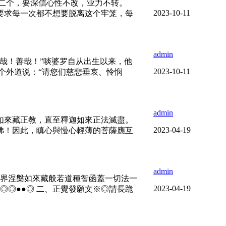
二个，要深信心性不改，业力不转。
2023-10-11
要求每一次都不想要脱离这个牢笼，每
admin
哉！善哉！”啖婆罗自从出生以来，他
2023-10-11
个外道说：“请您们慈悲垂哀、怜悯
admin
如來藏正教，直至釋迦如來正法滅盡。
2023-04-19
佛！因此，瞋心與慢心輕薄的菩薩應互
admin
五陰十八界涅槃如來藏般若道種智函蓋一切法一
2023-04-19
◎◎●●◎ 二、正覺發願文※◎請長跪