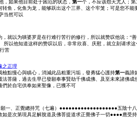
他，如果他目前处于困厄的状态，
第一
个，不应该怨天尤人；第
何转鱼，化鱼为龙，能够跃出这个三界、这个牢笼；可是您不能
萨当然可以
为，就以为啖婆罗是在行难行苦行的修行，所以就赞叹他说：“善
。 所以他知道这样的赞叹以后，非常欣喜、庆慰，就立刻请求这
行苦
緣之正理
我檢點慢心與瞋心，消減此品粗重污垢，發勇猛心護持
第一
義諦
護法菩薩，過去生早已發願奉事賢劫千佛成佛、及至未來諸佛成
薩們於自宅供奉如來聖像，已獲不可
、發願一、正覺總持咒（七遍）●●●●●●●●●●●●●●●●●●●
如是次第現具足解脫道及佛菩提道求正覺佛子一切●●●●應受持