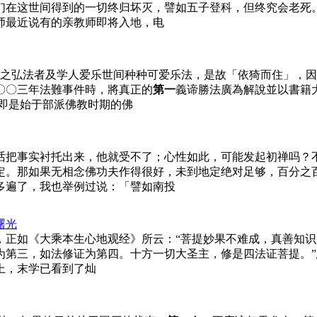
们在这世间得到的一切终归坏灭，譬如五子登科，但终究会老死。
师最近说有的亲教师即将入地，电
中之弘法者及学人爱乐世间种种可爱乐法，是故「依猗而住」，
〇〇三年法難事件時，將真正的
第一
義谛勝法廣為解說並以書籍
即是始于部派佛教时期的佛
话把事实衬托出来，他就受不了；心性如此，可能发起初禅吗？
定。那如果无相念佛功夫作得很好，未到地定绝对足够，百分之
多遍了，我也举例过说：「譬如南投
曙光
，正如《大乘本生心地观经》所云：“菩提妙果不难成，真善知
为第三，如法修证为第四。十方一切大圣主，修是四法证菩提。
路上，末学已看到了灿