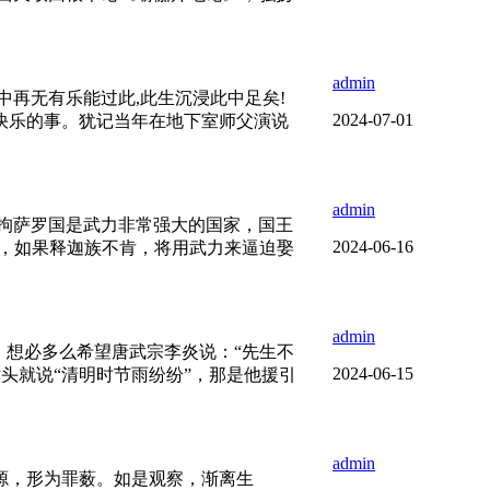
admin
中再无有乐能过此,此生沉浸此中足矣!
2024-07-01
最快乐的事。犹记当年在地下室师父演说
admin
拘萨罗国是武力非常强大的国家，国王
2024-06-16
亲，如果释迦族不肯，将用武力来逼迫娶
admin
，想必多么希望唐武宗李炎说：“先生不
2024-06-15
头就说“清明时节雨纷纷”，那是他援引
admin
源，形为罪薮。如是观察，渐离生