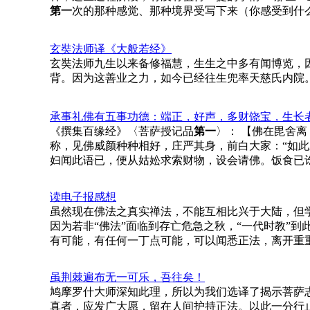
第一
次的那种感觉、那种境界受写下来（你感受到什
玄奘法师译《大般若经》
玄奘法师九生以来备修福慧，生生之中多有闻博览，
背。因为这善业之力，如今已经往生兜率天慈氏内院。
承事礼佛有五事功德：端正，好声，多财饶宝，生长
《撰集百缘经》〈菩萨授记品
第一
〉： 【佛在毘舍
称，见佛威颜种种相好，庄严其身，前白大家：“如此
妇闻此语已，便从姑妐求索财物，设会请佛。饭食已
读电子报感想
虽然现在佛法之真实禅法，不能互相比兴于大陆，但
因为若非“佛法”面临到存亡危急之秋，“一代时教”
有可能，有任何一丁点可能，可以闻悉正法，离开重
虽荆棘遍布无一可乐，吾往矣！
鸠摩罗什大师深知此理，所以为我们选译了揭示菩萨
真者，应发广大愿，留在人间护持正法。以此一分行