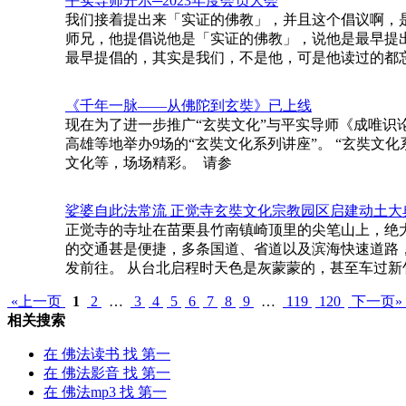
平实导师开示─2023年度会员大会
我们接着提出来「实证的佛教」，并且这个倡议啊，
师兄，他提倡说他是「实证的佛教」，说他是最早提
最早提倡的，其实是我们，不是他，可是他读过的都
《千年一脉——从佛陀到玄奘》已上线
现在为了进一步推广“玄奘文化”与平实导师《成唯识
高雄等地举办9场的“玄奘文化系列讲座”。 “玄奘
文化等，场场精彩。 请参
娑婆自此法常流 正觉寺玄奘文化宗教园区启建动土大
正觉寺的寺址在苗栗县竹南镇崎顶里的尖笔山上，绝
的交通甚是便捷，多条国道、省道以及滨海快速道路
发前往。 从台北启程时天色是灰蒙蒙的，甚至车过
«上一页
1
2
…
3
4
5
6
7
8
9
…
119
120
下一页»
相关搜索
在
佛法读书
找 第一
在
佛法影音
找 第一
在
佛法mp3
找 第一