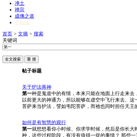
净土
禅宗
成佛之道
手机版
首页
>
文摘
>
搜索
关键词
帖子标题
关于护法善神
第一
种是鬼道中的有情，本来只能在地面上行走来去
以前更大的神通力，所以能够在虚空中飞行来去。这一
菩萨来当护法，譬如韦陀菩萨，而祂也同时担任天王
如何是有智慧的观行
第一
就想想看你小时候、你求学时候，然后是你长大
种，这些过程阶段，有没有值得一提的事情？ 那些