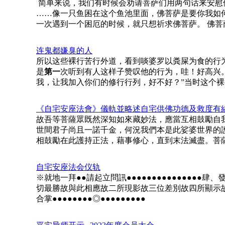
简单来说，我们有时候会劝请菩萨们用两句话来安慰
……像一只鱼困在这个鱼池里面，佛菩萨是要你我如
一次遇到一个困厄的时候，就只想祈求佛菩萨。 佛菩
连鬼都嫌臭的人
所以这些裸行苦行外道，看到啖婆罗以粪屎为食的行
是
第一
次听到有人这样子赞叹他的行为，哇！好高兴
我，让我加入你们的修行行列，好不好？”当时这个裸
《自宅安座法會》儀軌並略述自宅供佛功德及救度有
故吾等菩薩眾既然深知如來藏妙法，應當互相鼓勵自
世間君子尚且一諾千金，何況我們本是此娑婆世界的
相鼓勵在此護持正法，藉事修心，直到末法滅盡。菩
自宅安座法会仪轨
※就地一拜●●請起立問訊●●●●●●●●●●●●●●●肆
切最勝故與此相應故二所現影故三位差別故四所顯示故
合掌●●●●●●●●◎●●●●●●●●●