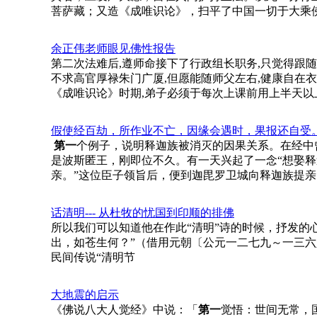
菩萨藏；又造《成唯识论》，扫平了中国一切于大乘
余正伟老师眼见佛性报告
第二次法难后,遵师命接下了行政组长职务,只觉得跟
不求高官厚禄朱门广厦,但愿能随师父左右,健康自在
《成唯识论》时期,弟子必须于每次上课前用上半天以
假使经百劫，所作业不亡，因缘会遇时，果报还自受
第一
个例子，说明释迦族被消灭的因果关系。在经中
是波斯匿王，刚即位不久。有一天兴起了一念“想娶释
亲。”这位臣子领旨后，便到迦毘罗卫城向释迦族提亲
话清明--- 从杜牧的忧国到印顺的排佛
所以我们可以知道他在作此“清明”诗的时候，抒发的
出，如苍生何？”（借用元朝〔公元一二七九～一三六
民间传说“清明节
大地震的启示
《佛说八大人觉经》中说：「
第一
觉悟：世间无常，