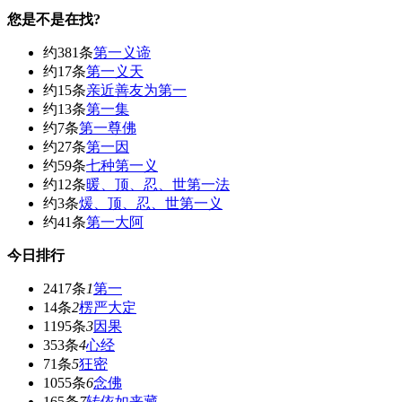
您是不是在找?
约381条
第一义谛
约17条
第一义天
约15条
亲近善友为第一
约13条
第一集
约7条
第一尊佛
约27条
第一因
约59条
七种第一义
约12条
暖、顶、忍、世第一法
约3条
煖、顶、忍、世第一义
约41条
第一大阿
今日排行
2417条
1
第一
14条
2
楞严大定
1195条
3
因果
353条
4
心经
71条
5
狂密
1055条
6
念佛
165条
7
转依如来藏