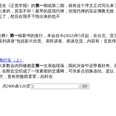
是在《正觉学报》的
第一
期或第二期，就有这个序文正式写出来了
出来的，其实不对！最早的是现代禅，但现代禅的实证佛教无效
忘了，然后在我手下悟出来的也不
论释》
第一
辑新书的发行，本会自今(2022)年5月起，在台北
文化系列讲座”包括影片欣赏、亲民讲座、座谈交流，内容有：玄奘
典纪实（上）
大多数会内同修都是
第一
次亲临现场，因此兴奋中还带着好奇。
，在附近交织成了一张紧密的交通网，可供多点切换连结。是以
新竹，竟有些微雨霏霏，此时在
共2400条/120页