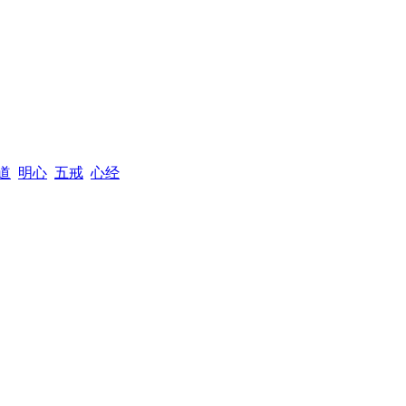
道
明心
五戒
心经